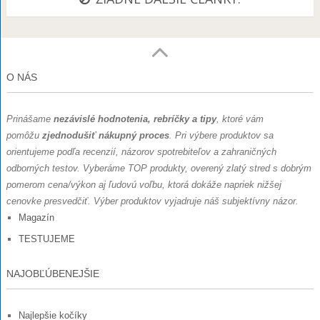
O NÁS
Prinášame
nezávislé hodnotenia, rebríčky a tipy
, ktoré vám
pomôžu
zjednodušiť nákupný proces
. Pri výbere produktov sa
orientujeme podľa recenzií, názorov spotrebiteľov a zahraničných
odborných testov.
Vyberáme TOP produkty, overený zlatý stred s dobrým
pomerom cena/výkon aj ľudovú voľbu, ktorá dokáže napriek nižšej
cenovke presvedčiť. Výber produktov vyjadruje náš subjektívny názor.
Magazín
TESTUJEME
NAJOBĽÚBENEJŠIE
Najlepšie kočíky