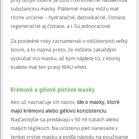
prvý dotyk mokré. Je totiž rovnomerne nasiaknuté
substanciou masky. Plátenné masky môžu mať
rôzne určenie – hydratačné, detoxikačné, čistiace,
regeneračné aj čistiace, a i. Sú jednorazové.
Za posledné roky zaznamenali v obľúbenosti veľký
boom, a to najmä preto, že môžete zakaždým
vyskúšať inú masku, až kým nájdete tú, z ktorej
budete mať ten pravý WAU efekt.
Krémové a gélové pleťové masky
Ako už naznačuje ich názov,
ide o masky, ktoré
majú krémovú alebo gélovú konzistenciu
.
Najčastejšie sa predávajú v 50 ml tubách alebo
malých téglikoch. Na očistenú pleť nanesiete v
tenkej vrstve masku a podľa návodu na používanie