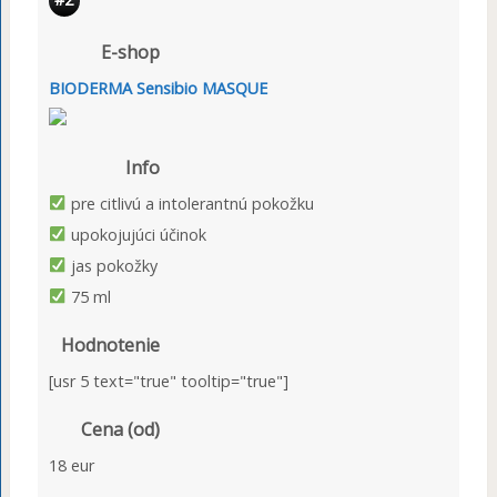
E-shop
BIODERMA Sensibio MASQUE
Info
pre citlivú a intolerantnú pokožku
upokojujúci účinok
jas pokožky
75 ml
Hodnotenie
[usr 5 text="true" tooltip="true"]
Cena (od)
18 eur