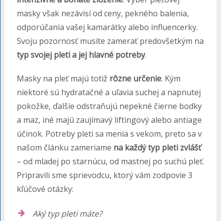
masky však nezávisí od ceny, pekného balenia,
odporúčania vašej kamarátky alebo influencerky.
Svoju pozornosť musíte zamerať predovšetkým na
typ svojej pleti a jej hlavné potreby
.
Masky na pleť majú totiž
rôzne určenie
. Kým
niektoré sú hydratačné a uľavia suchej a napnutej
pokožke, ďalšie odstraňujú nepekné čierne bodky
a maz, iné majú zaujímavý liftingový alebo antiage
účinok. Potreby pleti sa menia s vekom, preto sa v
našom článku zameriame
na každý typ pleti zvlášť
– od mladej po starnúcu, od mastnej po suchú pleť.
Pripravili sme sprievodcu, ktorý vám zodpovie 3
kľúčové otázky:
Aký typ pleti máte?