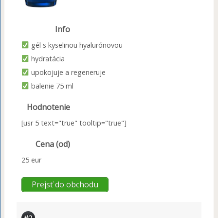
Info
gél s kyselinou hyalurónovou
hydratácia
upokojuje a regeneruje
balenie 75 ml
Hodnotenie
[usr 5 text="true" tooltip="true"]
Cena (od)
25 eur
Prejsť do obchodu
#2