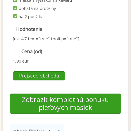
maska s výťažkom z kaviáru
bohatá na proteíny
na 2 použitia
Hodnotenie
[usr 4.7 text="true" tooltip="true"]
Cena (od)
1,90 eur
Prejsť do obchodu
Zobraziť kompletnú ponuku
pleťových masiek