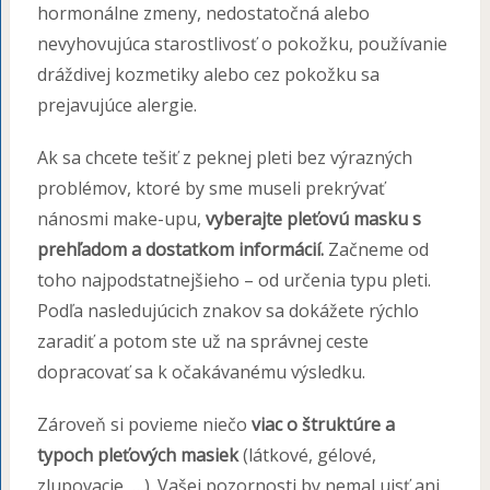
hormonálne zmeny, nedostatočná alebo
nevyhovujúca starostlivosť o pokožku, používanie
dráždivej kozmetiky alebo cez pokožku sa
prejavujúce alergie.
Ak sa chcete tešiť z peknej pleti bez výrazných
problémov, ktoré by sme museli prekrývať
nánosmi make-upu,
vyberajte pleťovú masku s
prehľadom a dostatkom informácií.
Začneme od
toho najpodstatnejšieho – od určenia typu pleti.
Podľa nasledujúcich znakov sa dokážete rýchlo
zaradiť a potom ste už na správnej ceste
dopracovať sa k očakávanému výsledku.
Zároveň si povieme niečo
viac o štruktúre a
typoch pleťových masiek
(látkové, gélové,
zlupovacie, …). Vašej pozornosti by nemal ujsť ani