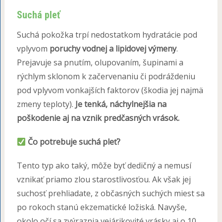
Suchá pleť
Suchá pokožka trpí nedostatkom hydratácie pod
vplyvom
poruchy vodnej a lipidovej výmeny
.
Prejavuje sa pnutím, olupovaním, šupinami a
rýchlym sklonom k začervenaniu či podráždeniu
pod vplyvom vonkajších faktorov (škodia jej najmä
zmeny teploty).
Je tenká, náchylnejšia na
poškodenie aj na vznik predčasných vrások.
Čo potrebuje suchá pleť?
Tento typ ako taký, môže byť dedičný a nemusí
vznikať priamo zlou starostlivosťou. Ak však jej
suchosť prehliadate, z občasných suchých miest sa
po rokoch stanú ekzematické ložiská. Navyše,
okolo očí sa zvýraznia vejárikovité vrásky aj o 10