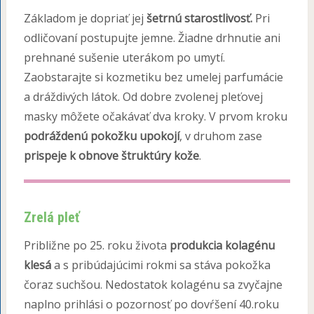
Základom je dopriať jej
šetrnú starostlivosť.
Pri
odličovaní postupujte jemne. Žiadne drhnutie ani
prehnané sušenie uterákom po umytí.
Zaobstarajte si kozmetiku bez umelej parfumácie
a dráždivých látok. Od dobre zvolenej pleťovej
masky môžete očakávať dva kroky. V prvom kroku
podráždenú pokožku upokojí
, v druhom zase
prispeje k obnove štruktúry kože
.
Zrelá pleť
Približne po 25. roku života
produkcia kolagénu
klesá
a s pribúdajúcimi rokmi sa stáva pokožka
čoraz suchšou. Nedostatok kolagénu sa zvyčajne
naplno prihlási o pozornosť po dovŕšení 40.roku