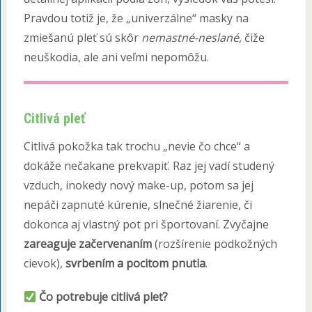
Pravdou totiž je, že „univerzálne“ masky na
zmiešanú pleť sú skôr
nemastné-neslané
, čiže
neuškodia, ale ani veľmi nepomôžu.
Citlivá pleť
Citlivá pokožka tak trochu „nevie čo chce“ a
dokáže nečakane prekvapiť. Raz jej vadí studený
vzduch, inokedy nový make-up, potom sa jej
nepáči zapnuté kúrenie, slnečné žiarenie, či
dokonca aj vlastný pot pri športovaní. Zvyčajne
zareaguje začervenaním
(rozšírenie podkožných
cievok),
svrbením a pocitom pnutia
.
Čo potrebuje citlivá pleť?