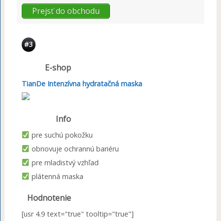
Prejsť do obchodu
#3
E-shop
TianDe Intenzívna hydratačná maska
Info
pre suchú pokožku
obnovuje ochrannú bariéru
pre mladistvý vzhľad
plátenná maska
Hodnotenie
[usr 4.9 text="true" tooltip="true"]