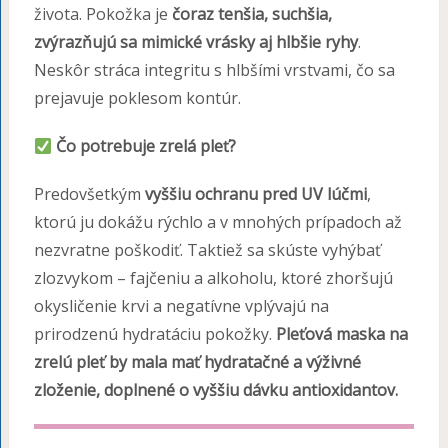
života. Pokožka je
čoraz tenšia, suchšia,
zvýrazňujú sa mimické vrásky aj hlbšie ryhy
.
Neskôr stráca integritu s hlbšími vrstvami, čo sa
prejavuje poklesom kontúr.
Čo potrebuje zrelá pleť?
Predovšetkým
vyššiu ochranu pred UV lúčmi
,
ktorú ju dokážu rýchlo a v mnohých prípadoch až
nezvratne poškodiť. Taktiež sa skúste vyhýbať
zlozvykom – fajčeniu a alkoholu, ktoré zhoršujú
okysličenie krvi a negatívne vplývajú na
prirodzenú hydratáciu pokožky.
Pleťová maska na
zrelú pleť by mala mať hydratačné a výživné
zloženie, doplnené o vyššiu dávku antioxidantov.