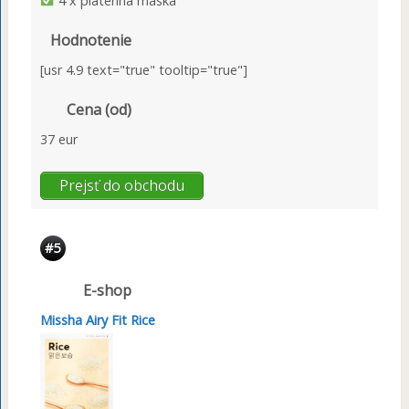
4 x plátenná maska
Hodnotenie
[usr 4.9 text="true" tooltip="true"]
Cena (od)
37 eur
Prejsť do obchodu
#5
E-shop
Missha Airy Fit Rice