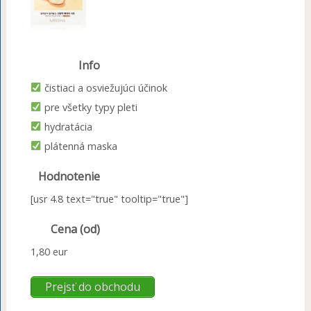
Info
čistiaci a osviežujúci účinok
pre všetky typy pleti
hydratácia
plátenná maska
Hodnotenie
[usr 4.8 text="true" tooltip="true"]
Cena (od)
1,80 eur
Prejsť do obchodu