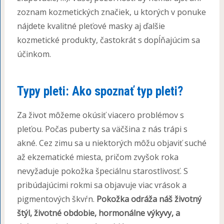
zoznam kozmetických značiek, u ktorých v ponuke
nájdete kvalitné pleťové masky aj ďalšie
kozmetické produkty, častokrát s dopĺňajúcim sa
účinkom.
Typy pleti: Ako spoznať typ pleti?
Za život môžeme okúsiť viacero problémov s
pleťou. Počas puberty sa väčšina z nás trápi s
akné. Cez zimu sa u niektorých môžu objaviť suché
až ekzematické miesta, pričom zvyšok roka
nevyžaduje pokožka špeciálnu starostlivosť. S
pribúdajúcimi rokmi sa objavuje viac vrások a
pigmentových škvŕn.
Pokožka odráža náš životný
štýl, životné obdobie, hormonálne výkyvy, a