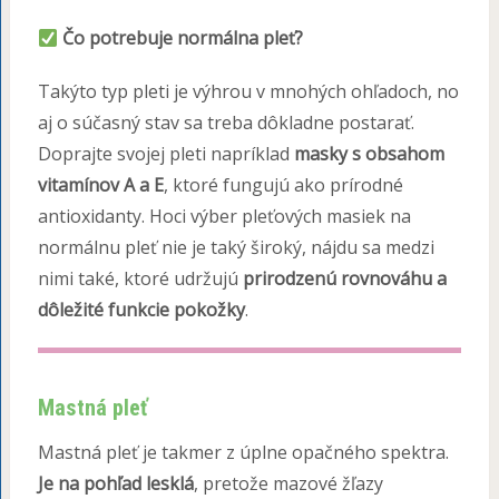
Čo potrebuje normálna pleť?
Takýto typ pleti je výhrou v mnohých ohľadoch, no
aj o súčasný stav sa treba dôkladne postarať.
Doprajte svojej pleti napríklad
masky s obsahom
vitamínov A a E
, ktoré fungujú ako prírodné
antioxidanty. Hoci výber pleťových masiek na
normálnu pleť nie je taký široký, nájdu sa medzi
nimi také, ktoré udržujú
prirodzenú rovnováhu a
dôležité funkcie pokožky
.
Mastná pleť
Mastná pleť je takmer z úplne opačného spektra.
Je na pohľad lesklá
, pretože mazové žľazy