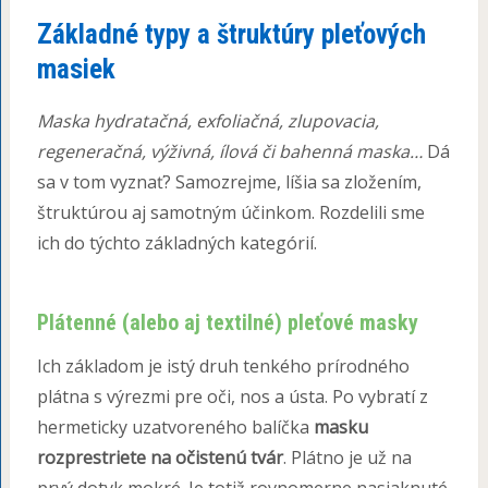
Základné typy a štruktúry pleťových
masiek
Maska hydratačná, exfoliačná, zlupovacia,
regeneračná, výživná, ílová či bahenná maska…
Dá
sa v tom vyznať? Samozrejme, líšia sa zložením,
štruktúrou aj samotným účinkom. Rozdelili sme
ich do týchto základných kategórií.
Plátenné (alebo aj textilné) pleťové masky
Ich základom je istý druh tenkého prírodného
plátna s výrezmi pre oči, nos a ústa. Po vybratí z
hermeticky uzatvoreného balíčka
masku
rozprestriete na očistenú tvár
. Plátno je už na