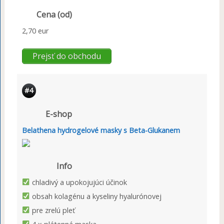
Cena (od)
2,70 eur
Prejsť do obchodu
#4
E-shop
Belathena hydrogelové masky s Beta-Glukanem
Info
chladivý a upokojujúci účinok
obsah kolagénu a kyseliny hyalurónovej
pre zrelú pleť