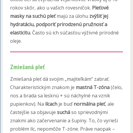
rokov skôr, ako u vašich rovesníčok.
Pleťové
masky na suchú pleť
majú za úlohu
zvýšiť jej
hydratáciu, podporiť prirodzenú pružnosť a
elasticitu.
Často sú ich súčasťou výživné prírodné
oleje.
Zmiešaná pleť
Zmiešaná pleť dá svojim „majiteľkám“ zabrať.
Charakteristickým znakom je
mastná T-zóna
(čelo,
nos a brada sa lesknú + sú náchylné na vznik
pupienkov). Na
lícach
je buď
normálna pleť
, ale
častejšie sa objavuje
suchá
so sprievodnými
znakmi ako začervenanie a šupiny. To, čo vyrieši
problém líc, nepomôže T-zóne. Práve naopak –