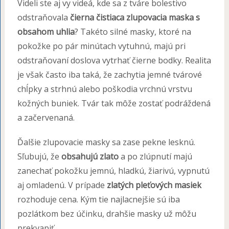
Videli ste aj vy videá, kde sa z tváre bolestivo
odstraňovala
čierna čistiaca zlupovacia maska s
obsahom uhlia
? Takéto silné masky, ktoré na
pokožke po pár minútach vytuhnú, majú pri
odstraňovaní doslova vytrhať čierne bodky. Realita
je však často iba taká, že zachytia jemné tvárové
chĺpky a strhnú alebo poškodia vrchnú vrstvu
kožných buniek. Tvár tak môže zostať podráždená
a začervenaná.
Ďalšie zlupovacie masky sa zase pekne lesknú.
Sľubujú, že
obsahujú zlato
a po zlúpnutí majú
zanechať pokožku jemnú, hladkú, žiarivú, vypnutú
aj omladenú. V prípade
zlatých pleťových masiek
rozhoduje cena. Kým tie najlacnejšie sú iba
pozlátkom bez účinku, drahšie masky už môžu
prekvapiť.