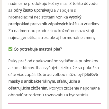
nadmerne produkujú kožný maz. Z tohto dôvodu
sa
póry často upchávajú
a v spojení s
hromadiacimi nečistotami vzniká
vysoký
predpoklad pre vznik zápalových ložísk a vriedkov
.
Za nadmernou produkciou kožného mazu stojí
najmä genetika, stres, ale aj hormonálne zmeny
Čo potrebuje mastná pleť?
Ruky preč od opakovaného vytláčania pupienkov
a komedómov. Iba zvyšujete riziko, že sa pokožka
ešte viac zapáli. Dobrou voľbou môžu byť
pleťové
masky s antibakteriálnym, sťahujúcim a
ošetrujúcim zložením
, ktorých zloženie napomáha
obnoviť prirodzenú rovnováhu a hydratáciu.