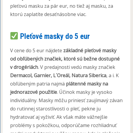
pleťovú masku za pár eur, no tiež aj masku, za
ktorú zaplatíte desaťnásobne viac.
Pleťové masky do 5 eur
V cene do 5 eur nájdete
základné pleťové masky
od obľúbených značiek, ktoré sú bežne dostupné
v drogériách
. V predajnosti vedú masky značiek
Dermacol, Garnier, L´Oreál, Natura Siberica
, a i. K
obľúbeným patria najmä
plátenné masky na
jednorazové použitie
. Účinok masky je vysoko
individuálny. Masky môžu priniesť zaujímavý závan
do rutinnej starostlivosti o pleť, pekne ju
hydratovať aj vyživiť. Ak však máte vážnejšie
problémy s pokožkou, odporúčame rozhliadnuť