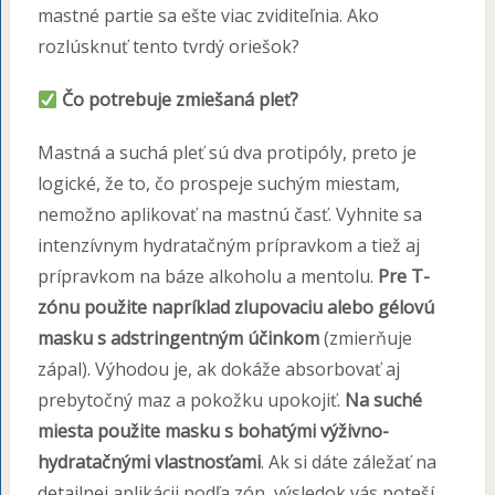
mastné partie sa ešte viac zviditeľnia. Ako
rozlúsknuť tento tvrdý oriešok?
Čo potrebuje zmiešaná pleť?
Mastná a suchá pleť sú dva protipóly, preto je
logické, že to, čo prospeje suchým miestam,
nemožno aplikovať na mastnú časť. Vyhnite sa
intenzívnym hydratačným prípravkom a tiež aj
prípravkom na báze alkoholu a mentolu.
Pre T-
zónu použite napríklad zlupovaciu alebo gélovú
masku s adstringentným účinkom
(zmierňuje
zápal). Výhodou je, ak dokáže absorbovať aj
prebytočný maz a pokožku upokojiť.
Na suché
miesta použite masku s bohatými výživno-
hydratačnými vlastnosťami
. Ak si dáte záležať na
detailnej aplikácii podľa zón, výsledok vás poteší.