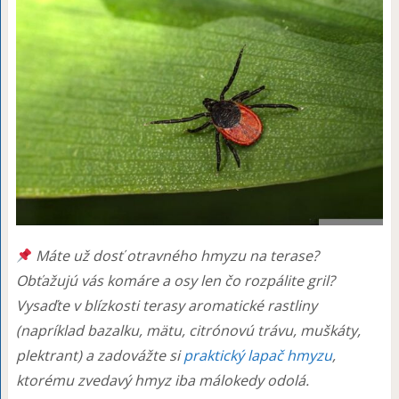
Máte už dosť otravného hmyzu na terase?
Obťažujú vás komáre a osy len čo rozpálite gril?
Vysaďte v blízkosti terasy aromatické rastliny
(napríklad bazalku, mätu, citrónovú trávu, muškáty,
plektrant) a zadovážte si
praktický lapač hmyzu
,
ktorému zvedavý hmyz iba málokedy odolá.