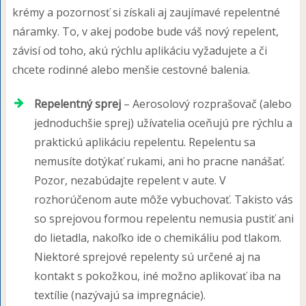
krémy a pozornosť si získali aj zaujímavé repelentné
náramky. To, v akej podobe bude váš nový repelent,
závisí od toho, akú rýchlu aplikáciu vyžadujete a či
chcete rodinné alebo menšie cestovné balenia.
Repelentný sprej
– Aerosolový rozprašovač (alebo
jednoduchšie sprej) užívatelia oceňujú pre rýchlu a
praktickú aplikáciu repelentu. Repelentu sa
nemusíte dotýkať rukami, ani ho pracne nanášať.
Pozor, nezabúdajte repelent v aute. V
rozhorúčenom aute môže vybuchovať. Takisto vás
so sprejovou formou repelentu nemusia pustiť ani
do lietadla, nakoľko ide o chemikáliu pod tlakom.
Niektoré sprejové repelenty sú určené aj na
kontakt s pokožkou, iné možno aplikovať iba na
textílie (nazývajú sa impregnácie).