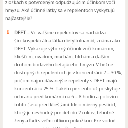
zložkách s potvrdeným odpudzujúcim účinkom voči
hmyzu. Aké účinné látky sa v repelentoch vyskytujú
najčastejšie?
DEET
– Vo väčšine repelentov sa nachádza
širokospektrálna látka dietyltoluamid, známa ako
DEET. Vykazuje výborný účinok voči komárom,
kliešťom, ovadom, muchám, blchám a ďalším
druhom bodavého lietajúceho hmyzu. V bežne
dostupných repelentoch je v koncentrácii 7 – 30 %,
pričom najpredávanejšie repelenty s DEET majú
koncentráciu 25 %. Takéto percento už poskytuje
ochranu pred komármi na 6 – 8 hodín a polovicu
tohto času pred kliešťami. Ide o mierny pesticíd,
ktorý je nevhodný pre deti do 2 rokov, tehotné
ženy a ľudí s veľmi citlivou pokožkou. Pre vodné