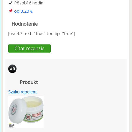
Pôsobí 6 hodín
od 3,20 €
Hodnotenie
[usr 4.7 text="true" tooltip="true"]
Čítať recenzie
#6
Produkt
Szuku repelent