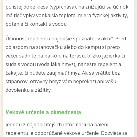
po istej dobe klesá (vyprcháva), na znižujúci sa účinok
má tiež vplyv vonkajšia teplota, miera fyzickej aktivity,
potenie či kontakt s vodou.
Účinnosť repelentu najlepšie spoznáte “v akcii”. Pred
odjazdom na stanovačku alebo do kempu si preto
večer sadnite na balkón, na terasu, blízko jazierka či
suda s vodou (voda láka hmyz), naneste repelent a
čakajte, či budete zaujímať hmyz. Ak sa vrátite bez
štípancov, otravný hmyz vám neprekazí ani vašu
dovolenku a zážitky.
Vekové určenie a obmedzenia
Jednou z najdôležitejších informácii na balení
repelentu je odporúčané vekové určenie. Dozviete sa