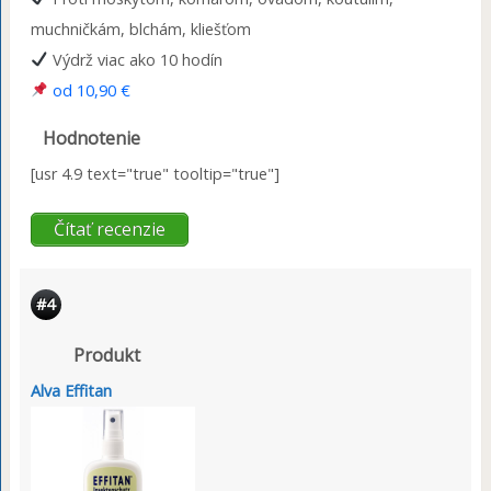
muchničkám, blchám, kliešťom
Výdrž viac ako 10 hodín
od 10,90 €
Hodnotenie
[usr 4.9 text="true" tooltip="true"]
Čítať recenzie
#4
Produkt
Alva Effitan