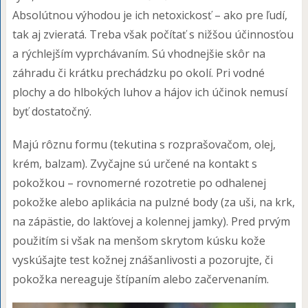
Absolútnou výhodou je ich netoxickosť – ako pre ľudí,
tak aj zvieratá. Treba však počítať s nižšou účinnosťou
a rýchlejším vyprchávaním. Sú vhodnejšie skôr na
záhradu či krátku prechádzku po okolí. Pri vodné
plochy a do hlbokých luhov a hájov ich účinok nemusí
byť dostatočný.
Majú rôznu formu (tekutina s rozprašovačom, olej,
krém, balzam). Zvyčajne sú určené na kontakt s
pokožkou – rovnomerné rozotretie po odhalenej
pokožke alebo aplikácia na pulzné body (za uši, na krk,
na zápästie, do lakťovej a kolennej jamky). Pred prvým
použitím si však na menšom skrytom kúsku kože
vyskúšajte test kožnej znášanlivosti a pozorujte, či
pokožka nereaguje štípaním alebo začervenaním.