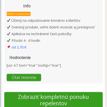
Info
Krém na komáre
Účinný na odpudzovanie komárov a kliešťov
Overený produkt, veľmi dobré recenzie aj predajnosť
Aplikácia na nechránené časti pokožky
Pôsobí 4 - 6 hodín
od 3,70 €
Hodnotenie
[usr 4.7 text="true" tooltip="true"]
Čítať recenzie
Zobraziť kompletnú ponuku
repelentov