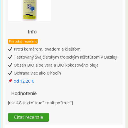
Info
Prírodný repelent
Proti komárom, ovadom a kliešťom
Testovaný Švajčiarskym tropickým inštitútom v Bazileji
Obsah BIO aloe vera a BIO kokosového oleja
Ochrana viac ako 6 hodín
od 12,20 €
Hodnotenie
[usr 4.8 text="true" tooltip="true"]
Čítať recenzie