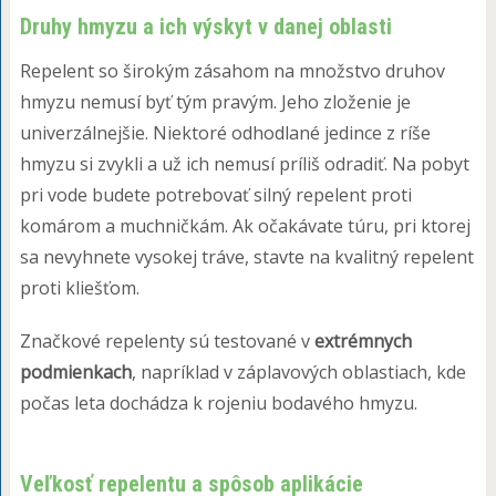
Druhy hmyzu a ich výskyt v danej oblasti
Repelent so širokým zásahom na množstvo druhov
hmyzu nemusí byť tým pravým. Jeho zloženie je
univerzálnejšie. Niektoré odhodlané jedince z ríše
hmyzu si zvykli a už ich nemusí príliš odradiť. Na pobyt
pri vode budete potrebovať silný repelent proti
komárom a muchničkám. Ak očakávate túru, pri ktorej
sa nevyhnete vysokej tráve, stavte na kvalitný repelent
proti kliešťom.
Značkové repelenty sú testované v
extrémnych
podmienkach
, napríklad v záplavových oblastiach, kde
počas leta dochádza k rojeniu bodavého hmyzu.
Veľkosť repelentu a spôsob aplikácie