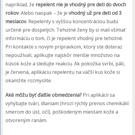
napríklad, že
repelent nie je vhodný pre deti do dvoch
rokov
. Alebo naopak – že je
vhodný už pre deti od 3
mesiacov
. Repelenty s vyššou koncentráciou budú
určené pre dospelých. Tehotné ženy by si mali všímať
informáciu o tom, či je repelent vhodný pre tehotné.
Pri kontakte s novým prípravkom, ktorý ste doteraz
nepoužívali, aplikujte najskôr menšie množstvo na
kúsok kože a sledujte reakciu. Ak pokožka svrbí, páli,
je červená, aplikáciu repelentu na väčší kus kože si
okamžite rozmyslite.
Aké môžu byť ďalšie obmedzenia?
Pri aplikácii sa
vyhýbajte tvári, dlaniam (hrozí rýchly prenos chemikálií
smerom do úst, očí), poškodeným miestam kože a
otvoreným ranám.