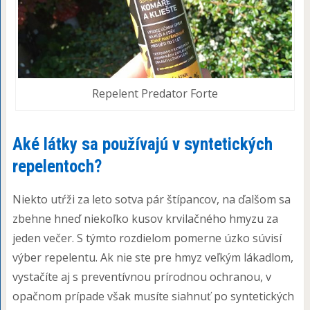
Repelent Predator Forte
Aké látky sa používajú v syntetických
repelentoch?
Niekto utŕži za leto sotva pár štípancov, na ďalšom sa
zbehne hneď niekoľko kusov krvilačného hmyzu za
jeden večer. S týmto rozdielom pomerne úzko súvisí
výber repelentu. Ak nie ste pre hmyz veľkým lákadlom,
vystačíte aj s preventívnou prírodnou ochranou, v
opačnom prípade však musíte siahnuť po syntetických