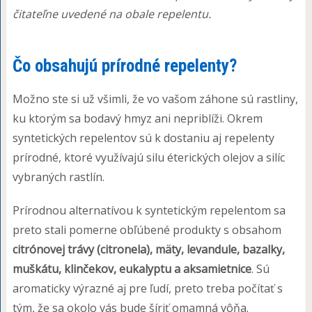
čitateľne uvedené na obale repelentu.
Čo obsahujú prírodné repelenty?
Možno ste si už všimli, že vo vašom záhone sú rastliny,
ku ktorým sa bodavý hmyz ani nepriblíži. Okrem
syntetických repelentov sú k dostaniu aj repelenty
prírodné, ktoré využívajú silu éterických olejov a silíc
vybraných rastlín.
Prírodnou alternatívou k syntetickým repelentom sa
preto stali pomerne obľúbené produkty s obsahom
citrónovej trávy (citronela), mäty, levandule, bazalky,
muškátu, klinčekov, eukalyptu a aksamietnice
. Sú
aromaticky výrazné aj pre ľudí, preto treba počítať s
tým, že sa okolo vás bude šíriť omamná vôňa.