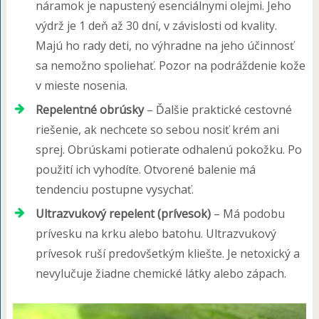
náramok je napustený esenciálnymi olejmi. Jeho
výdrž je 1 deň až 30 dní, v závislosti od kvality.
Majú ho rady deti, no výhradne na jeho účinnosť
sa nemožno spoliehať. Pozor na podráždenie kože
v mieste nosenia.
Repelentné obrúsky
– Ďalšie praktické cestovné
riešenie, ak nechcete so sebou nosiť krém ani
sprej. Obrúskami potierate odhalenú pokožku. Po
použití ich vyhodíte. Otvorené balenie má
tendenciu postupne vysychať.
Ultrazvukový repelent (prívesok)
– Má podobu
prívesku na krku alebo batohu. Ultrazvukový
prívesok ruší predovšetkým kliešte. Je netoxický a
nevylučuje žiadne chemické látky alebo zápach.