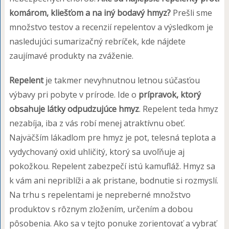
komárom, kliešťom a na iný bodavý hmyz?
Prešli sme
množstvo testov a recenzií repelentov a výsledkom je
nasledujúci sumarizačný rebríček, kde nájdete
zaujímavé produkty na zváženie.
Repelent
je takmer nevyhnutnou letnou súčasťou
výbavy pri pobyte v prírode. Ide o
prípravok, ktorý
obsahuje látky odpudzujúce hmyz
. Repelent teda hmyz
nezabíja, iba z vás robí menej atraktívnu obeť.
Najväčším lákadlom pre hmyz je pot, telesná teplota a
vydychovaný oxid uhličitý, ktorý sa uvoľňuje aj
pokožkou. Repelent zabezpečí istú kamufláž. Hmyz sa
k vám ani nepriblíži a ak pristane, bodnutie si rozmyslí.
Na trhu s repelentami je nepreberné množstvo
produktov s rôznym zložením, určením a dobou
pôsobenia. Ako sa v tejto ponuke zorientovať a vybrať