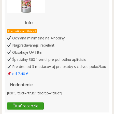
Info
Pre deti a a bábätká
Ochrana minimálne na 4 hodiny
Najpredávanejší repelent
Obsahuje UV filter
Špeciálny 360 ° ventil pre pohodlnú aplikáciu
Pre deti od 3 mesiacov aj pre osoby s citlivou pokožkou
od 7,40 €
Hodnotenie
[usr 5 text="true" tooltip="true"]
Čítať recenzie