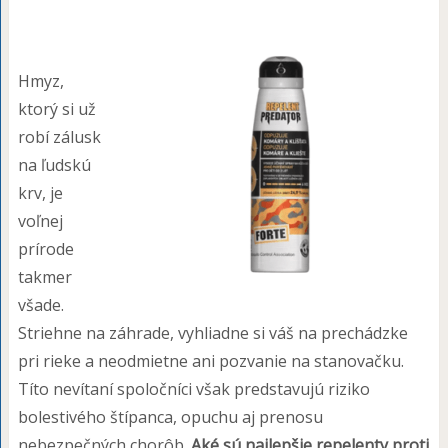
Hmyz,
ktorý si už
robí zálusk
na ľudskú
krv, je
voľnej
prírode
takmer
všade.
Striehne na záhrade, vyhliadne si váš na prechádzke
pri rieke a neodmietne ani pozvanie na stanovačku.
Títo nevítaní spoločníci však predstavujú riziko
bolestivého štípanca, opuchu aj prenosu
nebezpečných chorôb.
Aké sú najlepšie repelenty proti