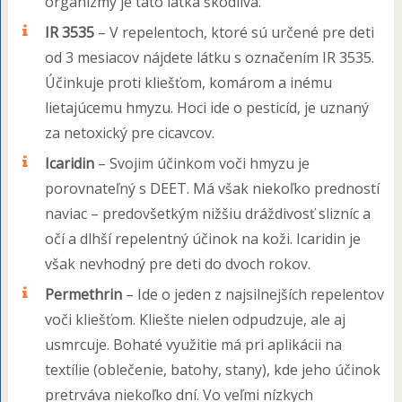
organizmy je táto látka škodlivá.
IR 3535
– V repelentoch, ktoré sú určené pre deti
od 3 mesiacov nájdete látku s označením IR 3535.
Účinkuje proti kliešťom, komárom a inému
lietajúcemu hmyzu. Hoci ide o pesticíd, je uznaný
za netoxický pre cicavcov.
Icaridin
– Svojim účinkom voči hmyzu je
porovnateľný s DEET. Má však niekoľko predností
naviac – predovšetkým nižšiu dráždivosť slizníc a
očí a dlhší repelentný účinok na koži. Icaridin je
však nevhodný pre deti do dvoch rokov.
Permethrin
– Ide o jeden z najsilnejších repelentov
voči kliešťom. Kliešte nielen odpudzuje, ale aj
usmrcuje. Bohaté využitie má pri aplikácii na
textílie (oblečenie, batohy, stany), kde jeho účinok
pretrváva niekoľko dní. Vo veľmi nízkych