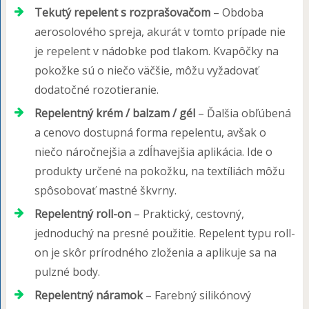
Tekutý repelent s rozprašovačom
– Obdoba
aerosolového spreja, akurát v tomto prípade nie
je repelent v nádobke pod tlakom. Kvapôčky na
pokožke sú o niečo väčšie, môžu vyžadovať
dodatočné rozotieranie.
Repelentný krém / balzam / gél
– Ďalšia obľúbená
a cenovo dostupná forma repelentu, avšak o
niečo náročnejšia a zdĺhavejšia aplikácia. Ide o
produkty určené na pokožku, na textíliách môžu
spôsobovať mastné škvrny.
Repelentný roll-on
– Praktický, cestovný,
jednoduchý na presné použitie. Repelent typu roll-
on je skôr prírodného zloženia a aplikuje sa na
pulzné body.
Repelentný náramok
– Farebný silikónový