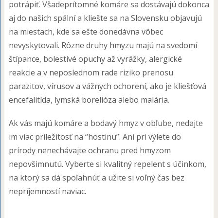
potrápiť. Všadeprítomné komáre sa dostávajú dokonca
aj do našich spální a kliešte sa na Slovensku objavujú
na miestach, kde sa ešte donedávna vôbec
nevyskytovali. Rôzne druhy hmyzu majú na svedomí
štípance, bolestivé opuchy až vyrážky, alergické
reakcie a v neposlednom rade riziko prenosu
parazitov, vírusov a vážnych ochorení, ako je kliešťová
encefalitída, lymská borelióza alebo malária.
Ak vás majú komáre a bodavý hmyz v obľube, nedajte
im viac príležitosť na “hostinu”. Ani pri výlete do
prírody nenechávajte ochranu pred hmyzom
nepovšimnutú. Vyberte si kvalitný repelent s účinkom,
na ktorý sa dá spoľahnúť a užite si voľný čas bez
nepríjemností naviac.