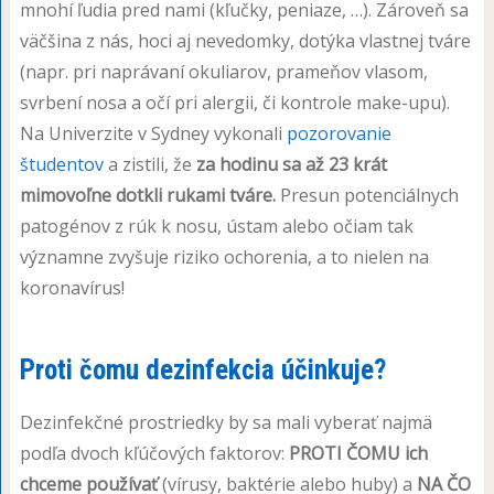
mnohí ľudia pred nami (kľučky, peniaze, …). Zároveň sa
väčšina z nás, hoci aj nevedomky, dotýka vlastnej tváre
(napr. pri naprávaní okuliarov, prameňov vlasom,
svrbení nosa a očí pri alergii, či kontrole make-upu).
Na Univerzite v Sydney vykonali
pozorovanie
študentov
a zistili, že
za hodinu sa až 23 krát
mimovoľne dotkli rukami tváre.
Presun potenciálnych
patogénov z rúk k nosu, ústam alebo očiam tak
významne zvyšuje riziko ochorenia, a to nielen na
koronavírus!
Proti čomu dezinfekcia účinkuje?
Dezinfekčné prostriedky by sa mali vyberať najmä
podľa dvoch kľúčových faktorov:
PROTI ČOMU ich
chceme používať
(vírusy, baktérie alebo huby) a
NA ČO