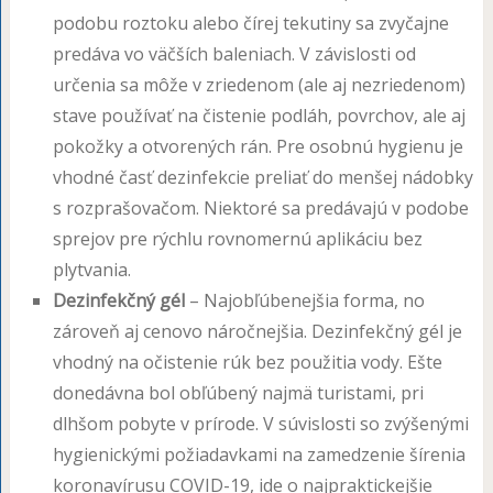
podobu roztoku alebo čírej tekutiny sa zvyčajne
predáva vo väčších baleniach. V závislosti od
určenia sa môže v zriedenom (ale aj nezriedenom)
stave používať na čistenie podláh, povrchov, ale aj
pokožky a otvorených rán. Pre osobnú hygienu je
vhodné časť dezinfekcie preliať do menšej nádobky
s rozprašovačom. Niektoré sa predávajú v podobe
sprejov pre rýchlu rovnomernú aplikáciu bez
plytvania.
Dezinfekčný gél
– Najobľúbenejšia forma, no
zároveň aj cenovo náročnejšia. Dezinfekčný gél je
vhodný na očistenie rúk bez použitia vody. Ešte
donedávna bol obľúbený najmä turistami, pri
dlhšom pobyte v prírode. V súvislosti so zvýšenými
hygienickými požiadavkami na zamedzenie šírenia
koronavírusu COVID-19, ide o najpraktickejšie