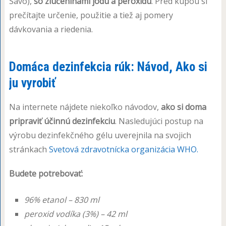
Savo),
so zlúčeninami jódu a peroxidu
. Pred kúpou si
prečítajte určenie, použitie a tiež aj pomery
dávkovania a riedenia.
Domáca dezinfekcia rúk: Návod, Ako si
ju vyrobiť
Na internete nájdete niekoľko návodov,
ako si doma
pripraviť účinnú dezinfekciu
. Nasledujúci postup na
výrobu dezinfekčného gélu uverejnila na svojich
stránkach
Svetová zdravotnícka organizácia WHO.
Budete potrebovať:
96% etanol – 830 ml
peroxid vodíka (3%) – 42 ml