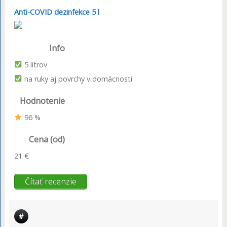
Anti-COVID dezinfekce 5 l
Info
5 litrov
na ruky aj povrchy v domácnosti
Hodnotenie
96 %
Cena (od)
21 €
Čítať recenzie
#