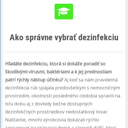
Ako správne vybrať dezinfekciu
Hľadáte dezinfekciu, ktorá si dokáže poradiť so
škodlivými vírusmi, baktériami a k jej prednostiam
patrí rýchly nástup účinku?
Aj keď sa nám pravidelná
dezinfekcia rúk spájala predovšetkým s nemocničným
prostredím, okolnosti posledného obdobia spravili na
istú dobu aj z dovtedy bežne dostupných
dezinfekčných prostriedkov nedostatkový tovar.
Našťastie, mnohí výrobcovia dokázali rýchlo
zareagovať na stúpajúci dopyt a zároveň ďalší, ktorí