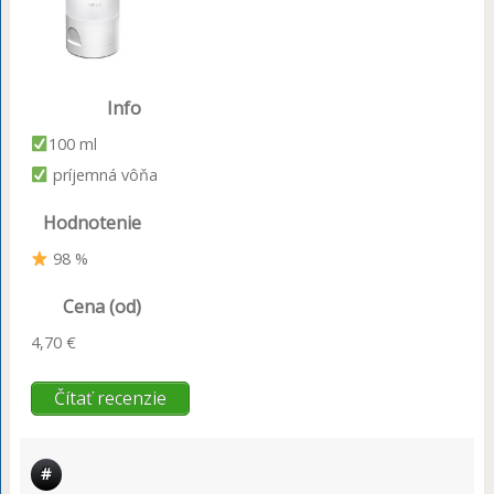
Info
100 ml
príjemná vôňa
Hodnotenie
98 %
Cena (od)
4,70 €
Čítať recenzie
#