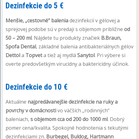
Dezinfekcie do 5 €
Menšie, „cestovné“ balenia
dezinfekcií v gélovej a
sprejovej podobe sú v predaji s objemom približne
od
50 – 200 ml
. Nájdete tu produkty značiek
B.Braun,
Spofa Dental
, základné balenia antibakteriálnych gélov
Dettol
a
Topvet
a tiež aj mydlá
Sanytol
. Pri výbere si
overte predovšetkým virucídny a baktericídny účinok.
Dezinfekcie do 10 €
Aktuálne
najpredávanejšie dezinfekcie na ruky a
povrchy v domácnosti
vo väčších „rodinných“
baleniach,
s objemom cca od 200 do 1000 ml
. Dobrý
pomer cena/kvalita. Spokojné hodnotenia s tekutými
dezinfekciami zn.
Burbegel, Buldog, Hartmann