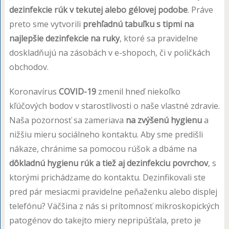
dezinfekcie rúk v tekutej alebo gélovej podobe
. Práve
preto sme vytvorili
prehľadnú tabuľku s tipmi na
najlepšie dezinfekcie na ruky
, ktoré sa pravidelne
doskladňujú na zásobách v e-shopoch, či v poličkách
obchodov.
Koronavírus
COVID-19
zmenil hneď niekoľko
kľúčových bodov v starostlivosti o naše vlastné zdravie.
Naša pozornosť sa zameriava
na zvýšenú hygienu
a
nižšiu mieru sociálneho kontaktu. Aby sme predišli
nákaze, chránime sa pomocou rúšok a dbáme na
dôkladnú hygienu rúk a tiež aj dezinfekciu povrchov
, s
ktorými prichádzame do kontaktu. Dezinfikovali ste
pred pár mesiacmi pravidelne peňaženku alebo displej
telefónu? Väčšina z nás si prítomnosť mikroskopických
patogénov do takejto miery nepripúšťala, preto je