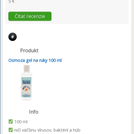
5 €
Čítať recenzie
#
Produkt
Osmoza gel na ruky 100 ml
Info
100 ml
ničí väčšinu vírusov, baktérií a húb