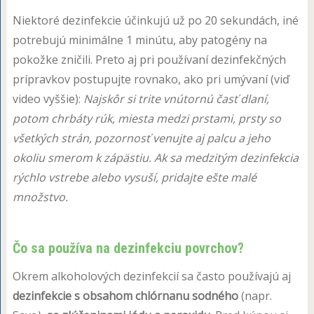
Niektoré dezinfekcie účinkujú už po 20 sekundách, iné
potrebujú minimálne 1 minútu, aby patogény na
pokožke zničili. Preto aj pri používaní dezinfekčných
prípravkov postupujte rovnako, ako pri umývaní (viď
video vyššie):
Najskôr si trite vnútornú časť dlaní,
potom chrbáty rúk, miesta medzi prstami, prsty so
všetkých strán, pozornosť venujte aj palcu a jeho
okoliu smerom k zápästiu. Ak sa medzitým dezinfekcia
rýchlo vstrebe alebo vysuší, pridajte ešte malé
množstvo.
Čo sa používa na dezinfekciu povrchov?
Okrem alkoholových dezinfekcií sa často používajú aj
dezinfekcie s obsahom chlórnanu sodného
(napr.