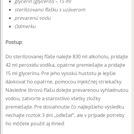
glycerin (glycerol) – 15 ml
sterilizovanú fľašku s uzáverom
prevarenú vodu
Odmerku
Postup:
Do sterilizovanej fľaše nalejte 830 ml alkoholu, pridajte
42 ml peroxidu vodíka, opatrne premiešajte a pridajte
15 ml glycerínu. Pre jeho vysokú hustotu je lepšie
dávkovať ho opatrne, pomocou injekčnej striekačky.
Následne litrovú fľašu dolejte prevarenou vyhladnutou
vodou, zatvorte a starostlivo všetky zložky
premiešajte. Pre dosiahnutie čo najlepšieho výsledku
nechajte roztok 3 dni „odležať“, ale v prípade potreby
ho môžete použiť aj ihneď.