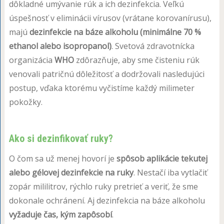
dôkladné umývanie rúk a ich dezinfekcia. Veľkú
úspešnosť v eliminácii vírusov (vrátane korovanírusu),
majú
dezinfekcie na báze alkoholu (minimálne 70 %
ethanol alebo isopropanol)
. Svetová zdravotnícka
organizácia
WHO
zdôrazňuje, aby sme čisteniu rúk
venovali patričnú dôležitosť a dodržovali nasledujúci
postup, vďaka ktorému vyčistíme každý milimeter
pokožky.
Ako si dezinfikovať ruky?
O čom sa už menej hovorí je
spôsob aplikácie tekutej
alebo gélovej dezinfekcie na ruky
. Nestačí iba vytlačiť
zopár mililitrov, rýchlo ruky pretrieť a veriť, že sme
dokonale ochránení. Aj dezinfekcia na báze alkoholu
vyžaduje čas, kým zapôsobí
.