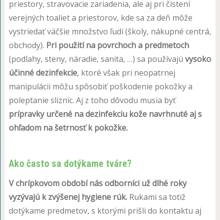
priestory, stravovacie zariadenia, ale aj pri čistení
verejných toaliet a priestorov, kde sa za deň môže
vystriedať väčšie množstvo ľudí (školy, nákupné centrá,
obchody).
Pri použití na povrchoch a predmetoch
(podlahy, steny, náradie, sanita, …) sa používajú
vysoko
účinné dezinfekcie
, ktoré však pri neopatrnej
manipulácii môžu spôsobiť poškodenie pokožky a
poleptanie slizníc. Aj z toho dôvodu musia byť
prípravky určené na dezinfekciu kože navrhnuté aj s
ohľadom na šetrnosť k pokožke.
Ako často sa dotýkame tváre?
V chrípkovom období nás odborníci už dlhé roky
vyzývajú k zvýšenej hygiene rúk.
Rukami sa totiž
dotýkame predmetov, s ktorými prišli do kontaktu aj