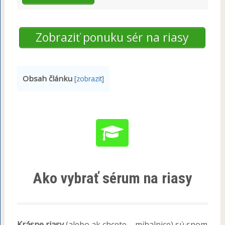
Zobraziť ponuku sér na riasy
Obsah článku
[
zobrazit
]
Ako vybrať sérum na riasy
Krásne riasy
(alebo ak chcete – mihalnice) sú snom