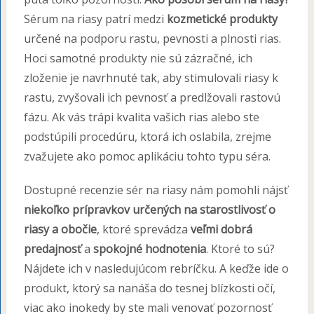
Sérum na riasy patrí medzi
kozmetické produkty
určené na podporu rastu, pevnosti a plnosti rias.
Hoci samotné produkty nie sú zázračné, ich
zloženie je navrhnuté tak, aby stimulovali riasy k
rastu, zvyšovali ich pevnosť a predlžovali rastovú
fázu. Ak vás trápi kvalita vašich rias alebo ste
podstúpili procedúru, ktorá ich oslabila, zrejme
zvažujete ako pomoc aplikáciu tohto typu séra.
Dostupné recenzie sér na riasy nám pomohli nájsť
niekoľko prípravkov určených na starostlivosť o
riasy a obočie
, ktoré sprevádza
veľmi dobrá
predajnosť
a
spokojné hodnotenia
. Ktoré to sú?
Nájdete ich v nasledujúcom rebríčku. A keďže ide o
produkt, ktorý sa nanáša do tesnej blízkosti očí,
viac ako inokedy by ste mali venovať pozornosť