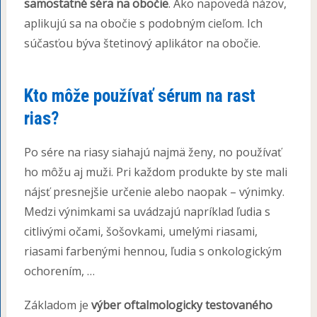
samostatné séra na obočie
. Ako napovedá názov,
aplikujú sa na obočie s podobným cieľom. Ich
súčasťou býva štetinový aplikátor na obočie.
Kto môže používať sérum na rast
rias?
Po sére na riasy siahajú najmä ženy, no používať
ho môžu aj muži. Pri každom produkte by ste mali
nájsť presnejšie určenie alebo naopak – výnimky.
Medzi výnimkami sa uvádzajú napríklad ľudia s
citlivými očami, šošovkami, umelými riasami,
riasami farbenými hennou, ľudia s onkologickým
ochorením, …
Základom je
výber oftalmologicky testovaného