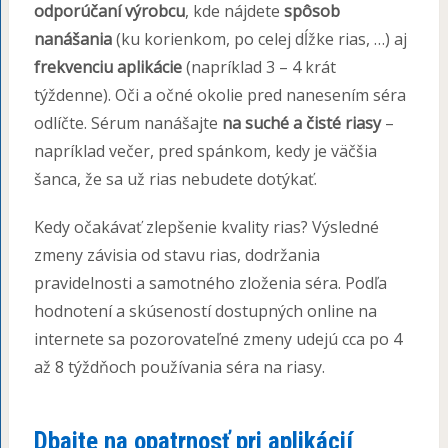
odporúčaní výrobcu
, kde nájdete
spôsob
nanášania
(ku korienkom, po celej dĺžke rias, …) aj
frekvenciu aplikácie
(napríklad 3 – 4 krát
týždenne). Oči a očné okolie pred nanesením séra
odlíčte. Sérum nanášajte
na suché a čisté riasy
–
napríklad večer, pred spánkom, kedy je väčšia
šanca, že sa už rias nebudete dotýkať.
Kedy očakávať zlepšenie kvality rias? Výsledné
zmeny závisia od stavu rias, dodržania
pravidelnosti a samotného zloženia séra. Podľa
hodnotení a skúseností dostupných online na
internete sa pozorovateľné zmeny udejú cca po 4
až 8 týždňoch používania séra na riasy.
Dbajte na opatrnosť pri aplikácií