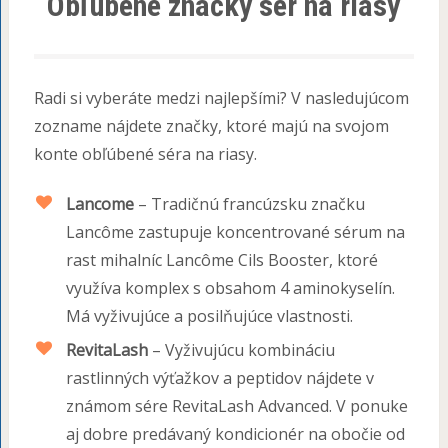
Obľúbené značky sér na riasy
Radi si vyberáte medzi najlepšími? V nasledujúcom
zozname nájdete značky, ktoré majú na svojom
konte obľúbené séra na riasy.
Lancome
– Tradičnú francúzsku značku
Lancôme zastupuje koncentrované sérum na
rast mihalníc Lancôme Cils Booster, ktoré
využíva komplex s obsahom 4 aminokyselín.
Má vyživujúce a posilňujúce vlastnosti.
RevitaLash
– Vyživujúcu kombináciu
rastlinných výťažkov a peptidov nájdete v
známom sére RevitaLash Advanced. V ponuke
aj dobre predávaný kondicionér na obočie od