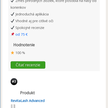
Zmes prírodných zložiek, ktoré pôsobia na riasy od
korienkov
Jednoduchá aplikácia
Vhodné aj pre citlivé oči
Spokojné recenzie
od 75 €
Hodnotenie
100 %
Čítať recenzie
#3
Produkt
RevitaLash Advanced