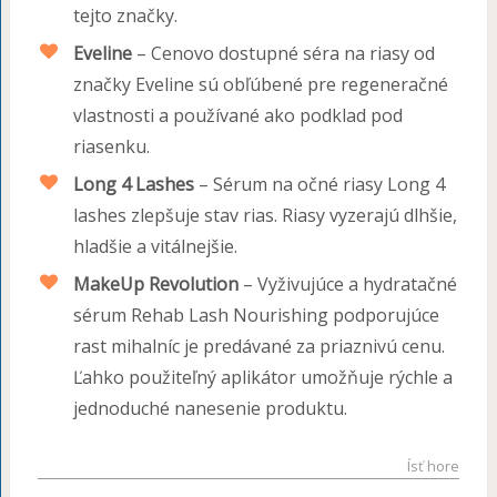
tejto značky.
Eveline
– Cenovo dostupné séra na riasy od
značky Eveline sú obľúbené pre regeneračné
vlastnosti a používané ako podklad pod
riasenku.
Long 4 Lashes
– Sérum na očné riasy Long 4
lashes zlepšuje stav rias. Riasy vyzerajú dlhšie,
hladšie a vitálnejšie.
MakeUp Revolution
– Vyživujúce a hydratačné
sérum Rehab Lash Nourishing podporujúce
rast mihalníc je predávané za priaznivú cenu.
Ľahko použiteľný aplikátor umožňuje rýchle a
jednoduché nanesenie produktu.
Ísť hore