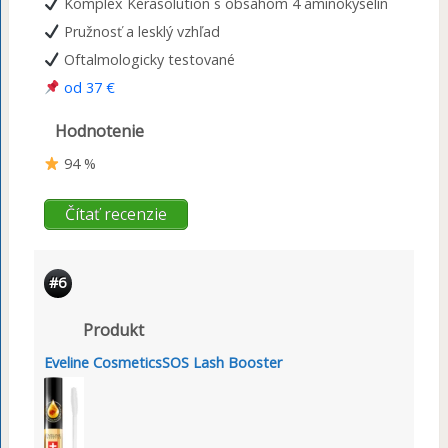
Komplex Kerasolution s obsahom 4 aminokyselín
Pružnosť a lesklý vzhľad
Oftalmologicky testované
od 37 €
Hodnotenie
94 %
Čítať recenzie
#6
Produkt
Eveline CosmeticsSOS Lash Booster