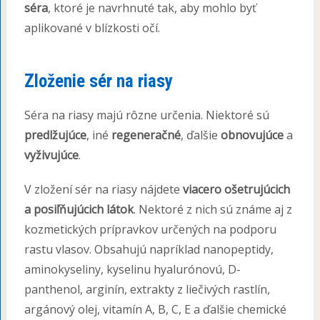
séra
, ktoré je navrhnuté tak, aby mohlo byť
aplikované v blízkosti očí.
Zloženie sér na riasy
Séra na riasy majú rôzne určenia. Niektoré sú
predlžujúce
, iné
regeneračné
, ďalšie
obnovujúce
a
vyživujúce
.
V zložení sér na riasy nájdete
viacero ošetrujúcich
a posiľňujúcich látok
. Nektoré z nich sú známe aj z
kozmetických prípravkov určených na podporu
rastu vlasov. Obsahujú napríklad nanopeptidy,
aminokyseliny, kyselinu hyalurónovú, D-
panthenol, arginín, extrakty z liečivých rastlín,
argánový olej, vitamín A, B, C, E a ďalšie chemické