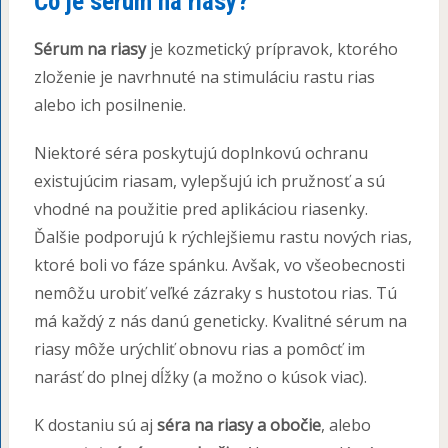
Čo je sérum na riasy?
Sérum na riasy
je kozmetický prípravok, ktorého
zloženie je navrhnuté na stimuláciu rastu rias
alebo ich posilnenie.
Niektoré séra poskytujú doplnkovú ochranu
existujúcim riasam, vylepšujú ich pružnosť a sú
vhodné na použitie pred aplikáciou riasenky.
Ďalšie podporujú k rýchlejšiemu rastu nových rias,
ktoré boli vo fáze spánku. Avšak, vo všeobecnosti
nemôžu urobiť veľké zázraky s hustotou rias. Tú
má každý z nás danú geneticky. Kvalitné sérum na
riasy môže urýchliť obnovu rias a pomôcť im
narásť do plnej dĺžky (a možno o kúsok viac).
K dostaniu sú aj
séra na riasy a obočie
, alebo