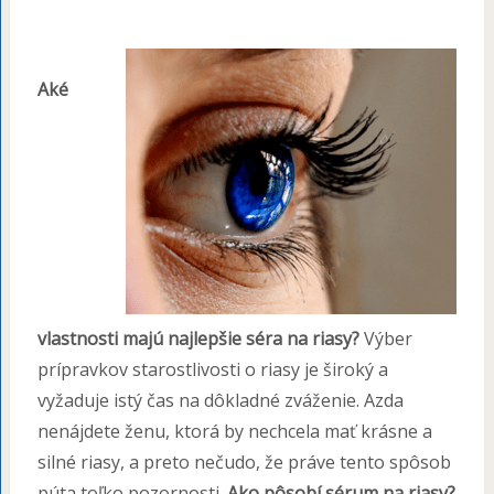
Aké
vlastnosti majú najlepšie séra na riasy?
Výber
prípravkov starostlivosti o riasy je široký a
vyžaduje istý čas na dôkladné zváženie. Azda
nenájdete ženu, ktorá by nechcela mať krásne a
silné riasy, a preto nečudo, že práve tento spôsob
púta toľko pozornosti.
Ako pôsobí sérum na riasy?