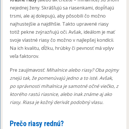
nejednej ženy. Skrášľujú sa riasenkami, dopĺňajú
trsmi, ale aj dolepujú, aby pôsobili čo možno
najhustejšie a najdlhšie. Takto upravené riasy
totiž pekne zvýrazňujú oči. Avšak, ideálom je mať
svoje vlastné riasy čo možno v najlepšej kondícii.
Na ich kvalitu, dĺžku, hrúbky či pevnosť má vplyv
veľa faktorov.
Pre zaujímavosť:
Mihalnice alebo riasy? Oba pojmy
znejú tak, že pomenúvajú jedno a to isté. Avšak,
po správnosti mihalnica je samotné očné viečko, z
ktorého rastú riasnice, alebo inak známe aj ako
riasy. Riasa je kožný derivát podobný vlasu.
Prečo riasy rednú?