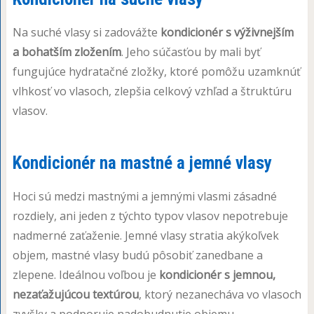
Na suché vlasy si zadovážte
kondicionér s výživnejším
a bohatším zložením
. Jeho súčasťou by mali byť
fungujúce hydratačné zložky, ktoré pomôžu uzamknúť
vlhkosť vo vlasoch, zlepšia celkový vzhľad a štruktúru
vlasov.
Kondicionér na mastné a jemné vlasy
Hoci sú medzi mastnými a jemnými vlasmi zásadné
rozdiely, ani jeden z týchto typov vlasov nepotrebuje
nadmerné zaťaženie. Jemné vlasy stratia akýkoľvek
objem, mastné vlasy budú pôsobiť zanedbane a
zlepene. Ideálnou voľbou je
kondicionér s jemnou,
nezaťažujúcou textúrou
, ktorý nezanecháva vo vlasoch
zvyšky a podporuje nadobudnutie objemu.