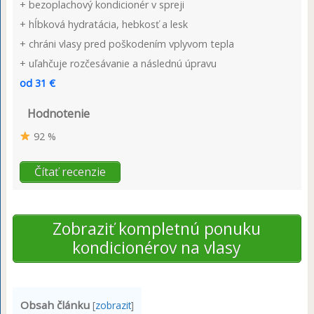
+ bezoplachový kondicionér v spreji
+ hĺbková hydratácia, hebkosť a lesk
+ chráni vlasy pred poškodením vplyvom tepla
+ uľahčuje rozčesávanie a následnú úpravu
od 31 €
Hodnotenie
92 %
Čítať recenzie
Zobraziť kompletnú ponuku
kondicionérov na vlasy
Obsah článku
[
zobrazit
]