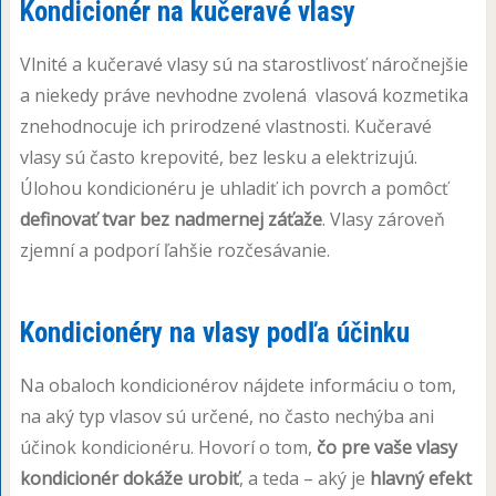
Kondicionér na kučeravé vlasy
Vlnité a kučeravé vlasy sú na starostlivosť náročnejšie
a niekedy práve nevhodne zvolená vlasová kozmetika
znehodnocuje ich prirodzené vlastnosti. Kučeravé
vlasy sú často krepovité, bez lesku a elektrizujú.
Úlohou kondicionéru je uhladiť ich povrch a pomôcť
definovať tvar bez nadmernej záťaže
. Vlasy zároveň
zjemní a podporí ľahšie rozčesávanie.
Kondicionéry na vlasy podľa účinku
Na obaloch kondicionérov nájdete informáciu o tom,
na aký typ vlasov sú určené, no často nechýba ani
účinok kondicionéru. Hovorí o tom,
čo pre vaše vlasy
kondicionér dokáže urobiť
, a teda – aký je
hlavný efekt