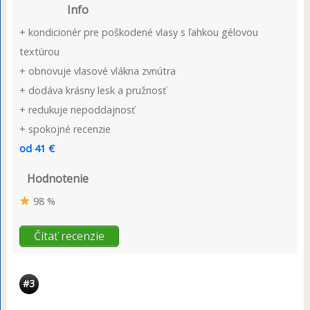
Info
+ kondicionér pre poškodené vlasy s ľahkou gélovou
textúrou
+ obnovuje vlasové vlákna zvnútra
+ dodáva krásny lesk a pružnosť
+ redukuje nepoddajnosť
+ spokojné recenzie
od 41 €
Hodnotenie
98 %
Čítať recenzie
#3