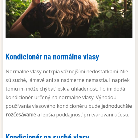
Kondicionér na normálne vlasy
Normálne vlasy netrpia vážnejšími nedostatkami. Nie
sú suché, lámavé ani sa nadmerne nemastia. I napriek
tomu im môže chýbať lesk a uhladenosť. To im dodá
kondicionér určený na normálne vlasy. Výhodou
používania vlasového kondicionéru bude
jednoduchšie
rozčesávanie
a lepšia poddajnosť pri tvarovaní účesu.
Kondicionér na suché vlasy