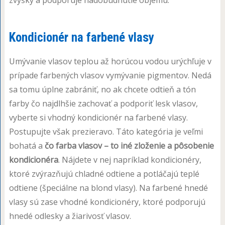
Kondicionér na farbené vlasy
Umývanie vlasov teplou až horúcou vodou urýchľuje v
prípade farbených vlasov vymývanie pigmentov. Nedá
sa tomu úplne zabrániť, no ak chcete odtieň a tón
farby čo najdlhšie zachovať a podporiť lesk vlasov,
vyberte si vhodný kondicionér na farbené vlasy.
Postupujte však prezieravo. Táto kategória je veľmi
bohatá a
čo farba vlasov – to iné zloženie a pôsobenie
kondicionéra
. Nájdete v nej napríklad kondicionéry,
ktoré zvýrazňujú chladné odtiene a potláčajú teplé
odtiene (špeciálne na blond vlasy). Na farbené hnedé
vlasy sú zase vhodné kondicionéry, ktoré podporujú
hnedé odlesky a žiarivosť vlasov.