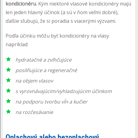
kondicionéru
. Kým niektoré vlasové kondicionéry majú
len jeden hlavný účinok (a sú v ňom veľmi dobré),
ďalšie sľubujú, že si poradia s viacerými výzvami.
Podľa účinku môžu byť kondicionéry na vlasy
napríklad:
hydratačné a zvlhčujúce
posilňujúce a regeneračné
na objem vlasov
s vyrovnávajúcim/vyhladzujúcim účinkom
na podporu tvorbu vĺn a kučier
na rozčesávanie
Oplachový alebo bezoplachový