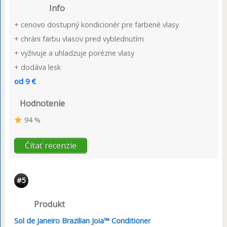
Info
+ cenovo dostupný kondicionér pre farbené vlasy
+ chráni farbu vlasov pred vyblednutím
+ vyživuje a uhladzuje porézne vlasy
+ dodáva lesk
od 9 €
Hodnotenie
94 %
Čítať recenzie
#5
Produkt
Sol de Janeiro Brazilian Joia™ Conditioner