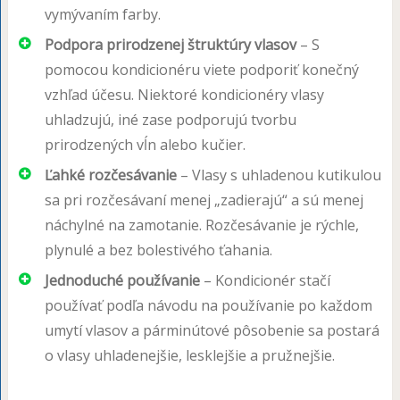
vymývaním farby.
Podpora prirodzenej štruktúry vlasov
– S
pomocou kondicionéru viete podporiť konečný
vzhľad účesu. Niektoré kondicionéry vlasy
uhladzujú, iné zase podporujú tvorbu
prirodzených vĺn alebo kučier.
Ľahké rozčesávanie
– Vlasy s uhladenou kutikulou
sa pri rozčesávaní menej „zadierajú“ a sú menej
náchylné na zamotanie. Rozčesávanie je rýchle,
plynulé a bez bolestivého ťahania.
Jednoduché používanie
– Kondicionér stačí
používať podľa návodu na používanie po každom
umytí vlasov a párminútové pôsobenie sa postará
o vlasy uhladenejšie, lesklejšie a pružnejšie.