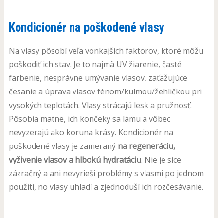
Kondicionér na poškodené vlasy
Na vlasy pôsobí veľa vonkajších faktorov, ktoré môžu
poškodiť ich stav. Je to najmä UV žiarenie, časté
farbenie, nesprávne umývanie vlasov, zaťažujúce
česanie a úprava vlasov fénom/kulmou/žehličkou pri
vysokých teplotách. Vlasy strácajú lesk a pružnosť.
Pôsobia matne, ich končeky sa lámu a vôbec
nevyzerajú ako koruna krásy. Kondicionér na
poškodené vlasy je zameraný
na regeneráciu,
vyživenie vlasov a hlbokú hydratáciu
. Nie je síce
zázračný a ani nevyrieši problémy s vlasmi po jednom
použití, no vlasy uhladí a zjednoduší ich rozčesávanie.