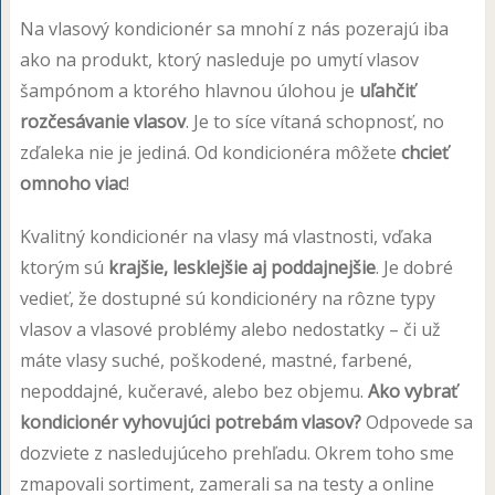
Na vlasový kondicionér sa mnohí z nás pozerajú iba
ako na produkt, ktorý nasleduje po umytí vlasov
šampónom a ktorého hlavnou úlohou je
uľahčiť
rozčesávanie vlasov
. Je to síce vítaná schopnosť, no
zďaleka nie je jediná. Od kondicionéra môžete
chcieť
omnoho viac
!
Kvalitný kondicionér na vlasy má vlastnosti, vďaka
ktorým sú
krajšie, lesklejšie aj poddajnejšie
. Je dobré
vedieť, že dostupné sú kondicionéry na rôzne typy
vlasov a vlasové problémy alebo nedostatky – či už
máte vlasy suché, poškodené, mastné, farbené,
nepoddajné, kučeravé, alebo bez objemu.
Ako vybrať
kondicionér vyhovujúci potrebám vlasov?
Odpovede sa
dozviete z nasledujúceho prehľadu. Okrem toho sme
zmapovali sortiment, zamerali sa na testy a online