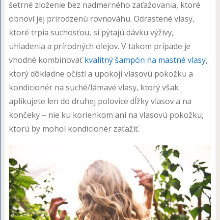
šetrné zloženie bez nadmerného zaťažovania, ktoré
obnoví jej prirodzenú rovnováhu. Odrastené vlasy,
ktoré trpia suchosťou, si pýtajú dávku výživy,
uhladenia a prírodných olejov. V takom prípade je
vhodné kombinovať
kvalitný šampón na mastné vlasy
,
ktorý dôkladne očistí a upokojí vlasovú pokožku a
kondicionér na suché/lámavé vlasy, ktorý však
aplikujete len do druhej polovice dĺžky vlasov a na
končeky – nie ku korienkom ani na vlasovú pokožku,
ktorú by mohol kondicionér zaťažiť.