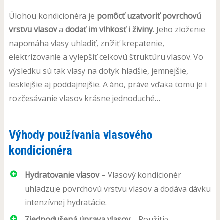
Úlohou kondicionéra je
pomôcť uzatvoriť povrchovú
vrstvu vlasov
a
dodať im vlhkosť i živiny
. Jeho zloženie
napomáha vlasy uhladiť, znížiť krepatenie,
elektrizovanie a vylepšiť celkovú štruktúru vlasov. Vo
výsledku sú tak vlasy na dotyk hladšie, jemnejšie,
lesklejšie aj poddajnejšie. A áno, práve vďaka tomu je i
rozčesávanie vlasov krásne jednoduché…
Výhody používania vlasového
kondicionéra
Hydratovanie vlasov
– Vlasový kondicionér
uhladzuje povrchovú vrstvu vlasov a dodáva dávku
intenzívnej hydratácie.
Zjednodušená úprava vlasov
– Použitie