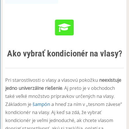
Ako vybrať kondicionér na vlasy?
Pri starostlivosti o vlasy a vlasovú pokožku
neexistuje
jedno univerzálne riešenie
. Aj preto je v obchodoch
také veľké množstvo prípravkov určených na vlasy.
Základom je
šampón
a hneď za ním v „tesnom závese“
kondicionér na vlasy. Aj keď sa zdá, že vybrať
kondicionér je veľmi jednoduché, ak chcete vlasom
dopriať starostlivosť, akú si zaslúžia, oplatí sa