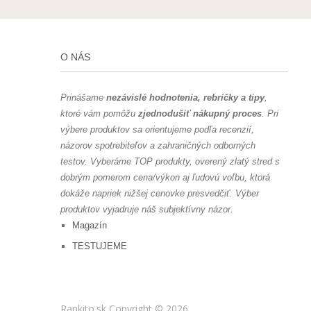
O NÁS
Prinášame
nezávislé hodnotenia, rebríčky a tipy
,
ktoré vám pomôžu
zjednodušiť nákupný proces
. Pri
výbere produktov sa orientujeme podľa recenzií,
názorov spotrebiteľov a zahraničných odborných
testov.
Vyberáme TOP produkty, overený zlatý stred s
dobrým pomerom cena/výkon aj ľudovú voľbu, ktorá
dokáže napriek nižšej cenovke presvedčiť. Výber
produktov vyjadruje náš subjektívny názor.
Magazín
TESTUJEME
Rankito.sk
Copyright © 2026.