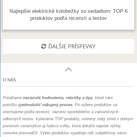
Najlepšie elektrické kolobežky so sedadlom: TOP 6
produktov podľa recenzií a testov
ĎALŠIE PRÍSPEVKY
O NÁS
Prinášame
nezávislé hodnotenia, rebríčky a tipy
, ktoré vám
pomôžu
zjednodušiť nákupný proces
. Pri výbere produktov sa
orientujeme podľa recenzií, názorov spotrebiteľov a zahraničných
odborných testov.
Vyberáme TOP produkty, overený zlatý stred s dobrým
pomerom cena/výkon aj ľudovú voľbu, ktorá dokáže napriek nižšej
cenovke presvedčiť. Výber produktov vyjadruje náš subjektívny názor.