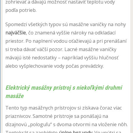
zohrievať a dávajú možnosť nastaviť teplotu vody
podľa potrieb.
Spomedzi všetkých typov sú masážne vaničky na nohy
najväčšie
, čo znamená vyššie nároky na odkladací
priestor. Po naplnení vodou oťažievajú a pri prenášaní
si treba dávať väčší pozor. Lacné masážne vaničky
mávajú isté nedostatky – napríklad vyššiu hlučnosť
alebo vyšplechovanie vody počas prevádzky.
Elektrický masážny prístroj s niekoľkými druhmi
masáže
Tento typ masážnych prístrojov si získava čoraz viac
priaznivcov. Samotné prístroje sa ponášajú na
dizajnovú „pologuľu“ s dvoma otvormi na vloženie nôh.
Tentokrát sa zaobídete
úplne bez vody
. Vo vnútri sa