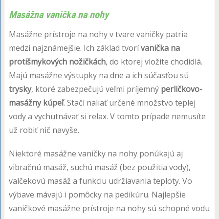
Masážna vanička na nohy
Masážne prístroje na nohy v tvare vaničky patria
medzi najznámejšie. Ich základ tvorí
vanička na
protišmykových nožičkách
, do ktorej vložíte chodidlá.
Majú masážne výstupky na dne a ich súčasťou sú
trysky
, ktoré zabezpečujú veľmi príjemný
perličkovo-
masážny kúpeľ
. Stačí naliať určené množstvo teplej
vody a vychutnávať si relax. V tomto prípade nemusíte
už robiť nič navyše.
Niektoré masážne vaničky na nohy ponúkajú aj
vibračnú masáž, suchú masáž (bez použitia vody),
valčekovú masáž a funkciu udržiavania teploty. Vo
výbave mávajú i pomôcky na pedikúru. Najlepšie
vaničkové masážne prístroje na nohy sú schopné vodu