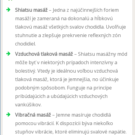
Shiatsu masáž
– Jedna z najúčinnejších foriem
masáží je zameraná na dokonalú a hĺbkovú
tlakovú masáž všetkých svalov chodidla. Uvoľňuje
stuhnutie a zlepšuje prekrvenie reflexných zón
chodidiel.
Vzduchová tlaková masáž
– Shiatsu masážny mód
môže byť v niektorých prípadoch intenzívny a
bolestivý. Vtedy je ideálnou voľbou vzduchová
tlaková masáž, ktorá je jemnejšia, no účinkuje
podobným spôsobom. Funguje na princípe
pribúdajúcich a ubúdajúcich vzduchových
vankúšikov.
Vibračná masáž
– Jemne masíruje chodidlá
pomocou vibrácií. K dispozícii býva niekoľko
stupňov vibrácie, ktoré eliminujú svalové napätie.