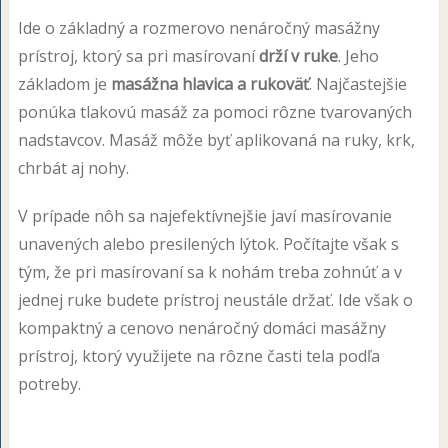
Ide o základný a rozmerovo nenáročný masážny
prístroj, ktorý sa pri masírovaní
drží v ruke
. Jeho
základom je
masážna hlavica a rukoväť
. Najčastejšie
ponúka tlakovú masáž za pomoci rôzne tvarovaných
nadstavcov. Masáž môže byť aplikovaná na ruky, krk,
chrbát aj nohy.
V prípade nôh sa najefektívnejšie javí masírovanie
unavených alebo presilených lýtok. Počítajte však s
tým, že pri masírovaní sa k nohám treba zohnúť a v
jednej ruke budete prístroj neustále držať. Ide však o
kompaktný a cenovo nenáročný domáci masážny
prístroj, ktorý využijete na rôzne časti tela podľa
potreby.