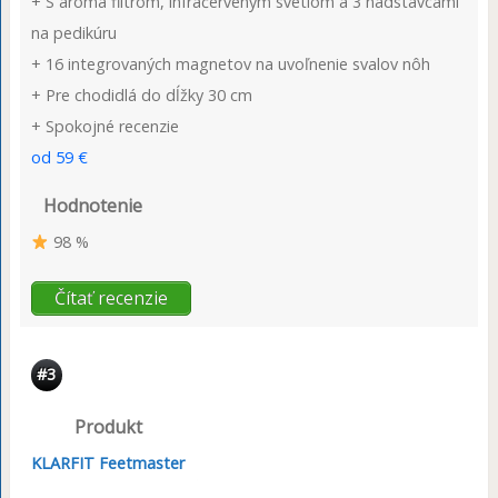
+ S aróma filtrom, infračerveným svetlom a 3 nadstavcami
na pedikúru
+ 16 integrovaných magnetov na uvoľnenie svalov nôh
+ Pre chodidlá do dĺžky 30 cm
+ Spokojné recenzie
od 59 €
Hodnotenie
98 %
Čítať recenzie
#3
Produkt
KLARFIT Feetmaster