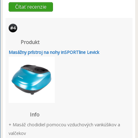
Čítať recenzie
#4
Produkt
Masážny prístroj na nohy inSPORTline Levick
Info
+ Masáž chodidiel pomocou vzduchových vankúšikov a
valčekov