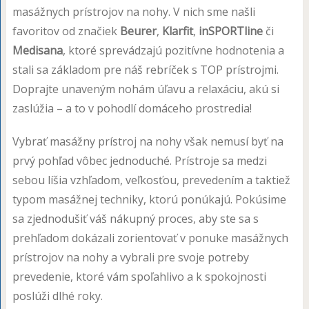
masážnych prístrojov na nohy. V nich sme našli
favoritov od značiek
Beurer
,
Klarfit
,
inSPORTline
či
Medisana
, ktoré sprevádzajú pozitívne hodnotenia a
stali sa základom pre náš rebríček s TOP prístrojmi.
Doprajte unaveným nohám úľavu a relaxáciu, akú si
zaslúžia – a to v pohodlí domáceho prostredia!
Vybrať masážny prístroj na nohy však nemusí byť na
prvý pohľad vôbec jednoduché. Prístroje sa medzi
sebou líšia vzhľadom, veľkosťou, prevedením a taktiež
typom masážnej techniky, ktorú ponúkajú. Pokúsime
sa zjednodušiť váš nákupný proces, aby ste sa s
prehľadom dokázali zorientovať v ponuke masážnych
prístrojov na nohy a vybrali pre svoje potreby
prevedenie, ktoré vám spoľahlivo a k spokojnosti
poslúži dlhé roky.