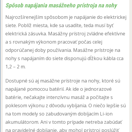
Spôsob napájania masážneho prístroja na nohy
Najrozšírenejším spôsobom je napájanie do elektrickej
siete. Poblíž miesta, kde sa usadíte, teda musí byť
elektrická zásuvka. Masážny prístroj zvládne efektívne
a s rovnakým výkonom pracovať počas celej
odporúčanej doby používania. Masážne prístroje na
nohy s napájaním do siete disponujú dĺžkou kábla cca
1,2 – 2 m.
Dostupné sú aj masážne prístroje na nohy, ktoré sú
napájané pomocou batérií. Ak ide o jednorazové
batérie, nečakajte intenzívnu masáž a počítajte s
poklesom výkonu z dôvodu vybíjania. O niečo lepšie sú
na tom modely so zabudovaným dobíjacím Li-ion
akumulátorom. Ani v tomto prípade netreba zabúdať
na pravidelné dobíjanie, aby mohol prístroj poslúžiť