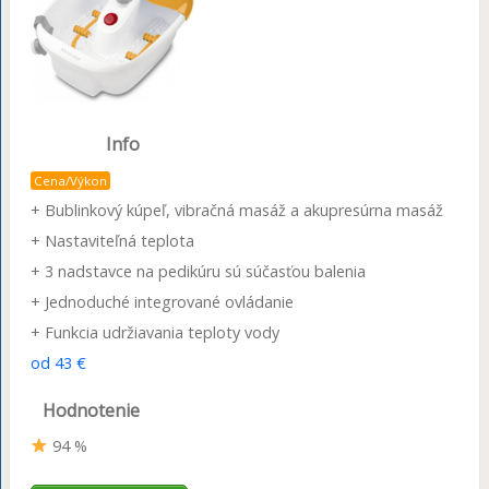
Info
Cena/Výkon
+ Bublinkový kúpeľ, vibračná masáž a akupresúrna masáž
+ Nastaviteľná teplota
+ 3 nadstavce na pedikúru sú súčasťou balenia
+ Jednoduché integrované ovládanie
+ Funkcia udržiavania teploty vody
od 43 €
Hodnotenie
94 %