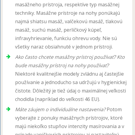
masážneho prístroja, respektíve typ masážnej
techniky. Masážne prístroje na nohy ponúkajú
najmä shiatsu masáž, valčekovú masáž, tlakovú
masáž, suchú masáž, perličkový kúpeľ,
infravyhrievanie, funkciu ohrevu vody. Nie sú
všetky naraz obsiahnuté v jednom prístroji.
Ako často chcete masážny prístroj používať? Kto
bude masážny prístroj na nohy používať?
Niektoré kvalitnejšie modely zvládnu aj častejšie
používanie a jednoducho sa udržujú v hygienickej
čistote. Dôležitý je tiež údaj o maximálnej veľkosti
chodidla (napríklad do veľkosti 46 EU).
Máte záujem o individuálne nastavenia?
Potom
vyberajte z ponuky masážnych prístrojov, ktoré
majú niekoľko stupňov intenzity masírovania a v
prípade vaničkových prístrojov aj nastaviteľnú