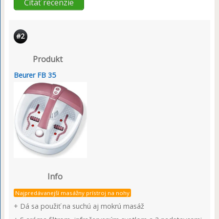
Čítať recenzie
#2
Produkt
Beurer FB 35
Info
Najpredávanejší masážny prístroj na nohy
+ Dá sa použiť na suchú aj mokrú masáž