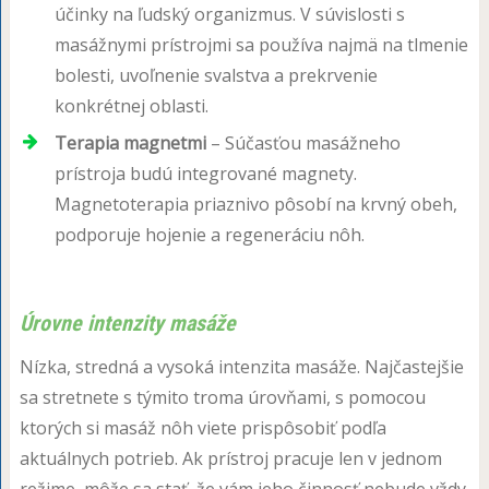
účinky na ľudský organizmus. V súvislosti s
masážnymi prístrojmi sa používa najmä na tlmenie
bolesti, uvoľnenie svalstva a prekrvenie
konkrétnej oblasti.
Terapia magnetmi
– Súčasťou masážneho
prístroja budú integrované magnety.
Magnetoterapia priaznivo pôsobí na krvný obeh,
podporuje hojenie a regeneráciu nôh.
Úrovne intenzity masáže
Nízka, stredná a vysoká intenzita masáže. Najčastejšie
sa stretnete s týmito troma úrovňami, s pomocou
ktorých si masáž nôh viete prispôsobiť podľa
aktuálnych potrieb. Ak prístroj pracuje len v jednom
režime, môže sa stať, že vám jeho činnosť nebude vždy