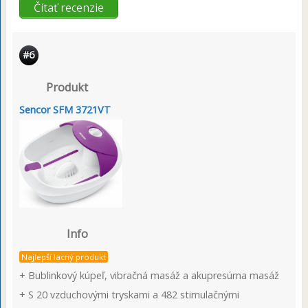
Čítať recenzie
#6
Produkt
Sencor SFM 3721VT
Info
Najlepší lacný produkt
+ Bublinkový kúpeľ, vibračná masáž a akupresúrna masáž
+ S 20 vzduchovými tryskami a 482 stimulačnými