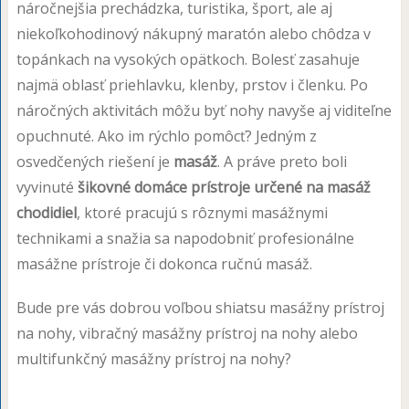
náročnejšia prechádzka, turistika, šport, ale aj
niekoľkohodinový nákupný maratón alebo chôdza v
topánkach na vysokých opätkoch. Bolesť zasahuje
najmä oblasť priehlavku, klenby, prstov i členku. Po
náročných aktivitách môžu byť nohy navyše aj viditeľne
opuchnuté. Ako im rýchlo pomôcť? Jedným z
osvedčených riešení je
masáž
. A práve preto boli
vyvinuté
šikovné domáce prístroje určené na masáž
chodidiel
, ktoré pracujú s rôznymi masážnymi
technikami a snažia sa napodobniť profesionálne
masážne prístroje či dokonca ručnú masáž.
Bude pre vás dobrou voľbou shiatsu masážny prístroj
na nohy, vibračný masážny prístroj na nohy alebo
multifunkčný masážny prístroj na nohy?