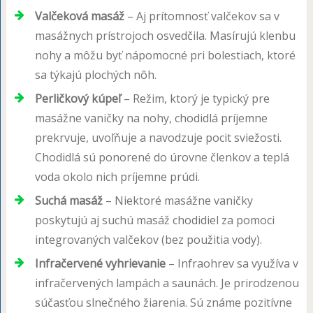
Valčeková masáž
– Aj prítomnosť valčekov sa v
masážnych prístrojoch osvedčila. Masírujú klenbu
nohy a môžu byť nápomocné pri bolestiach, ktoré
sa týkajú plochých nôh.
Perličkový kúpeľ
– Režim, ktorý je typický pre
masážne vaničky na nohy, chodidlá príjemne
prekrvuje, uvoľňuje a navodzuje pocit sviežosti.
Chodidlá sú ponorené do úrovne členkov a teplá
voda okolo nich príjemne prúdi.
Suchá masáž
– Niektoré masážne vaničky
poskytujú aj suchú masáž chodidiel za pomoci
integrovaných valčekov (bez použitia vody).
Infračervené vyhrievanie
– Infraohrev sa využíva v
infračervených lampách a saunách. Je prirodzenou
súčasťou slnečného žiarenia. Sú známe pozitívne