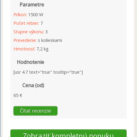
Parametre
Príkon:
1500 W
Počet rebier:
7
Stupne výkonu:
3
Prevedenie:
s kolieskami
Hmotnosť:
7,2 kg
Hodnotenie
[usr 4.7 text="true" tooltip="true"]
Cena (od)
65 €
Čítať recenzie
Zobraziť kompletnú ponuku