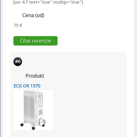
[usr 4.7 text="true" tooltip="true"]
Cena (od)
75 €
Čítať recenzie
#6
Produkt
ECG OR 1570