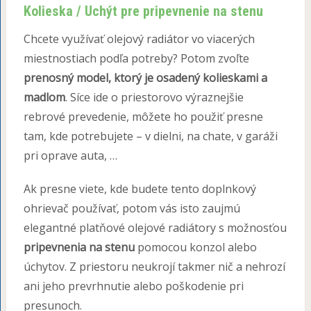
Kolieska / Uchýt pre pripevnenie na stenu
Chcete využívať olejový radiátor vo viacerých
miestnostiach podľa potreby? Potom zvoľte
prenosný model, ktorý je osadený kolieskami a
madlom
. Síce ide o priestorovo výraznejšie
rebrové prevedenie, môžete ho použiť presne
tam, kde potrebujete – v dielni, na chate, v garáži
pri oprave auta, …
Ak presne viete, kde budete tento doplnkový
ohrievač používať, potom vás isto zaujmú
elegantné platňové olejové radiátory s možnosťou
pripevnenia na stenu
pomocou konzol alebo
úchytov. Z priestoru neukrojí takmer nič a nehrozí
ani jeho prevrhnutie alebo poškodenie pri
presunoch.