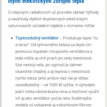
inými elektrickými zdrojmi tepla
O olejových radiátoroch už poznáte základ. Výhody
a nevýhody ďalších doplnkových elektrických
vykurovacích zariadení nájdete v zozname nižšie:
Teplovzdušný ventilátor
– Produkuje teplo “tu
a teraz”. Od výhrevného telesa sa teplo šíri
pomocou lopatiek rotujúceho ventilátora a
teda môže aj víriť prach po celej miestnosti.
Síce nestojí veľa, po vypnutí je takmer
okamžite chladný a aj teplota v miestnosti
rýchlo klesá. Jeho príkon tiež nie je vôbec
zanedbateľný – od 1500 W vyššie. K výhodám
patrí nízka obstarávacia cena a možnosť využiť
ich aj ako ventilátor počas leta. Kvalitnejšie
modely sú vybavené aj vzduchovým filtrom.