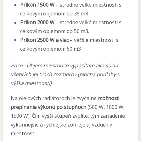
Príkon 1500 W
– stredne veľké miestnosti s
celkovým objemom do 35 m3
Príkon 2000 W
– stredne veľké miestnosti s
celkovým objemom do 50 m3.
Príkon 2500 W a viac
– väčšie miestnosti s
celkovým objemom 60 m3
Pozn.: Objem miestnosti vypočítate ako súčin
všetkých jej troch rozmerov (plocha podlahy ×
výška miestnosti)
Na olejových radiátoroch je zvyčajne
možnosť
prepínania výkonu po stupňoch
(500 W, 1000 W,
1500 W). Čím vyšší stupeň zvolíte, tým zariadenie
výkonnejšie a rýchlejšie zohreje aj vzduch v
miestnosti.