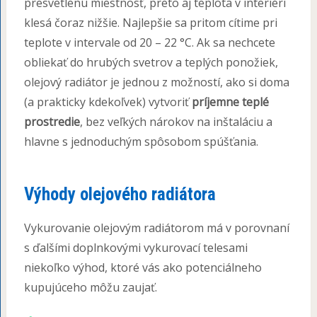
presvetlenú miestnosť, preto aj teplota v interiéri
klesá čoraz nižšie. Najlepšie sa pritom cítime pri
teplote v intervale od 20 – 22 °C. Ak sa nechcete
obliekať do hrubých svetrov a teplých ponožiek,
olejový radiátor je jednou z možností, ako si doma
(a prakticky kdekoľvek) vytvoriť
príjemne teplé
prostredie
, bez veľkých nárokov na inštaláciu a
hlavne s jednoduchým spôsobom spúšťania.
Výhody olejového radiátora
Vykurovanie olejovým radiátorom má v porovnaní
s ďalšími doplnkovými vykurovací telesami
niekoľko výhod, ktoré vás ako potenciálneho
kupujúceho môžu zaujať.