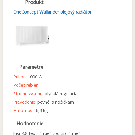
Produkt
OneConcept Wallander olejový radiátor
Parametre
Príkon:
1000 W
Počet rebier:
-
Stupne výkonu:
plynulá regulácia
Prevedenie:
pevné, s nožičkami
Hmotnosť:
6,9 kg
Hodnotenie
[usr 4.8 text="true" tooltip="true"]