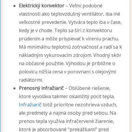
Elektrický konvektor
– Veľmi podobné
vlastnosti ako teplovzdušný ventilátor, iba iné
veľkostné prevedenie. Vytvára teplo iba v čase,
kedy je v chode. Teplo sa šíri z konvektoru
prúdením a môže prispievať k víreniu prachu.
Má minimálnu teplotnú zotrvačnosť a radí sa k
nákladným vykurovacím zdrojom. Vhodný skôr
na občasné použitie. Výhodou je približne o
polovicu nižšia cena v porovnaní s olejovými
radiátormi.
Prenosný infražiarič
– Obľúbené riešenie,
ktoré vyvoláva takmer okamžitý pocit tepla.
Infražiarič
totiž prioritne nezohrieva vzduch,
ale predmety a najmä osoby pred sebou. Na
prenos tepla využíva infračervené žiarenie,
ktoré je absorbované “prekážkami” pred