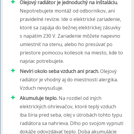
Olejový radiátor je jednoduchý na inštaláciu.
Nepotrebujete montáž od odborníkov, ani
pravidelné revízie. Ide o elektrické zariadenie,
ktoré sa zapája do bežnej elektrickej zásuvky
s napätím 230 V. Zariadenie môžete napevno
umiestniť na stenu, alebo ho presúvať po
priestore pomocou koliesok na miesto, kde to
najviac potrebujete.
Nevíri okolo seba vzduch ani prach.
Olejový
radiátor je vhodný aj do miestnosti alergika.
Vzduch nevysušuje.
Akumuluje teplo.
Na rozdiel od iných
elektrických ohrievačov, ktoré teplý vzduch
iba šíria pred seba, olej v útrobách tohto typu
radiátora sa nahrieva. Dlho po svojom vypnutí
dokáže odovzdávať teplo. Doba akumulácie