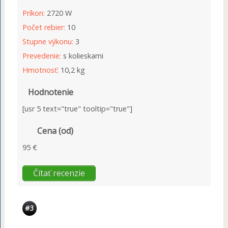
Príkon:
2720 W
Počet rebier:
10
Stupne výkonu:
3
Prevedenie:
s kolieskami
Hmotnosť:
10,2 kg
Hodnotenie
[usr 5 text="true" tooltip="true"]
Cena (od)
95 €
Čítať recenzie
#3