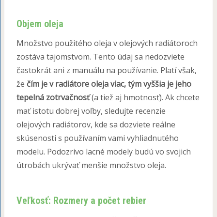
Objem oleja
Množstvo použitého oleja v olejových radiátoroch
zostáva tajomstvom. Tento údaj sa nedozviete
častokrát ani z manuálu na používanie. Platí však,
že
čím je v radiátore oleja viac, tým vyššia je jeho
tepelná zotrvačnosť
(a tiež aj hmotnosť). Ak chcete
mať istotu dobrej voľby, sledujte recenzie
olejových radiátorov, kde sa dozviete reálne
skúsenosti s používaním vami vyhliadnutého
modelu. Podozrivo lacné modely budú vo svojich
útrobách ukrývať menšie množstvo oleja.
Veľkosť: Rozmery a počet rebier