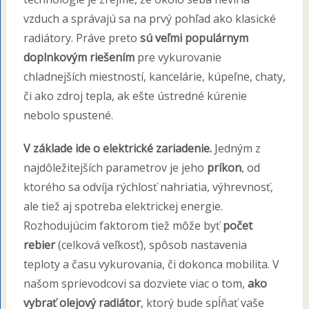
vzduch a správajú sa na prvý pohľad ako klasické
radiátory. Práve preto
sú veľmi populárnym
doplnkovým riešením
pre vykurovanie
chladnejších miestností, kancelárie, kúpeľne, chaty,
či ako zdroj tepla, ak ešte ústredné kúrenie
nebolo spustené.
V základe ide o elektrické zariadenie.
Jedným z
najdôležitejších parametrov je jeho
príkon
, od
ktorého sa odvíja rýchlosť nahriatia, výhrevnosť,
ale tiež aj spotreba elektrickej energie.
Rozhodujúcim faktorom tiež môže byť
počet
rebier
(celková veľkosť), spôsob nastavenia
teploty a času vykurovania, či dokonca mobilita. V
našom sprievodcovi sa dozviete viac o tom,
ako
vybrať olejový radiátor
, ktorý bude spĺňať vaše