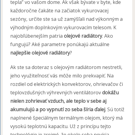
tepla” vo vašom dome. Ak však bývate v byte, kde
každoročne čakáte na začiatok vykurovacej
sezóny, určite ste sa už zamýšľali nad výkonným a
výhodným doplnkovým vykurovacím telesom. K
najobľúbenejším patria
olejové radiátory
. Ako
fungujú? Aké parametre ponúkajú aktuálne
najlepšie olejové radiátory
?
Ak ste sa doteraz s olejovým radiátorom nestretli,
jeho využiteľnosť vás môže milo prekvapiť. Na
rozdiel od elektrických konvektorov, ohrievačov či
teplovzdušných výhrevných ventilátorov
dokážu
nielen zohrievať vzduch, ale teplo v sebe aj
akumulujú a po vypnutí zo seba šíria ďalej
. Sú totiž
naplnené špeciálnym termálnym olejom, ktorý má
vysokú teplotnú kapacitu. Už z princípu tejto
technológie je zrejmé, že okolo seba nevíria