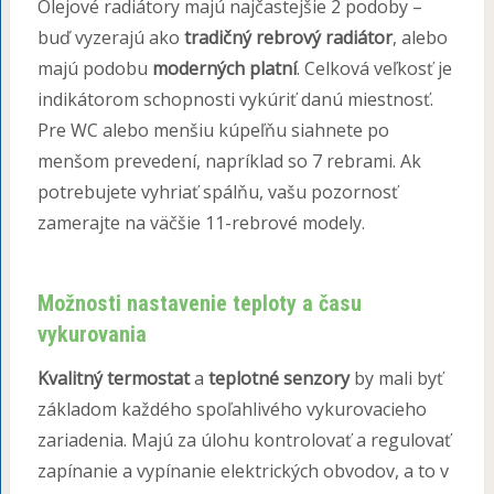
Olejové radiátory majú najčastejšie 2 podoby –
buď vyzerajú ako
tradičný rebrový radiátor
, alebo
majú podobu
moderných platní
. Celková veľkosť je
indikátorom schopnosti vykúriť danú miestnosť.
Pre WC alebo menšiu kúpeľňu siahnete po
menšom prevedení, napríklad so 7 rebrami. Ak
potrebujete vyhriať spálňu, vašu pozornosť
zamerajte na väčšie 11-rebrové modely.
Možnosti nastavenie teploty a času
vykurovania
Kvalitný termostat
a
teplotné senzory
by mali byť
základom každého spoľahlivého vykurovacieho
zariadenia. Majú za úlohu kontrolovať a regulovať
zapínanie a vypínanie elektrických obvodov, a to v