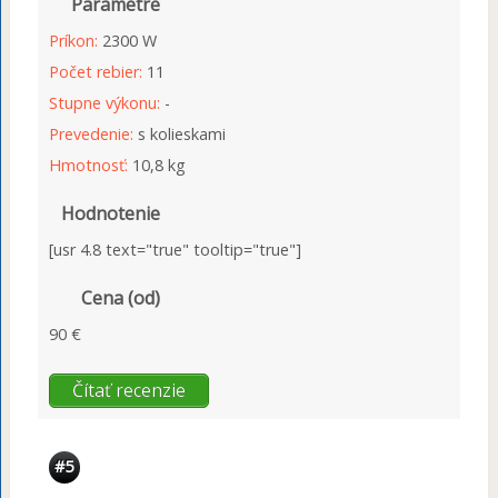
Parametre
Príkon:
2300 W
Počet rebier:
11
Stupne výkonu:
-
Prevedenie:
s kolieskami
Hmotnosť:
10,8 kg
Hodnotenie
[usr 4.8 text="true" tooltip="true"]
Cena (od)
90 €
Čítať recenzie
#5