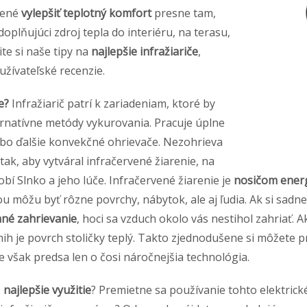
vené
vylepšiť teplotný komfort
presne tam,
oplňujúci zdroj tepla do interiéru, na terasu,
te si naše tipy na
najlepšie infražiariče
,
užívateľské recenzie.
je?
Infražiarič patrí k zariadeniam, ktoré by
ernatívne metódy vykurovania. Pracuje úplne
ebo ďalšie konvekčné ohrievače. Nezohrieva
tak, aby vytváral infračervené žiarenie, na
í Slnko a jeho lúče. Infračervené žiarenie je
nosičom ener
u môžu byť rôzne povrchy, nábytok, ale aj ľudia. Ak si sadne
mné zahrievanie
, hoci sa vzduch okolo vás nestihol zahriať. Ak
amih je povrch stoličky teplý. Takto zjednodušene si môžete 
je však predsa len o čosi náročnejšia technológia.
č
najlepšie využitie
? Premietne sa používanie tohto elektric