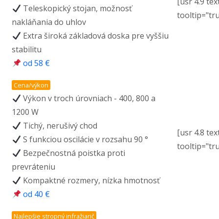
[usr 4.9 tex
Teleskopický stojan, možnosť
tooltip="tr
nakláňania do uhlov
Extra široká základová doska pre vyššiu
stabilitu
od 58 €
Cena/výkon
Výkon v troch úrovniach - 400, 800 a
1200 W
Tichý, nerušivý chod
[usr 4.8 tex
S funkciou oscilácie v rozsahu 90 °
tooltip="tr
Bezpečnostná poistka proti
prevráteniu
Kompaktné rozmery, nízka hmotnosť
od 40 €
Najlepšie stropný infražiarič