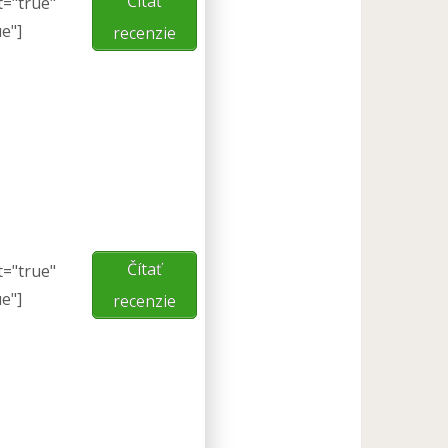
Čítať
t="true"
ue"]
recenzie
Čítať
t="true"
ue"]
recenzie