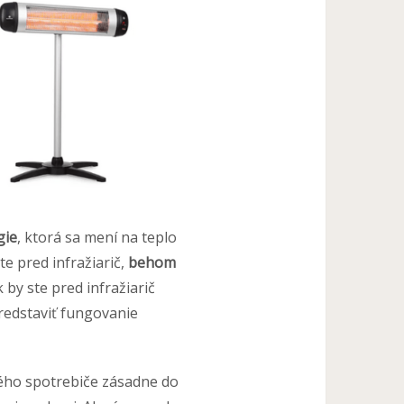
gie
, ktorá sa mení na teplo
te pred infražiarič,
behom
 by ste pred infražiarič
predstaviť fungovanie
kého spotrebiče zásadne do