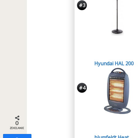
#3
Hyundai HAL 200
#4
0
ZDIEĽANIE
blumfeldt Heat