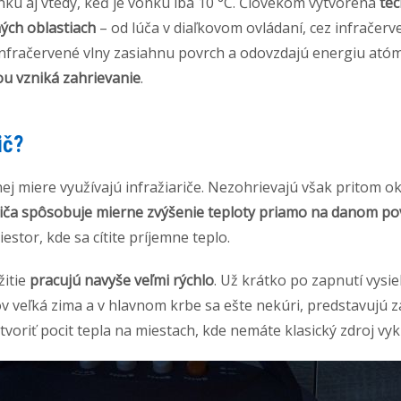
nku aj vtedy, keď je vonku iba 10 °C. Človekom vytvorená
tec
ých oblastiach
– od lúča v diaľkovom ovládaní, cez infračer
. Infračervené vlny zasiahnu povrch a odovzdajú energiu at
ou vzniká zahrievanie
.
ič?
nej miere využívajú infražiariče. Nezohrievajú však pritom ok
iariča spôsobuje mierne zvýšenie teploty priamo na danom po
stor, kde sa cítite príjemne teplo.
žitie
pracujú navyše veľmi rýchlo
. Už krátko po zapnutí vysie
v veľká zima a v hlavnom krbe sa ešte nekúri, predstavujú 
tvoriť pocit tepla na miestach, kde nemáte klasický zdroj vy