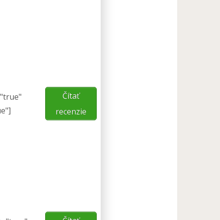
Čítať
="true"
ue"]
recenzie