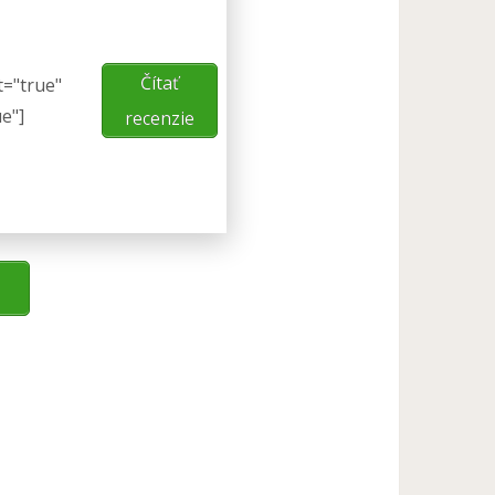
Čítať
t="true"
ue"]
recenzie