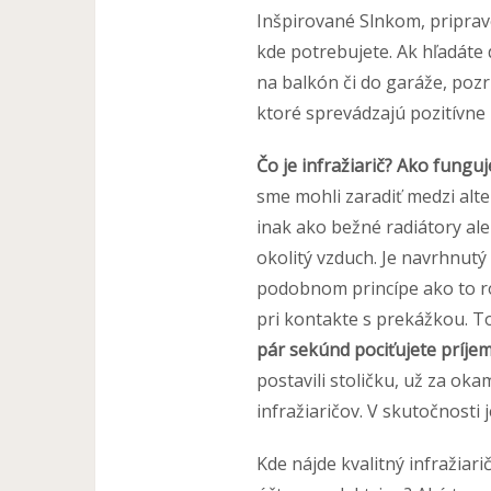
Inšpirované Slnkom, pripra
kde potrebujete. Ak hľadáte d
na balkón či do garáže, pozri
ktoré sprevádzajú pozitívne 
Čo je infražiarič? Ako fungu
sme mohli zaradiť medzi alt
inak ako bežné radiátory al
okolitý vzduch. Je navrhnutý 
podobnom princípe ako to rob
pri kontakte s prekážkou. To
pár sekúnd pociťujete príje
postavili stoličku, už za ok
infražiaričov. V skutočnosti 
Kde nájde kvalitný infražiari