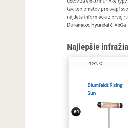
účtov za elektrinu? Aké typ
tzv. teplometov prekvapí svo
nájdete informácie z prvej 
Duramaxx
,
Hyundai
či
VeGa
.
Najlepšie infraži
Produkt
Blumfeldt Rising
Sun
#1