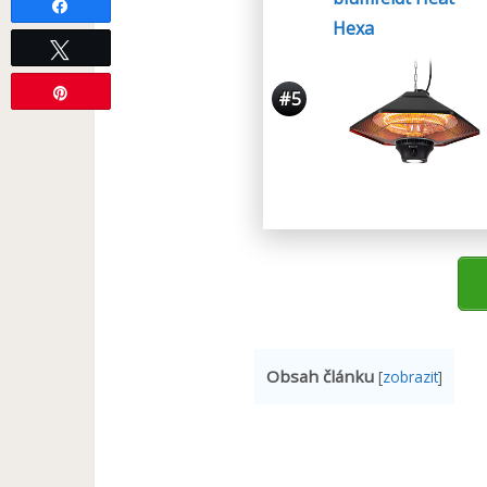
Share
Hexa
Tweet
Pin
#5
Obsah článku
[
zobrazit
]