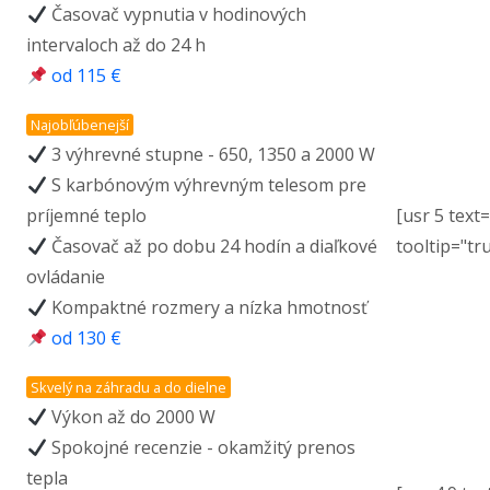
Časovač vypnutia v hodinových
intervaloch až do 24 h
od 115 €
Najobľúbenejší
3 výhrevné stupne - 650, 1350 a 2000 W
S karbónovým výhrevným telesom pre
príjemné teplo
[usr 5 text
Časovač až po dobu 24 hodín a diaľkové
tooltip="tr
ovládanie
Kompaktné rozmery a nízka hmotnosť
od 130 €
Skvelý na záhradu a do dielne
Výkon až do 2000 W
Spokojné recenzie - okamžitý prenos
tepla