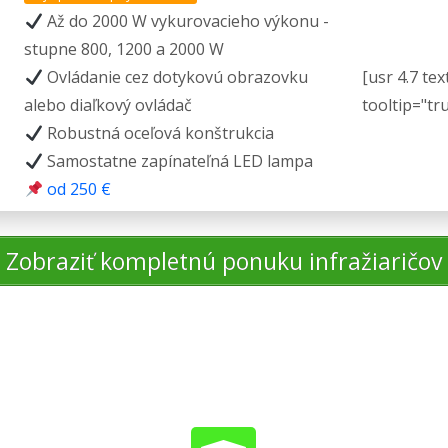
Až do 2000 W vykurovacieho výkonu -
stupne 800, 1200 a 2000 W
Ovládanie cez dotykovú obrazovku
[usr 4.7 tex
alebo diaľkový ovládač
tooltip="tr
Robustná oceľová konštrukcia
Samostatne zapínateľná LED lampa
od 250 €
Zobraziť kompletnú ponuku infražiaričov