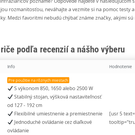
y infražiaričov poznáme? Odpovede nájdete v nasledujúcom s
jou rozmanitosťou, neváhajte a vezmite si na pomoc testy a 
ruky. Medzi favoritmi nebudú chýbať známe značky, akými sú
ariče podľa recenzií a nášho výberu
Info
Hodnotenie
Pre použitie na rôznych miestach
S výkonom 850, 1650 alebo 2500 W
Stabilný stojan, výšková nastaviteľnosť
od 127 - 192 cm
Flexibilné umiestnenie a premiestnenie
[usr 5 text
Jednoduché ovládanie cez diaľkové
tooltip="tr
ovládanie