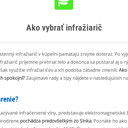
Ako vybrať infražiarič
ástenný infražiarič v kúpeľni pamätajú zrejme doteraz. Po vy
fražiarič príjemne prehrial telo a dokonca sa postaral aj o r
však využitie infražiaričov a ich podoba zásadne zmenili.
Ako 
h spokojní?
Zaujímavé rady a tipy nájdete v nasledujúcich ri
arenie?
nazývané infračervené vlny, predstavuje elektromagnetické 
irodzene
pochádza predovšetkým zo Slnka
. Poznáte ho ako 