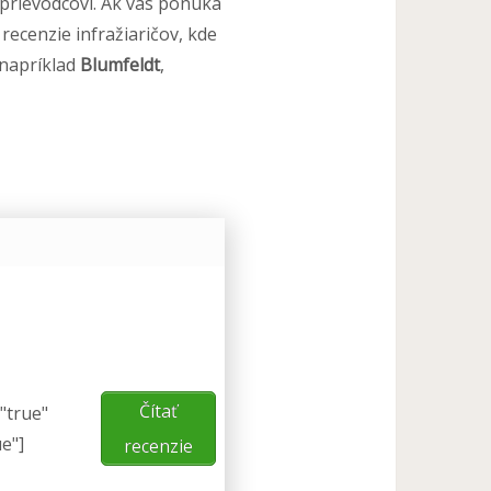
prievodcovi. Ak vás ponuka
recenzie infražiaričov, kde
 napríklad
Blumfeldt
,
Čítať
="true"
ue"]
recenzie