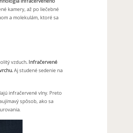
hnológia infračerveného
vené kamery, až po liečebné
ómom a molekulám, ktoré sa
olitý vzduch
. Infračervené
vrchu.
Aj studené sedenie na
lajú infračervené vlny. Preto
zaujímavý spôsob, ako sa
kurovania.