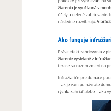
pokožke pri vyhrievaní na sl
žiarenia je využívaná v mnoh
účely a cielené zahrievanie
následne rozvibrujú.
Vibráci
Ako funguje infražiar
Práve efekt zahrievania v pl
žiarenie vysielané z infraž
terase sa razom zmení na prie
Infražiariče pre domáce pou
– ak je vám po návrate domo
rýchlo zahriať alebo – ako vy