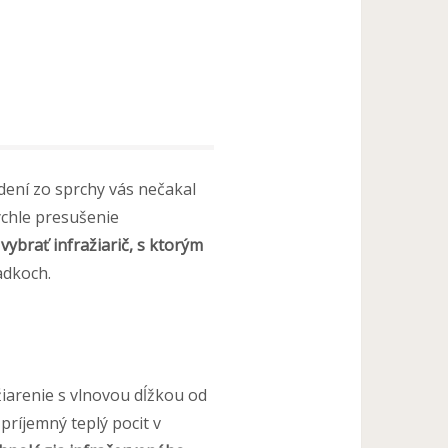
jdení zo sprchy vás nečakal
ýchle presušenie
vybrať infražiarič, s ktorým
adkoch.
žiarenie s vlnovou dĺžkou od
príjemný teplý pocit v