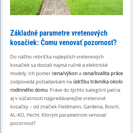
Základné parametre vretenových
kosačiek: Čomu venovať pozornosť?
Do nášho rebríčka najlepších vretenových
kosačiek sa dostali najmä ručné a elektrické
modely. Ich pomer
cena/výkon
a
cena/kvalita práce
zodpovedá požiadavkám na
údržbu trávnika okolo
rodinného domu
. Práve do týchto kategórií patria
aj v súčasnosti najpredávanejšie vretenové
kosačky – od značiek Fieldmann, Gardena, Bosch,
AL-KO, Hecht. Ktorým parametrom venovať
pozornosť?