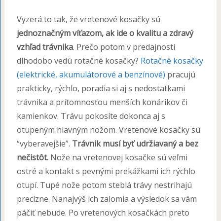
Vyzerá to tak, že vretenové kosačky sú
jednoznačným víťazom, ak ide o kvalitu a zdravý
vzhľad trávnika
. Prečo potom v predajnosti
dlhodobo vedú rotačné kosačky?
Rotačné kosačky
(elektrické, akumulátorové a benzínové)
pracujú
prakticky, rýchlo, poradia si aj s nedostatkami
trávnika a prítomnosťou menších konárikov či
kamienkov. Trávu pokosíte dokonca aj s
otupeným hlavným nožom. Vretenové kosačky sú
“vyberavejšie”.
Trávnik musí byť udržiavaný a bez
nečistôt.
Nože na vretenovej kosačke sú veľmi
ostré a kontakt s pevnými prekážkami ich rýchlo
otupí. Tupé nože potom steblá trávy nestrihajú
precízne. Nanajvýš ich zalomia a výsledok sa vám
páčiť nebude. Po vretenových kosačkách preto