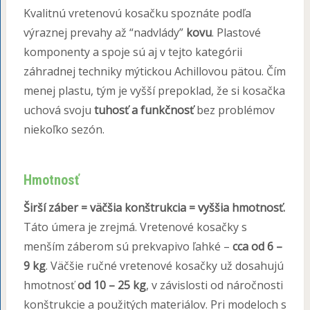
Kvalitnú vretenovú kosačku spoznáte podľa
výraznej prevahy až “nadvlády”
kovu
. Plastové
komponenty a spoje sú aj v tejto kategórii
záhradnej techniky mýtickou Achillovou pätou. Čím
menej plastu, tým je vyšší prepoklad, že si kosačka
uchová svoju
tuhosť a funkčnosť
bez problémov
niekoľko sezón.
Hmotnosť
Širší záber = väčšia konštrukcia = vyššia hmotnosť.
Táto úmera je zrejmá. Vretenové kosačky s
menším záberom sú prekvapivo ľahké –
cca od 6 –
9 kg
. Väčšie ručné vretenové kosačky už dosahujú
hmotnosť
od 10 – 25 kg
, v závislosti od náročnosti
konštrukcie a použitých materiálov. Pri modeloch s