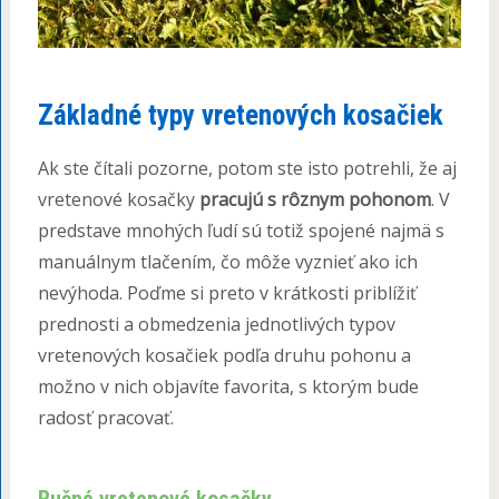
Základné typy vretenových kosačiek
Ak ste čítali pozorne, potom ste isto potrehli, že aj
vretenové kosačky
pracujú s rôznym pohonom
. V
predstave mnohých ľudí sú totiž spojené najmä s
manuálnym tlačením, čo môže vyznieť ako ich
nevýhoda. Poďme si preto v krátkosti priblížiť
prednosti a obmedzenia jednotlivých typov
vretenových kosačiek podľa druhu pohonu a
možno v nich objavíte favorita, s ktorým bude
radosť pracovať.