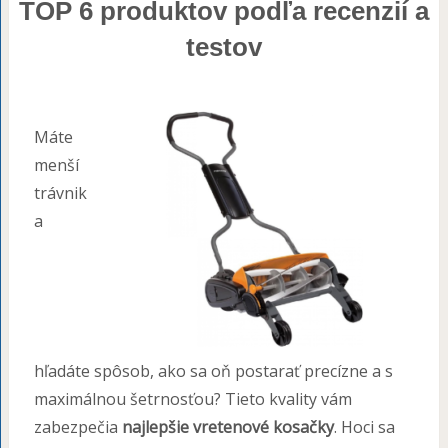
TOP 6 produktov podľa recenzií a
testov
Máte
menší
trávnik
a
hľadáte spôsob, ako sa oň postarať precízne a s
maximálnou šetrnosťou? Tieto kvality vám
zabezpečia
najlepšie vretenové kosačky
. Hoci sa