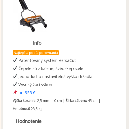
Info
Najlepšia podľa porovnania
Patentovaný systém VersaCut
Čepele sú z kalenej švédskej ocele
Jednoducho nastaviteľná výška držadla
Vysoký žací výkon
od 355 €
Výška kosenia:
2,5 mm - 10 cm |
Šírka záberu:
45 cm |
Hmotnosť:
23,5 kg
Hodnotenie