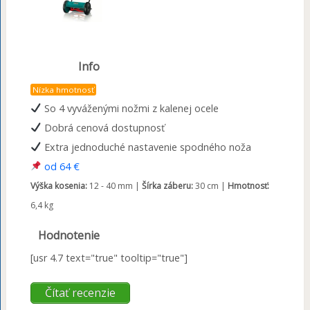
Info
Nízka hmotnosť
So 4 vyváženými nožmi z kalenej ocele
Dobrá cenová dostupnosť
Extra jednoduché nastavenie spodného noža
od 64 €
Výška kosenia:
12 - 40 mm |
Šírka záberu:
30 cm |
Hmotnosť:
6,4 kg
Hodnotenie
[usr 4.7 text="true" tooltip="true"]
Čítať recenzie