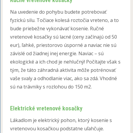
Ručné vretenové kosačky
Na uvedenie do pohybu budete potrebovať
fyzickú silu. Točiace kolesá roztočia vreteno, a to
bude priebežne vykonávať kosenie. Ručné
vretenové kosačky sú lacné (ceny začínajú od 50
eur), ľahké, priestorovo úsporné a naviac nie sú
závislé od žiadnej inej energie. Naviac – sú
ekologické a ich chod je nehlučný! Počítajte však s
tým, že táto záhradná aktivita môže potrénovať
vaše svaly a odhodlanie viac, ako sa zdá. Vhodné
sú na trávniky s rozlohou do 150 m2.
Elektrické vretenové kosačky
Lákadlom je elektrický pohon, ktorý kosenie s
vretenovou kosačkou podstatne uľahčuje.