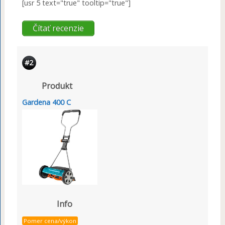
[usr 5 text="true" tooltip="true"]
Čítať recenzie
#2
Produkt
Gardena 400 C
Info
Pomer cena/výkon