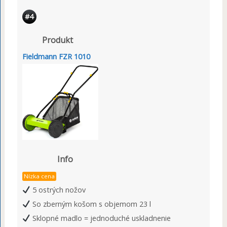
#4
Produkt
Fieldmann FZR 1010
Info
Nízka cena
5 ostrých nožov
So zberným košom s objemom 23 l
Sklopné madlo = jednoduché uskladnenie