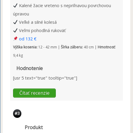
Kalené žacie vreteno s nepriľnavou povrchovou
úpravou
Veľké a silné kolesá
Veľmi pohodlná rukoväť
od 132 €
Výška kosenia:
12 - 42 mm |
Šírka záberu:
40 cm |
Hmotnosť:
9,4 kg
Hodnotenie
[usr 5 text="true" tooltip="true"]
Čítať recenzie
#3
Produkt