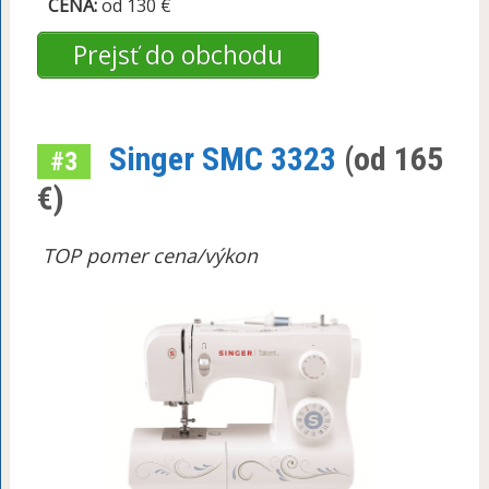
CENA:
od 130 €
Prejsť do obchodu
Singer SMC 3323
(od 165
#3
€)
TOP pomer cena/výkon