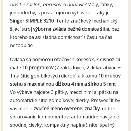
obšitie záclon, obrusov či nohavíc?
Malý, ľahký,
jednoduchý, s postačujúcou výbavou – taký je
Singer SIMPLE 3210
. Tento značkový mechanický
šijací stroj
výborne zvláda bežné domáce šitie
, bez
ktorého sa asi žiadna domácnosť z času na čas
nezaobíde.
Ovláda sa pomocou otočných koliesok, k dispozícii
máte
10 programov
(7 základných, 2 dekoratívne +
1 na šitie gombíkových dierok) a k tomu
10 druhov
stehu s maximálnou dĺžkou 4 mm a šírkou 5 mm
.
Vo výbave nájdete 3 pätky, medzi nimi aj pätku na
automatické šitie gombíkovej dierky. Presvedčiť by
vás mohlo
zvučné meno overenej značky
, dobré
spracovanie komponentov, automatické navíjanie
spodnej cievky, kompaktný napínač nite, spätný