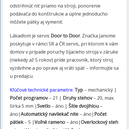
odstrihnúť niť priamo na stroji, ponorenie
podávača do konštrukcie a úplne jednoducho
môžete pätky aj vymeniť.
Lákadlom je servis
Door to Door
. Značka Janome
poskytuje v rámci SR a ČR servis, pri ktorom k vám
domov v prípade poruchy šijacieho stroja v záruke
(niekedy až 5 rokov) príde pracovník, ktorý stroj
vyzdvihne a po oprave aj vráti späť – informujte sa
u predajcu.
Kľúčové technické parametre:
Typ
– mechanický |
Počet programov
– 21 |
Druhy stehov
– 20, max.
šírka 5 mm |
Svetlo
– áno |
Šitie dvojihlou
–
áno|
Automatický navliekač nite
– áno|
Počet
pätiek
– 5 |
Voľné rameno
– áno|
Overlockový steh