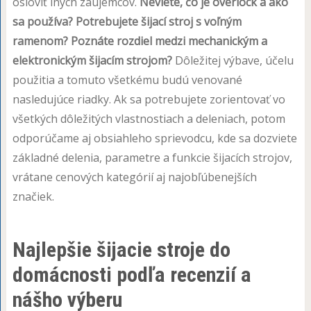
osloviť iných záujemcov.
Neviete, čo je overlock a ako
sa používa? Potrebujete šijací stroj s voľným
ramenom? Poznáte rozdiel medzi mechanickým a
elektronickým šijacím strojom?
Dôležitej výbave, účelu
použitia a tomuto všetkému budú venované
nasledujúce riadky. Ak sa potrebujete zorientovať vo
všetkých dôležitých vlastnostiach a deleniach, potom
odporúčame aj obsiahleho sprievodcu, kde sa dozviete
základné delenia, parametre a funkcie šijacích strojov,
vrátane cenových kategórií aj najobľúbenejších
značiek.
Najlepšie šijacie stroje do
domácnosti podľa recenzií a
nášho výberu