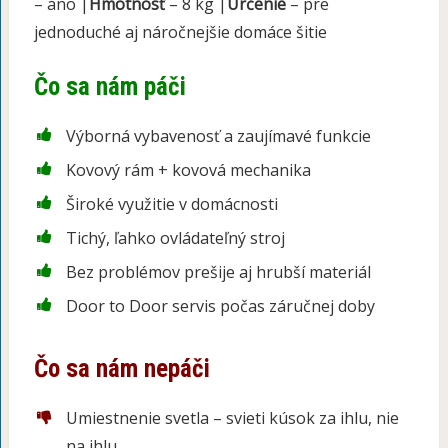
– áno |
Hmotnosť
– 8 kg |
Určenie
– pre
jednoduché aj náročnejšie domáce šitie
Čo sa nám páči
Výborná vybavenosť a zaujímavé funkcie
Kovový rám + kovová mechanika
Široké využitie v domácnosti
Tichý, ľahko ovládateľný stroj
Bez problémov prešije aj hrubší materiál
Door to Door servis počas záručnej doby
Čo sa nám nepáči
Umiestnenie svetla – svieti kúsok za ihlu, nie
na ihlu