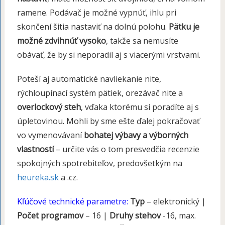
ramene. Podávač je možné vypnúť, ihlu pri
skončení šitia nastaviť na dolnú polohu.
Pätku je
možné zdvihnúť vysoko
, takže sa nemusíte
obávať, že by si neporadil aj s viacerými vrstvami.
Poteší aj automatické navliekanie nite,
rýchloupínací systém pätiek, orezávač nite a
overlockový steh
, vďaka ktorému si poradíte aj s
úpletovinou. Mohli by sme ešte ďalej pokračovať
vo vymenovávaní
bohatej výbavy a výborných
vlastností
– určite vás o tom presvedčia recenzie
spokojných spotrebiteľov, predovšetkým na
heureka.sk
a .cz.
Kľúčové technické parametre:
Typ
– elektronický |
Počet programov
– 16 |
Druhy stehov
-16, max.