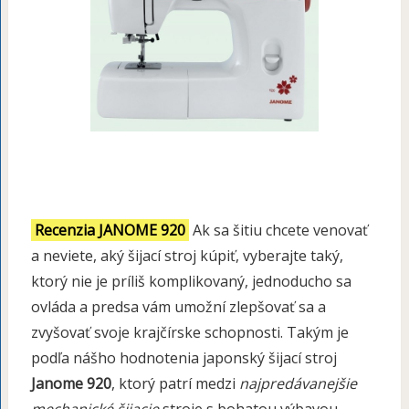
Recenzia JANOME 920
Ak sa šitiu chcete venovať
a neviete, aký šijací stroj kúpiť, vyberajte taký,
ktorý nie je príliš komplikovaný, jednoducho sa
ovláda a predsa vám umožní zlepšovať sa a
zvyšovať svoje krajčírske schopnosti. Takým je
podľa nášho hodnotenia japonský šijací stroj
Janome 920
, ktorý patrí medzi
najpredávanejšie
mechanické šijacie
stroje s bohatou výbavou.