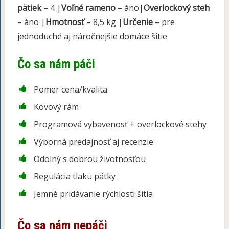
pätiek
– 4 |
Voľné rameno
– áno|
Overlockový steh
– áno |
Hmotnosť
– 8,5 kg |
Určenie
– pre
jednoduché aj náročnejšie domáce šitie
Čo sa nám páči
Pomer cena/kvalita
Kovový rám
Programová vybavenosť + overlockové stehy
Výborná predajnosť aj recenzie
Odolný s dobrou životnosťou
Regulácia tlaku pätky
Jemné pridávanie rýchlosti šitia
Čo sa nám nepáči