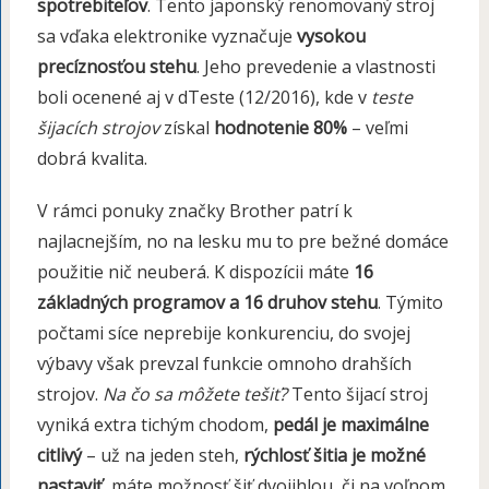
spotrebiteľov
. Tento japonský renomovaný stroj
sa vďaka elektronike vyznačuje
vysokou
precíznosťou stehu
. Jeho prevedenie a vlastnosti
boli ocenené aj v dTeste (12/2016), kde v
teste
šijacích strojov
získal
hodnotenie 80%
– veľmi
dobrá kvalita.
V rámci ponuky značky Brother patrí k
najlacnejším, no na lesku mu to pre bežné domáce
použitie nič neuberá. K dispozícii máte
16
základných programov a 16 druhov stehu
. Týmito
počtami síce neprebije konkurenciu, do svojej
výbavy však prevzal funkcie omnoho drahších
strojov.
Na čo sa môžete tešiť?
Tento šijací stroj
vyniká extra tichým chodom,
pedál je maximálne
citlivý
– už na jeden steh,
rýchlosť šitia je možné
nastaviť
, máte možnosť šiť dvojihlou, či na voľnom