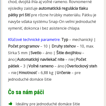
chod, dvojitá ihla aj voľné rameno. Rovnomerné
výsledky zaisťuje
automatická regulácia tlaku
pätky pri šití
pre rôzne hrúbky materiálu. Pätku je
navyše vďaka systému Snap-On veľmi jednoduché
vymeniť, dokonca i bez asistencie chlapa.
Kľúčové technické parametre:
Typ
– mechanický |
Počet programov
– 10 |
Druhy stehov
– 10, max.
šírka 5 mm |
Svetlo
– áno |
Šitie dvojihlou
–
áno|
Automatický navliekač nite
– nie|
Počet
pätiek
– 3 |
Voľné rameno
– áno|
Overlockový steh
– nie|
Hmotnosť
– 6,88 kg |
Určenie
– pre
jednoduché domáce šitie
Čo sa nám páči
Ideálny pre jednoduché domáce šitie