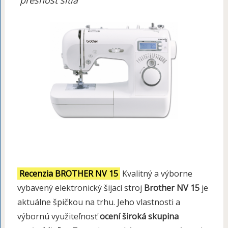
presnosť šitia
Recenzia BROTHER NV 15
Kvalitný a výborne
vybavený elektronický šijací stroj
Brother NV 15
je
aktuálne špičkou na trhu. Jeho vlastnosti a
výbornú využiteľnosť
ocení široká skupina