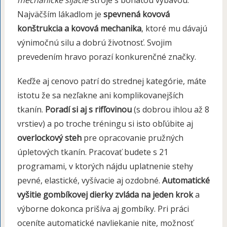
Najväčším lákadlom je
spevnená kovová
konštrukcia a kovová mechanika
, ktoré mu dávajú
výnimočnú silu a dobrú životnosť. Svojim
prevedením hravo porazí konkurenčné značky.
Keďže aj cenovo patrí do strednej kategórie, máte
istotu že sa nezľakne ani komplikovanejších
tkanín.
Poradí si aj s rifľovinou
(s dobrou ihlou až 8
vrstiev) a po troche tréningu si isto obľúbite aj
overlockový steh
pre opracovanie pružných
úpletových tkanín. Pracovať budete s 21
programami, v ktorých nájdu uplatnenie stehy
pevné, elastické, vyšívacie aj ozdobné.
Automatické
vyšitie gombíkovej dierky zvláda na jeden krok
a
výborne dokonca prišíva aj gombíky. Pri práci
oceníte automatické navliekanie nite, možnosť