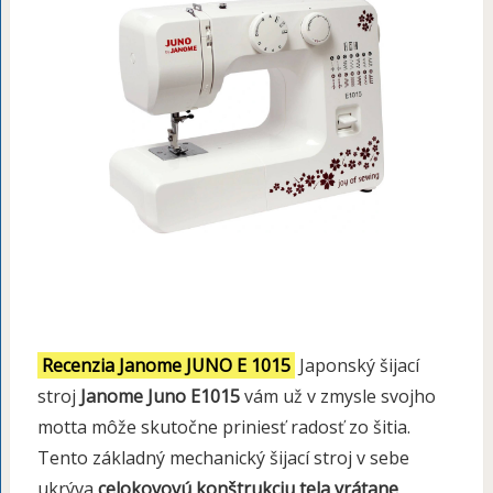
Recenzia Janome JUNO E 1015
Japonský šijací
stroj
Janome Juno E1015
vám už v zmysle svojho
motta môže skutočne priniesť radosť zo šitia.
Tento základný mechanický šijací stroj v sebe
ukrýva
celokovovú konštrukciu tela vrátane