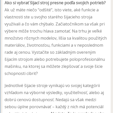
Ako si vybrať šijací stroj presne podľa svojich potrieb?
Ak už máte niečo “odšité”, isto viete, aké funkcie a
vlastnosti ste u svojho starého šijacieho stroja
využívali a čo vám chýbalo. Začiatočníkom sa však pri
výbere môže trochu hlava zamotať. Na trhu je veľké
množstvo rôznych modelov, líšia sa kvalitou použitých
materiálov, životnosťou, funkciami a v neposlednom
rade aj cenou. Vystačíte so základným overeným
šijacím strojom alebo potrebujete poloprofesionálnu
mašinku, na ktorej sa môžete zlepšovať a svoje šicie
schopnosti cibriť?
Jednotlivé šijacie stroje vynikajú vo svojej kategórii
vzhľadom na výborné výsledky, využiteľnosť, alebo aj
dobrú cenovú dostupnosť. Nedajú sa však medzi
sebou úplne porovnávať – každý z nich má potenciál