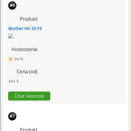
#6
Produkt
Brother NV 55 FE
Hodnotenie
94 %
Cena (od)
443 €
Čítať recenzie
#7
Produkt