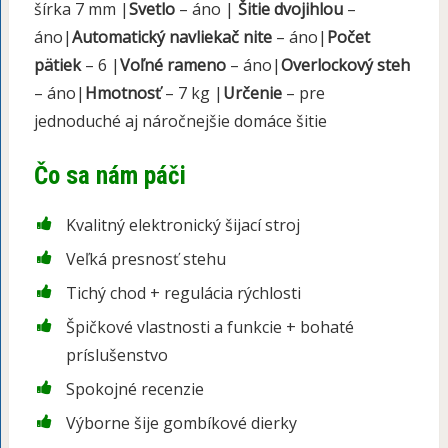
šírka 7 mm |
Svetlo
– áno |
Šitie dvojihlou
–
áno|
Automatický navliekač nite
– áno|
Počet
pätiek
– 6 |
Voľné rameno
– áno|
Overlockový steh
– áno|
Hmotnosť
– 7 kg |
Určenie
– pre
jednoduché aj náročnejšie domáce šitie
Čo sa nám páči
Kvalitný elektronický šijací stroj
Veľká presnosť stehu
Tichý chod + regulácia rýchlosti
Špičkové vlastnosti a funkcie + bohaté
príslušenstvo
Spokojné recenzie
Výborne šije gombíkové dierky