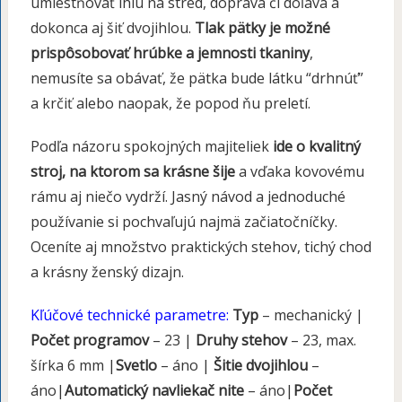
umiestňovať ihlu na stred, doprava či doľava a
dokonca aj šiť dvojihlou.
Tlak pätky je možné
prispôsobovať hrúbke a jemnosti tkaniny
,
nemusíte sa obávať, že pätka bude látku “drhnúť”
a krčiť alebo naopak, že popod ňu preletí.
Podľa názoru spokojných majiteliek
ide o kvalitný
stroj, na ktorom sa krásne šije
a vďaka kovovému
rámu aj niečo vydrží. Jasný návod a jednoduché
používanie si pochvaľujú najmä začiatočníčky.
Oceníte aj množstvo praktických stehov, tichý chod
a krásny ženský dizajn.
Kľúčové technické parametre:
Typ
– mechanický |
Počet programov
– 23 |
Druhy stehov
– 23, max.
šírka 6 mm |
Svetlo
– áno |
Šitie dvojihlou
–
áno|
Automatický navliekač nite
– áno|
Počet