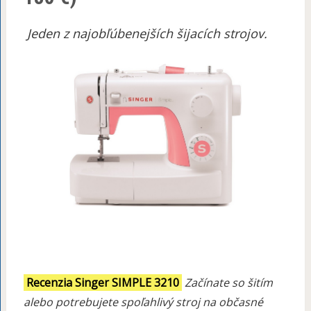
Jeden z najobľúbenejších šijacích strojov.
Recenzia Singer SIMPLE 3210
Začínate so šitím
alebo potrebujete spoľahlivý stroj na občasné