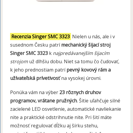
Recenzia Singer SMC 3323
Nielen u nás, ale i v
susednom Česku patrí
mechanický šijací stroj
Singer SMC 3323
k
najpredávanejším šijacím
strojom
už dlhšiu dobu. Niet sa tomu čo čudovať,
k jeho prednostiam patrí
pevný kovový rám a
užívateľská prívetivosť
na vysokej úrovni.
Ponúka vám na výber
23 rôznych druhov
programov, vrátane pružných
. Šitie uľahčuje silné
zacielené LED osvetlenie, automatické navliekanie
nite a praktické odstrihnutie nite. Pri šití máte
možnosť regulovať dĺžku aj šírku stehu,