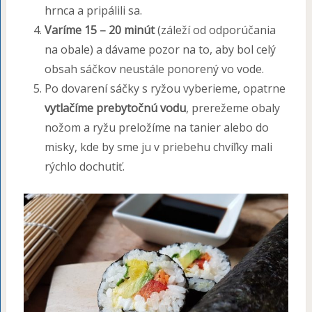
hrnca a pripálili sa.
Varíme 15 – 20 minút
(záleží od odporúčania
na obale) a dávame pozor na to, aby bol celý
obsah sáčkov neustále ponorený vo vode.
Po dovarení sáčky s ryžou vyberieme, opatrne
vytlačíme prebytočnú vodu
, prerežeme obaly
nožom a ryžu preložíme na tanier alebo do
misky, kde by sme ju v priebehu chvíľky mali
rýchlo dochutiť.