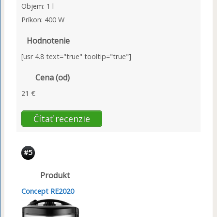
Objem: 1 l
Príkon: 400 W
Hodnotenie
[usr 4.8 text="true" tooltip="true"]
Cena (od)
21 €
Čítať recenzie
#5
Produkt
Concept RE2020