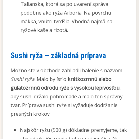
Talianska, ktorá sa po uvarení správa
podobne ako ryža Arboria. Na povrchu
mäkká, vnútri tvrdšia. Vhodná najmä na
ryžové kaše a rizotá.
Sushi ryža – základná príprava
Možno ste v obchode zahliadli balenie s názvom
Sushi ryža
. Malo by ísť o
krátkozrnnú alebo
guľatozrnnú odrodu ryže s vysokou lepivosťou
,
aby sushi držalo pohromade a malo ten správny
tvar. Príprava sushi ryže si vyžaduje dodržanie
presných krokov.
Najskôr ryžu (500 g) dôkladne premyjeme, tak
aby odtekajúca voda bola na záver číra. Ak