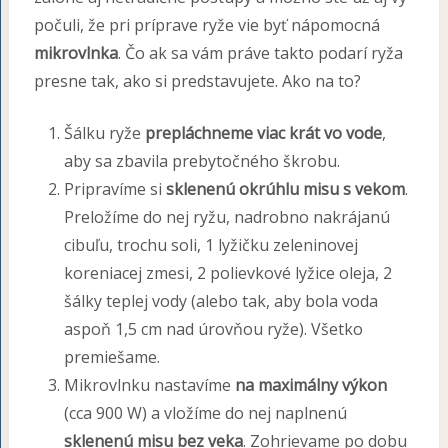
počuli, že pri príprave ryže vie byť nápomocná
mikrovlnka
. Čo ak sa vám práve takto podarí ryža
presne tak, ako si predstavujete. Ako na to?
Šálku ryže
prepláchneme viac krát vo vode
,
aby sa zbavila prebytočného škrobu.
Pripravíme si
sklenenú okrúhlu misu s vekom
.
Preložíme do nej ryžu, nadrobno nakrájanú
cibuľu, trochu soli, 1 lyžičku zeleninovej
koreniacej zmesi, 2 polievkové lyžice oleja, 2
šálky teplej vody (alebo tak, aby bola voda
aspoň 1,5 cm nad úrovňou ryže). Všetko
premiešame.
Mikrovlnku nastavíme
na maximálny výkon
(cca 900 W) a vložíme do nej naplnenú
sklenenú misu bez veka
. Zohrievame po dobu