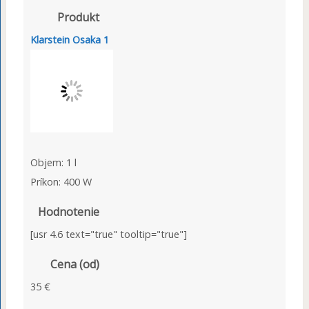
Produkt
Klarstein Osaka 1
Objem: 1 l
Príkon: 400 W
Hodnotenie
[usr 4.6 text="true" tooltip="true"]
Cena (od)
35 €