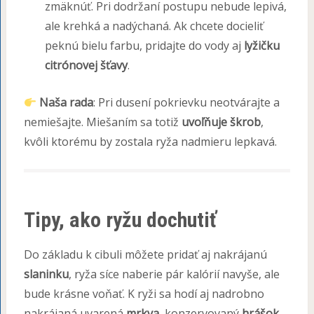
zmäknúť. Pri dodržaní postupu nebude lepivá,
ale krehká a nadýchaná. Ak chcete docieliť
peknú bielu farbu, pridajte do vody aj
lyžičku
citrónovej šťavy
.
Naša rada
: Pri dusení pokrievku neotvárajte a
nemiešajte. Miešaním sa totiž
uvoľňuje škrob
,
kvôli ktorému by zostala ryža nadmieru lepkavá.
Tipy, ako ryžu dochutiť
Do základu k cibuli môžete pridať aj nakrájanú
slaninku
, ryža síce naberie pár kalórií navyše, ale
bude krásne voňať. K ryži sa hodí aj nadrobno
nakrájaná uvarená
mrkva
, konzervovaný
hrášok
,