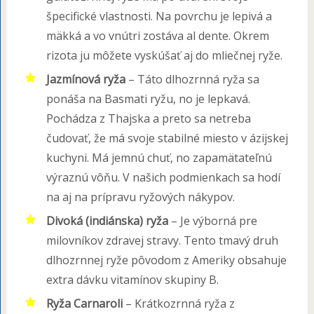
špecifické vlastnosti. Na povrchu je lepivá a
mäkká a vo vnútri zostáva al dente. Okrem
rizota ju môžete vyskúšať aj do mliečnej ryže.
Jazmínová ryža
– Táto dlhozrnná ryža sa
ponáša na Basmati ryžu, no je lepkavá.
Pochádza z Thajska a preto sa netreba
čudovať, že má svoje stabilné miesto v ázijskej
kuchyni. Má jemnú chuť, no zapamätateľnú
výraznú vôňu. V našich podmienkach sa hodí
na aj na prípravu ryžových nákypov.
Divoká (indiánska) ryža
– Je výborná pre
milovníkov zdravej stravy. Tento tmavý druh
dlhozrnnej ryže pôvodom z Ameriky obsahuje
extra dávku vitamínov skupiny B.
Ryža Carnaroli
– Krátkozrnná ryža z