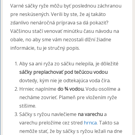
Varné sáčky ryže môžu byť poslednou záchranou
pre neskúsených. Verili by ste, že aj takáto
zdanlivo nenáročná príprava sa dá pokaziť?
Väčšinou stačí venovať minútku času návodu na
obale, no aby sme vám nezostali dlžní žiadne
informácie, tu je stručný popis.
Aby sa ani ryža zo sáčku nelepila, je dôležité
sáčky preplachovať pod tečúcou vodou
dovtedy, kým nie je odtekajúca voda číra.
Hrniec naplníme
do ¾ vodou.
Vodu osolíme a
necháme zovrieť. Plameň pre vložením ryže
stíšime.
Sáčky s ryžou navlečieme
na varechu
a
varechu preložíme cez stred
hrnca
. Takto sa
nemôže stať, že by sáčky s ryžou ležali na dne