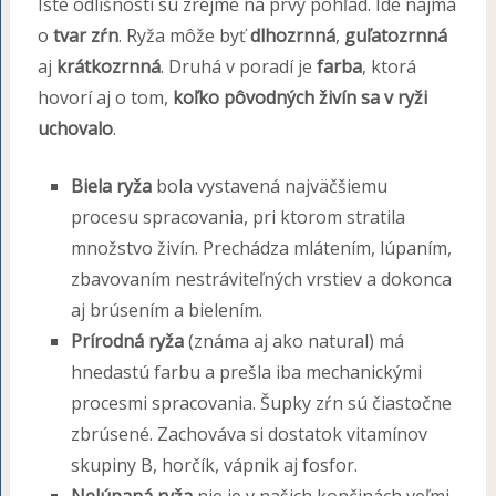
Isté odlišnosti sú zrejmé na prvý pohľad. Ide najmä
o
tvar zŕn
. Ryža môže byť
dlhozrnná
,
guľatozrnná
aj
krátkozrnná
. Druhá v poradí je
farba
, ktorá
hovorí aj o tom,
koľko pôvodných živín sa v ryži
uchovalo
.
Biela ryža
bola vystavená najväčšiemu
procesu spracovania, pri ktorom stratila
množstvo živín. Prechádza mlátením, lúpaním,
zbavovaním nestráviteľných vrstiev a dokonca
aj brúsením a bielením.
Prírodná ryža
(známa aj ako natural) má
hnedastú farbu a prešla iba mechanickými
procesmi spracovania. Šupky zŕn sú čiastočne
zbrúsené. Zachováva si dostatok vitamínov
skupiny B, horčík, vápnik aj fosfor.
Nelúpaná ryža
nie je v našich končinách veľmi