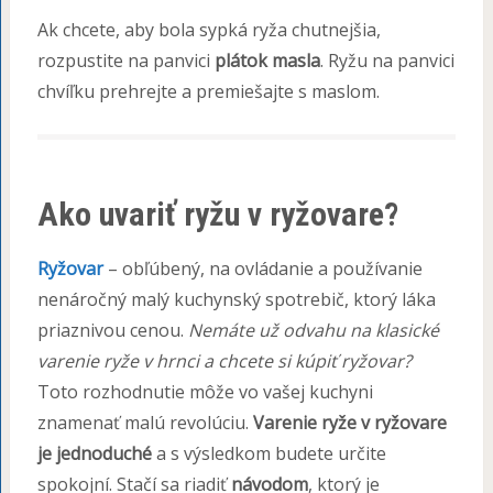
Ak chcete, aby bola sypká ryža chutnejšia,
rozpustite na panvici
plátok masla
. Ryžu na panvici
chvíľku prehrejte a premiešajte s maslom.
Ako uvariť ryžu v ryžovare?
Ryžovar
– obľúbený, na ovládanie a používanie
nenáročný malý kuchynský spotrebič, ktorý láka
priaznivou cenou.
Nemáte už odvahu na klasické
varenie ryže v hrnci a chcete si kúpiť ryžovar?
Toto rozhodnutie môže vo vašej kuchyni
znamenať malú revolúciu.
Varenie ryže v ryžovare
je jednoduché
a s výsledkom budete určite
spokojní. Stačí sa riadiť
návodom
, ktorý je