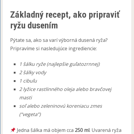
Základný recept, ako pripraviť
ryžu dusením
Pýtate sa, ako sa varí výborná dusená ryža?
Pripravíme si nasledujúce ingrediencie:
1 šálku ryže (najlepšie guľatozrnnej)
2 šálky vody
1 cibuľu
2 lyžice rastlinného oleja alebo bravčovej
masti
soľ alebo zeleninovú koreniacu zmes
(“vegeta”)
Jedna šálka má objem cca
250 ml
. Uvarená ryža