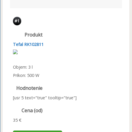
#1
Produkt
Tefal RK102811
Objem: 3 l
Príkon: 500 W
Hodnotenie
[usr 5 text="true" tooltip="true"]
Cena (od)
35 €