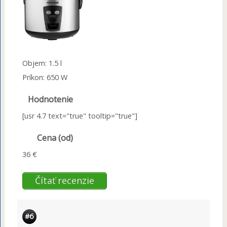
Objem: 1.5 l
Príkon: 650 W
Hodnotenie
[usr 4.7 text="true" tooltip="true"]
Cena (od)
36 €
Čítať recenzie
#6