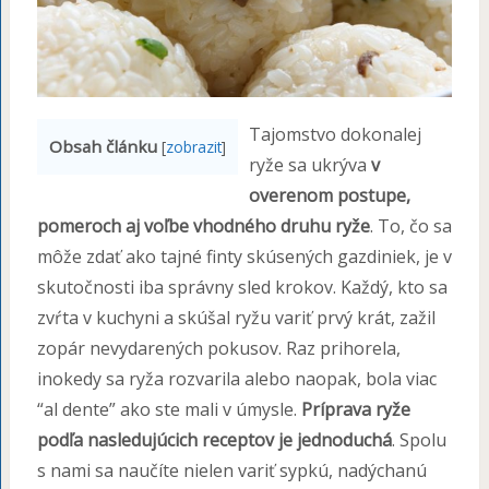
Tajomstvo dokonalej
Obsah článku
[
zobrazit
]
ryže sa ukrýva
v
overenom postupe,
pomeroch aj voľbe vhodného druhu ryže
. To, čo sa
môže zdať ako tajné finty skúsených gazdiniek, je v
skutočnosti iba správny sled krokov. Každý, kto sa
zvŕta v kuchyni a skúšal ryžu variť prvý krát, zažil
zopár nevydarených pokusov. Raz prihorela,
inokedy sa ryža rozvarila alebo naopak, bola viac
“al dente” ako ste mali v úmysle.
Príprava ryže
podľa nasledujúcich receptov je jednoduchá
. Spolu
s nami sa naučíte nielen variť sypkú, nadýchanú