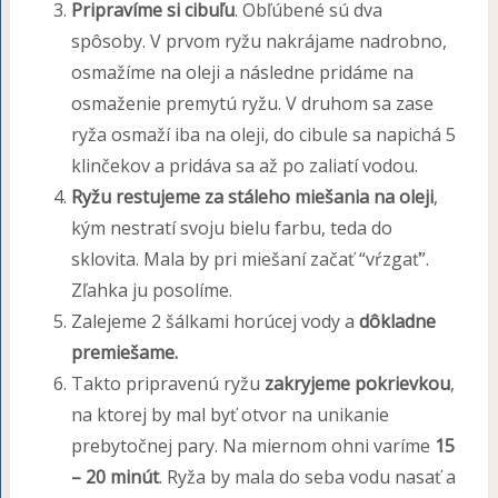
Pripravíme si cibuľu
. Obľúbené sú dva
spôsoby. V prvom ryžu nakrájame nadrobno,
osmažíme na oleji a následne pridáme na
osmaženie premytú ryžu. V druhom sa zase
ryža osmaží iba na oleji, do cibule sa napichá 5
klinčekov a pridáva sa až po zaliatí vodou.
Ryžu restujeme za stáleho miešania na oleji
,
kým nestratí svoju bielu farbu, teda do
sklovita. Mala by pri miešaní začať “vŕzgať”.
Zľahka ju posolíme.
Zalejeme 2 šálkami horúcej vody a
dôkladne
premiešame.
Takto pripravenú ryžu
zakryjeme pokrievkou
,
na ktorej by mal byť otvor na unikanie
prebytočnej pary. Na miernom ohni varíme
15
– 20 minút
. Ryža by mala do seba vodu nasať a