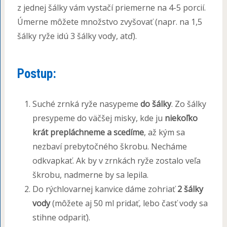
z jednej šálky vám vystačí priemerne na 4-5 porcií.
Úmerne môžete množstvo zvyšovať (napr. na 1,5
šálky ryže idú 3 šálky vody, atď).
Postup:
Suché zrnká ryže nasypeme
do šálky
. Zo šálky
presypeme do väčšej misky, kde ju
niekoľko
krát prepláchneme a scedíme
, až kým sa
nezbaví prebytočného škrobu. Necháme
odkvapkať. Ak by v zrnkách ryže zostalo veľa
škrobu, nadmerne by sa lepila.
Do rýchlovarnej kanvice dáme zohriať
2 šálky
vody
(môžete aj 50 ml pridať, lebo časť vody sa
stihne odpariť).