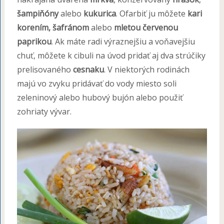
šampiňóny
alebo
kukurica
. Ofarbiť ju môžete
kari
korením, šafránom
alebo
mletou červenou
paprikou
. Ak máte radi výraznejšiu a voňavejšiu
chuť, môžete k cibuli na úvod pridať aj dva strúčiky
prelisovaného
cesnaku
. V niektorých rodinách
majú vo zvyku pridávať do vody miesto soli
zeleninový alebo hubový bujón alebo použiť
zohriaty vývar.