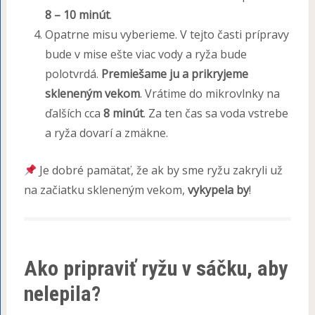
8 – 10 minút
.
Opatrne misu vyberieme. V tejto časti prípravy
bude v mise ešte viac vody a ryža bude
polotvrdá.
Premiešame ju a prikryjeme
skleneným vekom
. Vrátime do mikrovlnky na
ďalších cca
8 minút
. Za ten čas sa voda vstrebe
a ryža dovarí a zmäkne.
Je dobré pamätať, že ak by sme ryžu zakryli už
na začiatku skleneným vekom,
vykypela by
!
Ako pripraviť ryžu v sáčku, aby
nelepila?