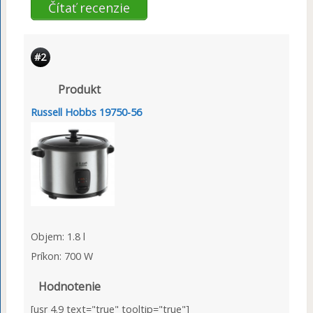
Čítať recenzie
#2
Produkt
Russell Hobbs 19750-56
Objem: 1.8 l
Príkon: 700 W
Hodnotenie
[usr 4.9 text="true" tooltip="true"]