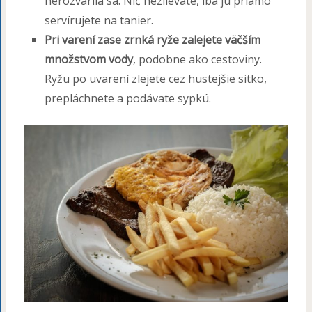
nerozvarila sa. Nič nezlievate, iba ju priamo
servírujete na tanier.
Pri varení zase zrnká ryže zalejete väčším
množstvom vody
, podobne ako cestoviny.
Ryžu po uvarení zlejete cez hustejšie sitko,
prepláchnete a podávate sypkú.