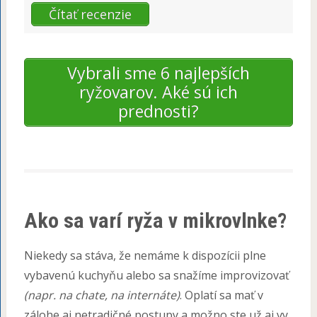
Čítať recenzie
Vybrali sme 6 najlepších
ryžovarov. Aké sú ich
prednosti?
Ako sa varí ryža v mikrovlnke?
Niekedy sa stáva, že nemáme k dispozícii plne
vybavenú kuchyňu alebo sa snažíme improvizovať
(napr. na chate, na internáte)
. Oplatí sa mať v
zálohe aj netradičné postupy a možno ste už aj vy