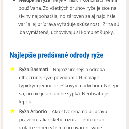
používaná. Zo všetkých druhov ryže je síce na
živiny najbohatšia, no zároveň sa aj najdlhšie
varí a jej príprava vyžaduje skúsenosti. Zrná sú
iba vymlátené, uchovávajú si komplet šupky.
Najlepšie predávané odrody ryže
Ryža Basmati
– Najrozšírenejšia odroda
dlhozrnnej ryže pôvodom z Himaláji s
typickým jemne orieškovým nádychom. Nelepí
sa, no nie je ani úplne sypká. Neobsahuje
lepok.
Ryža Arborio
– Ako stvorená na prípravu
pravého talianskeho rizota. Tento druh
guľatozrnnej ryže má po uvarení svoje