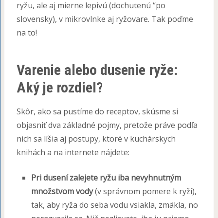
ryžu, ale aj mierne lepivú (dochutenú “po
slovensky), v mikrovlnke aj ryžovare. Tak poďme
na to!
Varenie alebo dusenie ryže:
Aký je rozdiel?
Skôr, ako sa pustíme do receptov, skúsme si
objasniť dva základné pojmy, pretože práve podľa
nich sa líšia aj postupy, ktoré v kuchárskych
knihách a na internete nájdete:
Pri dusení zalejete ryžu iba nevyhnutným
množstvom vody
(v správnom pomere k ryži),
tak, aby ryža do seba vodu vsiakla, zmäkla, no