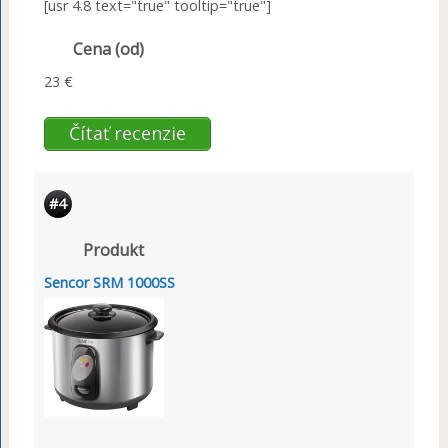
[usr 4.8 text="true" tooltip="true"]
Cena (od)
23 €
Čítať recenzie
#4
Produkt
Sencor SRM 1000SS