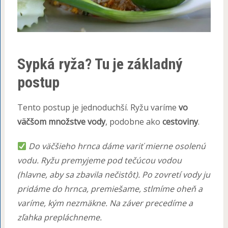
Sypká ryža? Tu je základný
postup
Tento postup je jednoduchší. Ryžu varíme
vo
väčšom množstve vody
, podobne ako
cestoviny
.
Do väčšieho hrnca dáme variť mierne osolenú
vodu. Ryžu premyjeme pod tečúcou vodou
(hlavne, aby sa zbavila nečistôt). Po zovretí vody ju
pridáme do hrnca, premiešame, stlmíme oheň a
varíme, kým nezmäkne. Na záver precedíme a
zľahka prepláchneme.