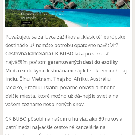
Považujete sa za lovca zážitkov a „klasické“ európske
destinácie už nemáte potrebu opätovne navštíviť?
Cestovná kancelária CK BUBO
láka pozornosť
najväčším počtom
garantovaných ciest do exotiky
.
Medzi exotickými destináciami nájdete okrem iného aj
Indiu, Čínu, Vietnam, Thajsko, Afriku, Austráliu,
Mexiko, Brazíliu, Island, polárne oblasti a mnohé
ďalšie miesta, ktoré možno už dávnejšie svietia na
vašom zozname nesplnených snov.
CK BUBO pôsobí na našom trhu
viac ako 30 rokov
a
patrí medzi najväčšie cestovné kancelárie na