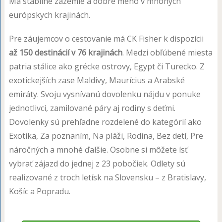
Má stabilné zázemie a dobré meno v mnohých
európskych krajinách.
Pre záujemcov o cestovanie má CK Fisher k dispozícii
až 150 destinácií v 76 krajinách
. Medzi obľúbené miesta
patria stálice ako grécke ostrovy, Egypt či Turecko. Z
exotickejších zase Maldivy, Maurícius a Arabské
emiráty. Svoju vysnívanú dovolenku nájdu v ponuke
jednotlivci, zamilované páry aj rodiny s deťmi.
Dovolenky sú prehľadne rozdelené do kategórií ako
Exotika, Za poznaním, Na pláži, Rodina, Bez detí, Pre
náročných a mnohé ďalšie. Osobne si môžete ísť
vybrať zájazd do jednej z 23 pobočiek. Odlety sú
realizované z troch letísk na Slovensku – z Bratislavy,
Košíc a Popradu.