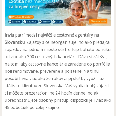
Invia
patrí medzi
najväčšie cestovné agentúry na
Slovensku
. Zájazdy síce neorganizuje, no ako predajca
zájazdov na jednom mieste sústreďuje bohatú ponuku
od viac ako 300 cestovných kancelárií. Dáva si záležať
na tom, aby cestovné kancelárie zaradené do portfólia
boli renomované, preverené a poistené. Na trhu
pôsobí Invia viac ako 20 rokov a jej služby využili už
státisíce klientov zo Slovenska. Váš vyhliadnutý zájazd
si môžete prezerať online 24 hodín denne, no ak
uprednostňujete osobný prístup, dispozícii je i viac ako
45 pobočiek po celej krajine.