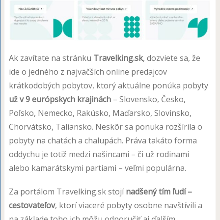
Ak zavítate na stránku
Travelking.sk
, dozviete sa, že
ide o jedného z najväčších online predajcov
krátkodobých pobytov, ktorý aktuálne ponúka pobyty
už v 9 európskych krajinách
– Slovensko, Česko,
Poľsko, Nemecko, Rakúsko, Maďarsko, Slovinsko,
Chorvátsko, Taliansko. Neskôr sa ponuka rozšírila o
pobyty na chatách a chalupách. Práva takáto forma
oddychu je totiž medzi našincami – či už rodinami
alebo kamarátskymi partiami – veľmi populárna.
Za portálom Travelking.sk stojí
nadšený tím ľudí –
cestovateľov
, ktorí viaceré pobyty osobne navštívili a
na základe toho ich môžu odporučiť aj ďalším