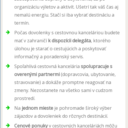
organizáciu výletov a aktivít. Ušetrí tak váš čas aj
nemalú energiu. Stačí si iba vybrať destináciu a
termín.
Počas dovolenky s cestovnou kanceláriou budete
mať v zahraničí
k dispozícii delegáta
, ktorého
úlohou je starať o cestujúcich a poskytovať
informačný a poradenský servis.
Spoľahlivá cestovná kancelária
spolupracuje s
overenými partnermi
(dopravcovia, ubytovanie,
stravovanie) a dokáže promptne reagovať na
zmeny. Nezostanete na všetko sami v cudzom
prostredí.
Na
jednom mieste
je pohromade široký výber
zájazdov a dovoleniek do rôznych destinácií.
Cenové ponuky
v cestovných kanceláriách môžu