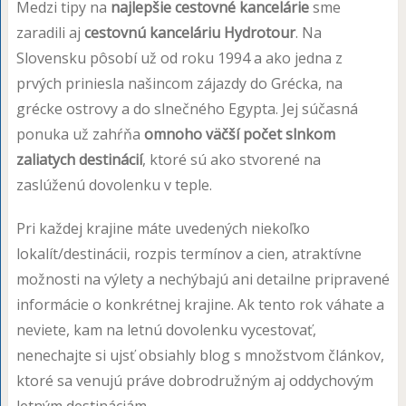
Medzi tipy na
najlepšie cestovné kancelárie
sme
zaradili aj
cestovnú kanceláriu Hydrotour
. Na
Slovensku pôsobí už od roku 1994 a ako jedna z
prvých priniesla našincom zájazdy do Grécka, na
grécke ostrovy a do slnečného Egypta. Jej súčasná
ponuka už zahŕňa
omnoho väčší počet slnkom
zaliatych destinácií
, ktoré sú ako stvorené na
zaslúženú dovolenku v teple.
Pri každej krajine máte uvedených niekoľko
lokalít/destinácii, rozpis termínov a cien, atraktívne
možnosti na výlety a nechýbajú ani detailne pripravené
informácie o konkrétnej krajine. Ak tento rok váhate a
neviete, kam na letnú dovolenku vycestovať,
nenechajte si ujsť obsiahly blog s množstvom článkov,
ktoré sa venujú práve dobrodružným aj oddychovým
letným destináciám.