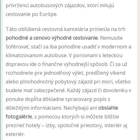
prívrženci autobusových zájazdov, ktorí milujú
cestovanie po Európe.
Táto obľúbená cestovná kancelária priniesla na trh
pohodlné a cenovo výhodné cestovanie
. Nemusíte
šoférovať, stačí sa iba pohodlne usadiť v modernom a
klimatizovanom autobuse. V porovnaní s leteckou
dopravou ide o finančne výhodnejší spôsob. Či sa už
rozhodnete pre jednodňový výlet, predĺžený víkend
alebo plnohodnotný pobytový zájazd pri mori, všetko
budete mať zabezpečené. Každý zájazd či dovolenku v
ponuke dopĺňa dôkladne spracovaný popis s
dôležitými informáciami. Nechýbajú ani
obsiahle
fotogalérie
, s pomocou ktorých si môžete bližšie
prezrieť hotely – izby, spoločné priestory, interiér aj
exteriér.