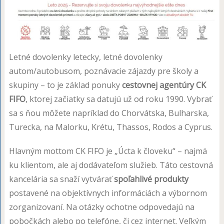
Letné dovolenky letecky, letné dovolenky
autom/autobusom, poznávacie zájazdy pre školy a
skupiny – to je základ ponuky
cestovnej agentúry CK
FIFO
, ktorej začiatky sa datujú už od roku 1990. Vybrať
sa s ňou môžete napríklad do Chorvátska, Bulharska,
Turecka, na Malorku, Krétu, Thassos, Rodos a Cyprus.
Hlavným mottom CK FIFO je „Úcta k človeku“ – najmä
ku klientom, ale aj dodávateľom služieb. Táto cestovná
kancelária sa snaží vytvárať
spoľahlivé produkty
postavené na objektívnych informáciách a výbornom
zorganizovaní. Na otázky ochotne odpovedajú na
pobočkách alebo po telefóne, či cez internet. Veľkým