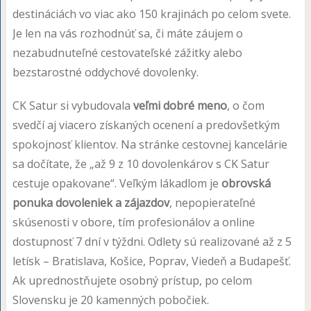
destináciách vo viac ako 150 krajinách po celom svete.
Je len na vás rozhodnúť sa, či máte záujem o
nezabudnuteľné cestovateľské zážitky alebo
bezstarostné oddychové dovolenky.
CK Satur si vybudovala
veľmi dobré meno
, o čom
svedčí aj viacero získaných ocenení a predovšetkým
spokojnosť klientov. Na stránke cestovnej kancelárie
sa dočítate, že „až 9 z 10 dovolenkárov s CK Satur
cestuje opakovane“. Veľkým lákadlom je
obrovská
ponuka dovoleniek a zájazdov
, nepopierateľné
skúsenosti v obore, tím profesionálov a online
dostupnosť 7 dní v týždni. Odlety sú realizované až z 5
letísk – Bratislava, Košice, Poprav, Viedeň a Budapešť.
Ak uprednostňujete osobný prístup, po celom
Slovensku je 20 kamenných pobočiek.