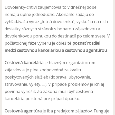
Dovolenky-chtiví záujemcovia to v dnešnej dobe
nemajú úplne jednoduché. Akonáhle zadajú do
vyhľadávača výraz „letná dovolenka“, vyskočia na nich
desiatky rôznych stránok s bohatou zájazdovou a
dovolenkovou ponukou do destinácií po celom svete. V
počiatočnej fáze výberu je dôležité
poznať rozdiel
medzi cestovnou kanceláriou a cestovnou agentúrou
.
Cestovná kancelária
je hlavným organizátorom
zájazdov a je plne zodpovedná za kvalitu
poskytovaných služieb (doprava, ubytovanie,
stravovanie, výlety, …). V prípade problémov je ich aj
povinná vyriešiť. Zo zákona musí byť cestovná
kancelária poistená pre prípad úpadku.
Cestovná agentúra
je iba predajcom zájazdov. Funguje