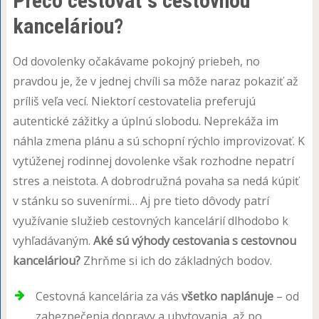
Prečo cestovať s cestovnou
kanceláriou?
Od dovolenky očakávame pokojný priebeh, no
pravdou je, že v jednej chvíli sa môže naraz pokaziť až
príliš veľa vecí. Niektorí cestovatelia preferujú
autentické zážitky a úplnú slobodu. Neprekáža im
náhla zmena plánu a sú schopní rýchlo improvizovať. K
vytúženej rodinnej dovolenke však rozhodne nepatrí
stres a neistota. A dobrodružná povaha sa nedá kúpiť
v stánku so suvenírmi… Aj pre tieto dôvody patrí
využívanie služieb cestovných kancelárií dlhodobo k
vyhľadávaným.
Aké sú výhody cestovania s cestovnou
kanceláriou?
Zhrňme si ich do základných bodov.
Cestovná kancelária za vás
všetko naplánuje
– od
zabezpečenia dopravy a ubytovania, až po