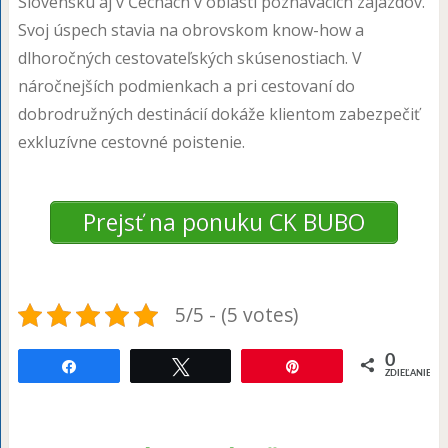
Slovensku aj v Čechách v oblasti poznávacích zájazdov.
Svoj úspech stavia na obrovskom know-how a
dlhoročných cestovateľských skúsenostiach. V
náročnejších podmienkach a pri cestovaní do
dobrodružných destinácií dokáže klientom zabezpečiť
exkluzívne cestovné poistenie.
Prejsť na ponuku CK BUBO
5/5 - (5 votes)
0
Share
Tweet
Pin
ZDIEĽANIE