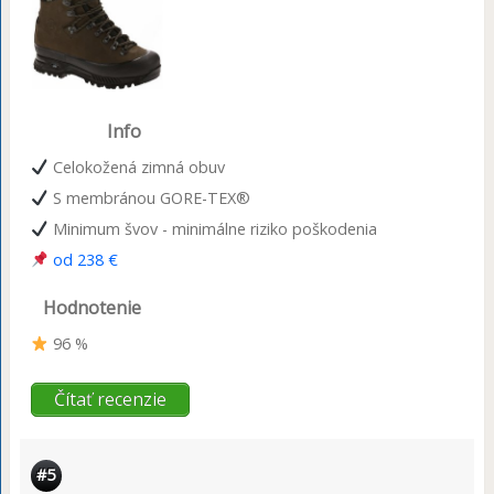
Info
Celokožená zimná obuv
S membránou GORE-TEX®
Minimum švov - minimálne riziko poškodenia
od 238 €
Hodnotenie
96 %
Čítať recenzie
#5