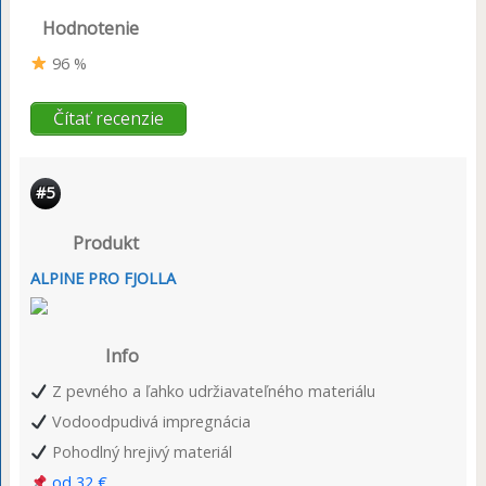
Hodnotenie
96 %
Čítať recenzie
#5
Produkt
ALPINE PRO FJOLLA
Info
Z pevného a ľahko udržiavateľného materiálu
Vodoodpudivá impregnácia
Pohodlný hrejivý materiál
od 32 €