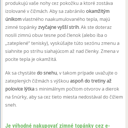
produkujú vaše nohy cez pokožku a ktoré zostáva
izolované v čižmách. Aby sa zabránilo
okamžitým
únikom
vlastného naakumulovaného tepla, majú
zimné topánky
zvyčajne vyšší strih
. Ak ste doteraz
nosili zimnú obuv tesne pod členok (alebo iba o
„zateplené“ tenisky), vyskúšajte túto sezónu zmenu a
siahnite po strihu siahajúcom až nad členky. Zmena v
pocite tepla je okamžitá.
Ak sa chystáte
do snehu
, v takom prípade uvažujte o
zateplených čižmách s výškou
aspoň do tretiny až
polovice lýtka
s minimálnym počtom otvorov a dierok
na šnúrky, aby sa cez tieto miesta nedostával do čižiem
sneh.
Je výhodné nakupovať zimné topánky cez e-