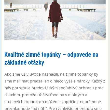
Kvalitné zimné topánky – odpovede na
základné otázky
Ako sme už v úvode naznačili, na zimné topánky by
sme mali mať predsa len o niečo vyššie nároky. Každý z
nás potrebuje predovšetkým spoľahlivú ochranu pred
chladom, pretože už štvrťhodina v mokrých a
studených topánkach môžeme zapríčiniť nepríjemné
prechladnutie “od nôh”. Pre rýchlejšiu orientáciu sme