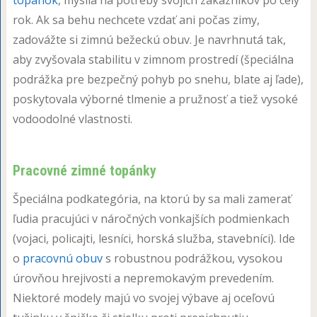
topánok
, myslia na potreby svojich zákazníkov po celý
rok. Ak sa behu nechcete vzdať ani počas zimy,
zadovážte si zimnú bežeckú obuv. Je navrhnutá tak,
aby zvyšovala stabilitu v zimnom prostredí (špeciálna
podrážka pre bezpečný pohyb po snehu, blate aj ľade),
poskytovala výborné tlmenie a pružnosť a tiež vysoké
vodoodolné vlastnosti.
Pracovné zimné topánky
Špeciálna podkategória, na ktorú by sa mali zamerať
ľudia pracujúci v náročných vonkajších podmienkach
(vojaci, policajti, lesníci, horská služba, stavebníci). Ide
o
pracovnú obuv
s robustnou podrážkou, vysokou
úrovňou hrejivosti a nepremokavým prevedením.
Niektoré modely majú vo svojej výbave aj oceľovú