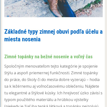
Základné typy zimnej obuvi podľa účelu a
miesta nosenia
Zimné topánky na bežné nosenie a voľný čas
Spoločným menovateľom tejto kategórie je spojenie
štýlu a aspoň priemernej funkčnosti. Zimné topánky
do práce, do školy či do mesta dobre vyzerajú – hodia
sa k ležérnemu aj voľnočasovému oblečeniu. Nájdete
tu elegantné a štýlové kúsky. Ich hrejivosť úzko závisí s
typom použitého materiálu a hrúbkou výstelky
(niekedy je žiaľ iba tenká látková a topánky neizolujú