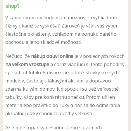
shop?
V kamennom obchode máte možnosť si vyhliadnuté
čižmy okamžite vyskúšať. Zároveň je však váš výber
čiastočne oklieštený, vzhľadom na ponuku daného
obchodu a jeho skladové možnosti.
Nečudo, že
nákup obuvi online
je v posledných rokoch
na veľkom vzostupe
a čoraz viac ľudí si tento pohodlný
spôsob obľúbilo. K dispozícii sú totiž stovky rôznych
modelov, často aj s lákavými akciami a dopravou
zdarma ku vám domov. K dispozícii sú tiež veľkostné
tabuľky, vždy pre konkrétnu značku. Potom už len
meter alebo pravítko do ruky a hor sa do odmerania
aktuálnej dĺžky chodidla a voľby veľkosti.
Ak zimné topánky nesadnú alebo sa vám ich