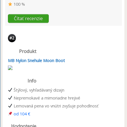
100 %
Čítať recenzie
#2
Produkt
MB Nylon Snehule Moon Boot
Info
Štýlový, vyhľadávaný dizajn
Nepremokavé a mimoriadne hrejivé
Lemovaná pena vo vnútri zvyšuje pohodlnosť
od 104 €
Hodnotenie