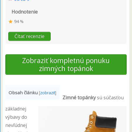
Hodnotenie
94 %
Čítať recenzie
Zobraziť kompletnú ponuku
zimných topánok
Obsah článku
[
zobrazit
]
Zimné topánky
sú súčasťou
základnej
výbavy do
nevľúdnej