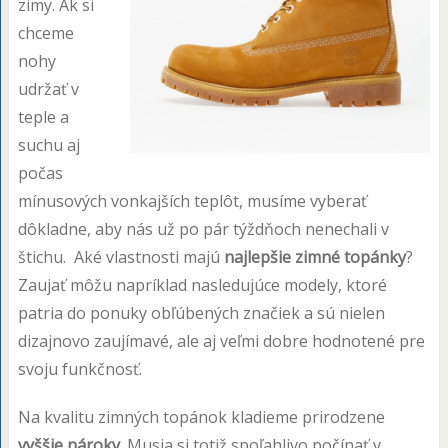
zimy. Ak si
chceme
nohy
udržať v
teple a
suchu aj
počas
mínusových vonkajších teplôt, musíme vyberať
dôkladne, aby nás už po pár týždňoch nenechali v
štichu. Aké vlastnosti majú
najlepšie zimné topánky
?
Zaujať môžu napríklad nasledujúce modely, ktoré
patria do ponuky obľúbených značiek a sú nielen
dizajnovo zaujímavé, ale aj veľmi dobre hodnotené pre
svoju funkčnosť.
Na kvalitu zimných topánok kladieme prirodzene
vyššie nároky
. Musia si totiž spoľahlivo počínať v