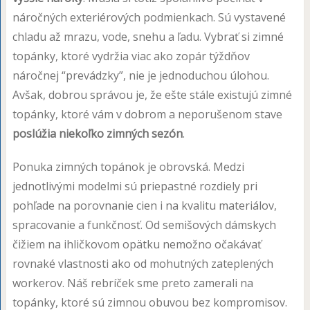
náročných exteriérových podmienkach. Sú vystavené
chladu až mrazu, vode, snehu a ľadu. Vybrať si zimné
topánky, ktoré vydržia viac ako zopár týždňov
náročnej “prevádzky”, nie je jednoduchou úlohou.
Avšak, dobrou správou je, že ešte stále existujú zimné
topánky, ktoré vám v dobrom a neporušenom stave
poslúžia niekoľko zimných sezón
.
Ponuka zimných topánok je obrovská. Medzi
jednotlivými modelmi sú priepastné rozdiely pri
pohľade na porovnanie cien i na kvalitu materiálov,
spracovanie a funkčnosť. Od semišových dámskych
čižiem na ihličkovom opätku nemožno očakávať
rovnaké vlastnosti ako od mohutných zateplených
workerov. Náš rebríček sme preto zamerali na
topánky, ktoré sú zimnou obuvou bez kompromisov.