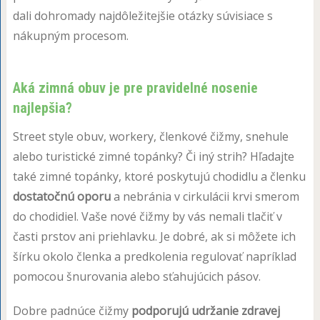
dali dohromady najdôležitejšie otázky súvisiace s
nákupným procesom.
Aká zimná obuv je pre pravidelné nosenie
najlepšia?
Street style obuv, workery, členkové čižmy, snehule
alebo turistické zimné topánky? Či iný strih? Hľadajte
také zimné topánky, ktoré poskytujú chodidlu a členku
dostatočnú oporu
a nebránia v cirkulácii krvi smerom
do chodidiel. Vaše nové čižmy by vás nemali tlačiť v
časti prstov ani priehlavku. Je dobré, ak si môžete ich
šírku okolo členka a predkolenia regulovať napríklad
pomocou šnurovania alebo sťahujúcich pásov.
Dobre padnúce čižmy
podporujú udržanie zdravej