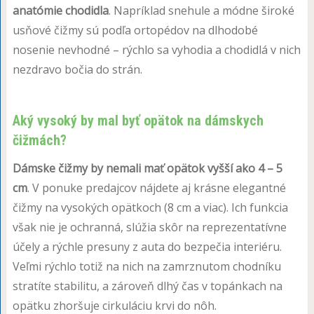
anatómie chodidla
. Napríklad snehule a módne široké
usňové čižmy sú podľa ortopédov na dlhodobé
nosenie nevhodné – rýchlo sa vyhodia a chodidlá v nich
nezdravo bočia do strán.
Aký vysoký by mal byť opätok na dámskych
čižmách?
Dámske čižmy by nemali mať opätok vyšší ako 4 – 5
cm
. V ponuke predajcov nájdete aj krásne elegantné
čižmy na vysokých opätkoch (8 cm a viac). Ich funkcia
však nie je ochranná, slúžia skôr na reprezentatívne
účely a rýchle presuny z auta do bezpečia interiéru.
Veľmi rýchlo totiž na nich na zamrznutom chodníku
stratíte stabilitu, a zároveň dlhý čas v topánkach na
opätku zhoršuje cirkuláciu krvi do nôh.