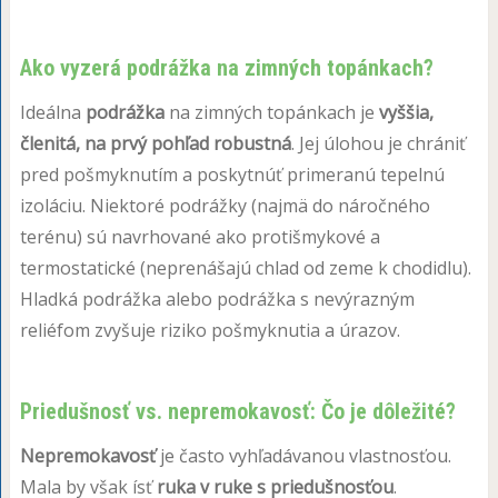
Ako vyzerá podrážka na zimných topánkach?
Ideálna
podrážka
na zimných topánkach je
vyššia,
členitá, na prvý pohľad robustná
. Jej úlohou je chrániť
pred pošmyknutím a poskytnúť primeranú tepelnú
izoláciu. Niektoré podrážky (najmä do náročného
terénu) sú navrhované ako protišmykové a
termostatické (neprenášajú chlad od zeme k chodidlu).
Hladká podrážka alebo podrážka s nevýrazným
reliéfom zvyšuje riziko pošmyknutia a úrazov.
Priedušnosť vs. nepremokavosť: Čo je dôležité?
Nepremokavosť
je často vyhľadávanou vlastnosťou.
Mala by však ísť
ruka v ruke s priedušnosťou
.