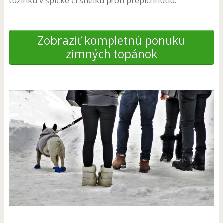
tužinku v špičke či stielku proti prepichnutiu.
Zobraziť kompletnú ponuku
zimných topánok