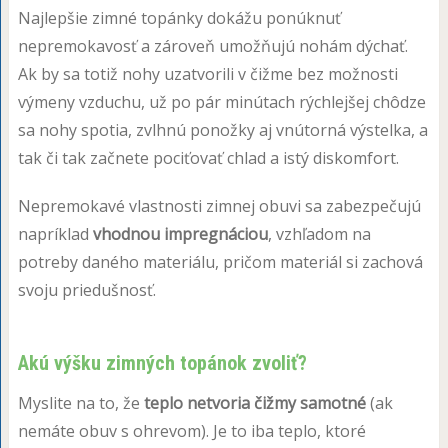
Najlepšie zimné topánky dokážu ponúknuť
nepremokavosť a zároveň umožňujú nohám dýchať.
Ak by sa totiž nohy uzatvorili v čižme bez možnosti
výmeny vzduchu, už po pár minútach rýchlejšej chôdze
sa nohy spotia, zvlhnú ponožky aj vnútorná výstelka, a
tak či tak začnete pociťovať chlad a istý diskomfort.
Nepremokavé vlastnosti zimnej obuvi sa zabezpečujú
napríklad
vhodnou impregnáciou
, vzhľadom na
potreby daného materiálu, pričom materiál si zachová
svoju priedušnosť.
Akú výšku zimných topánok zvoliť?
Myslite na to, že
teplo netvoria čižmy samotné
(ak
nemáte obuv s ohrevom). Je to iba teplo, ktoré