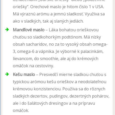
oriešky“. Orechové maslo je hitom číslo 1 v USA.
Má výraznú arómu a jemnú sladkosť. Využíva sa
ako v sladkých, tak aj slaných jedlách.
Mandľové maslo
– Láka bohatou orieškovou
chuťou so sladkohorkým podtónom. Má nízky
obsah sacharidov, no za to vysoký obsah omega-
3, omega-6 a vápnika. Je výborné k palacinkám,
lievancom, do smoothie, ale aj do krémových
omáčok na cestoviny.
Kešu maslo
– Presvedčí mierne sladkou chuťou s
typickou arómou kešu orieškov a neodolateľnou
krémovou konzistenciou. Používa sa do rôznych
sladkých dezertov, pudingov, dezertných pohárov,
ale i do šalátových dresingov a na prípravu
omáčok.