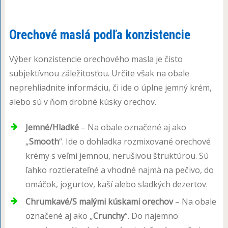
Orechové maslá podľa konzistencie
Výber konzistencie orechového masla je čisto
subjektívnou záležitosťou. Určite však na obale
neprehliadnite informáciu, či ide o úplne jemný krém,
alebo sú v ňom drobné kúsky orechov.
Jemné/Hladké
– Na obale označené aj ako
„
Smooth
“. Ide o dohladka rozmixované orechové
krémy s veľmi jemnou, nerušivou štruktúrou. Sú
ľahko roztierateľné a vhodné najmä na pečivo, do
omáčok, jogurtov, kaší alebo sladkých dezertov.
Chrumkavé/S malými kúskami orechov
– Na obale
označené aj ako „
Crunchy
“. Do najemno