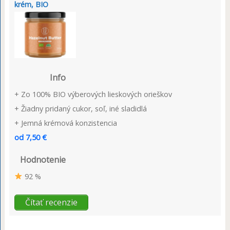
krém, BIO
Info
+ Zo 100% BIO výberových lieskových orieškov
+ Žiadny pridaný cukor, soľ, iné sladidlá
+ Jemná krémová konzistencia
od 7,50 €
Hodnotenie
92 %
Čítať recenzie