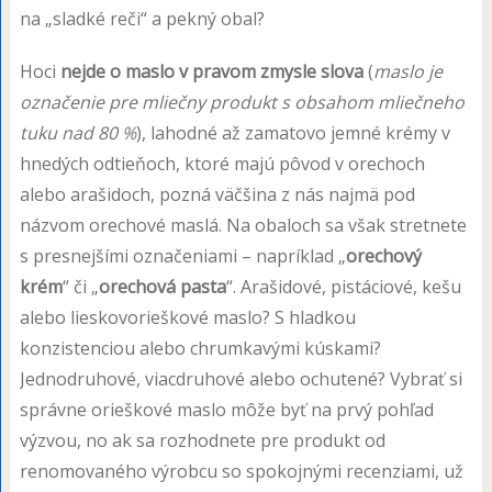
na „sladké reči“ a pekný obal?
Hoci
nejde o maslo v pravom zmysle slova
(
maslo je
označenie pre mliečny produkt s obsahom mliečneho
tuku nad 80 %
), lahodné až zamatovo jemné krémy v
hnedých odtieňoch, ktoré majú pôvod v orechoch
alebo arašidoch, pozná väčšina z nás najmä pod
názvom orechové maslá. Na obaloch sa však stretnete
s presnejšími označeniami – napríklad „
orechový
krém
“ či „
orechová pasta
“. Arašidové, pistáciové, kešu
alebo lieskovorieškové maslo? S hladkou
konzistenciou alebo chrumkavými kúskami?
Jednodruhové, viacdruhové alebo ochutené? Vybrať si
správne orieškové maslo môže byť na prvý pohľad
výzvou, no ak sa rozhodnete pre produkt od
renomovaného výrobcu so spokojnými recenziami, už