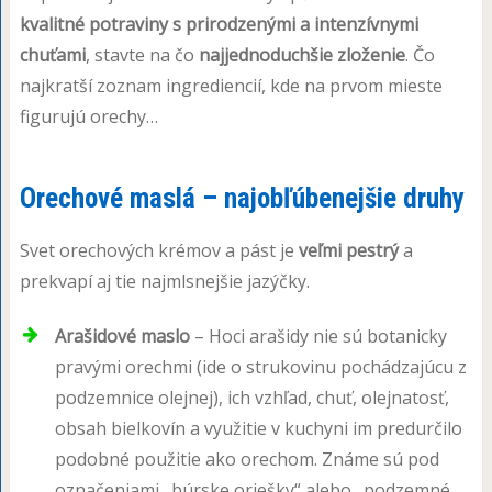
kvalitné potraviny s prirodzenými a intenzívnymi
chuťami
, stavte na čo
najjednoduchšie zloženie
. Čo
najkratší zoznam ingrediencií, kde na prvom mieste
figurujú orechy…
Orechové maslá – najobľúbenejšie druhy
Svet orechových krémov a pást je
veľmi pestrý
a
prekvapí aj tie najmlsnejšie jazýčky.
Arašidové maslo
– Hoci arašidy nie sú botanicky
pravými orechmi (ide o strukovinu pochádzajúcu z
podzemnice olejnej), ich vzhľad, chuť, olejnatosť,
obsah bielkovín a využitie v kuchyni im predurčilo
podobné použitie ako orechom. Známe sú pod
označeniami „búrske oriešky“ alebo „podzemné