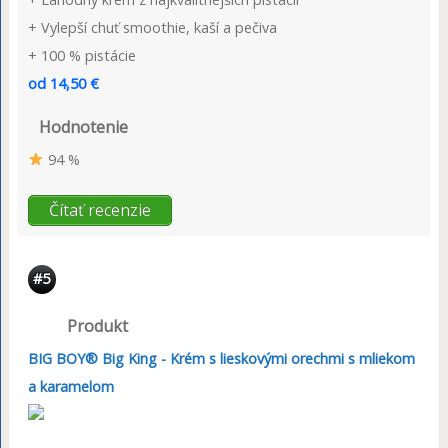
+ Vylepší chuť smoothie, kaší a pečiva
+ 100 % pistácie
od 14,50 €
Hodnotenie
94 %
Čítať recenzie
#5
Produkt
BIG BOY® Big King - Krém s lieskovými orechmi s mliekom
a karamelom