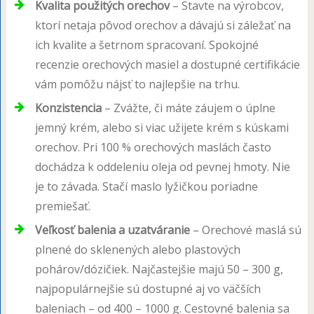
Kvalita použitých orechov
– Stavte na výrobcov,
ktorí netaja pôvod orechov a dávajú si záležať na
ich kvalite a šetrnom spracovaní. Spokojné
recenzie orechových masiel a dostupné certifikácie
vám pomôžu nájsť to najlepšie na trhu.
Konzistencia
– Zvážte, či máte záujem o úplne
jemný krém, alebo si viac užijete krém s kúskami
orechov. Pri 100 % orechových maslách často
dochádza k oddeleniu oleja od pevnej hmoty. Nie
je to závada. Stačí maslo lyžičkou poriadne
premiešať.
Veľkosť balenia a uzatváranie
– Orechové maslá sú
plnené do sklenených alebo plastových
pohárov/dózičiek. Najčastejšie majú 50 – 300 g,
najpopulárnejšie sú dostupné aj vo väčších
baleniach – od 400 – 1000 g. Cestovné balenia sa