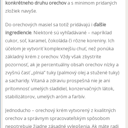
konkrétneho druhu orechov
a s minimom pridaných
zložiek navyše.
Do orechových masiel sa totiž pridávajú i
ďalšie
ingrediencie
. Niektoré sú vyhľadávané – napríklad
cukor, soľ, karamel, čokoláda či rôzne koreniny. Ich
účelom je vytvoriť komplexnejšiu chuť, než ponúka
základný krém z orechov. Vždy však zbystrite
pozornosť, ak je percentuálny obsah orechov nízky a
zvyšnú časť „plnia“ tuky (palmový olej a stužené tuky)
a sacharidy. Vítaná a zdraviu prospešná nie je ani
prítomnosť umelých sladidiel, konzervačných látok,
stabilizátorov, umelých aróm a farbív.
Jednoducho – orechový krém vytvorený z kvalitných
orechov a správnym spracovateľským spôsobom
nepotrebuje žiadne zásadné vylepšenia. Ak máte radi