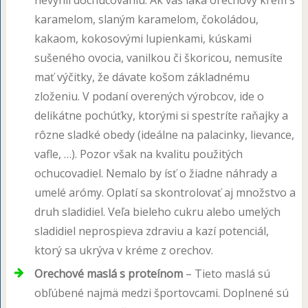
nevyhli dochucovaniu. Ak vás láka orechový krém s
karamelom, slaným karamelom, čokoládou,
kakaom, kokosovými lupienkami, kúskami
sušeného ovocia, vanilkou či škoricou, nemusíte
mať výčitky, že dávate košom základnému
zloženiu. V podaní overených výrobcov, ide o
delikátne pochúťky, ktorými si spestríte raňajky a
rôzne sladké obedy (ideálne na palacinky, lievance,
vafle, …). Pozor však na kvalitu použitých
ochucovadiel. Nemalo by ísť o žiadne náhrady a
umelé arómy. Oplatí sa skontrolovať aj množstvo a
druh sladidiel. Veľa bieleho cukru alebo umelých
sladidiel neprospieva zdraviu a kazí potenciál,
ktorý sa ukrýva v kréme z orechov.
Orechové maslá s proteínom
– Tieto maslá sú
obľúbené najmä medzi športovcami. Doplnené sú