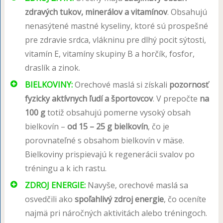
zdravých tukov, minerálov a vitamínov
. Obsahujú
nenasýtené mastné kyseliny, ktoré sú prospešné
pre zdravie srdca, vlákninu pre dlhý pocit sýtosti,
vitamín E, vitamíny skupiny B a horčík, fosfor,
draslík a zinok.
BIELKOVINY:
Orechové maslá si získali
pozornosť
fyzicky aktívnych ľudí a športovcov
. V prepočte
na
100 g
totiž obsahujú pomerne vysoký obsah
bielkovín –
od 15 – 25 g bielkovín
, čo je
porovnateľné s obsahom bielkovín v mäse.
Bielkoviny prispievajú k regenerácii svalov po
tréningu a k ich rastu.
ZDROJ ENERGIE:
Navyše, orechové maslá sa
osvedčili ako
spoľahlivý zdroj energie
, čo oceníte
najmä pri náročných aktivitách alebo tréningoch.