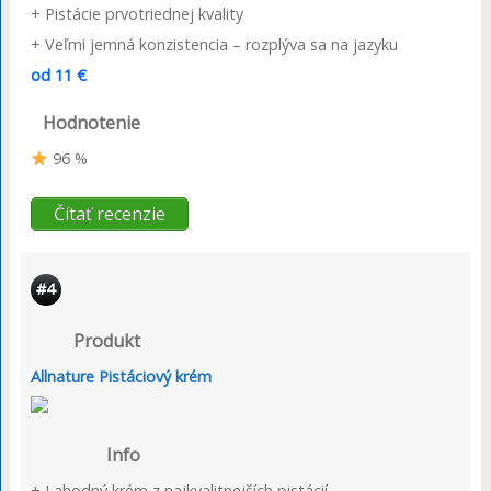
+ Pistácie prvotriednej kvality
+ Veľmi jemná konzistencia – rozplýva sa na jazyku
od 11 €
Hodnotenie
96 %
Čítať recenzie
#4
Produkt
Allnature Pistáciový krém
Info
+ Lahodný krém z najkvalitnejších pistácií