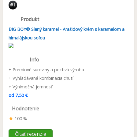
#1
Produkt
BIG BOY® Slaný karamel - Arašidový krém s karamelom a
himalájskou soľou
Info
+ Prémiové suroviny a poctivá výroba
+ Vyhľadávaná kombinácia chutí
+ Výnimočná jemnosť
od 7,50 €
Hodnotenie
100 %
Čítať recenzie