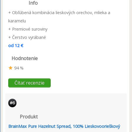
Info
+ Obľúbená kombinácia lieskových orechov, mlieka a
karamelu
+ Premiové suroviny
+ Čerstvo vyrábané
od 12 €
Hodnotenie
94 %
Čítať recenzie
#6
Produkt
BrainMax Pure Hazelnut Spread, 100% Lieskovoorieškový