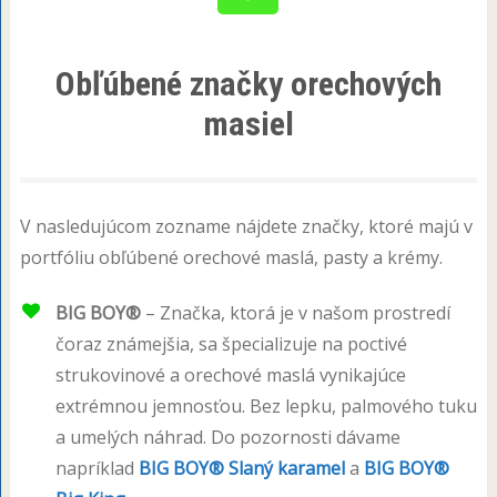
Obľúbené značky orechových
masiel
V nasledujúcom zozname nájdete značky, ktoré majú v
portfóliu obľúbené orechové maslá, pasty a krémy.
BIG BOY®
– Značka, ktorá je v našom prostredí
čoraz známejšia, sa špecializuje na poctivé
strukovinové a orechové maslá vynikajúce
extrémnou jemnosťou. Bez lepku, palmového tuku
a umelých náhrad. Do pozornosti dávame
napríklad
BIG BOY® Slaný karamel
a
BIG BOY®