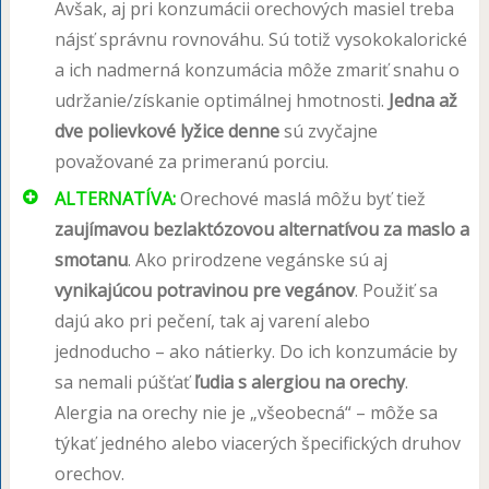
Avšak, aj pri konzumácii orechových masiel treba
nájsť správnu rovnováhu. Sú totiž vysokokalorické
a ich nadmerná konzumácia môže zmariť snahu o
udržanie/získanie optimálnej hmotnosti.
Jedna až
dve polievkové lyžice denne
sú zvyčajne
považované za primeranú porciu.
ALTERNATÍVA:
Orechové maslá môžu byť tiež
zaujímavou bezlaktózovou alternatívou za maslo a
smotanu
. Ako prirodzene vegánske sú aj
vynikajúcou potravinou pre vegánov
. Použiť sa
dajú ako pri pečení, tak aj varení alebo
jednoducho – ako nátierky. Do ich konzumácie by
sa nemali púšťať
ľudia s alergiou na orechy
.
Alergia na orechy nie je „všeobecná“ – môže sa
týkať jedného alebo viacerých špecifických druhov
orechov.