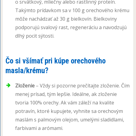
o srvátkový, mliečny alebo rastlinný proteín.
Takýmto prídavkom sa v 100 g orechového krému
môže nachádzať až 30 g bielkovín. Bielkoviny
podporujú svalový rast, regeneráciu a navodzujú
dlhý pocit sýtosti.
Čo si všímať pri kúpe orechového
masla/krému?
Zloženie
– Vždy si pozorne prečítajte zloženie. Čím
menej prísad, tým lepšie. Ideálne, ak zloženie
tvoria 100% orechy. Ak vám záleží na kvalite
potravín, ktoré kupujete, vyhnite sa orechovým
maslám s palmovým olejom, umelými sladidlami,
farbivami a arómami.