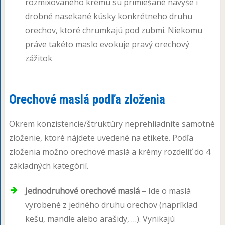
rozmixovaného krému sú primiešané navyše i
drobné nasekané kúsky konkrétneho druhu
orechov, ktoré chrumkajú pod zubmi. Niekomu
práve takéto maslo evokuje pravý orechový
zážitok
Orechové maslá podľa zloženia
Okrem konzistencie/štruktúry neprehliadnite samotné
zloženie, ktoré nájdete uvedené na etikete. Podľa
zloženia možno orechové maslá a krémy rozdeliť do 4
základných kategórií.
Jednodruhové orechové maslá
– Ide o maslá
vyrobené z jedného druhu orechov (napríklad
kešu, mandle alebo arašidy, …). Vynikajú