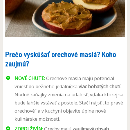
Prečo vyskúšať orechové maslá? Koho
zaujmú?
NOVÉ CHUTE:
Orechové maslá majú potenciál
vniesť do bežného jedálnička
viac bohatých chutí
.
Nudné raňajky zmenia na udalosť, vďaka ktorej sa
bude ľahšie vstávať z postele. Stačí nájsť „to pravé
orechové“ a v kuchyni objavíte úplne nové
kulinárske možnosti.
ZDROJ ŽIVÍN:
Orechy majú
zaujímavý obsah