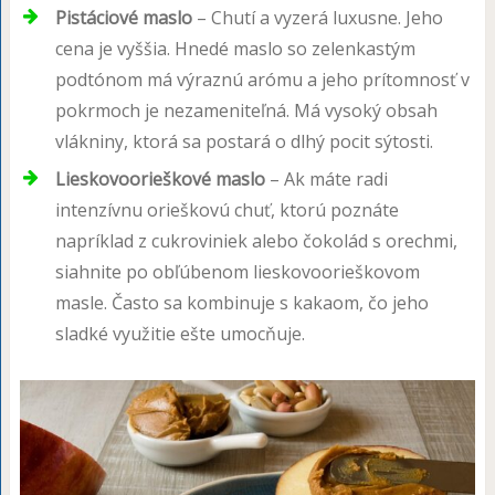
Pistáciové maslo
– Chutí a vyzerá luxusne. Jeho
cena je vyššia. Hnedé maslo so zelenkastým
podtónom má výraznú arómu a jeho prítomnosť v
pokrmoch je nezameniteľná. Má vysoký obsah
vlákniny, ktorá sa postará o dlhý pocit sýtosti.
Lieskovoorieškové maslo
– Ak máte radi
intenzívnu orieškovú chuť, ktorú poznáte
napríklad z cukroviniek alebo čokolád s orechmi,
siahnite po obľúbenom lieskovoorieškovom
masle. Často sa kombinuje s kakaom, čo jeho
sladké využitie ešte umocňuje.