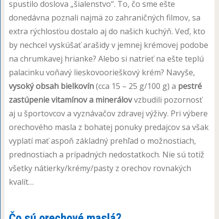
spustilo doslova „šialenstvo“. To, čo sme ešte
donedávna poznali najmä zo zahraničných filmov, sa
extra rýchlosťou dostalo aj do našich kuchýň. Veď, kto
by nechcel vyskúšať arašidy v jemnej krémovej podobe
na chrumkavej hrianke? Alebo si natrieť na ešte teplú
palacinku voňavý lieskovoorieškový krém? Navyše,
vysoký obsah bielkovín
(cca 15 – 25 g/100 g) a
pestré
zastúpenie vitamínov a minerálov
vzbudili pozornosť
aj u športovcov a vyznávačov zdravej výživy. Pri výbere
orechového masla z bohatej ponuky predajcov sa však
vyplatí mať aspoň základný prehľad o možnostiach,
prednostiach a prípadných nedostatkoch. Nie sú totiž
všetky nátierky/krémy/pasty z orechov rovnakých
kvalít…
Čo sú orechové maslá?