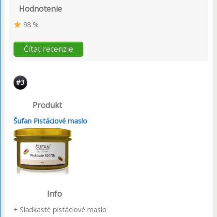
Hodnotenie
98 %
Čítať recenzie
#3
Produkt
Šufan Pistáciové maslo
Info
+ Sladkasté pistáciové maslo