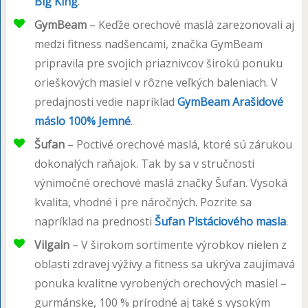
Big King
.
GymBeam
– Keďže orechové maslá zarezonovali aj
medzi fitness nadšencami, značka GymBeam
pripravila pre svojich priaznivcov širokú ponuku
orieškových masiel v rôzne veľkých baleniach. V
predajnosti vedie napríklad
GymBeam Arašidové
máslo 100% Jemné
.
Šufan
– Poctivé orechové maslá, ktoré sú zárukou
dokonalých raňajok. Tak by sa v stručnosti
výnimočné orechové maslá značky Šufan. Vysoká
kvalita, vhodné i pre náročných. Pozrite sa
napríklad na prednosti
Šufan Pistáciového masla
.
Vilgain
– V širokom sortimente výrobkov nielen z
oblasti zdravej výživy a fitness sa ukrýva zaujímavá
ponuka kvalitne vyrobených orechových masiel –
gurmánske, 100 % prírodné aj také s vysokým