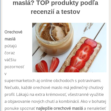
maslá? TOP produkty podľa
recenzií a testov
Orechové
maslá
pútajú
čoraz
väčšiu
pozornosť
v
supermarketoch aj online obchodoch s potravinami.
Nečudo, každé orechové maslo má jedinečný chuťový
profil. Lákajú na extra krémovosť, všestranné využitie
a objavovanie nových chutí a kombinácií. Ako v bohatej
ponuke spoznať
najlepšie orechové maslá
a nenaletieť