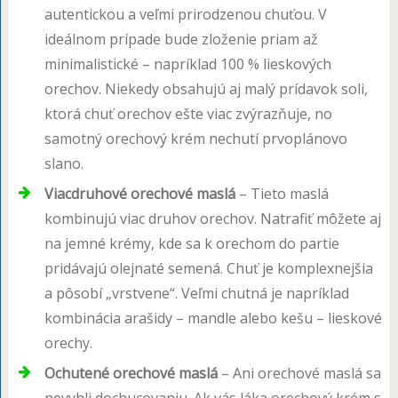
autentickou a veľmi prirodzenou chuťou. V
ideálnom prípade bude zloženie priam až
minimalistické – napríklad 100 % lieskových
orechov. Niekedy obsahujú aj malý prídavok soli,
ktorá chuť orechov ešte viac zvýrazňuje, no
samotný orechový krém nechutí prvoplánovo
slano.
Viacdruhové orechové maslá
– Tieto maslá
kombinujú viac druhov orechov. Natrafiť môžete aj
na jemné krémy, kde sa k orechom do partie
pridávajú olejnaté semená. Chuť je komplexnejšia
a pôsobí „vrstvene“. Veľmi chutná je napríklad
kombinácia arašidy – mandle alebo kešu – lieskové
orechy.
Ochutené orechové maslá
– Ani orechové maslá sa