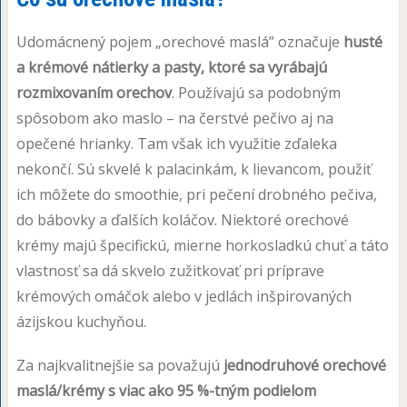
Udomácnený pojem „orechové maslá” označuje
husté
a krémové nátierky a pasty, ktoré sa vyrábajú
rozmixovaním orechov
. Používajú sa podobným
spôsobom ako maslo – na čerstvé pečivo aj na
opečené hrianky. Tam však ich využitie zďaleka
nekončí. Sú skvelé k palacinkám, k lievancom, použiť
ich môžete do smoothie, pri pečení drobného pečiva,
do bábovky a ďalších koláčov. Niektoré orechové
krémy majú špecifickú, mierne horkosladkú chuť a táto
vlastnosť sa dá skvelo zužitkovať pri príprave
krémových omáčok alebo v jedlách inšpirovaných
ázijskou kuchyňou.
Za najkvalitnejšie sa považujú
jednodruhové orechové
maslá/krémy s viac ako 95 %-tným podielom