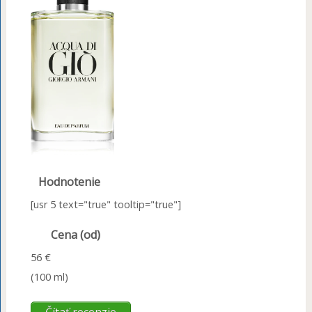
Hodnotenie
[usr 5 text="true" tooltip="true"]
Cena (od)
56 €
(100 ml)
Čítať recenzie