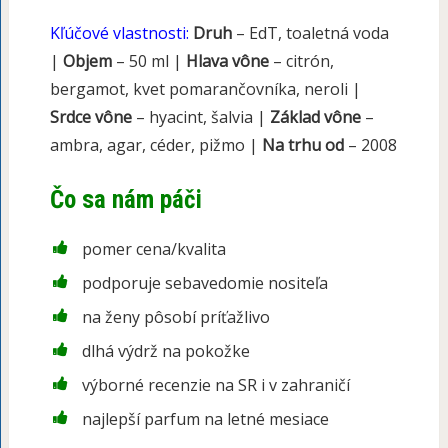
Kľúčové vlastnosti:
Druh
– EdT, toaletná voda
|
Objem
– 50 ml |
Hlava vône
– citrón,
bergamot, kvet pomarančovníka, neroli |
Srdce vône
– hyacint, šalvia |
Základ vône
–
ambra, agar, céder, pižmo |
Na trhu od
– 2008
Čo sa nám páči
pomer cena/kvalita
podporuje sebavedomie nositeľa
na ženy pôsobí príťažlivo
dlhá výdrž na pokožke
výborné recenzie na SR i v zahraničí
najlepší parfum na letné mesiace