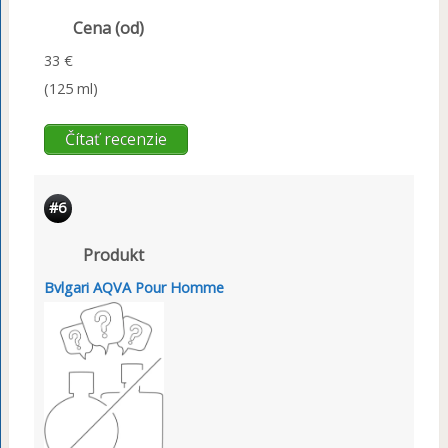
Cena (od)
33 €
(125 ml)
Čítať recenzie
#6
Produkt
Bvlgari AQVA Pour Homme