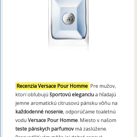
Recenzia Versace Pour Homme
Pre mužov,
ktorí obľubujú
športovú eleganciu
a hľadajú
jemne aromatickú citrusovú pánsku vôňu na
každodenné nosenie
, odporúčame toaletnú
vodu
Versace Pour Homme
. Miesto v našom
teste pánskych parfumov
má zaslúžene.