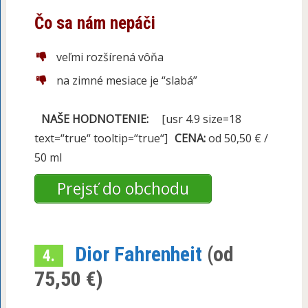
Čo sa nám nepáči
veľmi rozšírená vôňa
na zimné mesiace je “slabá”
NAŠE HODNOTENIE:
[usr 4.9 size=18
text=“true“ tooltip=“true“]
CENA:
od 50,50 € /
50 ml
Prejsť do obchodu
Dior Fahrenheit
(od
4.
75,50 €)