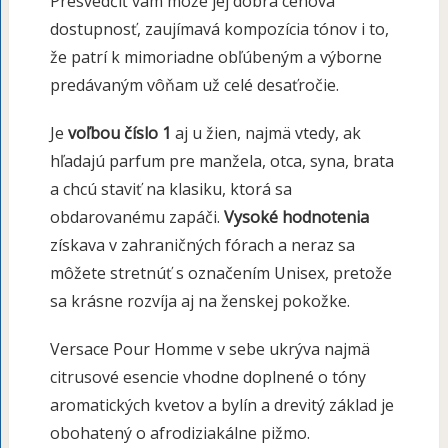
Presvedčiť vám môže jej dobrá cenová
dostupnosť, zaujímavá kompozícia tónov i to,
že patrí k mimoriadne obľúbeným a výborne
predávaným vôňam už celé desaťročie.
Je
voľbou číslo 1
aj u žien, najmä vtedy, ak
hľadajú parfum pre manžela, otca, syna, brata
a chcú staviť na klasiku, ktorá sa
obdarovanému zapáči.
Vysoké hodnotenia
získava v zahraničných fórach a neraz sa
môžete stretnúť s označením Unisex, pretože
sa krásne rozvíja aj na ženskej pokožke.
Versace Pour Homme v sebe ukrýva najmä
citrusové esencie vhodne doplnené o tóny
aromatických kvetov a bylín a drevitý základ je
obohatený o afrodiziakálne pižmo.