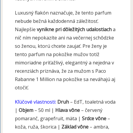
Luxusný flakón naznačuje, že tento parfum
nebude bežná každodenná záležitosť.
Najlepšie
vynikne pri dôležitých udalostiach
a
nič ním nepokazíte ani na večernej schôdzke
so ženou, ktorú chcete zaujať. Pre ženy je
tento parfum na pokožke mužov totiž
mimoriadne príťažlivý, elegantný a nejedna v
recenziách priznáva, že za mužom s Paco
Rabanne 1 Million na pokožke sa neváhajú aj
otočiť.
Kľúčové vlastnosti:
Druh
– EdT, toaletná voda
|
Objem
– 50 ml |
Hlava vône
– červený
pomaranč, grapefruit, mäta |
Srdce vône
–
koža, ruža, škorica |
Základ vône
– ambra,