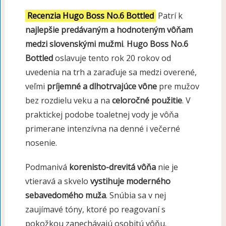
Recenzia Hugo Boss No.6 Bottled
Patrí k
najlepšie predávaným a hodnoteným vôňam
medzi slovenskými mužmi
.
Hugo Boss No.6
Bottled
oslavuje tento rok 20 rokov od
uvedenia na trh a zaraďuje sa medzi overené,
veľmi
príjemné a dlhotrvajúce vône
pre mužov
bez rozdielu veku a na
celoročné použitie
. V
praktickej podobe toaletnej vody je vôňa
primerane intenzívna na denné i večerné
nosenie.
Podmanivá
korenisto-drevitá vôňa
nie je
vtieravá a skvelo
vystihuje moderného
sebavedomého muža
. Snúbia sa v nej
zaujímavé tóny, ktoré po reagovaní s
pokožkou zanechávajú osobitú vôňu.