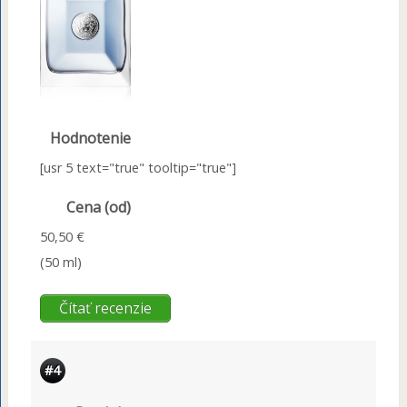
Hodnotenie
[usr 5 text="true" tooltip="true"]
Cena (od)
50,50 €
(50 ml)
Čítať recenzie
#4