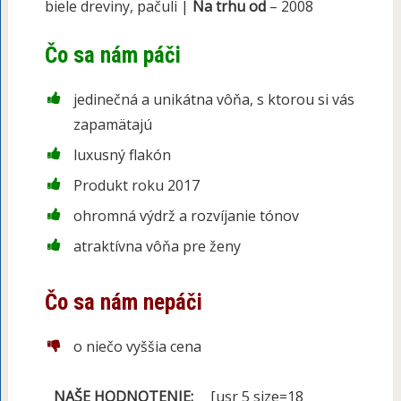
biele dreviny, pačuli |
Na trhu od
– 2008
Čo sa nám páči
jedinečná a unikátna vôňa, s ktorou si vás
zapamätajú
luxusný flakón
Produkt roku 2017
ohromná výdrž a rozvíjanie tónov
atraktívna vôňa pre ženy
Čo sa nám nepáči
o niečo vyššia cena
NAŠE HODNOTENIE:
[usr 5 size=18