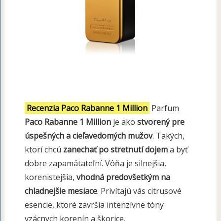
Recenzia Paco Rabanne 1 Million
Parfum
Paco Rabanne 1 Million
je ako
stvorený pre
úspešných a cieľavedomých mužov
. Takých,
ktorí chcú
zanechať po stretnutí dojem
a byť
dobre zapamätateľní. Vôňa je silnejšia,
korenistejšia,
vhodná predovšetkým na
chladnejšie mesiace
. Privítajú vás citrusové
esencie, ktoré završia intenzívne tóny
vzácnych korenín a škorice.