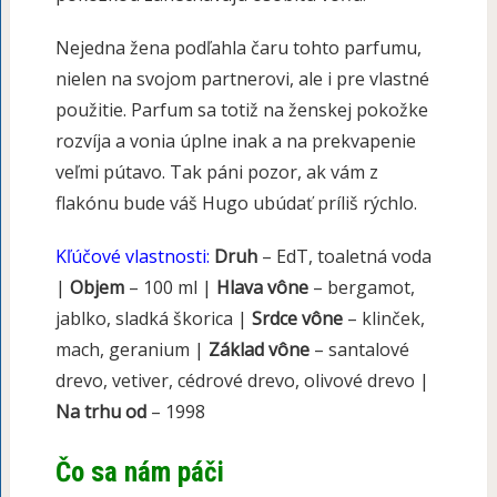
Nejedna žena podľahla čaru tohto parfumu,
nielen na svojom partnerovi, ale i pre vlastné
použitie. Parfum sa totiž na ženskej pokožke
rozvíja a vonia úplne inak a na prekvapenie
veľmi pútavo. Tak páni pozor, ak vám z
flakónu bude váš Hugo ubúdať príliš rýchlo.
Kľúčové vlastnosti:
Druh
– EdT, toaletná voda
|
Objem
– 100 ml |
Hlava vône
– bergamot,
jablko, sladká škorica |
Srdce vône
– klinček,
mach, geranium |
Základ vône
– santalové
drevo, vetiver, cédrové drevo, olivové drevo |
Na trhu od
– 1998
Čo sa nám páči