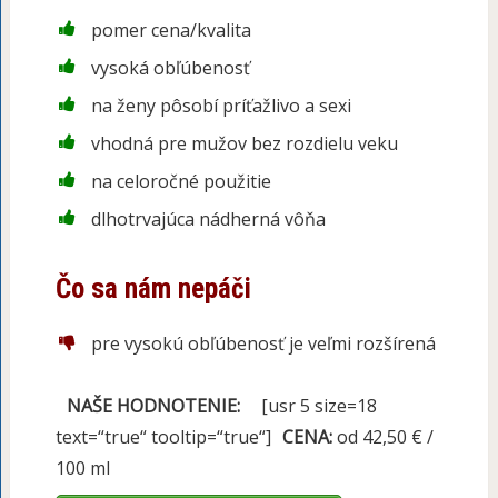
pomer cena/kvalita
vysoká obľúbenosť
na ženy pôsobí príťažlivo a sexi
vhodná pre mužov bez rozdielu veku
na celoročné použitie
dlhotrvajúca nádherná vôňa
Čo sa nám nepáči
pre vysokú obľúbenosť je veľmi rozšírená
NAŠE HODNOTENIE:
[usr 5 size=18
text=“true“ tooltip=“true“]
CENA:
od 42,50 € /
100 ml