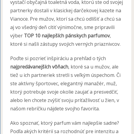
vystačí obyčajná toaletná voda, ktorú ste od svojej
partnerky dostali v klasickej darčekovej kazete na
Vianoce. Pre mužov, ktorí sa chcú odlíšiť a chcú sa
aj vo všedný deň cítiť výnimočne, sme pripravili
výber
TOP 10 najlepších pánskych parfumov
,
ktoré si našli zástupy svojich verných priaznivcov.
Poďte si pozrieť inšpiráciu a prehľad o tých
najpredávanejších vôňach
, ktoré sa u mužov, ale
tiež u ich partneriek stretli s veľkým úspechom. Či
ste aktívny športovec, elegantný manažér, muž,
ktorý potrebuje svoje okolie zaujať a presvedčiť,
alebo len chcete zvýšiť svoju príťažlivosť u žien, v
našom rebríčku nájdete svojho favorita.
Ako spoznať, ktorý parfum vám najlepšie sadne?
Podľa akých kritérií sa rozhodnúť pre intenzitu a