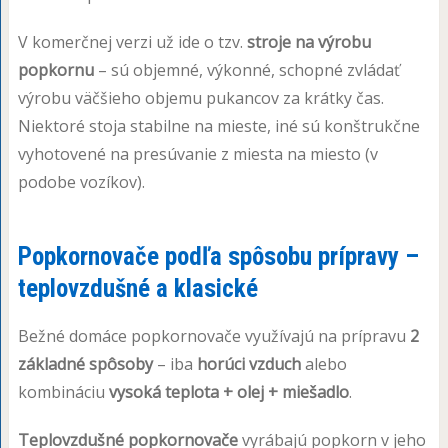
V komerčnej verzi už ide o tzv.
stroje na výrobu
popkornu
– sú objemné, výkonné, schopné zvládať
výrobu väčšieho objemu pukancov za krátky čas.
Niektoré stoja stabilne na mieste, iné sú konštrukčne
vyhotovené na presúvanie z miesta na miesto (v
podobe vozíkov).
Popkornovače podľa spôsobu prípravy –
teplovzdušné a klasické
Bežné domáce popkornovače využívajú na prípravu
2
základné spôsoby
– iba
horúci vzduch
alebo
kombináciu
vysoká teplota + olej + miešadlo
.
Teplovzdušné popkornovače
vyrábajú popkorn v jeho