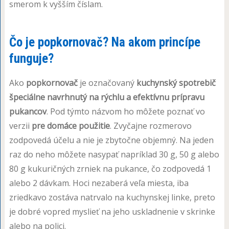
smerom k vyšším číslam.
Čo je popkornovač? Na akom princípe
funguje?
Ako
popkornovač
je označovaný
kuchynský spotrebič
špeciálne navrhnutý na rýchlu a efektívnu prípravu
pukancov
. Pod týmto názvom ho môžete poznať vo
verzii
pre domáce použitie
. Zvyčajne rozmerovo
zodpovedá účelu a nie je zbytočne objemný. Na jeden
raz do neho môžete nasypať napríklad 30 g, 50 g alebo
80 g kukuričných zrniek na pukance, čo zodpovedá 1
alebo 2 dávkam. Hoci nezaberá veľa miesta, iba
zriedkavo zostáva natrvalo na kuchynskej linke, preto
je dobré vopred myslieť na jeho uskladnenie v skrinke
alebo na polici.