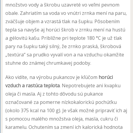
množstvo vody a škrobu uzavreté vo veľmi pevnom
obale. Zahriatím sa voda vo vnútri zrnka mení na paru,
zväčšuje objem a vzrastá tlak na šupku. Pôsobením
tepla sa navyše aj horúci škrob v zrnku mení na hustú
a gélovitú kašu. Približne pri teplote 180 °C je už tlak
pary na šupku taký silný, že zrnko praská, škrobová
„textúra“ sa prudko vyvalí von a na vzduchu okamžite
stuhne do známej chrumkavej podoby.
Ako vidíte, na výrobu pukancov je kľúčom
horúci
vzduch a rastúca teplota
. Nepotrebujete ani kvapku
oleja či masla. Aj z tohto dôvodu sú pukance
označované za pomerne nízkokalorickú pochúťku
(okolo 375 kcal na 100 g). Je však možné pripraviť ich aj
s pomocou malého množstva oleja, masla, cukru či
karamelu. Ochutením sa zmení ich kalorická hodnota