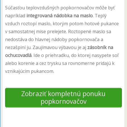
Súčasťou teplovzdušných popkornovačov môže byť
napríklad
integrovaná nádobka na maslo
. Teplý
vzduch roztopí maslo, ktorým potom hotové pukance
v samostatnej mise prelejete. Roztopené maslo sa
nedostáva do hlavnej nádoby popkornovača a
nezašpiní ju. Zaujímavou výbavou je aj
zásobník na
ochucovadlá
. Ide o priehradku, do ktorej nasypete soľ
alebo korenie a cez trysku sa rovnomerne pridajú k
vznikajúcim pukancom.
Zobraziť kompletnú ponuku
popkornovačov