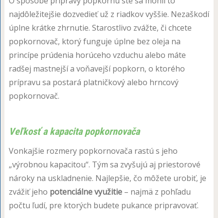
O spôsobe prípravy popkornu ste sa mohli to
najdôležitejšie dozvedieť už z riadkov vyššie. Nezaškodí
úplne krátke zhrnutie. Starostlivo zvážte, či chcete
popkornovač, ktorý funguje úplne bez oleja na
princípe prúdenia horúceho vzduchu alebo máte
radšej mastnejší a voňavejší popkorn, o ktorého
prípravu sa postará platničkový alebo hrncový
popkornovač.
Veľkosť a kapacita popkornovača
Vonkajšie rozmery popkornovača rastú s jeho
„výrobnou kapacitou“. Tým sa zvyšujú aj priestorové
nároky na uskladnenie. Najlepšie, čo môžete urobiť, je
zvážiť jeho
potenciálne využitie
– najmä z pohľadu
počtu ľudí, pre ktorých budete pukance pripravovať.