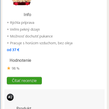
Info
+ Rýchla príprava
+ Veľmi pekný dizajn
+ Možnosť dochutiť pukance
+ Pracuje s horúcim vzduchom, bez oleja
od 37 €
Hodnotenie
98 %
Čítať recenzie
#2
Produkt