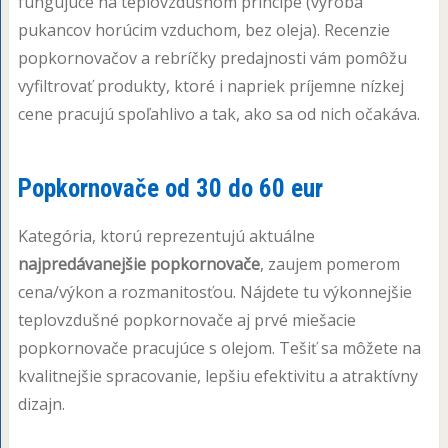
fungujúce na teplovzdušnom princípe (výroba
pukancov horúcim vzduchom, bez oleja). Recenzie
popkornovačov a rebríčky predajnosti vám pomôžu
vyfiltrovať produkty, ktoré i napriek príjemne nízkej
cene pracujú spoľahlivo a tak, ako sa od nich očakáva.
Popkornovače od 30 do 60 eur
Kategória, ktorú reprezentujú aktuálne
najpredávanejšie popkornovače
, zaujem pomerom
cena/výkon a rozmanitosťou. Nájdete tu výkonnejšie
teplovzdušné popkornovače aj prvé miešacie
popkornovače pracujúce s olejom. Tešiť sa môžete na
kvalitnejšie spracovanie, lepšiu efektivitu a atraktívny
dizajn.