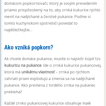
domácom popkornovači, ktorý je svojím prevedením
priamo prispôsobený na to, aby zrnká kukurice rýchlo
menil na nadýchané a čerstvé pukance. Poďme si
tomto kuchynskom spotrebiči povedať to
najdôležitejšie…
Ako vzniká popkorn?
Ak chcete domáce pukance, musíte si najskôr kúpiť tzv.
kukuricu na pukance
. Ide o zrnká kukurice pukancovej,
ktorá má
unikátnu vlastnosť
– zrnká po rýchlom
zahriatí priam explodujú a zmenia sa na nadýchané
pukance. Ako premena z tvrdého zrnka na pukanec
prebieha?
Každé zrnko pukancovej kukurice obsahuje malé