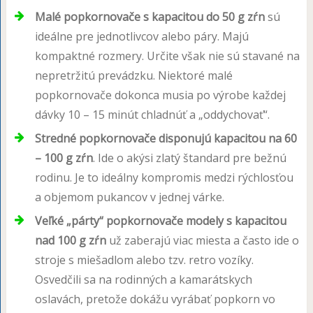
Malé popkornovače s kapacitou do 50 g zŕn
sú
ideálne pre jednotlivcov alebo páry. Majú
kompaktné rozmery. Určite však nie sú stavané na
nepretržitú prevádzku. Niektoré malé
popkornovače dokonca musia po výrobe každej
dávky 10 – 15 minút chladnúť a „oddychovať“.
Stredné popkornovače disponujú kapacitou na 60
– 100 g zŕn
. Ide o akýsi zlatý štandard pre bežnú
rodinu. Je to ideálny kompromis medzi rýchlosťou
a objemom pukancov v jednej várke.
Veľké „párty“ popkornovače modely s kapacitou
nad 100 g zŕn
už zaberajú viac miesta a často ide o
stroje s miešadlom alebo tzv. retro vozíky.
Osvedčili sa na rodinných a kamarátskych
oslavách, pretože dokážu vyrábať popkorn vo