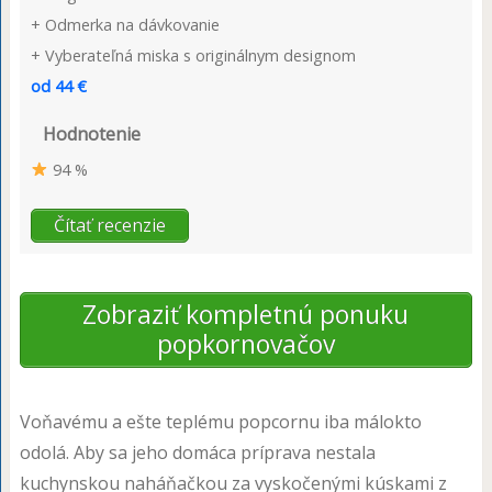
+ Odmerka na dávkovanie
+ Vyberateľná miska s originálnym designom
od 44 €
Hodnotenie
94 %
Čítať recenzie
Zobraziť kompletnú ponuku
popkornovačov
Voňavému a ešte teplému popcornu iba málokto
odolá. Aby sa jeho domáca príprava nestala
kuchynskou naháňačkou za vyskočenými kúskami z