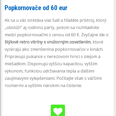
Popkornovače od 60 eur
Ak sa u vás stretáva viac ľudí a hľadáte prístroj, ktorý
„obslúži“ aj rodinnú párty, potom sa rozhliadnite
medzi popkornovačmi s cenou od 60 €. Zvyčajne ide o
štýlové retro vitríny s vnútorným osvetlením
, ktoré
vyzerajú ako zmenšenina popkornovačov v kinách.
Pripravujú pukance v nerezovom hrnci s olejom a
miešadlom. Disponujú vyššou kapacitou, vyšším
výkonom, funkciou udržiavania tepla a ďalšími
zaujímavými vylepšeniami. Počítajte však s väčšími
rozmermi a vyššími nárokmi na čistenie.