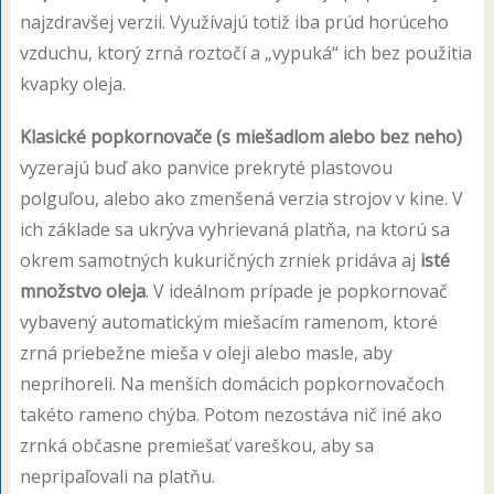
najzdravšej verzii. Využívajú totiž iba prúd horúceho
vzduchu, ktorý zrná roztočí a „vypuká“ ich bez použitia
kvapky oleja.
Klasické popkornovače (s miešadlom alebo bez neho)
vyzerajú buď ako panvice prekryté plastovou
polguľou, alebo ako zmenšená verzia strojov v kine. V
ich základe sa ukrýva vyhrievaná platňa, na ktorú sa
okrem samotných kukuričných zrniek pridáva aj
isté
množstvo oleja
. V ideálnom prípade je popkornovač
vybavený automatickým miešacím ramenom, ktoré
zrná priebežne mieša v oleji alebo masle, aby
neprihoreli. Na menších domácich popkornovačoch
takéto rameno chýba. Potom nezostáva nič iné ako
zrnká občasne premiešať vareškou, aby sa
nepripaľovali na platňu.