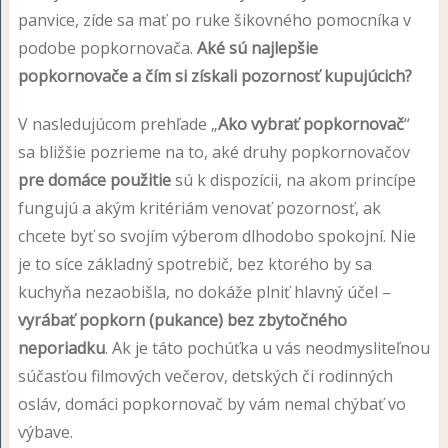
panvice, zíde sa mať po ruke šikovného pomocníka v
podobe popkornovača.
Aké sú najlepšie
popkornovače a čím si získali pozornosť kupujúcich?
V nasledujúcom prehľade „
Ako vybrať popkornovač
“
sa bližšie pozrieme na to, aké druhy popkornovačov
pre domáce použitie
sú k dispozícii, na akom princípe
fungujú a akým kritériám venovať pozornosť, ak
chcete byť so svojím výberom dlhodobo spokojní. Nie
je to síce základný spotrebič, bez ktorého by sa
kuchyňa nezaobišla, no dokáže plniť hlavný účel –
vyrábať popkorn (pukance) bez zbytočného
neporiadku
. Ak je táto pochúťka u vás neodmysliteľnou
súčasťou filmových večerov, detských či rodinných
osláv, domáci popkornovač by vám nemal chýbať vo
výbave.