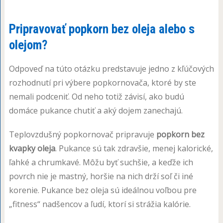
Pripravovať popkorn bez oleja alebo s
olejom?
Odpoveď na túto otázku predstavuje jedno z kľúčových
rozhodnutí pri výbere popkornovača, ktoré by ste
nemali podceniť. Od neho totiž závisí, ako budú
domáce pukance chutiť a aký dojem zanechajú.
Teplovzdušný popkornovač pripravuje
popkorn bez
kvapky oleja
. Pukance sú tak zdravšie, menej kalorické,
ľahké a chrumkavé. Môžu byť suchšie, a keďže ich
povrch nie je mastný, horšie na nich drží soľ či iné
korenie. Pukance bez oleja sú ideálnou voľbou pre
„fitness“ nadšencov a ľudí, ktorí si strážia kalórie.