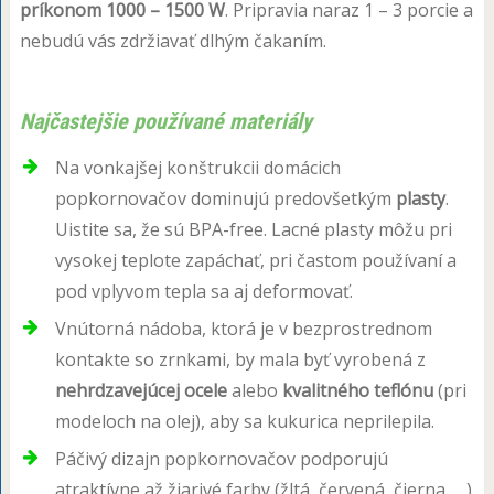
príkonom 1000 – 1500 W
. Pripravia naraz 1 – 3 porcie a
nebudú vás zdržiavať dlhým čakaním.
Najčastejšie používané materiály
Na vonkajšej konštrukcii domácich
popkornovačov dominujú predovšetkým
plasty
.
Uistite sa, že sú BPA-free. Lacné plasty môžu pri
vysokej teplote zapáchať, pri častom používaní a
pod vplyvom tepla sa aj deformovať.
Vnútorná nádoba, ktorá je v bezprostrednom
kontakte so zrnkami, by mala byť vyrobená z
nehrdzavejúcej ocele
alebo
kvalitného teflónu
(pri
modeloch na olej), aby sa kukurica neprilepila.
Páčivý dizajn popkornovačov podporujú
atraktívne až žiarivé farby (žltá, červená, čierna, …)