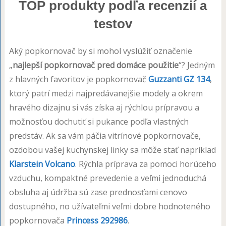
TOP produkty podľa recenzií a
testov
Aký popkornovač by si mohol vyslúžiť označenie
„
najlepší popkornovač pred domáce použitie
“? Jedným
z hlavných favoritov je popkornovač
Guzzanti GZ 134
,
ktorý patrí medzi najpredávanejšie modely a okrem
hravého dizajnu si vás získa aj rýchlou prípravou a
možnosťou dochutiť si pukance podľa vlastných
predstáv. Ak sa vám páčia vitrínové popkornovače,
ozdobou vašej kuchynskej linky sa môže stať napríklad
Klarstein Volcano
. Rýchla príprava za pomoci horúceho
vzduchu, kompaktné prevedenie a veľmi jednoduchá
obsluha aj údržba sú zase prednosťami cenovo
dostupného, no užívateľmi veľmi dobre hodnoteného
popkornovača
Princess 292986
.