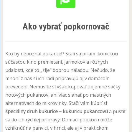
Ako vybrať popkornovač
Kto by nepoznal pukance!? Stali sa priam ikonickou
súčasťou kino premietaní, jarmokov a rôznych
udalostí, kde to „žije“ dobrou náladou. Nečudo, že
mnohí z nás si ich radi pripravujú aj v domácom
prevedení. Nemusíte si však kupovať objemné sáčky
hotových pukancov, ani viac siahať po mastných
alternatívach do mikrovlnky. Stačí vám kúpiť si
špeciálny druh kukurice – kukuricu pukancovú
a pustiť
sa do ich rýchlej prípravy. Domáci popkorn môže
vzniknúť na panvici, v hrnci, ale aj v praktickom