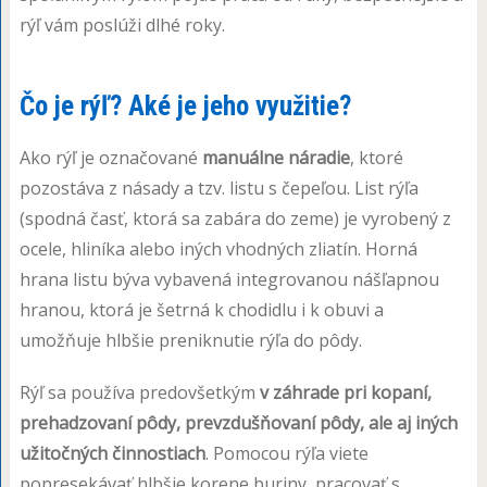
rýľ vám poslúži dlhé roky.
Čo je rýľ? Aké je jeho využitie?
Ako rýľ je označované
manuálne náradie
, ktoré
pozostáva z násady a tzv. listu s čepeľou. List rýľa
(spodná časť, ktorá sa zabára do zeme) je vyrobený z
ocele, hliníka alebo iných vhodných zliatín. Horná
hrana listu býva vybavená integrovanou nášľapnou
hranou, ktorá je šetrná k chodidlu i k obuvi a
umožňuje hlbšie preniknutie rýľa do pôdy.
Rýľ sa používa predovšetkým
v záhrade pri kopaní,
prehadzovaní pôdy, prevzdušňovaní pôdy, ale aj iných
užitočných činnostiach
. Pomocou rýľa viete
popresekávať hlbšie korene buriny, pracovať s