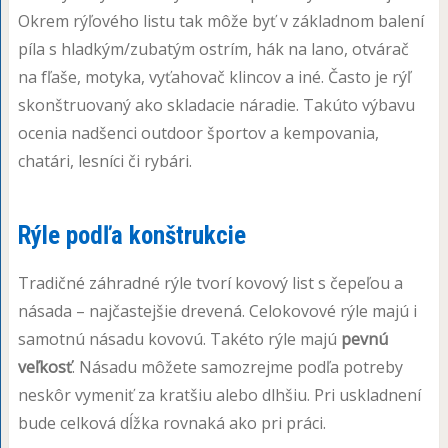
Okrem rýľového listu tak môže byť v základnom balení
píla s hladkým/zubatým ostrím, hák na lano, otvárač
na fľaše, motyka, vyťahovač klincov a iné. Často je rýľ
skonštruovaný ako skladacie náradie. Takúto výbavu
ocenia nadšenci outdoor športov a kempovania,
chatári, lesníci či rybári.
Rýle podľa konštrukcie
Tradičné záhradné rýle tvorí kovový list s čepeľou a
násada – najčastejšie drevená. Celokovové rýle majú i
samotnú násadu kovovú. Takéto rýle majú
pevnú
veľkosť
. Násadu môžete samozrejme podľa potreby
neskôr vymeniť za kratšiu alebo dlhšiu. Pri uskladnení
bude celková dĺžka rovnaká ako pri práci.