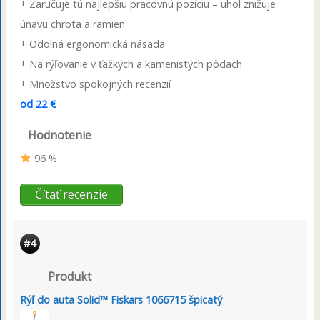
+ Zaručuje tú najlepšiu pracovnú pozíciu – uhol znižuje
únavu chrbta a ramien
+ Odolná ergonomická násada
+ Na rýľovanie v ťažkých a kamenistých pôdach
+ Množstvo spokojných recenzií
od 22 €
Hodnotenie
96 %
Čítať recenzie
#4
Produkt
Rýľ do auta Solid™ Fiskars 1066715 špicatý