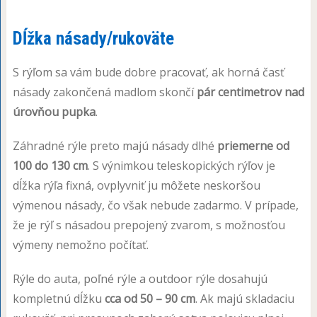
Dĺžka násady/rukoväte
S rýľom sa vám bude dobre pracovať, ak horná časť
násady zakončená madlom skončí
pár centimetrov nad
úrovňou pupka
.
Záhradné rýle preto majú násady dlhé
priemerne od
100 do 130 cm
. S výnimkou teleskopických rýľov je
dĺžka rýľa fixná, ovplyvniť ju môžete neskoršou
výmenou násady, čo však nebude zadarmo. V prípade,
že je rýľ s násadou prepojený zvarom, s možnosťou
výmeny nemožno počítať.
Rýle do auta, poľné rýle a outdoor rýle dosahujú
kompletnú dĺžku
cca od 50 – 90 cm
. Ak majú skladaciu