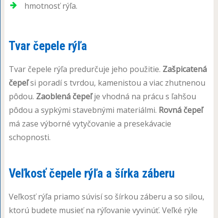
hmotnosť rýľa.
Tvar čepele rýľa
Tvar čepele rýľa predurčuje jeho použitie.
Zašpicatená
čepeľ
si poradí s tvrdou, kamenistou a viac zhutnenou
pôdou.
Zaoblená čepeľ
je vhodná na prácu s ľahšou
pôdou a sypkými stavebnými materiálmi.
Rovná čepeľ
má zase výborné vytyčovanie a presekávacie
schopnosti.
Veľkosť čepele rýľa a šírka záberu
Veľkosť rýľa priamo súvisí so šírkou záberu a so silou,
ktorú budete musieť na rýľovanie vyvinúť. Veľké rýle