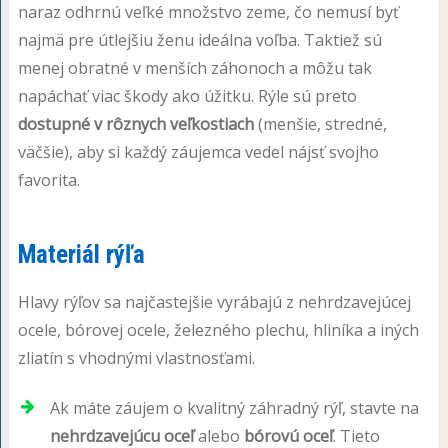
naraz odhrnú veľké množstvo zeme, čo nemusí byť
najmä pre útlejšiu ženu ideálna voľba. Taktiež sú
menej obratné v menších záhonoch a môžu tak
napáchať viac škody ako úžitku. Rýle sú preto
dostupné v rôznych veľkostiach
(menšie, stredné,
väčšie), aby si každý záujemca vedel nájsť svojho
favorita.
Materiál rýľa
Hlavy rýľov sa najčastejšie vyrábajú z nehrdzavejúcej
ocele, bórovej ocele, železného plechu, hliníka a iných
zliatín s vhodnými vlastnosťami.
Ak máte záujem o kvalitný záhradný rýľ, stavte na
nehrdzavejúcu oceľ
alebo
bórovú oceľ
. Tieto