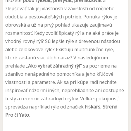
môžete
pôdu rýľovať, prerývať, prehadzovať
a
zlepšovať tak jej vlastnosti v závislosti od ročného
obdobia a pestovateľských potrieb. Ponuka rýľov je
obrovská a už na prvý pohľad ukazuje zaujímavú
rozmanitosť. Kedy zvoliť špicatý rýľ a na aké práce je
vhodný rovný rýľ? Sú lepšie rýle s drevenou násadou
alebo celokovové rýle? Existujú multifunkčné rýle,
ktoré zastanú viac úloh naraz? V nasledujúcom
prehľade „
Ako vybrať záhradný rýľ
“ sa pozrieme na
zdanlivo nenápadného pomocníka a jeho kľúčové
vlastnosti a parametre. Ak sa pri kúpe radi necháte
inšpirovať názormi iných, neprehliadnite ani dostupné
testy a recenzie záhradných rýľov. Veľká spokojnosť
sprevádza napríklad rýle od značiek
Fiskars
,
Strend
Pro
či
Yato
.