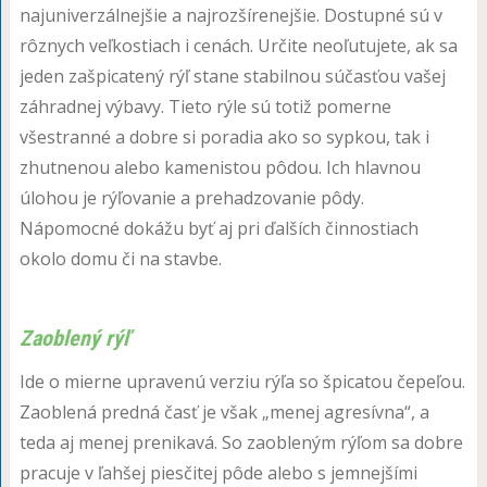
najuniverzálnejšie a najrozšírenejšie. Dostupné sú v
rôznych veľkostiach i cenách. Určite neoľutujete, ak sa
jeden zašpicatený rýľ stane stabilnou súčasťou vašej
záhradnej výbavy. Tieto rýle sú totiž pomerne
všestranné a dobre si poradia ako so sypkou, tak i
zhutnenou alebo kamenistou pôdou. Ich hlavnou
úlohou je rýľovanie a prehadzovanie pôdy.
Nápomocné dokážu byť aj pri ďalších činnostiach
okolo domu či na stavbe.
Zaoblený rýľ
Ide o mierne upravenú verziu rýľa so špicatou čepeľou.
Zaoblená predná časť je však „menej agresívna“, a
teda aj menej prenikavá. So zaobleným rýľom sa dobre
pracuje v ľahšej piesčitej pôde alebo s jemnejšími