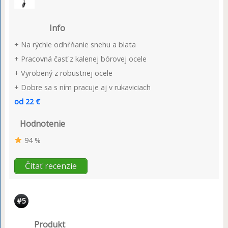
Info
+ Na rýchle odhŕňanie snehu a blata
+ Pracovná časť z kalenej bórovej ocele
+ Vyrobený z robustnej ocele
+ Dobre sa s ním pracuje aj v rukaviciach
od 22 €
Hodnotenie
94 %
Čítať recenzie
#5
Produkt