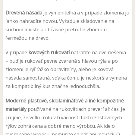
Drevená násada
je vymeniteľná a v prípade zlomenia ju
ľahko nahradíte novou. Vyžaduje skladovanie na
suchom mieste a občasné pretretie vhodnou
fermežou na drevo.
V prípade
kovových rukovätí
natrafíte na dve riešenia
– buď je rukoväť pevne zvarená s hlavou rýľa a po
zlomení je rýľ ťažko opraviteľný, alebo je kovová
násada samostatná, vďaka čomu je neskoršia výmena
za kompatibilný kus značne jednoduchšia.
Moderné plastové, sklolaminátové a iné kompozitné
materiály
používané na rukovätiach preverí až čas. Je
zrejmé, že veľkú rolu v trvácnosti takto zostavených
rýľov zohrá cena a dobré meno výrobcu. Ak ide o
overeného výrobcu, nemusíte sa báť ani inovácií. O