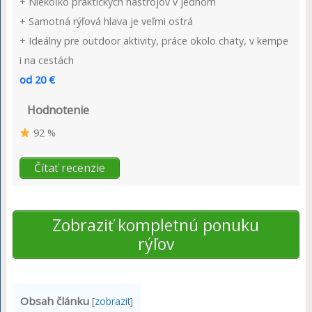
+ Niekoľko praktických nástrojov v jednom
+ Samotná rýľová hlava je veľmi ostrá
+ Ideálny pre outdoor aktivity, práce okolo chaty, v kempe
i na cestách
od 20 €
Hodnotenie
92 %
Čítať recenzie
Zobraziť kompletnú ponuku
rýľov
Obsah článku
[
zobrazit
]