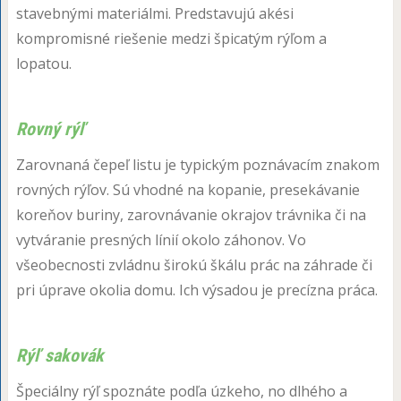
stavebnými materiálmi. Predstavujú akési
kompromisné riešenie medzi špicatým rýľom a
lopatou.
Rovný rýľ
Zarovnaná čepeľ listu je typickým poznávacím znakom
rovných rýľov. Sú vhodné na kopanie, presekávanie
koreňov buriny, zarovnávanie okrajov trávnika či na
vytváranie presných línií okolo záhonov. Vo
všeobecnosti zvládnu širokú škálu prác na záhrade či
pri úprave okolia domu. Ich výsadou je precízna práca.
Rýľ sakovák
Špeciálny rýľ spoznáte podľa úzkeho, no dlhého a