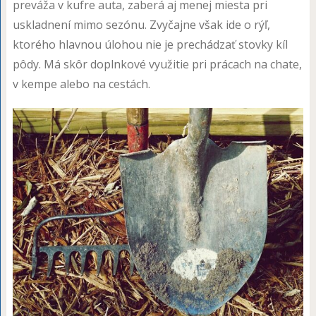
preváža v kufre auta, zaberá aj menej miesta pri
uskladnení mimo sezónu. Zvyčajne však ide o rýľ,
ktorého hlavnou úlohou nie je prechádzať stovky kíl
pôdy. Má skôr doplnkové využitie pri prácach na chate,
v kempe alebo na cestách.