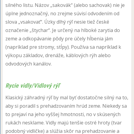
silného listu. Názov „sakovák“ (alebo sachovak) nie je
úplne jednoznačný, no zrejme súvisí odvodením od
slova „vsakovať“. Úzky dlhý rýľ nesie tiež české
označenie „štychar“. Je určený na hlboké zarytia do
zeme a odkopávanie pôdy pre účely hĺbenia jám
(napríklad pre stromy, stĺpy). Používa sa napríklad k
výkopu základov, drenáže, káblových rýh alebo
odvodových kanálov.
Rycie vidly/Vidlový rýľ
Klasický záhradný rýľ by mal byť dostatočne silný na to,
aby si poradil s prehadzovaním hrúd zeme. Niekedy sa
to prejaví na jeho vyššej hmotnosti, no v skúsených
rukách nesklame. Vidly majú tenšie ostré hroty (tvar
podobný vidličke) a slúžia skôr na prehadzovanie a