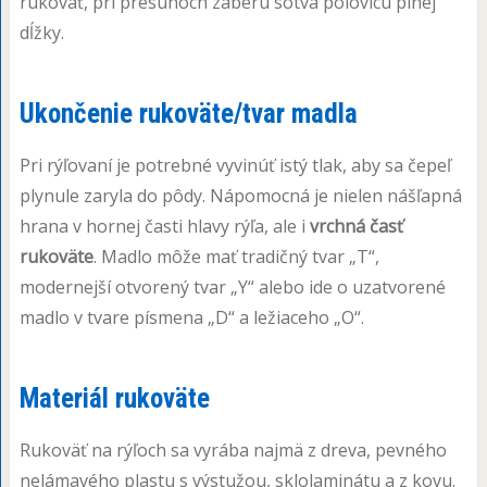
rukoväť, pri presunoch zaberú sotva polovicu plnej
dĺžky.
Ukončenie rukoväte/tvar madla
Pri rýľovaní je potrebné vyvinúť istý tlak, aby sa čepeľ
plynule zaryla do pôdy. Nápomocná je nielen nášľapná
hrana v hornej časti hlavy rýľa, ale i
vrchná časť
rukoväte
. Madlo môže mať tradičný tvar „T“,
modernejší otvorený tvar „Y“ alebo ide o uzatvorené
madlo v tvare písmena „D“ a ležiaceho „O“.
Materiál rukoväte
Rukoväť na rýľoch sa vyrába najmä z dreva, pevného
nelámavého plastu s výstužou, sklolaminátu a z kovu.