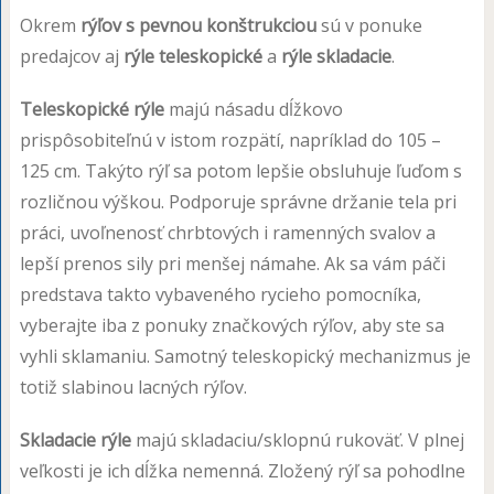
Okrem
rýľov s pevnou konštrukciou
sú v ponuke
predajcov aj
rýle teleskopické
a
rýle skladacie
.
Teleskopické rýle
majú násadu dĺžkovo
prispôsobiteľnú v istom rozpätí, napríklad do 105 –
125 cm. Takýto rýľ sa potom lepšie obsluhuje ľuďom s
rozličnou výškou. Podporuje správne držanie tela pri
práci, uvoľnenosť chrbtových i ramenných svalov a
lepší prenos sily pri menšej námahe. Ak sa vám páči
predstava takto vybaveného rycieho pomocníka,
vyberajte iba z ponuky značkových rýľov, aby ste sa
vyhli sklamaniu. Samotný teleskopický mechanizmus je
totiž slabinou lacných rýľov.
Skladacie rýle
majú skladaciu/sklopnú rukoväť. V plnej
veľkosti je ich dĺžka nemenná. Zložený rýľ sa pohodlne