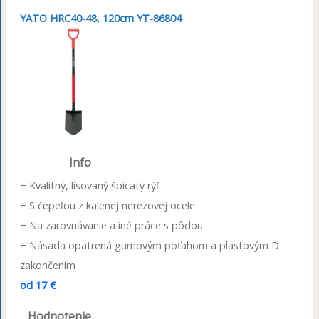
YATO HRC40-48, 120cm YT-86804
Info
+ Kvalitný, lisovaný špicatý rýľ
+ S čepeľou z kalenej nerezovej ocele
+ Na zarovnávanie a iné práce s pôdou
+ Násada opatrená gumovým poťahom a plastovým D
zakončením
od 17 €
Hodnotenie