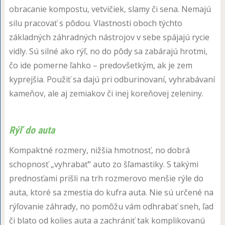
obracanie kompostu, vetvičiek, slamy či sena. Nemajú
silu pracovať s pôdou. Vlastnosti oboch týchto
základných záhradných nástrojov v sebe spájajú rycie
vidly. Sú silné ako rýľ, no do pôdy sa zabárajú hrotmi,
čo ide pomerne ľahko – predovšetkým, ak je zem
kyprejšia. Použiť sa dajú pri odburinovaní, vyhrabávaní
kameňov, ale aj zemiakov či inej koreňovej zeleniny.
Rýľ do auta
Kompaktné rozmery, nižšia hmotnosť, no dobrá
schopnosť „vyhrabať“ auto zo šľamastiky. S takými
prednosťami prišli na trh rozmerovo menšie rýle do
auta, ktoré sa zmestia do kufra auta. Nie sú určené na
rýľovanie záhrady, no pomôžu vám odhrabať sneh, ľad
či blato od kolies auta a zachrániť tak komplikovanú