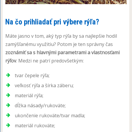
Na čo prihliadať pri výbere rýľa?
Máte jasno v tom, aký typ rýľa by sa najlepšie hodil
zamýšľanému využitiu? Potom je ten správny čas
zoznámiť sa s hlavnými parametrami a vlastnosťami
rýľov
. Medzi ne patrí predovšetkým:
tvar čepele rýľa;
veľkosť rýľa a šírka záberu;
materiál rýľa;
dĺžka násady/rukoväte;
ukončenie rukoväte/tvar madla;
materiál rukoväte;