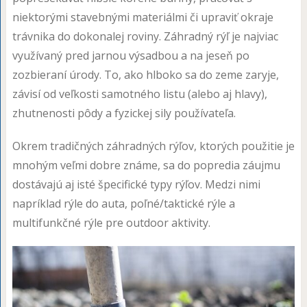
niektorými stavebnými materiálmi či upraviť okraje
trávnika do dokonalej roviny. Záhradný rýľ je najviac
využívaný pred jarnou výsadbou a na jeseň po
zozbieraní úrody. To, ako hlboko sa do zeme zaryje,
závisí od veľkosti samotného listu (alebo aj hlavy),
zhutnenosti pôdy a fyzickej sily používateľa.
Okrem tradičných záhradných rýľov, ktorých použitie je
mnohým veľmi dobre známe, sa do popredia záujmu
dostávajú aj isté špecifické typy rýľov. Medzi nimi
napríklad rýle do auta, poľné/taktické rýle a
multifunkčné rýle pre outdoor aktivity.