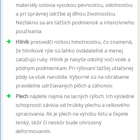
materiály oslovia vysokou pevnosťou, odolnosťou
a pri správnej údržbe aj dlhou životnosťou.
Nezľaknú sa ani ťažších podmienok a intenzívneho
používania.
Hliník
presvedčí nízkou hmotnosťou, čo znamená,
že hliníkové rýle sú ľahko ovládateľné a menej
zaťažujú ruky. Hliník je navyše odolný voči vode a
pôdnym podmienkam. Pri rýľovaní ťažšej utlačenej
pôdy sa však narobíte. Výborné sú na obrábanie
pravidelne udržiavaných plôch a záhonov.
Plech
nájdete najmä na lacných rýľoch. Ich výsledné
schopnosti závisia od hrúbky plechu a celkového
spracovania. Ak je plech na výrobu listu a čepele
tenký, skôr či neskôr bude ohrozený
deformovaním.