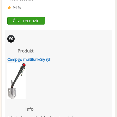
94 %
Čítať recenzie
#6
Produkt
Campgo multifunkčný rýľ
Info