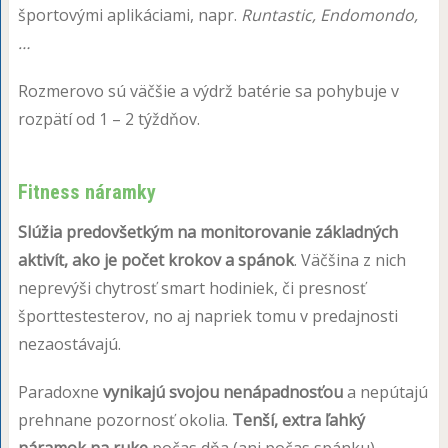
športovými aplikáciami, napr.
Runtastic, Endomondo,
…
Rozmerovo sú väčšie a výdrž batérie sa pohybuje v
rozpätí od 1 – 2 týždňov.
Fitness náramky
Slúžia predovšetkým na monitorovanie základných
aktivít, ako je počet krokov a spánok
. Väčšina z nich
neprevýši chytrosť smart hodiniek, či presnosť
športtestesterov, no aj napriek tomu v predajnosti
nezaostávajú.
Paradoxne
vynikajú svojou nenápadnosťou
a nepútajú
prehnane pozornosť okolia.
Tenší, extra ľahký
náramok na ruke
počas dňa (ani počas spánku)