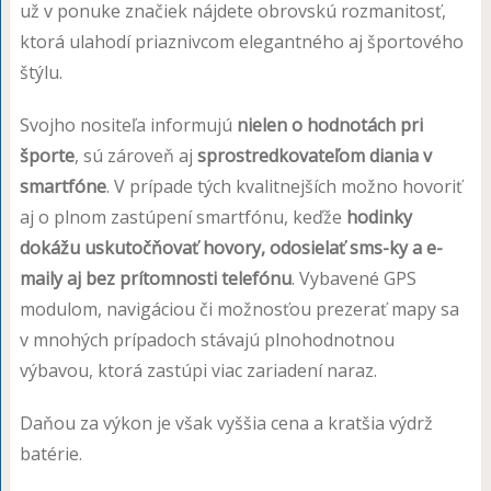
už v ponuke značiek nájdete obrovskú rozmanitosť,
ktorá ulahodí priaznivcom elegantného aj športového
štýlu.
Svojho nositeľa informujú
nielen o hodnotách pri
športe
, sú zároveň aj
sprostredkovateľom diania v
smartfóne
. V prípade tých kvalitnejších možno hovoriť
aj o plnom zastúpení smartfónu, keďže
hodinky
dokážu uskutočňovať hovory, odosielať sms-ky a e-
maily aj bez prítomnosti telefónu
. Vybavené GPS
modulom, navigáciou či možnosťou prezerať mapy sa
v mnohých prípadoch stávajú plnohodnotnou
výbavou, ktorá zastúpi viac zariadení naraz.
Daňou za výkon je však vyššia cena a kratšia výdrž
batérie.