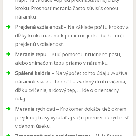
kroku. Presnosť merania často súvisí s cenou
náramku.
Prejdená vzdialenosť
– Na základe počtu krokov a
dĺžky kroku náramok pomerne jednoducho určí
prejdenú vzdialenosť.
Meranie tepu
– Buď pomocou hrudného pásu,
alebo snímačom tepu priamo v náramku.
Spálené kalórie
– Na výpočet tohto údaju využíva
náramok viacero hodnôt – zvolený druh cvičenia,
dĺžku cvičenia, srdcový tep, … Ide o orientačný
údaj.
Meranie rýchlosti
– Krokomer dokáže tiež okrem
prejdenej trasy vyrátať aj vašu priemernú rýchlosť
v danom úseku.