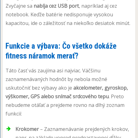
Zvyčajne sa
nabíja cez USB port
, napríklad aj cez
notebook. Keďže batérie nedisponuje vysokou
kapacitou, ide o záležitosť na niekoľko desiatok minút.
Funkcie a výbava: Čo všetko dokáže
fitness náramok merať?
Táto časť vás zaujíma asi najviac. Väčšinu
zaznamenávaných hodnôt by nebola možné
uskutočniť bez výbavy ako je
akcelometer, gyroskop,
výškomer, GPS alebo snímač srdcového tepu
. Preto
nebudeme otáľať a prejdeme rovno na dlhý zoznam
funkcií:
Krokomer
– Zaznamenávanie prejdených krokov,
napr. na základe vopred prednastavenej dĺžky