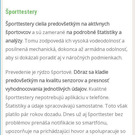
Športtestery
Športtestery cielia predovšetkým na aktívnych
športovcov
a sú zamerané
na podrobné štatistiky a
analýzy
. Tomu zodpovedá ich vysoká vodeodolnosť a
posilnená mechanická, dokonca až armádna odolnosť,
aby si dokázali poradiť aj v náročných podmienkach.
Prevedenie je rýdzo športové.
Dôraz sa kladie
predovšetkým na kvalitu senzorov a presnosť
vyhodnocovania jednotlivých údajov.
Kvalitné
športtestery nepotrebujú aplikáciu v telefóne.
Štatistiky a údaje spracovávajú samostatne. Toto však
platilo pár rokov dozadu. Dnes už aj športtester bez
problémov prenáša notifikácie so smartfónu,
upozorňuje na prichádzajúci hovor a spolupracuje so