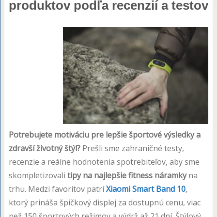
produktov podľa recenzií a testov
Potrebujete motiváciu pre lepšie športové výsledky a
zdravší životný štýl?
Prešli sme zahraničné testy,
recenzie a reálne hodnotenia spotrebiteľov, aby sme
skompletizovali
tipy na najlepšie fitness náramky
na
trhu. Medzi favoritov patrí
Xiaomi Smart Band 10
,
ktorý prináša špičkový displej za dostupnú cenu, viac
než 150 športových režimov a výdrž až 21 dní. Štýlový