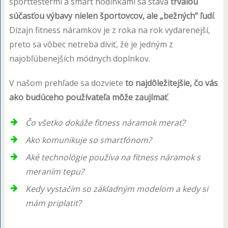
športtestermi a smart hodinkami sa stáva
trvalou
súčasťou výbavy nielen športovcov, ale „bežných“ ľudí
.
Dizajn fitness náramkov je z roka na rok vydarenejší,
preto sa vôbec netreba diviť, že je jedným z
najobľúbenejších módnych doplnkov.
V našom prehľade sa dozviete
to najdôležitejšie, čo vás
ako budúceho používateľa môže zaujímať
.
Čo všetko dokáže fitness náramok merať?
Ako komunikuje so smartfónom?
Aké technológie používa na fitness náramok s
meraním tepu?
Kedy vystačím so základným modelom a kedy si
mám priplatiť?