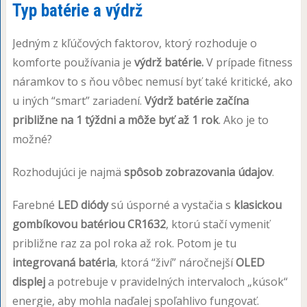
Typ batérie a výdrž
Jedným z kľúčových faktorov, ktorý rozhoduje o
komforte používania je
výdrž batérie.
V prípade fitness
náramkov to s ňou vôbec nemusí byť také kritické, ako
u iných “smart” zariadení.
Výdrž batérie začína
približne na 1 týždni a môže byť až 1 rok
. Ako je to
možné?
Rozhodujúci je najmä
spôsob zobrazovania údajov
.
Farebné
LED diódy
sú úsporné a vystačia s
klasickou
gombíkovou batériou CR1632
, ktorú stačí vymeniť
približne raz za pol roka až rok. Potom je tu
integrovaná batéria
, ktorá “živí” náročnejší
OLED
displej
a potrebuje v pravidelných intervaloch „kúsok“
energie, aby mohla naďalej spoľahlivo fungovať.