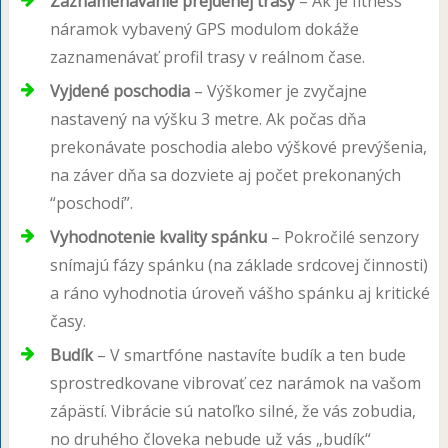
Zaznamenávanie prejdenej trasy
– Ak je fitness
náramok vybavený GPS modulom dokáže
zaznamenávať profil trasy v reálnom čase.
Vyjdené poschodia
– Výškomer je zvyčajne
nastavený na výšku 3 metre. Ak počas dňa
prekonávate poschodia alebo výškové prevýšenia,
na záver dňa sa dozviete aj počet prekonaných
“poschodí”.
Vyhodnotenie kvality spánku
– Pokročilé senzory
snímajú fázy spánku (na základe srdcovej činnosti)
a ráno vyhodnotia úroveň vášho spánku aj kritické
časy.
Budík
– V smartfóne nastavíte budík a ten bude
sprostredkovane vibrovať cez narámok na vašom
zápästí. Vibrácie sú natoľko silné, že vás zobudia,
no druhého človeka nebude už vás „budík“