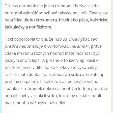
Fitness náramok nie je iba trendom. Ukrýva v sebe
potenciál vylepšiť pohybové návyky nositeľa. Zastupuje
napríklad
úlohu krokomera, hrudného pásu, kalorickej
kalkulačky a notifikátora
.
Hoci odporcovia tvrdia, že
“kto sa chce hýbať, ten
predsa nepotrebuje monitorovací náramok”
, práve
vďaka meraniu rôznych hodnôt máte možnosť byť
každým dňom lepší. A presne o to ide! V aplikácii v
telefóne jasne vidíte, koľko krokov ste vykonali, pri
cvičení máte dohľad nad činnosťou srdca a získate aj
prehľad o spálených kalóriách alebo kvalite vášho
spánku. Fitnáramok dokonca mnohým ľuďom pomohol
odhaliť chyby v reakcii srdca, ktoré by neskôr mohli
mať omnoho vážnejšie následky.