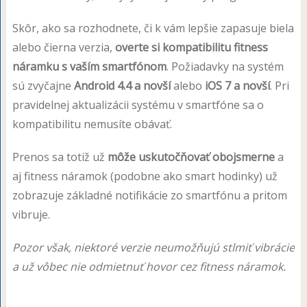
Skôr, ako sa rozhodnete, či k vám lepšie zapasuje biela
alebo čierna verzia,
overte si kompatibilitu fitness
náramku s vaším smartfónom
. Požiadavky na systém
sú zvyčajne
Android 4.4 a novší
alebo
iOS 7 a novší
. Pri
pravidelnej aktualizácii systému v smartfóne sa o
kompatibilitu nemusíte obávať.
Prenos sa totiž už
môže uskutočňovať obojsmerne
a
aj fitness náramok (podobne ako smart hodinky) už
zobrazuje základné notifikácie zo smartfónu a pritom
vibruje.
Pozor však, niektoré verzie neumožňujú stlmiť vibrácie
a už vôbec nie odmietnuť hovor cez fitness náramok.