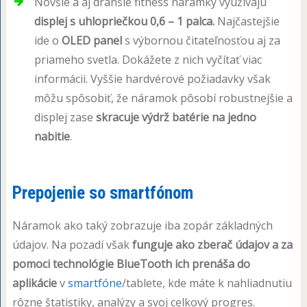
Novšie a aj drahšie fitness náramky využívajú
displej s uhlopriečkou 0,6 – 1 palca.
Najčastejšie
ide o
OLED panel
s výbornou čitateľnosťou aj za
priameho svetla. Dokážete z nich vyčítať viac
informácii. Vyššie hardvérové požiadavky však
môžu spôsobiť, že náramok pôsobí robustnejšie a
displej zase
skracuje výdrž batérie na jedno
nabitie
.
Prepojenie so smartfónom
Náramok ako taký zobrazuje iba zopár základných
údajov. Na pozadí však
funguje ako zberač údajov a za
pomoci technológie BlueTooth ich prenáša do
aplikácie
v
smartfóne
/tablete, kde máte k nahliadnutiu
rôzne štatistiky, analýzy a svoj celkový progres.