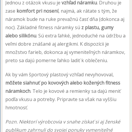
Jednou z otázok vkusu je
vzhľad náramku
. Druhou je
zase
komfort pri nosení
, najmä, ak rátate s tým, že
náramok bude na ruke prevažnú časť dňa (dokonca aj
noc). Základné fitness náramky sú
z plastu, gumy
alebo silikónu
. Sú extra ľahké, jednoduché na údržbu a
veľmi dobre znášané aj alergikmi. K dispozícii je
množstvo farieb, dokonca aj vymeniteľných náramkov,
preto sa dajú pomerne ľahko ladiť k oblečeniu.
Ak by vám športový plastový vzhľad nevyhovoval,
môžete siahnuť po kovových alebo kožených fitness
náramkoch
. Telo je kovové a remienky sa dajú meniť
podľa vkusu a potreby. Pripravte sa však na vyššiu
hmotnosť.
Pozn. Niektorí výrobcovia v snahe získať si aj ženské
publikum zahrnuli do svojej ponuky vymeniteľné