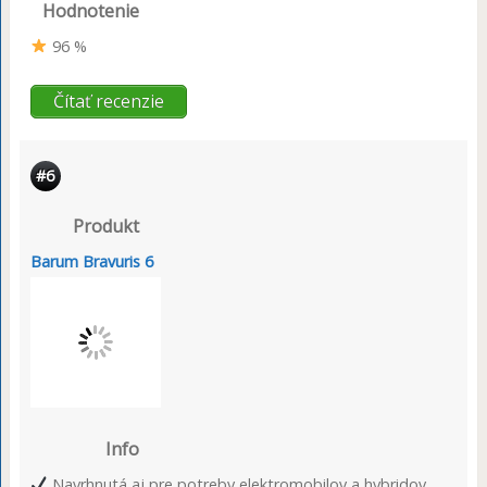
Hodnotenie
96 %
Čítať recenzie
#6
Produkt
Barum Bravuris 6
Info
Navrhnutá aj pre potreby elektromobilov a hybridov