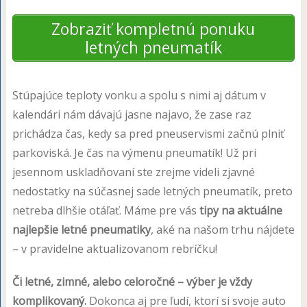
Zobraziť kompletnú ponuku
letných pneumatík
Stúpajúce teploty vonku a spolu s nimi aj dátum v
kalendári nám dávajú jasne najavo, že zase raz
prichádza čas, kedy sa pred pneuservismi začnú plniť
parkoviská. Je čas na výmenu pneumatík! Už pri
jesennom uskladňovaní ste zrejme videli zjavné
nedostatky na súčasnej sade letných pneumatík, preto
netreba dlhšie otáľať. Máme pre vás
tipy na aktuálne
najlepšie letné pneumatiky
, aké na našom trhu nájdete
– v pravidelne aktualizovanom rebríčku!
Či letné, zimné, alebo celoročné – výber je vždy
komplikovaný.
Dokonca aj pre ľudí, ktorí si svoje auto