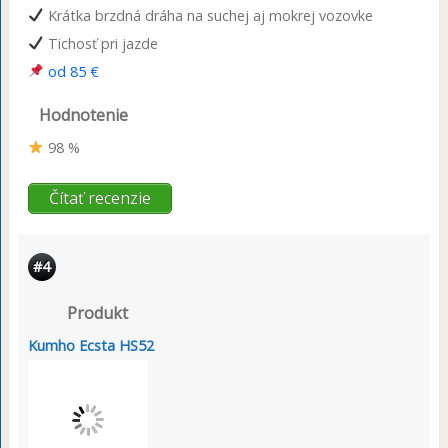
Krátka brzdná dráha na suchej aj mokrej vozovke
Tichosť pri jazde
od 85 €
Hodnotenie
98 %
Čítať recenzie
#4
Produkt
Kumho Ecsta HS52