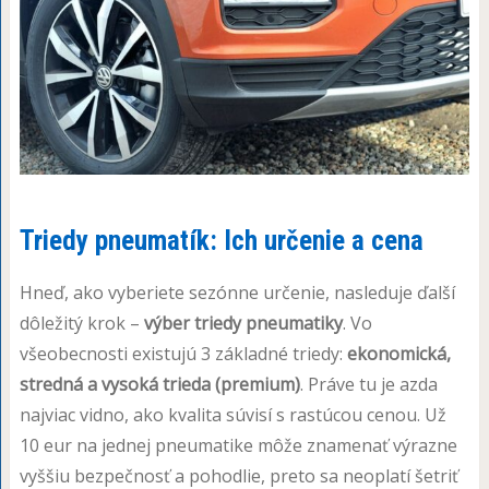
Triedy pneumatík: Ich určenie a cena
Hneď, ako vyberiete sezónne určenie, nasleduje ďalší
dôležitý krok –
výber triedy pneumatiky
. Vo
všeobecnosti existujú 3 základné triedy:
ekonomická,
stredná a vysoká trieda (premium)
. Práve tu je azda
najviac vidno, ako kvalita súvisí s rastúcou cenou. Už
10 eur na jednej pneumatike môže znamenať výrazne
vyššiu bezpečnosť a pohodlie, preto sa neoplatí šetriť