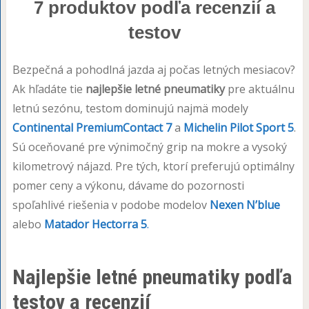
7 produktov podľa recenzií a
testov
Bezpečná a pohodlná jazda aj počas letných mesiacov?
Ak hľadáte tie
najlepšie letné pneumatiky
pre aktuálnu
letnú sezónu, testom dominujú najmä modely
Continental PremiumContact 7
a
Michelin Pilot Sport 5
.
Sú oceňované pre výnimočný grip na mokre a vysoký
kilometrový nájazd. Pre tých, ktorí preferujú optimálny
pomer ceny a výkonu, dávame do pozornosti
spoľahlivé riešenia v podobe modelov
Nexen N’blue
alebo
Matador Hectorra 5
.
Najlepšie letné pneumatiky podľa
testov a recenzií