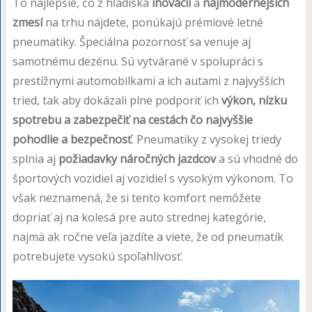
To najlepšie, čo z hľadiska
inovácií
a
najmodernejších
zmesí
na trhu nájdete, ponúkajú prémiové letné
pneumatiky. Špeciálna pozornosť sa venuje aj
samotnému dezénu. Sú vytvárané v spolupráci s
prestížnymi automobilkami a ich autami z najvyšších
tried, tak aby dokázali plne podporiť ich
výkon, nízku
spotrebu a zabezpečiť na cestách čo najvyššie
pohodlie a bezpečnosť
. Pneumatiky z vysokej triedy
splnia aj
požiadavky náročných jazdcov
a sú vhodné do
športových vozidiel aj vozidiel s vysokým výkonom. To
však neznamená, že si tento komfort nemôžete
dopriať aj na kolesá pre auto strednej kategórie,
najmä ak ročne veľa jazdíte a viete, že od pneumatík
potrebujete vysokú spoľahlivosť.