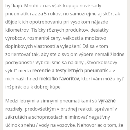
hýčkajú. Mnohí z nás však kupujú nové sady
pneumatík raz za 5 rokov, no samozrejme aj skôr, ak
dôjde k ich opotrebovaniu pri vysokom nájazde
kilometrov. Tisícky rôznych produktov, desiatky
výrobcov, rozmanité ceny, veľkosti a množstvo
doplnkových vlastností a vylepšení. Dá sa v tom
zorientovať tak, aby ste o svojom výbere nemali žiadne
pochybnosti? Vybrali sme sa na dlhý „štvorkolesový
výlet“ medzi
recenzie a testy letných pneumatík
a v
nich našli hneď
niekoľko favoritov
, ktorí vám môžu byť
inšpiráciou k dobrej kúpe.
Medzi letnými a zimnými pneumatikami sú
výrazné
rozdiely
, predovšetkým v brzdnej reakcii, správaní v
zákrutách a schopnostiach eliminovať negatívny
účinok snehu / vody na vozovke. Nehovoriac o tom, že