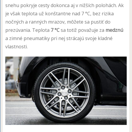
snehu pokryje cesty dokonca aj v nižších polohách. Ak
je však teplota už konštantne nad 7 °C, bez rizika
nočných a ranných mrazov, môžete sa pustiť do
prezúvania. Teplota
7 °C
sa totiž považuje za
medznú
a zimné pneumatiky pri nej strácajú svoje kladné
vlastnosti.