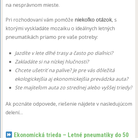
na nesprávnom mieste.
Pri rozhodovaní vám pomôže
niekoľko otázok
, s
ktorými vyskladáte mozaiku o ideálnych letných
pneumatikách priamo pre vaše potreby:
Jazdíte v lete dlhé trasy a často po diaľnici?
Zakladáte si na nízkej hlučnosti?
Chcete ušetriť na palive? Je pre vás dôležitá
ekologickejšia aj ekonomickejšia prevádzka auta?
Ste majiteľom auta zo strednej alebo vyššej triedy?
Ak poznáte odpovede, riešenie nájdete v nasledujúcom
delení…
Ekonomická trieda – Letné pneumatiky do 50