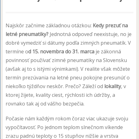
Najskôr začnime základnou otázkou:
Kedy prezuť na
letné pneumatiky?
Jednotná odpoveď neexistuje, no je
dobré vymedziť si dátumy podľa zimných pneumatík. V
termíne o
d 15. novembra do 31. marca
je zákonná
povinnosť používať zimné pneumatiky na Slovensku
(avšak aj to s istými výnimkami). V realite však môžete
termín prezúvania na letné pneu pokojne presunúť o
niekoľko týždňov neskôr. Prečo? Záleží od
lokality
, v
ktorej žijete, kvality ciest, rýchlosti ich údržby, a
rovnako tak aj od vášho bezpečia.
Počasie nám každým rokom čoraz viac ukazuje svoju
vypočítavosť. Po jednom teplom slnečnom víkende
zrazu padnú teploty o 15 stupňov nižšie a vrstva