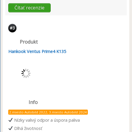
Čítať recenzie
#3
Produkt
Hankook Ventus Prime4 K135
Info
2.miesto Autobild 2022, 3.miesto Autobild 2024
Nízky valivý odpor a úspora paliva
Dlhá životnosť