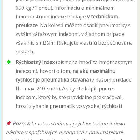
650 kg /1 pneu). Informáciu o minimálnom
hmotnostnom indexe hľadajte
v technickom
preukaze
. Na kolesá môžete osadiť pneumatiky s
vyšším záťažovým indexom, v žiadnom prípade
však nie s nižším. Riskujete vlastnú bezpečnosť na
cestách.
Rýchlostný index
(písmeno hneď za hmotnostným
indexom), hovorí o tom,
na akú maximálnu
rýchlosť je pneumatika stavaná
(v našom príklade
H = max. 210 km/h). Ak by ste kúpili pneu s
indexom, ktorý by ste pravidelne prekračovali,
hrozí zlyhanie pneumatík vo vysokej rýchlosti.
Pozn:
K hmotnostnému aj rýchlostnému indexu
nájdete v spoľahlivých e-shopoch s pneumatikami