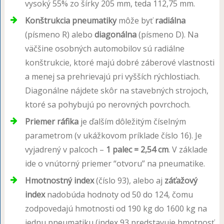
vysoký 55% zo šírky 205 mm, teda 112,75 mm.
Konštrukcia pneumatiky
môže byť
radiálna
(písmeno R) alebo
diagonálna
(písmeno D). Na
väčšine osobných automobilov sú radiálne
konštrukcie, ktoré majú dobré záberové vlastnosti
a menej sa prehrievajú pri vyšších rýchlostiach.
Diagonálne nájdete skôr na stavebných strojoch,
ktoré sa pohybujú po nerovných povrchoch.
Priemer ráfika
je ďalším dôležitým číselným
parametrom (v ukážkovom príklade číslo 16). Je
vyjadrený v palcoch –
1 palec = 2,54 cm
. V základe
ide o vnútorný priemer “otvoru” na pneumatike.
Hmotnostný index
(číslo 93), alebo aj
záťažový
index
nadobúda hodnoty od 50 do 124, čomu
zodpovedajú hmotnosti od 190 kg do 1600 kg na
jednu pneumatiku (index 93 predstavuje hmotnosť