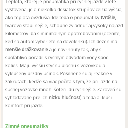
Teplota, ktorej je pneumatika pri rýchlej jazde v lete
vystavená, je o niekoľko desiatok stupňov celzia vyššia,
ako teplota ovzdušia. Ide teda o pneumatiky
tvrdšie
,
tvarovo stabilnejšie, schopné zvládnuť aj vysoký nájazd
kilometrov iba s minimálnym opotrebovaním (oceníte,
keď sa autom vyberiete na dovolenku). Ich dezén má
menšie drážkovanie
a je navrhnutý tak, aby si
spoľahlivo poradil s rýchlym odvodom vody spod
kolies. Majú vyššiu styčnú plochu s vozovkou a
vylepšený brzdný účinok. Posilnené sú aj reakcie v
zákrutách, keďže sa viac počíta s tým, že pri jazde na
suchej vozovke mnohí šoféri idú rýchlejšie. Zároveň sú
vyhľadávané pre ich
nízku hlučnosť
, a teda aj lepší
komfort pri jazde.
Zimné pneumatiky