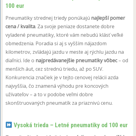
100 eur
Pneumatiky strednej triedy ponúkajú
najlepší pomer
cena / kvalita
. Za svoje peniaze dostanete dobre
vyladené pneumatiky, ktoré vám nebudú klásť veľké
obmedzenia. Poradia si aj s vyšším nájazdom
kilometrov, zvládajú jazdu v meste aj rýchlu jazdu na
diaľnici. Ide o
najpredávanejšie pneumatiky vôbec
– od
menších áut, cez strednú triedu, až po SUV.
Konkurencia značiek je v tejto cenovej relácii azda
najvyššia, čo znamená výhodu pre koncových
užívateľov – a to v podobe veľmi dobre
skonštruovaných pneumatík za priaznivú cenu.
Vysoká trieda – Letné pneumatiky od 100 eur