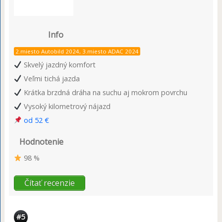
Info
2.miesto Autobild 2024, 3.miesto ADAC 2024
Skvelý jazdný komfort
Veľmi tichá jazda
Krátka brzdná dráha na suchu aj mokrom povrchu
Vysoký kilometrový nájazd
od 52 €
Hodnotenie
98 %
Čítať recenzie
#5