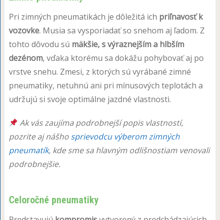
Pri zimných pneumatikách je dôležitá ich
priľnavosť k
vozovke
. Musia sa vysporiadať so snehom aj ľadom. Z
tohto dôvodu sú
mäkšie, s výraznejším a hlbším
dezénom
, vďaka ktorému sa dokážu pohybovať aj po
vrstve snehu. Zmesi, z ktorých sú vyrábané zimné
pneumatiky, netuhnú ani pri mínusových teplotách a
udržujú si svoje optimálne jazdné vlastnosti.
Ak vás zaujíma podrobnejší popis vlastností,
pozrite aj nášho
sprievodcu výberom zimných
pneumatík
, kde sme sa hlavným odlišnostiam venovali
podrobnejšie.
Celoročné pneumatiky
Predstavujú
kompromis
vytvorený z predchádzajúcich