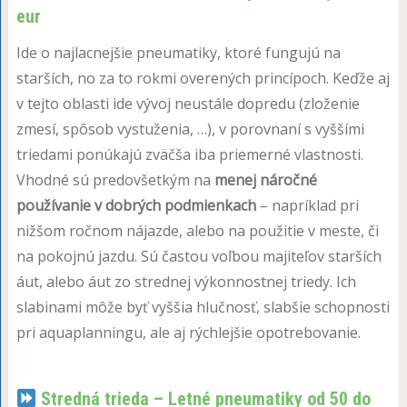
eur
Ide o najlacnejšie pneumatiky, ktoré fungujú na
starších, no za to rokmi overených princípoch. Keďže aj
v tejto oblasti ide vývoj neustále dopredu (zloženie
zmesí, spôsob vystuženia, …), v porovnaní s vyššími
triedami ponúkajú zväčša iba priemerné vlastnosti.
Vhodné sú predovšetkým na
menej náročné
používanie v dobrých podmienkach
– napríklad pri
nižšom ročnom nájazde, alebo na použitie v meste, či
na pokojnú jazdu. Sú častou voľbou majiteľov starších
áut, alebo áut zo strednej výkonnostnej triedy. Ich
slabinami môže byť vyššia hlučnosť, slabšie schopnosti
pri aquaplanningu, ale aj rýchlejšie opotrebovanie.
Stredná trieda – Letné pneumatiky od 50 do