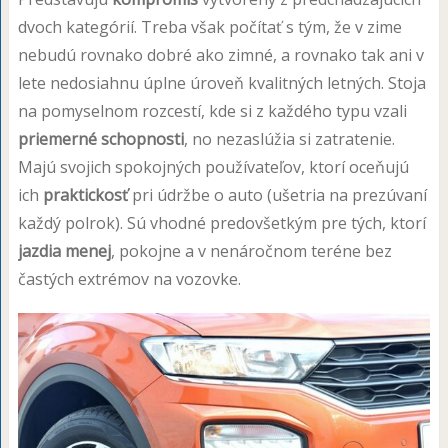
dvoch kategórií. Treba však počítať s tým, že v zime
nebudú rovnako dobré ako zimné, a rovnako tak ani v
lete nedosiahnu úplne úroveň kvalitných letných. Stoja
na pomyselnom rozcestí, kde si z každého typu vzali
priemerné schopnosti
, no nezaslúžia si zatratenie.
Majú svojich spokojných používateľov, ktorí oceňujú
ich
praktickosť
pri údržbe o auto (ušetria na prezúvaní
každý polrok). Sú vhodné predovšetkým pre tých, ktorí
jazdia menej
, pokojne a v nenáročnom teréne bez
častých extrémov na vozovke.