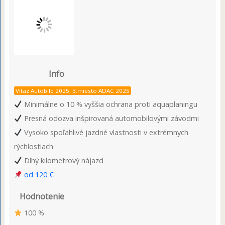
Info
Vítaz Autobild 2025, 3.miesto ADAC 2025
Minimálne o 10 % vyššia ochrana proti aquaplaningu
Presná odozva inšpirovaná automobilovými závodmi
Vysoko spoľahlivé jazdné vlastnosti v extrémnych
rýchlostiach
Dlhý kilometrový nájazd
od 120 €
Hodnotenie
100 %