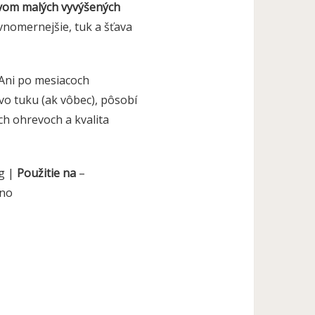
vom malých vyvýšených
vnomernejšie, tuk a šťava
 Ani po mesiacoch
vo tuku (ak vôbec), pôsobí
ch ohrevoch a kvalita
g |
Použitie na
–
no