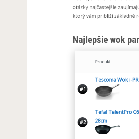
otázky najčastejšie zaujíma
ktorý vám priblíži základné r
Najlepšie wok pan
Produkt
Tescoma Wok i-PR
#1
Tefal TalentPro C
28cm
#2