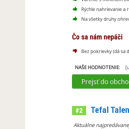
Rýchle nahrievanie a
Na všetky druhy ohre
Čo sa nám nepáči
Bez pokrievky (dá sa d
NAŠE HODNOTENIE:
[u
Prejsť do obch
Tefal Tale
#2
Aktuálne najpredávane