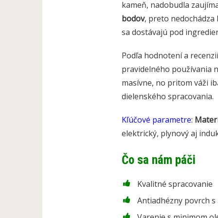
kameň, nadobudla zaujímav
bodov
, preto nedochádza 
sa dostávajú pod ingredien
Podľa hodnotení a recenzií
pravidelného používania n
masívne, no pritom váži ib
dielenského spracovania.
Kľúčové parametre:
Materi
elektrický, plynový aj ind
Čo sa nám páči
Kvalitné spracovanie
Antiadhézny povrch s
Varenie s minimom ol