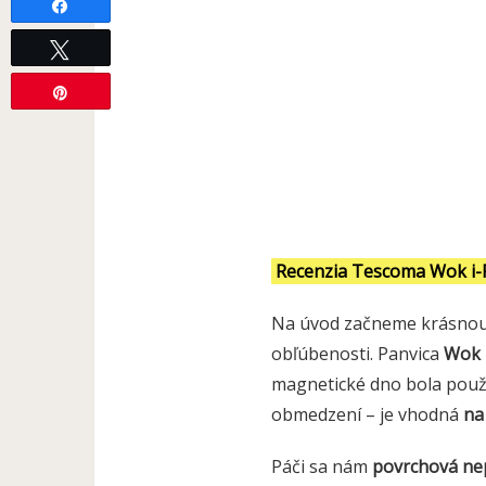
Share
Tweet
Pin
Recenzia Tescoma Wok i
Na úvod začneme krásnou
obľúbenosti. Panvica
Wok 
magnetické dno bola použ
obmedzení – je vhodná
na
Páči sa nám
povrchová ne