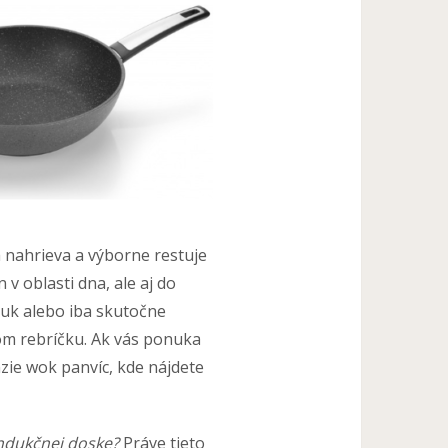
 nahrieva a výborne restuje
v oblasti dna, ale aj do
tuk alebo iba skutočne
m rebríčku. Ak vás ponuka
zie wok panvíc, kde nájdete
indukčnej doske?
Práve tieto