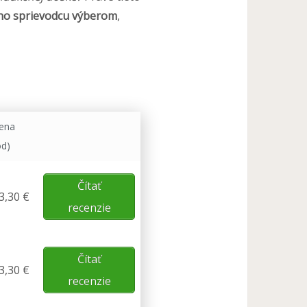
ho sprievodcu výberom
,
ena
od)
Čítať
3,30 €
recenzie
Čítať
3,30 €
recenzie