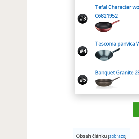
Tefal Character w
C6821952
#3
Tescoma panvica
#4
Banquet Granite 2
#5
Obsah článku
[
zobrazit
]