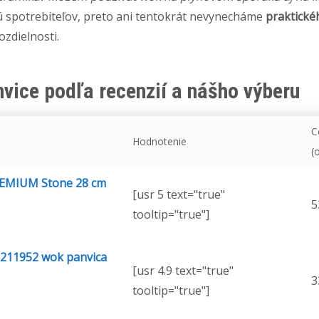
jú spotrebiteľov, preto ani tentokrát nevynecháme
praktické
ozdielnosti.
vice podľa recenzií a nášho výberu
C
Hodnotenie
(
EMIUM Stone 28 cm
[usr 5 text="true"
5
tooltip="true"]
6211952 wok panvica
[usr 4.9 text="true"
3
tooltip="true"]