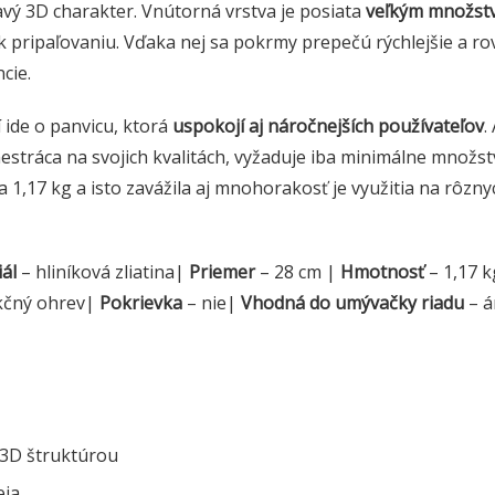
ý 3D charakter. Vnútorná vrstva je posiata
veľkým množst
k pripaľovaniu. Vďaka nej sa pokrmy prepečú rýchlejšie a ro
cie.
 ide o panvicu, ktorá
uspokojí aj náročnejších používateľov
.
estráca na svojich kvalitách, vyžaduje iba minimálne množst
a 1,17 kg a isto zavážila aj mnohorakosť je využitia na rôzny
ál
– hliníková zliatina|
Priemer
– 28 cm |
Hmotnosť
– 1,17 k
ukčný ohrev|
Pokrievka
– nie|
Vhodná do umývačky riadu
– á
 3D štruktúrou
eja