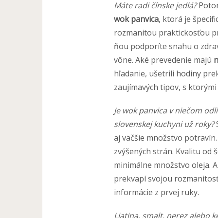
Máte radi čínske jedlá?
Potom
wok panvica
, ktorá je špeci
rozmanitou praktickosťou pr
ňou podporíte snahu o zdrav
vône. Aké prevedenie majú
n
hľadanie, ušetrili hodiny pr
zaujímavých tipov, s ktorými
Je wok panvica v niečom odl
slovenskej kuchyni už roky?
S
aj väčšie množstvo potravín.
zvýšených strán. Kvalitu od 
minimálne množstvo oleja. 
prekvapí svojou rozmanitosť
informácie z prvej ruky.
Liatina, smalt, nerez alebo