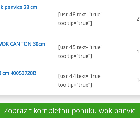
ok panvica 28 cm
[usr 4.8 text="true"
2
tooltip="true"]
 WOK CANTON 30cm
[usr 4.5 text="true"
1
tooltip="true"]
8 cm 40050728B
[usr 4.4 text="true"
1
tooltip="true"]
Zobraziť kompletnú ponuku wok panvíc