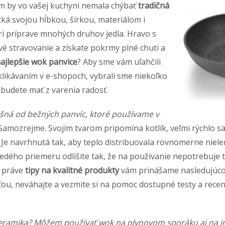
 by vo vašej kuchyni nemala chýbať
tradičná
fická svojou hĺbkou, šírkou, materiálom i
i príprave mnohých druhov jedla. Hravo s
é stravovanie a získate pokrmy plné chuti a
ajlepšie wok panvice
? Aby sme vám uľahčili
eklikávaním v e-shopoch, vybrali sme niekoľko
 budete mať z varenia radosť.
išná od bežných panvíc, ktoré používame v
amozrejme. Svojím tvarom pripomína kotlík, veľmi rýchlo sa
 Je navrhnutá tak, aby teplo distribuovala rovnomerne nielen 
šedého priemeru odlíšite tak, že na používanie nepotrebuje 
A práve
tipy na kvalitné produkty
vám prinášame nasledujúco
ou, neváhajte a vezmite si na pomoc dostupné testy a recen
 keramika? Môžem používať wok na plynovom sporáku aj na 