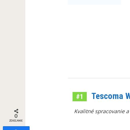
Tescoma W
#1
Kvalitné spracovanie a
0
ZDIEĽANIE