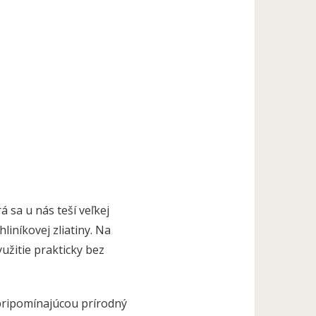
rá sa u nás teší veľkej
hliníkovej zliatiny. Na
yužitie prakticky bez
pripomínajúcou prírodný