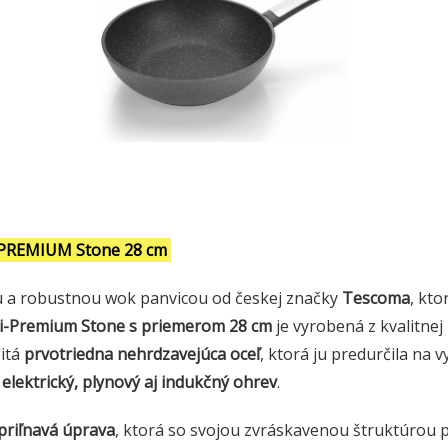
-PREMIUM Stone 28 cm
 a robustnou wok panvicou od českej značky
Tescoma
, kto
i-Premium Stone s priemerom 28 cm
je vyrobená z kvalitnej 
itá
prvotriedna nehrdzavejúca oceľ
, ktorá ju predurčila na v
 elektrický, plynový aj indukčný ohrev
.
priľnavá úprava
, ktorá so svojou zvráskavenou štruktúrou 