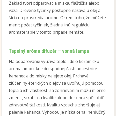
Základ tvorí odparovacia miska, fľaštička alebo
váza. Drevené tyčinky postupne nasávajú olej a
šíria do prostredia arómu. Okrem toho, že môžete
meniť počet tyčiniek, žiadnu inú reguláciu
aromaterapie v tomto prípade nemáte.
Tepelný aróma difuzér – vonná lampa
Na odparovanie využíva teplo. Ide o keramickú
aromalampu, kde do spodnej časti umiestnite
kahanec a do misky nalejete olej. Prchavé
zlúčeniny éterických olejov sa uvoľňujú pomocou
tepla a ich vlastnosti sa zohrievaním môžu mierne
zmeniť, stratiť na kvalite alebo dokonca spôsobiť
zdravotné ťažkosti. Kvalitu vzduchu zhoršuje aj
pálenie kahanca. Výhodou je nízka cena, nehlučný