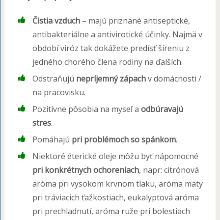
Čistia vzduch
– majú priznané antiseptické,
antibakteriálne a antivirotické účinky. Najmä v
období viróz tak dokážete predísť šíreniu z
jedného chorého člena rodiny na ďalších.
Odstraňujú
nepríjemný zápach
v domácnosti /
na pracovisku.
Pozitívne pôsobia na myseľ a
odbúravajú
stres
.
Pomáhajú
pri problémoch so spánkom
.
Niektoré éterické oleje môžu byť nápomocné
pri konkrétnych ochoreniach
, napr: citrónová
aróma pri vysokom krvnom tlaku, aróma mäty
pri tráviacich ťažkostiach, eukalyptová aróma
pri prechladnutí, aróma ruže pri bolestiach