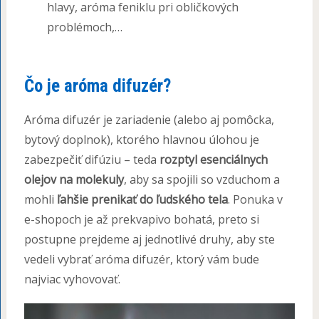
hlavy, aróma feniklu pri obličkových
problémoch,…
Čo je aróma difuzér?
Aróma difuzér je zariadenie (alebo aj pomôcka,
bytový doplnok), ktorého hlavnou úlohou je
zabezpečiť difúziu – teda
rozptyl esenciálnych
olejov na molekuly
, aby sa spojili so vzduchom a
mohli
ľahšie prenikať do ľudského tela
. Ponuka v
e-shopoch je až prekvapivo bohatá, preto si
postupne prejdeme aj jednotlivé druhy, aby ste
vedeli vybrať aróma difuzér, ktorý vám bude
najviac vyhovovať.