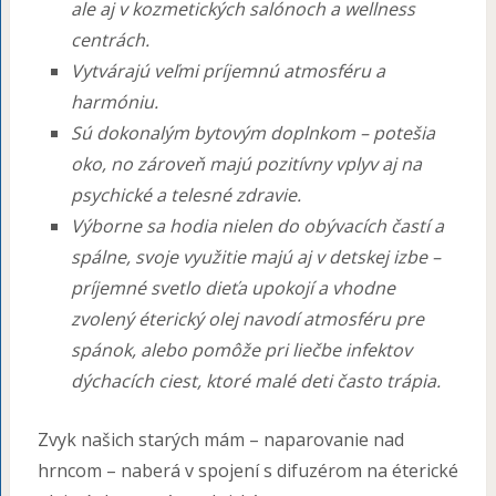
ale aj v kozmetických salónoch a wellness
centrách.
Vytvárajú veľmi príjemnú atmosféru a
harmóniu.
Sú dokonalým bytovým doplnkom – potešia
oko, no zároveň majú pozitívny vplyv aj na
psychické a telesné zdravie.
Výborne sa hodia nielen do obývacích častí a
spálne, svoje využitie majú aj v detskej izbe –
príjemné svetlo dieťa upokojí a vhodne
zvolený éterický olej navodí atmosféru pre
spánok, alebo pomôže pri liečbe infektov
dýchacích ciest, ktoré malé deti často trápia.
Zvyk našich starých mám – naparovanie nad
hrncom – naberá v spojení s difuzérom na éterické