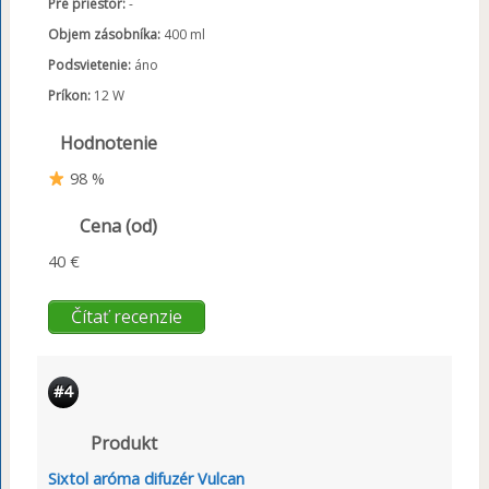
Pre priestor:
-
Objem zásobníka:
400 ml
Podsvietenie:
áno
Príkon:
12 W
Hodnotenie
98 %
Cena (od)
40 €
Čítať recenzie
#4
Produkt
Sixtol aróma difuzér Vulcan