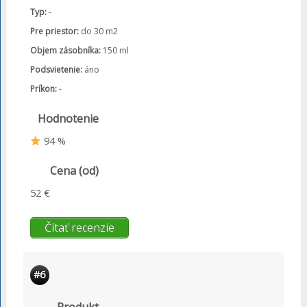
Typ:
-
Pre priestor:
do 30 m2
Objem zásobníka:
150 ml
Podsvietenie:
áno
Príkon:
-
Hodnotenie
94 %
Cena (od)
52 €
Čítať recenzie
#6
Produkt