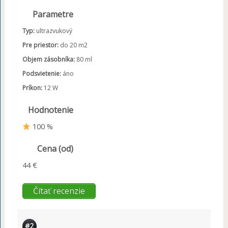
Parametre
Typ:
ultrazvukový
Pre priestor:
do 20 m2
Objem zásobníka:
80 ml
Podsvietenie:
áno
Príkon:
12 W
Hodnotenie
100 %
Cena (od)
44 €
Čítať recenzie
#2