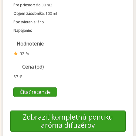
Pre priestor:
do 30 m2
Objem zásobníka:
100 ml
Podsvietenie:
áno
Napájanie:
-
Hodnotenie
92 %
Cena (od)
37 €
Čítať recenzie
Zobraziť kompletnú ponuku
aróma difuzérov