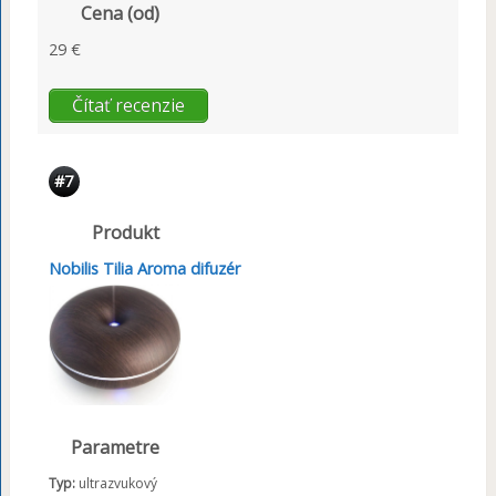
Cena (od)
29 €
Čítať recenzie
#7
Produkt
Nobilis Tilia Aroma difuzér
Parametre
Typ:
ultrazvukový