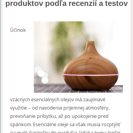
produktov podľa recenzií a testov
Účinok
vzácnych esenciálnych olejov má zaujímavé
využitie – od navodenia príjemnej atmosféry,
prevoňanie príbytku, až po upokojenie pred
spánkom. Esenciálne oleje sa však musia rozptýliť
na malé čiastočky do ovzdušia. Vďaka tomu lepšie