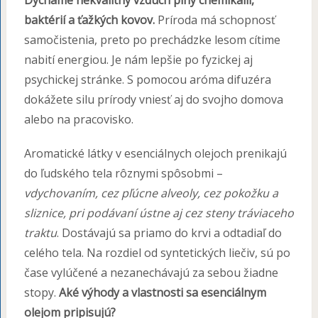
Dýchame nekvalitný vzduch plný chemikálií,
baktérií a ťažkých kovov.
Príroda má schopnosť
samočistenia, preto po prechádzke lesom cítime
nabití energiou. Je nám lepšie po fyzickej aj
psychickej stránke. S pomocou aróma difuzéra
dokážete silu prírody vniesť aj do svojho domova
alebo na pracovisko.
Aromatické látky v esenciálnych olejoch prenikajú
do ľudského tela rôznymi spôsobmi –
vdychovaním, cez pľúcne alveoly, cez pokožku a
sliznice, pri podávaní ústne aj cez steny tráviaceho
traktu
. Dostávajú sa priamo do krvi a odtadiaľ do
celého tela. Na rozdiel od syntetických liečiv, sú po
čase vylúčené a nezanechávajú za sebou žiadne
stopy.
Aké výhody a vlastnosti sa esenciálnym
olejom pripisujú?