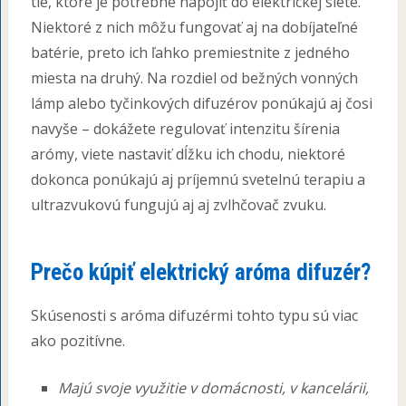
tie, ktoré je potrebné napojiť do elektrickej siete.
Niektoré z nich môžu fungovať aj na dobíjateľné
batérie, preto ich ľahko premiestnite z jedného
miesta na druhý. Na rozdiel od bežných vonných
lámp alebo tyčinkových difuzérov ponúkajú aj čosi
navyše – dokážete regulovať intenzitu šírenia
arómy, viete nastaviť dĺžku ich chodu, niektoré
dokonca ponúkajú aj príjemnú svetelnú terapiu a
ultrazvukovú fungujú aj aj zvlhčovač zvuku.
Prečo kúpiť elektrický aróma difuzér?
Skúsenosti s aróma difuzérmi tohto typu sú viac
ako pozitívne.
Majú svoje využitie v domácnosti, v kancelárii,