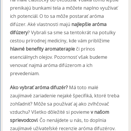
prenikajú bunkami tela a môžete naplno využívať
ich potenciál. O to sa môže postarať aróma
difúzer. Aké vlastnosti majú
najlepšie aróma
difúzery
? Vybrali sa sme sa tentokrát na potulky
cestou prírodnej medicíny, kde vám priblížime
hlavné benefity aromaterapie
či prínos
esenciálnych olejov. Pozornosť však budeme
venovať najmä aróma difúzerom a ich
prevedeniam.
Ako vybrať aróma difuzér?
Má toto malé
zaujímavé zariadenie nejaké špecifiká, ktoré treba
zohľadniť? Môže sa používať aj ako zvlhčovač
vzduchu? Všetko dôležité si povieme
v našom
sprievodcovi
. Čo nenájdete u nás, to doplnia
zaujímavé užívateľské recenzie aróma difuzérov.