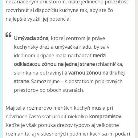
nezariadeným priestorom, máte jedinečnú príležitosť
rozvrhnúť si dispozíciu kuchyne tak, aby ste čo
najlepšie využili jej potenciál.
Umývacia zóna
, ktorej centrom je práve
kuchynský drez a umývačka riadu, by sa v
ideálnom prípade mala nachádzať
medzi
odkladacou zónou na jednej strane
(chladnička,
skrinka na potraviny)
a varnou zónou na druhej
strane
. Samozrejme – s dostatkom prípravných
priestorov po oboch stranách.
Majitelia rozmerovo menších kuchýň musia pri
návrhoch častokrát urobiť niekoľko
kompromisov
.
Keďže je však ponuka drezov typovo aj veľkostne
rozmanitá, aj v stiesnených podmienkach sa im podarí