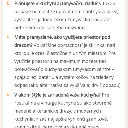
Plánujete v kuchyni aj umývačku riadu?
V takom
prípade nemusíte kupovať dominantný dvojdrez,
vystačíte s jednodrezom. Umývačka riadu vás
odbremení od ručného umývania.
Máte premyslené, ako využijete priestor pod
drezom?
Vo väčšine domácností je skrinka, nad
ktorou je drez, čiastočne hluchým miestom. Pre
využitie priestoru na maximum môžete tiež
pouvažovať o kuchynskom umývacom centre –
spája drez, batériu a systém košov na triedený
odpad (ako alternatíva sa využíva aj drvič odpadu).
V akom štýle je zariadená vaša kuchyňa?
Pre
rustikálne a vintage kuchyne sú ako stvorené
medené a keramické drezy, v moderných
kuchyniach zas najlepšie vyniknú granitové,
kompozitné, nerezové a sklenené drezy.