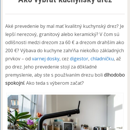
Aké prevedenie by mal mať kvalitný kuchynský drez? Je
lepší nerezový, granitový alebo keramický? V čom sú
odlišnosti medzi drezom za 60 € a drezom drahším ako
200 €? Výbava do kuchyne zahŕňa niekoľko základných
prvkov – od
varnej dosky
, cez
digestor
,
chladničku
, až
po drez. Jeho prevedenie stojí za dôkladné
premyslenie, aby ste s používaním drezu boli
dlhodobo
spokojní
. Ako teda s výberom začať?