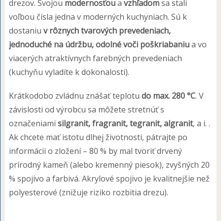
drezov. Svojou
modernosťou
a
vzhľadom
sa stali
voľbou čísla jedna v moderných kuchyniach. Sú k
dostaniu
v rôznych tvarových prevedeniach,
jednoduché na údržbu, odolné voči poškriabaniu
a vo
viacerých atraktívnych farebných prevedeniach
(kuchyňu vyladíte k dokonalosti).
Krátkodobo zvládnu znášať teplotu
do max. 280 °C
. V
závislosti od výrobcu sa môžete stretnúť s
označeniami
silgranit, fragranit, tegranit, algranit
, a i. .
Ak chcete mať istotu dlhej životnosti, pátrajte po
informácii o zložení – 80 % by mal tvoriť drvený
prírodný kameň (alebo kremenný piesok), zvyšných 20
% spojivo a farbivá. Akrylové spojivo je kvalitnejšie než
polyesterové (znižuje riziko rozbitia drezu).