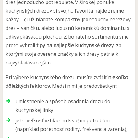
drez jednoducho potrebujete. V širokej ponuke
kuchynských drezov si svojho favorita nájde zrejme
každý – či už hľadáte kompaktný jednoduchý nerezový
drez – vaničku, alebo luxusnú keramickú dominantu s
odkvapkávacou plochou. Z bohatého sortimentu sme
preto vybrali
tipy na najlepšie kuchynské drezy
, za
ktorými stoja overené značky a ich drezy patria k
najvyhľadávanejším.
Pri výbere kuchynského drezu musíte zvážiť
niekoľko
dôležitých faktorov
. Medzi nimi je predovšetkým:
umiestnenie a spôsob osadenia drezu do
kuchynskej linky,
jeho veľkosť vzhľadom k vašim potrebám
(napríklad početnosť rodiny, frekvencia varenia),