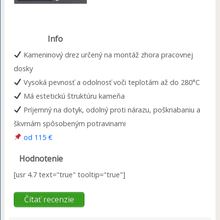
Info
Kameninový drez určený na montáž zhora pracovnej
dosky
Vysoká pevnosť a odolnosť voči teplotám až do 280°C
Má estetickú štruktúru kameňa
Príjemný na dotyk, odolný proti nárazu, poškriabaniu a
škvrnám spôsobeným potravinami
od 115 €
Hodnotenie
[usr 4.7 text="true" tooltip="true"]
Čítať recenzie