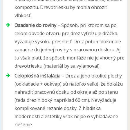
kompozitu. Drevotriesku by mohla ohroziť
vlhkosť.
Osadenie do roviny
– Spôsob, pri ktorom sa po
celom obvode otvoru pre drez vyfrézuje drážka.
Vyžaduje vysokú presnosť. Drez potom dokonale
zapadne do jednej roviny s pracovnou doskou. Aj
tu však platí, že spôsob montáže nie je vhodný pre
drevotriesku (materiál by sa vylamoval).
Celoplošná inštalácia
– Drez a jeho okolité plochy
(odkladacie + odkvap) sú natoľko veľké, že dokážu
nahradiť pracovnú dosku od okraja až po stenu
(teda drez hlboký napríklad 60 cm). Nevyžaduje
komplikované rezanie dosky. Z hľadiska
modernosti a estetiky však nejde o vyhľadávané
riešenie.