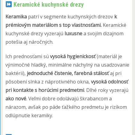
Keramické kuchynské drezy
Keramika
patrí v segmente kuchynských drezov
k
prémiovým materiálom s top vlastnosťami.
Keramické
kuchynské drezy vyzerajú
luxusne
a svojím dizajnom
potešia aj náročných.
Ich prednosťami sú
vysoká hygienickosť
(materiál je
výnimočné hladký, minimálne náchylný na usadzovanie
baktérii),
jednoduché čistenie, farebná stálosť
aj pri
pôsobení slnka z náprotivného okna,
vysoká odolnosť
pri kontakte s horúcimi predmetmi
. Dlhé roky vyzerajú
ako nové
. Veľmi dobre odolávajú škrabancom a
nárazom, avšak po páde ťažkého predmetu je rizikom
odlúpnutie keramiky.