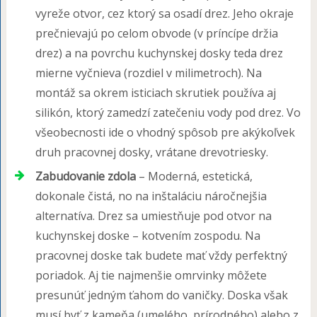
vyreže otvor, cez ktorý sa osadí drez. Jeho okraje
prečnievajú po celom obvode (v príncípe držia
drez) a na povrchu kuchynskej dosky teda drez
mierne vyčnieva (rozdiel v milimetroch). Na
montáž sa okrem isticiach skrutiek používa aj
silikón, ktorý zamedzí zatečeniu vody pod drez. Vo
všeobecnosti ide o vhodný spôsob pre akýkoľvek
druh pracovnej dosky, vrátane drevotriesky.
Zabudovanie zdola
– Moderná, estetická,
dokonale čistá, no na inštaláciu náročnejšia
alternatíva. Drez sa umiestňuje pod otvor na
kuchynskej doske – kotvením zospodu. Na
pracovnej doske tak budete mať vždy perfektný
poriadok. Aj tie najmenšie omrvinky môžete
presunúť jedným ťahom do vaničky. Doska však
musí byť z kameňa (umelého, prírodného) alebo z