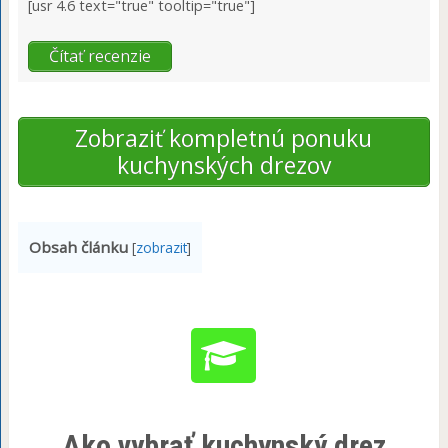
[usr 4.6 text="true" tooltip="true"]
Čítať recenzie
Zobraziť kompletnú ponuku
kuchynských drezov
Obsah článku
[
zobrazit
]
Ako vybrať kuchynský drez