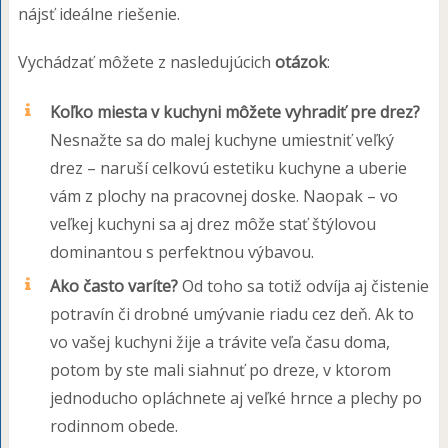
nájsť ideálne riešenie.
Vychádzať môžete z nasledujúcich
otázok
:
Koľko miesta v kuchyni môžete vyhradiť pre drez?
Nesnažte sa do malej kuchyne umiestniť veľký
drez – naruší celkovú estetiku kuchyne a uberie
vám z plochy na pracovnej doske. Naopak – vo
veľkej kuchyni sa aj drez môže stať štýlovou
dominantou s perfektnou výbavou.
Ako často varíte?
Od toho sa totiž odvíja aj čistenie
potravín či drobné umývanie riadu cez deň. Ak to
vo vašej kuchyni žije a trávite veľa času doma,
potom by ste mali siahnuť po dreze, v ktorom
jednoducho opláchnete aj veľké hrnce a plechy po
rodinnom obede.