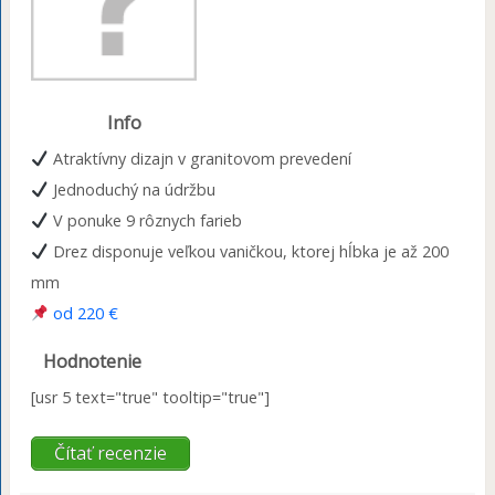
Info
Atraktívny dizajn v granitovom prevedení
Jednoduchý na údržbu
V ponuke 9 rôznych farieb
Drez disponuje veľkou vaničkou, ktorej hĺbka je až 200
mm
od 220 €
Hodnotenie
[usr 5 text="true" tooltip="true"]
Čítať recenzie