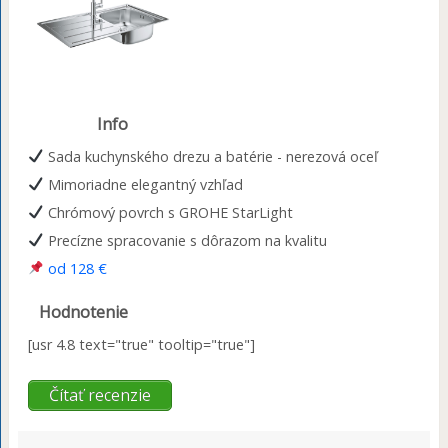
Info
Sada kuchynského drezu a batérie - nerezová oceľ
Mimoriadne elegantný vzhľad
Chrómový povrch s GROHE StarLight
Precízne spracovanie s dôrazom na kvalitu
od 128 €
Hodnotenie
[usr 4.8 text="true" tooltip="true"]
Čítať recenzie