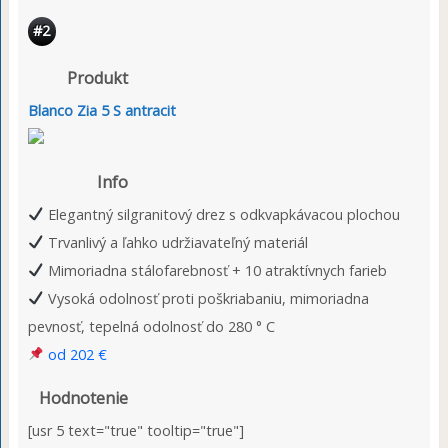
#2
Produkt
Blanco Zia 5 S antracit
Info
Elegantný silgranitový drez s odkvapkávacou plochou
Trvanlivý a ľahko udržiavateľný materiál
Mimoriadna stálofarebnosť + 10 atraktívnych farieb
Vysoká odolnosť proti poškriabaniu, mimoriadna
pevnosť, tepelná odolnosť do 280 ° C
od 202 €
Hodnotenie
[usr 5 text="true" tooltip="true"]