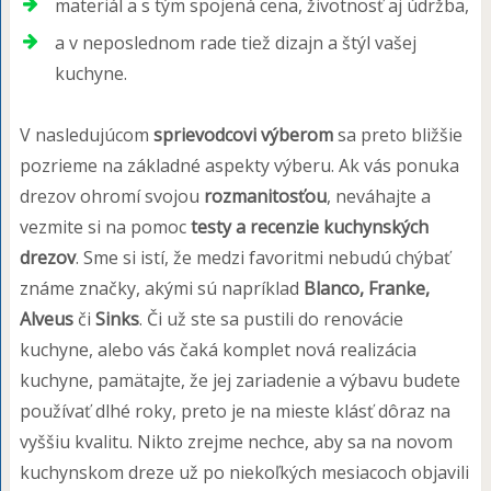
materiál a s tým spojená cena, životnosť aj údržba,
a v neposlednom rade tiež dizajn a štýl vašej
kuchyne.
V nasledujúcom
sprievodcovi výberom
sa preto bližšie
pozrieme na základné aspekty výberu. Ak vás ponuka
drezov ohromí svojou
rozmanitosťou
, neváhajte a
vezmite si na pomoc
testy a recenzie kuchynských
drezov
. Sme si istí, že medzi favoritmi nebudú chýbať
známe značky, akými sú napríklad
Blanco, Franke,
Alveus
či
Sinks
. Či už ste sa pustili do renovácie
kuchyne, alebo vás čaká komplet nová realizácia
kuchyne, pamätajte, že jej zariadenie a výbavu budete
používať dlhé roky, preto je na mieste klásť dôraz na
vyššiu kvalitu. Nikto zrejme nechce, aby sa na novom
kuchynskom dreze už po niekoľkých mesiacoch objavili