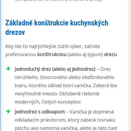
Základné konštrukcie kuchynských
drezov
Aby ste čo najrýchlejšie zúžili výber, začnite
preferovanou
konštrukciou
(alebo aj typom)
drezu
.
Jednoduchý drez (alebo aj jednodrez)
– Drez
okrúhleho, štvorcového alebo obdĺžnikového
tvaru, ktorého základ tvorí vanička. Zaberá iba
nevyhnutné miesto. Obľúbené riešenie
moderných, čistých konceptov.
Jednodrez s odkvapom
– Vanička je doplnená
odkladacím priestorom, ktorý zaberá rovnakú
plochu ako samotná vanička, alebo je táto časť