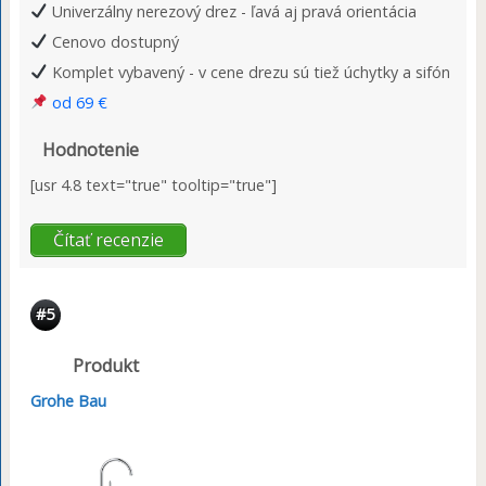
Univerzálny nerezový drez - ľavá aj pravá orientácia
Cenovo dostupný
Komplet vybavený - v cene drezu sú tiež úchytky a sifón
od 69 €
Hodnotenie
[usr 4.8 text="true" tooltip="true"]
Čítať recenzie
#5
Produkt
Grohe Bau