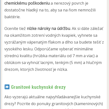
chemickému poškodeniu
a nerezový povrch je
dostatočne hladký na to, aby sa na ňom nemnožili
baktérie.
Oceníte tiež
nízke nároky na údržbu
. Ak si dáte záležať
na okamžitom zotrení vodných kvapiek, vyhnete sa
vyzrážaným vápenatým fľakom a dlho sa budete tešiť z
vysokého lesku. Odporúčame vyberať minimálne
strednú kvalitu (hrúbka materiálu od 7 mm a viac) a
oblúkom sa vyhnúť lacným, tenkým (5 mm) a hlučným
drezom, ktorých životnosť je nízka.
Granitové kuchynské drezy
Ako vyzerajú aktuálne najvyhľadávanejšie kuchynské
drezy? Pozrite do ponuky granitových (kameninových)