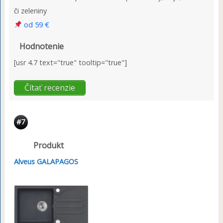
či zeleniny
od 59 €
Hodnotenie
[usr 4.7 text="true" tooltip="true"]
Čítať recenzie
#7
Produkt
Alveus GALAPAGOS