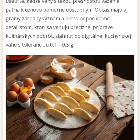
ušetríte, keďže váhy s takou presnosťou váženia
patria k cenovo pomerne dostupným. Občas majú aj
gramy zásadný význam a preto odporúčame
detailistom, ktorí sa venujú precíznej príprave
kulinárskych dobrôt, siahnuť po digitálnej kuchynskej
váhe s toleranciou 0,1 – 0,5 g.