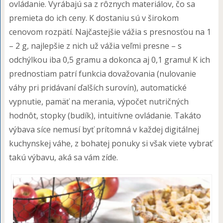
ovládanie. Vyrábajú sa z rôznych materiálov, čo sa
premieta do ich ceny. K dostaniu sú v širokom
cenovom rozpätí. Najčastejšie vážia s presnosťou na 1
– 2 g, najlepšie z nich už vážia veľmi presne – s
odchýlkou iba 0,5 gramu a dokonca aj 0,1 gramu! K ich
prednostiam patrí funkcia dovažovania (nulovanie
váhy pri pridávaní ďalších surovín), automatické
vypnutie, pamäť na merania, výpočet nutričných
hodnôt, stopky (budík), intuitívne ovládanie. Takáto
výbava síce nemusí byť prítomná v každej digitálnej
kuchynskej váhe, z bohatej ponuky si však viete vybrať
takú výbavu, aká sa vám zíde.