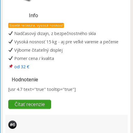
Info
Skvelé recenzie, vysoká nosnosť
Nadčasový dizajn, z bezpečnostného skla
Vysoká nosnosť 15 kg - aj pre veľké varenie a pečenie
Výborne čitateľný displej
Pomer cena / kvalita
od 32 €
Hodnotenie
[usr 4.7 text="true" tooltip="true"]
Čítať recenzie
#6