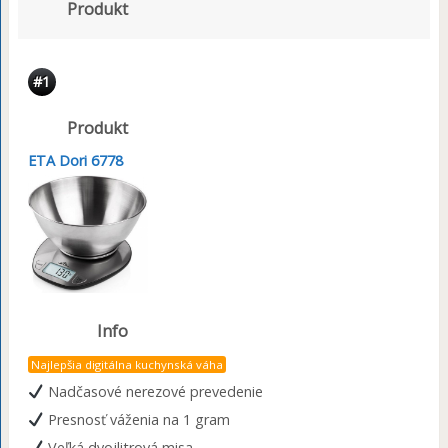
Produkt
#1
Produkt
ETA Dori 6778
Info
Najlepšia digitálna kuchynská váha
Nadčasové nerezové prevedenie
Presnosť váženia na 1 gram
Veľká dvojlitrová misa