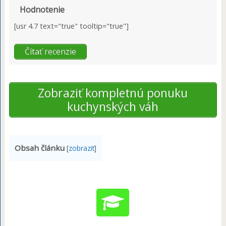
Hodnotenie
[usr 4.7 text="true" tooltip="true"]
Čítať recenzie
Zobraziť kompletnú ponuku
kuchynských váh
Obsah článku
[
zobrazit
]