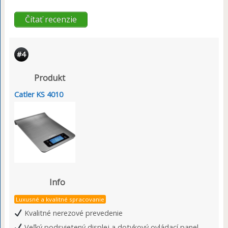
Čítať recenzie
#4
Produkt
Catler KS 4010
Info
Luxusné a kvalitné spracovanie
Kvalitné nerezové prevedenie
Veľký podsvietený displej a dotykový ovládací panel