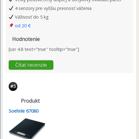
4 senzory pre vyššiu presnosť váženia
Váživosť do 5 kg
od 20 €
Hodnotenie
[usr 4.8 text="true" tooltip="true"]
Čítať recenzie
#5
Produkt
Soehnle 67080