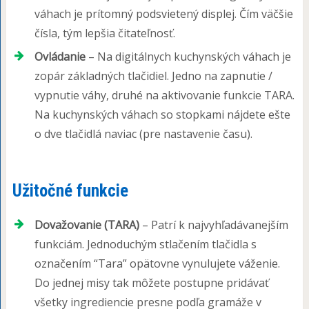
váhach je prítomný podsvietený displej. Čím väčšie
čísla, tým lepšia čitateľnosť.
Ovládanie
– Na digitálnych kuchynských váhach je
zopár základných tlačidiel. Jedno na zapnutie /
vypnutie váhy, druhé na aktivovanie funkcie TARA.
Na kuchynských váhach so stopkami nájdete ešte
o dve tlačidlá naviac (pre nastavenie času).
Užitočné funkcie
Dovažovanie (TARA)
– Patrí k najvyhľadávanejším
funkciám. Jednoduchým stlačením tlačidla s
označením “Tara” opätovne vynulujete váženie.
Do jednej misy tak môžete postupne pridávať
všetky ingrediencie presne podľa gramáže v