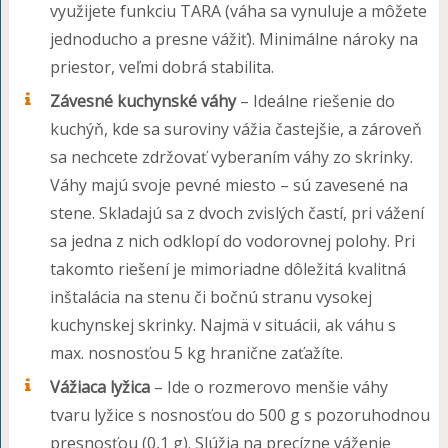
využijete funkciu TARA (váha sa vynuluje a môžete
jednoducho a presne vážiť). Minimálne nároky na
priestor, veľmi dobrá stabilita.
Závesné kuchynské váhy
– Ideálne riešenie do
kuchýň, kde sa suroviny vážia častejšie, a zároveň
sa nechcete zdržovať vyberaním váhy zo skrinky.
Váhy majú svoje pevné miesto – sú zavesené na
stene. Skladajú sa z dvoch zvislých častí, pri vážení
sa jedna z nich odklopí do vodorovnej polohy. Pri
takomto riešení je mimoriadne dôležitá kvalitná
inštalácia na stenu či bočnú stranu vysokej
kuchynskej skrinky. Najmä v situácii, ak váhu s
max. nosnosťou 5 kg hranične zaťažíte.
Vážiaca lyžica
– Ide o rozmerovo menšie váhy
tvaru lyžice s nosnosťou do 500 g s pozoruhodnou
presnosťou (0,1 g). Slúžia na precízne váženie