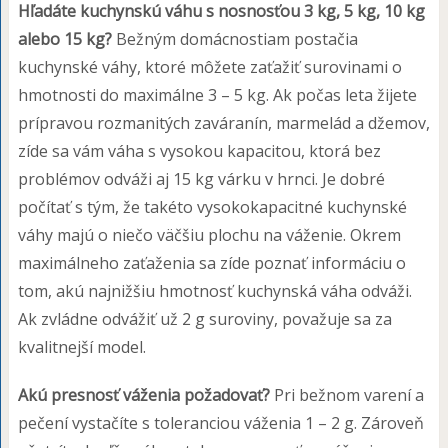
Hľadáte kuchynskú váhu s nosnosťou 3 kg, 5 kg, 10 kg
alebo 15 kg?
Bežným domácnostiam postačia
kuchynské váhy, ktoré môžete zaťažiť surovinami o
hmotnosti do maximálne 3 – 5 kg. Ak počas leta žijete
prípravou rozmanitých zaváranín, marmelád a džemov,
zíde sa vám váha s vysokou kapacitou, ktorá bez
problémov odváži aj 15 kg várku v hrnci. Je dobré
počítať s tým, že takéto vysokokapacitné kuchynské
váhy majú o niečo väčšiu plochu na váženie. Okrem
maximálneho zaťaženia sa zíde poznať informáciu o
tom, akú najnižšiu hmotnosť kuchynská váha odváži.
Ak zvládne odvážiť už 2 g suroviny, považuje sa za
kvalitnejší model.
Akú presnosť váženia požadovať?
Pri bežnom varení a
pečení vystačíte s toleranciou váženia 1 – 2 g. Zároveň