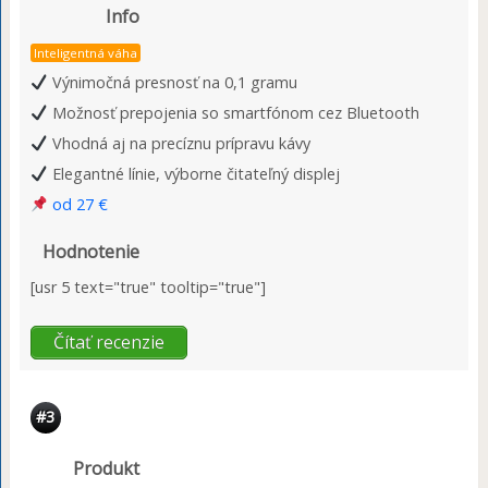
Info
Inteligentná váha
Výnimočná presnosť na 0,1 gramu
Možnosť prepojenia so smartfónom cez Bluetooth
Vhodná aj na precíznu prípravu kávy
Elegantné línie, výborne čitateľný displej
od 27 €
Hodnotenie
[usr 5 text="true" tooltip="true"]
Čítať recenzie
#3
Produkt