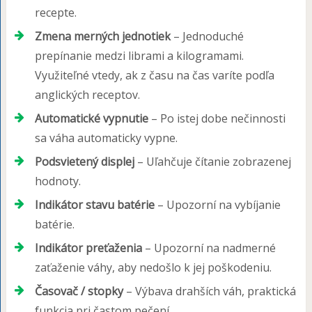
recepte.
Zmena merných jednotiek
– Jednoduché
prepínanie medzi librami a kilogramami.
Využiteľné vtedy, ak z času na čas varíte podľa
anglických receptov.
Automatické vypnutie
– Po istej dobe nečinnosti
sa váha automaticky vypne.
Podsvietený displej
– Uľahčuje čítanie zobrazenej
hodnoty.
Indikátor stavu batérie
– Upozorní na vybíjanie
batérie.
Indikátor preťaženia
– Upozorní na nadmerné
zaťaženie váhy, aby nedošlo k jej poškodeniu.
Časovač / stopky
– Výbava drahších váh, praktická
funkcia pri častom pečení.