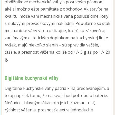
obdĺžnikové mechanické váhy s posuvným pásmom,
aké si možno ešte pamätáte z obchodov. Ak stavíte na
kvalitu, môže vám mechanická váha poslúžiť dlhé roky
s nulovými prevádzkovými nákladmi. Populárne sa stali
mechanické váhy v retro dizajne, ktoré sú zároveň aj
zaujímavým estetickým doplnkom na kuchynskej linke.
Avšak, majú niekoľko slabín – sú spravidla väčšie,
ťažšie, a presnosť váženia kolíše od +/- 5 g až po +/- 20
g.
Digitálne kuchynské váhy
Digitálne kuchynské váhy patria k najpredávanejším, a
to aj napriek tomu, že na svoj chod potrebujú batérie.
Nečudo – hlavným lákadlom je ich rozmanitosť,
rýchlosť váženia, presnosť a extra jednoduché