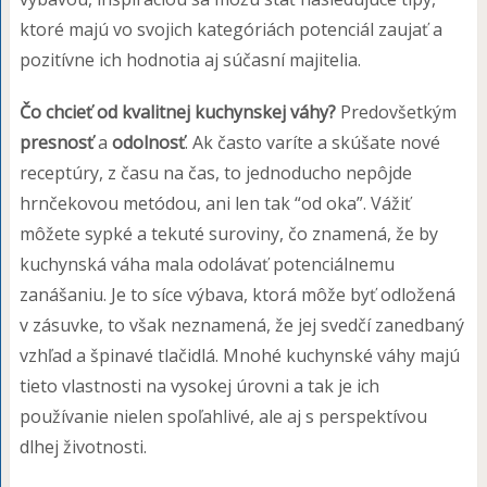
ktoré majú vo svojich kategóriách potenciál zaujať a
pozitívne ich hodnotia aj súčasní majitelia.
Čo chcieť od kvalitnej kuchynskej váhy?
Predovšetkým
presnosť
a
odolnosť
. Ak často varíte a skúšate nové
receptúry, z času na čas, to jednoducho nepôjde
hrnčekovou metódou, ani len tak “od oka”. Vážiť
môžete sypké a tekuté suroviny, čo znamená, že by
kuchynská váha mala odolávať potenciálnemu
zanášaniu. Je to síce výbava, ktorá môže byť odložená
v zásuvke, to však neznamená, že jej svedčí zanedbaný
vzhľad a špinavé tlačidlá. Mnohé kuchynské váhy majú
tieto vlastnosti na vysokej úrovni a tak je ich
používanie nielen spoľahlivé, ale aj s perspektívou
dlhej životnosti.