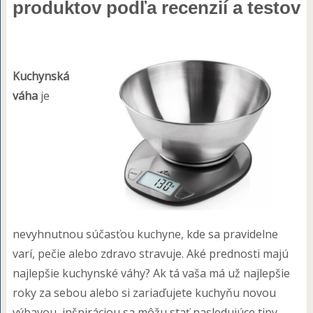
produktov podľa recenzií a testov
Kuchynská
váha
je
nevyhnutnou súčasťou kuchyne, kde sa pravidelne
varí, pečie alebo zdravo stravuje. Aké prednosti majú
najlepšie kuchynské váhy? Ak tá vaša má už najlepšie
roky za sebou alebo si zariaďujete kuchyňu novou
výbavou, inšpiráciou sa môžu stať nasledujúce tipy,