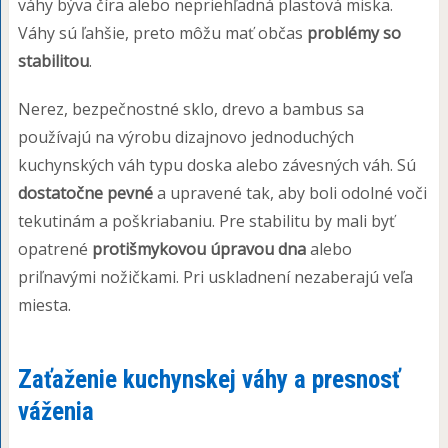
váhy býva číra alebo nepriehľadná plastová miska.
Váhy sú ľahšie, preto môžu mať občas
problémy so
stabilitou
.
Nerez, bezpečnostné sklo, drevo a bambus sa
používajú na výrobu dizajnovo jednoduchých
kuchynských váh typu doska alebo závesných váh. Sú
dostatočne pevné
a upravené tak, aby boli odolné voči
tekutinám a poškriabaniu. Pre stabilitu by mali byť
opatrené
protišmykovou úpravou dna
alebo
priľnavými nožičkami. Pri uskladnení nezaberajú veľa
miesta.
Zaťaženie kuchynskej váhy a presnosť
váženia