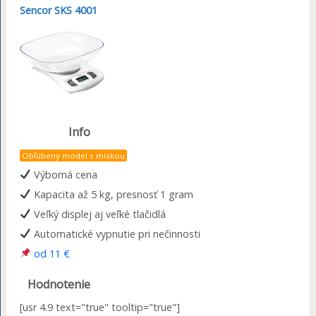
Sencor SKS 4001
Info
Obľúbený model s miskou
Výborná cena
Kapacita až 5 kg, presnosť 1 gram
Veľký displej aj veľké tlačidlá
Automatické vypnutie pri nečinnosti
od 11 €
Hodnotenie
[usr 4.9 text="true" tooltip="true"]