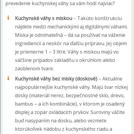
prevedenie kuchynskej váhy sa vám hodí najviac?
Kuchynské váhy s miskou
– Takúto konštrukciu
nájdete medzi mechanickými aj digitálnymi váhami.
Miska je odnímateľná – dá sa používať na váženie
ingrediencií a neskôr na ďalšiu prípravu. Jej objem
je priemerne 1 – 3 litre. Váhy s miskou majú vo
väčšine prípadov základňu v okrúhlom alebo
zaoblenom tvare.
Kuchynské váhy bez misky (doskové)
– Aktuálne
najpopulárnejšie kuchynské váhy. Majú tvar nízkej
dosky (materiál nerez, bezpečnostné sklo, drevo,
bambus – a ich kombinácie), v ktorom je osadený
displej a zopár ovládacích prvkov. Suroviny vážite
buď nasypaním na dosku, alebo vezmete
ktorúkoľvek nádobu z kuchynského riadu a