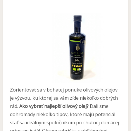
Zorientovať sa v bohatej ponuke olivových olejov
je výzvou, ku ktorej sa vám zíde niekoľko dobrých
rád.
Ako vybrať najlepší olivový olej?
Dali sme
dohromady niekoľko tipov, ktoré majú potenciál
stať sa ideálnym spoločníkom pri chutnej domácej
príprave jedál. Okrem rebríčka s obľúbenými