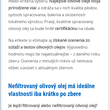
medzi kritéria výberu.
Najlepšie olivové oleje stoja
prirodzene viac
a odráža sa v nich kvalita plodov,
spôsob spracovania, balenia a skúsenosti
lokálneho výrobcu. Pravý, kvalitne spracovaný
olivový olej sa bude hrdiť
certifikáciou
na obale.
Na etikete si všímajte aj
získané ocenenia zo
súťaží a testov olivových olejov
. Výpovednú
hodnotu majú tie najaktuálnejšie – z daného roku
zberu. Ocenenia z minulých rokov už nemusia
vôbec súvisieť s aktuálnym zberom.
Nefiltrovaný olivový olej má ideálne
vlastnosti iba krátko po zbere
Je lepší filtrovaný alebo nefiltrovaný olivový olej?