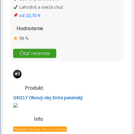
Lahodná a svieža chuť
od 20,70 €
Hodnotenie
98 %
Čítať recenzie
#3
Produkt
GRIZLY Olivový olej Extra panenský
Info
Najlepší olivový olej na varenie