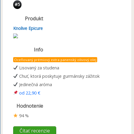
#5
Produkt
Knolive Epicure
Info
Oceňovaný prémiový extra panenský olivový olej
Lisovaný za studena
Chuť, ktorá poskytuje gurmánsky zážitok
Jedinečná aróma
od 22,90 €
Hodnotenie
94 %
Čítať recenzie