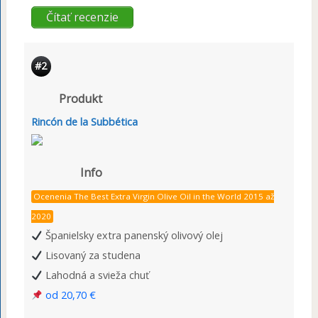
Čítať recenzie
#2
Produkt
Rincón de la Subbética
Info
Ocenenia The Best Extra Virgin Olive Oil in the World 2015 až
2020
Španielsky extra panenský olivový olej
Lisovaný za studena
Lahodná a svieža chuť
od 20,70 €