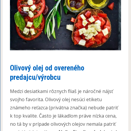
Olivový olej od overeného
predajcu/výrobcu
Medzi desiatkami rôznych fliaš je náročné nájsť
svojho favorita. Olivový olej nesúci etiketu
známeho reťazca (privátna značka) nebude patriť
k top kvalite. Často je lákadlom práve nízka cena,
no tá by v prípade olivových olejov nemala patriť