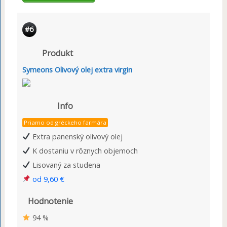
#6
Produkt
Symeons Olivový olej extra virgin
Info
Priamo od gréckeho farmára
Extra panenský olivový olej
K dostaniu v rôznych objemoch
Lisovaný za studena
od 9,60 €
Hodnotenie
94 %