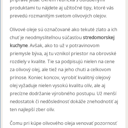
produktami tu nájdete aj užitočné tipy, ktoré vás
prevedú rozmanitým svetom olivových olejov.
Olivové oleje sú označované ako tekuté zlato a ich
chuť je neodmysliteľnou súčasťou
stredomorskej
kuchyne
. Avšak, ako to už v potravinovom
priemysle býva, aj tu vznikol priestor na obrovské
rozdiely v kvalite. Tie sa podpisujú nielen na cene
za olivový olej, ale tiež na jeho chuti a celkovom
prínose. Koniec koncov, vyrobiť kvalitný olejový
olej vyžaduje nielen vysokú kvalitu olív, ale aj
precízne dodržanie výrobného postupu. Už menší
nedostatok či nedôslednosť dokáže znehodnotiť aj
ten najlepší zber olív.
Čomu pri kúpe olivového oleja venovať pozornosť