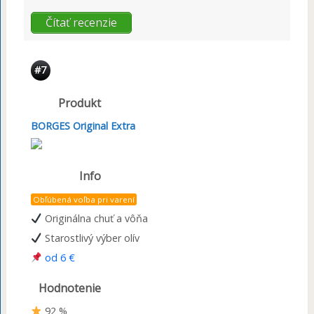
Čítať recenzie
#7
Produkt
BORGES Original Extra
Info
Obľúbená voľba pri varení
Originálna chuť a vôňa
Starostlivý výber olív
od 6 €
Hodnotenie
92 %