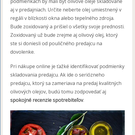
podmienkach by mali byť olivové oleje skladované
aj v predajniach. Určite neberte olej umiestnený v
regáli v blízkosti okna alebo tepelného zdroja.
Bude zoxidovaný a prišiel o všetky svoje prednosti.
Zoxidovaný už bude zrejme aj olivový olej, ktorý
ste si doniesli od pouličného predajcu na
dovolenke.
Pri nákupe online je ťažké identifikovať podmienky
skladovania predajcu. Ak ide o seriózneho
predajcu, ktorý sa zameriava na predaj kvalitných
olivových olejov, budú tomu zodpovedať aj
spokojné recenzie spotrebiteľov
.