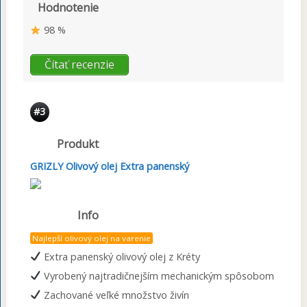
Hodnotenie
98 %
Čítať recenzie
#3
Produkt
GRIZLY Olivový olej Extra panenský
Info
Najlepší olivový olej na varenie
Extra panenský olivový olej z Kréty
Vyrobený najtradičnejším mechanickým spôsobom
Zachované veľké množstvo živín