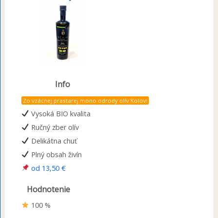
Info
Zo vzácnej prastarej mono odrody olív Kolovi
Vysoká BIO kvalita
Ručný zber olív
Delikátna chuť
Plný obsah živín
od 13,50 €
Hodnotenie
100 %