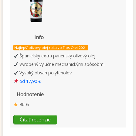
Info
Najlepší olivový olej roka vo Flos Olei 2021
Španielsky extra panenský olivový olej
Vyrobený výlučne mechanickými spôsobmi
Vysoký obsah polyfenolov
od 17,90 €
Hodnotenie
96 %
Čítať recenzie