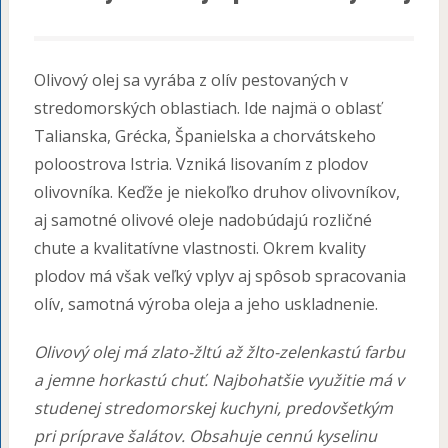
Olivový olej sa vyrába z olív pestovaných v
stredomorských oblastiach. Ide najmä o oblasť
Talianska, Grécka, Španielska a chorvátskeho
poloostrova Istria. Vzniká lisovaním z plodov
olivovníka. Keďže je niekoľko druhov olivovníkov,
aj samotné olivové oleje nadobúdajú rozličné
chute a kvalitatívne vlastnosti. Okrem kvality
plodov má však veľký vplyv aj spôsob spracovania
olív, samotná výroba oleja a jeho uskladnenie.
Olivový olej má zlato-žltú až žlto-zelenkastú farbu
a jemne horkastú chuť. Najbohatšie využitie má v
studenej stredomorskej kuchyni, predovšetkým
pri príprave šalátov. Obsahuje cennú kyselinu