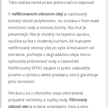
Táto otázka nemá práve jednoznačnú odpoveď.
V
nefiltrovanom olivovom oleji
je zachovaný
bohatý obsah polyfenolov, no zostáva v ňom malé
množstvo vody a olivovej dužiny. Na chuť je
pikantnejší. Nie je vhodný na tepelnú úpravu,
využíva sa iba v studenej kuchyni. Ak kupujete
nefiltrovaný olivový olej po vyše 4 mesiacoch od
extrakcie, počítajte s degradáciou oleja, ktorú
spôsobila prítomnosť vody a čiastočiek.
Nefiltrovaný EPOO záujem si preto zadovážte
priamo u výrobcu alebo predajcu, ktorý garantuje
jeho čerstvosť.
Filtráciou sú z olivového oleja odstránené
prípadné nečistoty a zvyšky vody.
Filtrovaný
olivový olej
je krásne priehľadný, čistý a jeho