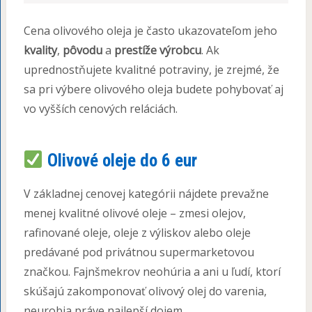
Cena olivového oleja je často ukazovateľom jeho
kvality
,
pôvodu
a
prestíže výrobcu
. Ak
uprednostňujete kvalitné potraviny, je zrejmé, že
sa pri výbere olivového oleja budete pohybovať aj
vo vyšších cenových reláciách.
Olivové oleje do 6 eur
V základnej cenovej kategórii nájdete prevažne
menej kvalitné olivové oleje – zmesi olejov,
rafinované oleje, oleje z výliskov alebo oleje
predávané pod privátnou supermarketovou
značkou. Fajnšmekrov neohúria a ani u ľudí, ktorí
skúšajú zakomponovať olivový olej do varenia,
neurobia práve najlepší dojem.