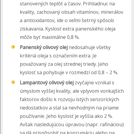
stanovených teplôt a časov. Prihliadnuc na
kvality, zachovaný obsah vitamínov, minerálov
a antioxidantov, ide o veľmi šetrný spôsob
získavania. Kyslosť extra panenského oleja
môže byť maximálne 0,8 %.
Panenský olivový olej
nedosahuje všetky
kritériá oleja s označením extra. Je
považovaný za olej strednej triedy. Jeho
kyslosť sa pohybuje v rozmedzí od 0,8 – 2 %.
Lampantový olivový olej
zvyčajne vznikal s
úmyslom vyššej kvality, ale vplyvom vonkajších
faktorov došlo k rozvoju istých senzorických
nedostatkov a stal sa nevhodným na priame
používanie. Jeho kyslosť je vyššia ako 2 %.
Avšak nasledujúcou úpravou (napr. rafináciou)
sa dá prispôsobiť na konzumáciu alebo na