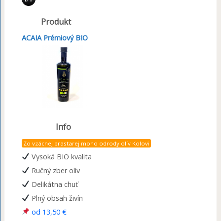
Produkt
ACAIA Prémiový BIO
Info
Zo vzácnej prastarej mono odrody olív Kolovi
Vysoká BIO kvalita
Ručný zber olív
Delikátna chuť
Plný obsah živín
od 13,50 €