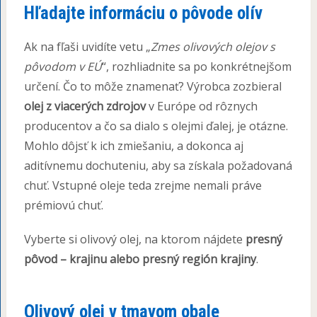
Hľadajte informáciu o pôvode olív
Ak na fľaši uvidíte vetu „
Zmes olivových olejov s
pôvodom v EÚ
“, rozhliadnite sa po konkrétnejšom
určení. Čo to môže znamenať? Výrobca zozbieral
olej z viacerých zdrojov
v Európe od rôznych
producentov a čo sa dialo s olejmi ďalej, je otázne.
Mohlo dôjsť k ich zmiešaniu, a dokonca aj
aditívnemu dochuteniu, aby sa získala požadovaná
chuť. Vstupné oleje teda zrejme nemali práve
prémiovú chuť.
Vyberte si olivový olej, na ktorom nájdete
presný
pôvod – krajinu alebo presný región krajiny
.
Olivový olej v tmavom obale