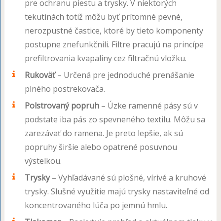
pre ochranu piestu a trysky. V niektorých
tekutinách totiž môžu byť prítomné pevné,
nerozpustné častice, ktoré by tieto komponenty
postupne znefunkčnili. Filtre pracujú na princípe
prefiltrovania kvapaliny cez filtračnú vložku.
Rukoväť
– Určená pre jednoduché prenášanie
plného postrekovača.
Polstrovaný popruh
– Úzke ramenné pásy sú v
podstate iba pás zo spevneného textilu. Môžu sa
zarezávať do ramena. Je preto lepšie, ak sú
popruhy širšie alebo opatrené posuvnou
výstelkou.
Trysky
– Vyhľadávané sú plošné, vírivé a kruhové
trysky. Slušné využitie majú trysky nastaviteľné od
koncentrovaného lúča po jemnú hmlu.