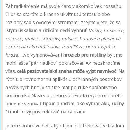
Záhradkárčenie má svoje čaro v akomkoľvek rozsahu.
Či už sa staráte o krásne ukvitnutú terasu alebo
rozľahlý sad s ovocnými stromami, zrejme viete, že sa
istým úskaliam a rizikám nedá vyhnúť
.
Vošky, húsenice,
roztoče, molice, štítničky, puklice, hubové a plesňové
ochorenia ako múčnatka, monilióza, peronospóra,
hrdza, …
Vo vymenovávaní
hrozieb pre rastliny
by sme
mohli ešte “pár riadkov” pokračovať. Ak nezakročíme
včas,
celá pestovateľská snaha môže vyjsť navnivoč
. Na
rýchlu a rovnomernú aplikáciu ochranných postrekov
a výživných hnojív sa zíde mať po ruke spoľahlivého
pomocníka. Nasledujúceho sprievodcu výberom preto
budeme venovať
tipom a radám, ako vybrať aku, ručný
či motorový postrekovač na záhradu
.
Je totiž dobré vedieť, aký objem postrekovač vzhľadom