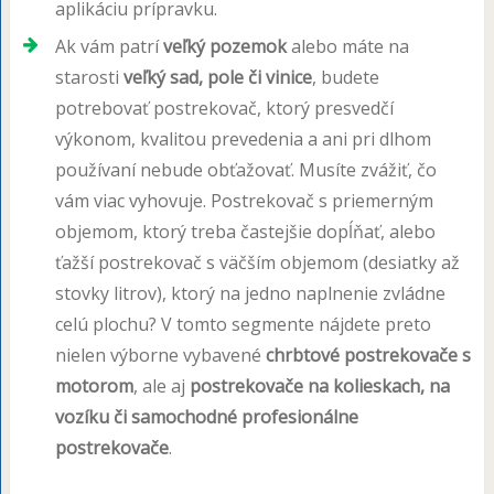
aplikáciu prípravku.
Ak vám patrí
veľký pozemok
alebo máte na
starosti
veľký sad, pole či vinice
, budete
potrebovať postrekovač, ktorý presvedčí
výkonom, kvalitou prevedenia a ani pri dlhom
používaní nebude obťažovať. Musíte zvážiť, čo
vám viac vyhovuje. Postrekovač s priemerným
objemom, ktorý treba častejšie dopĺňať, alebo
ťažší postrekovač s väčším objemom (desiatky až
stovky litrov), ktorý na jedno naplnenie zvládne
celú plochu? V tomto segmente nájdete preto
nielen výborne vybavené
chrbtové postrekovače s
motorom
, ale aj
postrekovače na kolieskach, na
vozíku či samochodné profesionálne
postrekovače
.