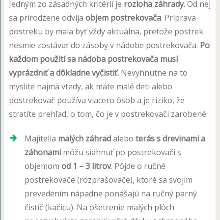
Jedným zo zásadných kritérií je
rozloha záhrady
. Od nej
sa prirodzene odvíja
objem postrekovača
. Príprava
postreku by mala byť vždy aktuálna, pretože postrek
nesmie zostávať do zásoby v nádobe postrekovača.
Po
každom použití sa nádoba postrekovača musí
vyprázdniť a dôkladne vyčistiť.
Nevyhnutne na to
myslite najmä vtedy, ak máte malé deti alebo
postrekovač používa viacero ôsob a je riziko, že
stratíte prehľad, o tom, čo je v postrekovači zarobené.
Majitelia
malých záhrad
alebo
terás s drevinami a
záhonami
môžu siahnuť po postrekovači s
objemom
od 1 – 3 litrov
. Pôjde o ručné
postrekovače (rozprašovače), ktoré sa svojím
prevedením nápadne ponášajú na ručný parný
čistič (kačicu). Na ošetrenie malých plôch