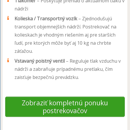
Tlakomer
– Poskytuje prehľad o aktuálnom tlaku v
nádrži
Kolieska / Transportný vozík
– Zjednodušujú
transport objemnejších nádrží. Postrekovač na
kolieskach je vhodným riešením aj pre starších
ľudí, pre ktorých môže byť aj 10 kg na chrbte
záťažou.
Vstavaný poistný ventil
– Reguluje tlak vzduchu v
nádrži a zabraňuje prípadnému pretlaku, čím
zaisťuje bezpečnú prevádzku.
Zobraziť kompletnú ponuku
postrekovačov