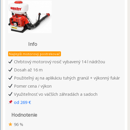
Info
Najlepší motorový postrekovač
Chrbtový motorový rosič vybavený 14 l nádržou
Dosah až 16 m
Použiteľný aj na aplikáciu tuhých granúl + výkonný fukár
Pomer cena / výkon
Využiteľnosť vo väčších záhradách a sadoch
od 269 €
Hodnotenie
96 %