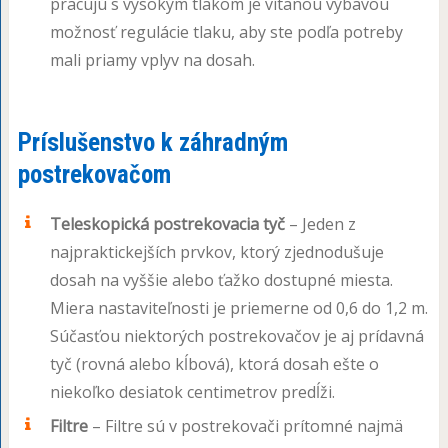
pracujú s vysokým tlakom je vítanou výbavou
možnosť regulácie tlaku, aby ste podľa potreby
mali priamy vplyv na dosah.
Príslušenstvo k záhradným
postrekovačom
Teleskopická postrekovacia tyč
– Jeden z
najpraktickejších prvkov, ktorý zjednodušuje
dosah na vyššie alebo ťažko dostupné miesta.
Miera nastaviteľnosti je priemerne od 0,6 do 1,2 m.
Súčasťou niektorých postrekovačov je aj prídavná
tyč (rovná alebo kĺbová), ktorá dosah ešte o
niekoľko desiatok centimetrov predĺži.
Filtre
– Filtre sú v postrekovači prítomné najmä