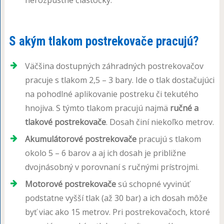
nerozpustné čiastočky.
S akým tlakom postrekovače pracujú?
Väčšina dostupných záhradných postrekovačov
pracuje s tlakom 2,5 – 3 bary. Ide o tlak dostačujúci
na pohodlné aplikovanie postreku či tekutého
hnojiva. S týmto tlakom pracujú najmä
ručné a
tlakové postrekovače
. Dosah činí niekoľko metrov.
Akumulátorové postrekovače
pracujú s tlakom
okolo 5 – 6 barov a aj ich dosah je približne
dvojnásobný v porovnaní s ručnými prístrojmi.
Motorové postrekovače
sú schopné vyvinúť
podstatne vyšší tlak (až 30 bar) a ich dosah môže
byť viac ako 15 metrov. Pri postrekovačoch, ktoré