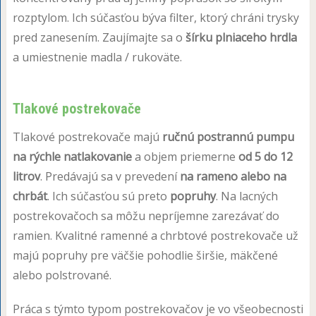
rozptylom. Ich súčasťou býva filter, ktorý chráni trysky
pred zanesením. Zaujímajte sa o
šírku plniaceho hrdla
a umiestnenie madla / rukoväte.
Tlakové postrekovače
Tlakové postrekovače majú
ručnú postrannú pumpu
na rýchle natlakovanie
a objem priemerne
od 5 do 12
litrov
. Predávajú sa v prevedení
na rameno alebo na
chrbát
. Ich súčasťou sú preto
popruhy
. Na lacných
postrekovačoch sa môžu nepríjemne zarezávať do
ramien. Kvalitné ramenné a chrbtové postrekovače už
majú popruhy pre väčšie pohodlie širšie, mäkčené
alebo polstrované.
Práca s týmto typom postrekovačov je vo všeobecnosti