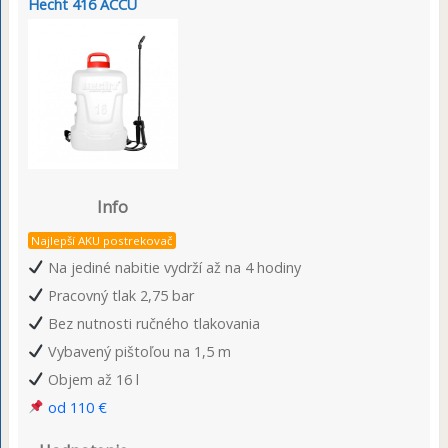
Hecht 416 ACCU
Info
Najlepší AKU postrekovač
Na jediné nabitie vydrží až na 4 hodiny
Pracovný tlak 2,75 bar
Bez nutnosti ručného tlakovania
Vybavený pištoľou na 1,5 m
Objem až 16 l
od 110 €