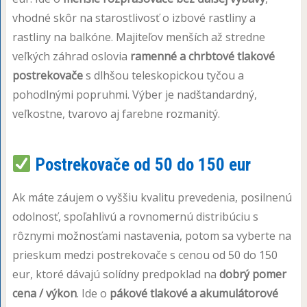
vhodné skôr na starostlivosť o izbové rastliny a
rastliny na balkóne. Majiteľov menších až stredne
veľkých záhrad oslovia
ramenné a chrbtové tlakové
postrekovače
s dlhšou teleskopickou tyčou a
pohodlnými popruhmi. Výber je nadštandardný,
veľkostne, tvarovo aj farebne rozmanitý.
Postrekovače od 50 do 150 eur
Ak máte záujem o vyššiu kvalitu prevedenia, posilnenú
odolnosť, spoľahlivú a rovnomernú distribúciu s
rôznymi možnosťami nastavenia, potom sa vyberte na
prieskum medzi postrekovače s cenou od 50 do 150
eur, ktoré dávajú solídny predpoklad na
dobrý pomer
cena / výkon
. Ide o
pákové tlakové a akumulátorové