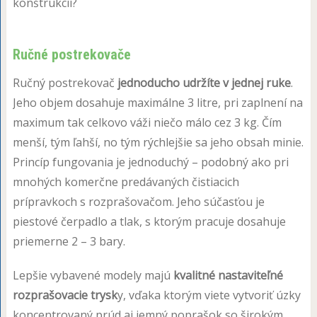
konštrukcií?
Ručné postrekovače
Ručný postrekovač
jednoducho udržíte v jednej ruke
.
Jeho objem dosahuje maximálne 3 litre, pri zaplnení na
maximum tak celkovo váži niečo málo cez 3 kg. Čím
menší, tým ľahší, no tým rýchlejšie sa jeho obsah minie.
Princíp fungovania je jednoduchý – podobný ako pri
mnohých komerčne predávaných čistiacich
prípravkoch s rozprašovačom. Jeho súčasťou je
piestové čerpadlo a tlak, s ktorým pracuje dosahuje
priemerne 2 – 3 bary.
Lepšie vybavené modely majú
kvalitné nastaviteľné
rozprašovacie trysk
y, vďaka ktorým viete vytvoriť úzky
koncentrovaný prúd aj jemný poprašok so širokým