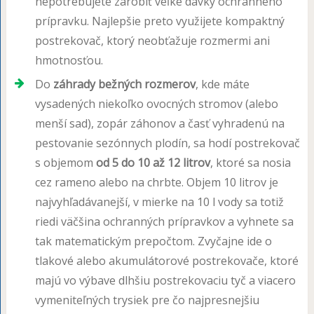
nepotrebujete zarobiť veľké dávky ochranného
prípravku. Najlepšie preto využijete kompaktný
postrekovač, ktorý neobťažuje rozmermi ani
hmotnosťou.
Do
záhrady bežných rozmerov
, kde máte
vysadených niekoľko ovocných stromov (alebo
menší sad), zopár záhonov a časť vyhradenú na
pestovanie sezónnych plodín, sa hodí postrekovač
s objemom
od 5 do 10 až 12 litrov
, ktoré sa nosia
cez rameno alebo na chrbte. Objem 10 litrov je
najvyhľadávanejší, v mierke na 10 l vody sa totiž
riedi väčšina ochranných prípravkov a vyhnete sa
tak matematickým prepočtom. Zvyčajne ide o
tlakové alebo akumulátorové postrekovače, ktoré
majú vo výbave dlhšiu postrekovaciu tyč a viacero
vymeniteľných trysiek pre čo najpresnejšiu