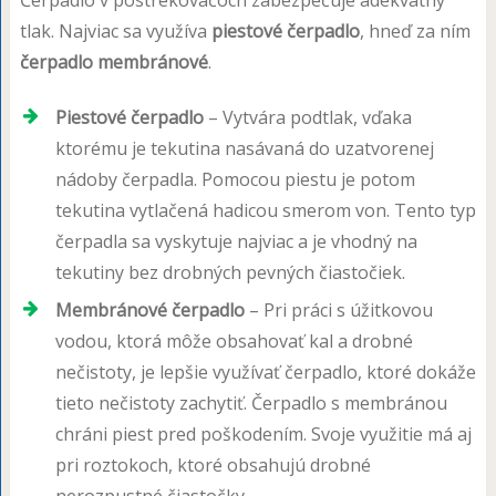
Čerpadlo v postrekovačoch zabezpečuje adekvátny
tlak. Najviac sa využíva
piestové čerpadlo
, hneď za ním
čerpadlo membránové
.
Piestové čerpadlo
– Vytvára podtlak, vďaka
ktorému je tekutina nasávaná do uzatvorenej
nádoby čerpadla. Pomocou piestu je potom
tekutina vytlačená hadicou smerom von. Tento typ
čerpadla sa vyskytuje najviac a je vhodný na
tekutiny bez drobných pevných čiastočiek.
Membránové čerpadlo
– Pri práci s úžitkovou
vodou, ktorá môže obsahovať kal a drobné
nečistoty, je lepšie využívať čerpadlo, ktoré dokáže
tieto nečistoty zachytiť. Čerpadlo s membránou
chráni piest pred poškodením. Svoje využitie má aj
pri roztokoch, ktoré obsahujú drobné