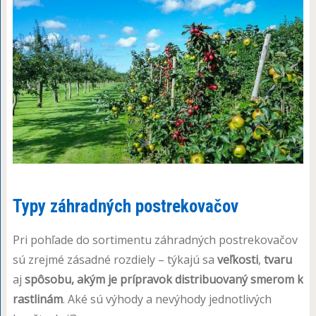
Typy záhradných postrekovačov
Pri pohľade do sortimentu záhradných postrekovačov
sú zrejmé zásadné rozdiely – týkajú sa
veľkosti
,
tvaru
aj
spôsobu, akým je prípravok distribuovaný smerom k
rastlinám
. Aké sú výhody a nevýhody jednotlivých