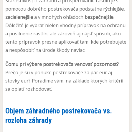
Starostlivosť o záhradu a prosperovanie rastlín je s
pomocou dobrého postrekovača podstatne
rýchlejšie
,
zacielenejšie
a v mnohých ohľadoch
bezpečnejšie
.
Dôležité je vybrať nielen vhodný prípravok na ochranu
a posilnenie rastlín, ale zároveň aj nájsť spôsob, ako
tento prípravok presne aplikovať tam, kde potrebujete
a nespôsobiť na úrode škody naviac.
Čomu pri výbere postrekovača venovať pozornosť?
Prečo je sú v ponuke postrekovače za pár eur aj
stovky eur? Poradíme vám, na základe ktorých kritérií
sa oplatí rozhodovať.
Objem záhradného postrekovača vs.
rozloha záhrady