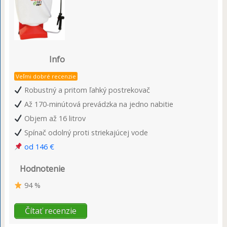
Info
Veľmi dobré recenzie
Robustný a pritom ľahký postrekovač
Až 170-minútová prevádzka na jedno nabitie
Objem až 16 litrov
Spínač odolný proti striekajúcej vode
od 146 €
Hodnotenie
94 %
Čítať recenzie