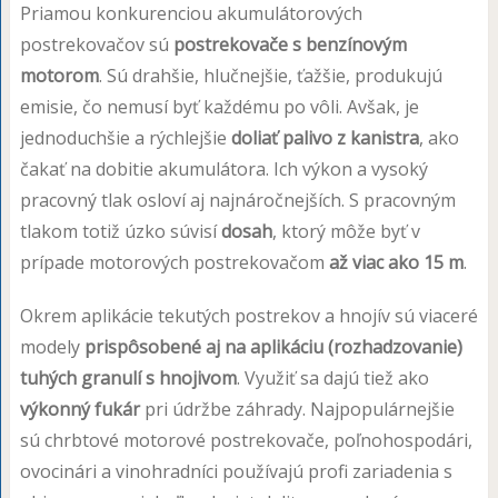
Priamou konkurenciou akumulátorových
postrekovačov sú
postrekovače s benzínovým
motorom
. Sú drahšie, hlučnejšie, ťažšie, produkujú
emisie, čo nemusí byť každému po vôli. Avšak, je
jednoduchšie a rýchlejšie
doliať palivo z kanistra
, ako
čakať na dobitie akumulátora. Ich výkon a vysoký
pracovný tlak osloví aj najnáročnejších. S pracovným
tlakom totiž úzko súvisí
dosah
, ktorý môže byť v
prípade motorových postrekovačom
až viac ako 15 m
.
Okrem aplikácie tekutých postrekov a hnojív sú viaceré
modely
prispôsobené aj na aplikáciu (rozhadzovanie)
tuhých granulí s hnojivom
. Využiť sa dajú tiež ako
výkonný fukár
pri údržbe záhrady. Najpopulárnejšie
sú chrbtové motorové postrekovače, poľnohospodári,
ovocinári a vinohradníci používajú profi zariadenia s