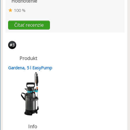
Hodnotenie
100 %
Čítať recenzie
#3
Produkt
Gardena, 5 l EasyPump
Info