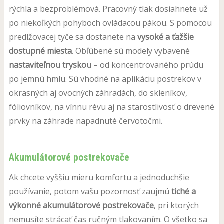
rýchla a bezproblémová. Pracovný tlak dosiahnete už
po niekoľkých pohyboch ovládacou pákou. S pomocou
predlžovacej tyče sa dostanete na
vysoké a ťažšie
dostupné miesta
. Obľúbené sú modely vybavené
nastaviteľnou tryskou
– od koncentrovaného prúdu
po jemnú hmlu. Sú vhodné na aplikáciu postrekov v
okrasných aj ovocných záhradách, do skleníkov,
fóliovníkov, na vínnu révu aj na starostlivosť o drevené
prvky na záhrade napadnuté červotočmi.
Akumulátorové postrekovače
Ak chcete vyššiu mieru komfortu a jednoduchšie
používanie, potom vašu pozornosť zaujmú
tiché a
výkonné akumulátorové postrekovače
, pri ktorých
nemusíte strácať čas ručným tlakovaním. O všetko sa