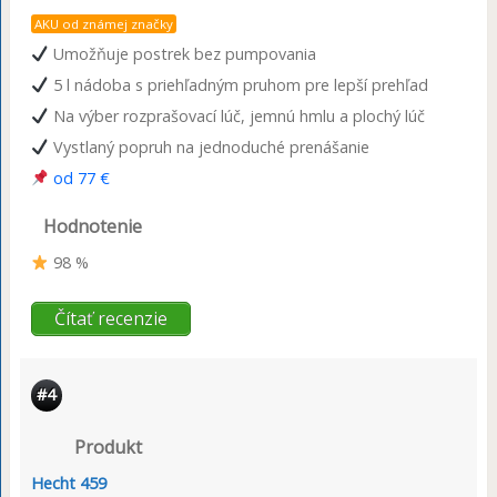
AKU od známej značky
Umožňuje postrek bez pumpovania
5 l nádoba s priehľadným pruhom pre lepší prehľad
Na výber rozprašovací lúč, jemnú hmlu a plochý lúč
Vystlaný popruh na jednoduché prenášanie
od 77 €
Hodnotenie
98 %
Čítať recenzie
#4
Produkt
Hecht 459