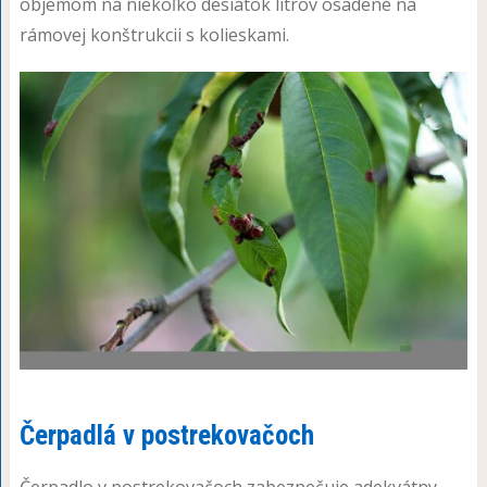
objemom na niekoľko desiatok litrov osadené na
rámovej konštrukcii s kolieskami.
Čerpadlá v postrekovačoch