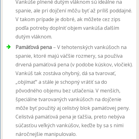
Vankúše plnené dutým vláknom sú ideálne na
spanie, ale pri dojčení môžu byť až príliš poddajné.
V takom prípade je dobré, ak môžete cez zips
podľa potreby doplniť objem vankúša ďalším
dutým vláknom.
Pamäťová pena
– V tehotenských vankúšoch na
spanie, ktoré majú väčšie rozmery, sa používa
drvená pamäťová pena (v podobe kúskov, vločiek).
Vankúš tak zostáva ohybný, dá sa tvarovať,
„objímať“ a stále je schopný vrátiť sa do
pôvodného objemu bez utlačenia. V menších,
špeciálne tvarovaných vankúšoch na dojčenie
môže byť použitý aj celistvý blok pamäťovej peny.
Celistvá pamäťová pena je ťažšia, preto nebýva
súčasťou veľkých vankúšov, keďže by sa s nimi
náročnejšie manipulovalo.