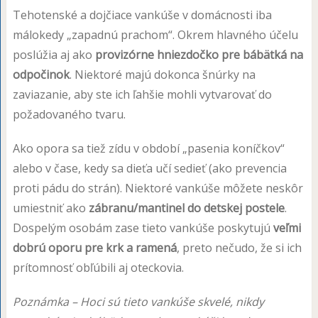
Tehotenské a dojčiace vankúše v domácnosti iba
málokedy „zapadnú prachom“. Okrem hlavného účelu
poslúžia aj ako
provizórne hniezdočko pre bábätká na
odpočinok
. Niektoré majú dokonca šnúrky na
zaviazanie, aby ste ich ľahšie mohli vytvarovať do
požadovaného tvaru.
Ako opora sa tiež zídu v období „pasenia koníčkov“
alebo v čase, kedy sa dieťa učí sedieť (ako prevencia
proti pádu do strán). Niektoré vankúše môžete neskôr
umiestniť ako
zábranu/mantinel do detskej postele
.
Dospelým osobám zase tieto vankúše poskytujú
veľmi
dobrú oporu pre krk a ramená
, preto nečudo, že si ich
prítomnosť obľúbili aj oteckovia.
Poznámka – Hoci sú tieto vankúše skvelé, nikdy