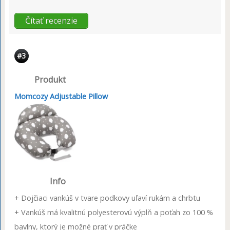
Čítať recenzie
#3
Produkt
Momcozy Adjustable Pillow
Info
+ Dojčiaci vankúš v tvare podkovy uľaví rukám a chrbtu
+ Vankúš má kvalitnú polyesterovú výplň a poťah zo 100 %
bavlny, ktorý je možné prať v práčke