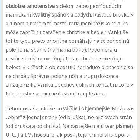
obdobie tehotenstva
s cieľom zabezpečiť budúcim
mamičkám
kvalitný spánok a oddych
. Rastúce bruško v
druhom a treťom trimestri totiž mení ťažisko tela, čo
môže zapríčiniť zaťaženie chrbtice a bedier. Vankúše
tohto typu preto prioritne pomáhajú nájsť pohodlnú
polohu na spanie (najmä na boku). Podopierajú
rastúce bruško, uvoľňujú tlak na bedrá, zmierňujú
bolesti v krížoch a obmedzujú nežiaduce pretáčanie sa
na chrbát. Správna poloha nôh a trupu dokonca
znižuje riziko vzniku opuchov dolných končatín, čo je v
tehotenstve pomerne častou komplikáciou.
Tehotenské vankúše sú
väčšie i objemnejšie
. Môžu vás
„objať“ z jednej strany (od bruška), no aj z dvoch strán
(od bruška a od chrbta). Najčastejšie majú
tvar písmen
U, C, J a I
. Výhodou je, ak poskytujú primeranú oporu,