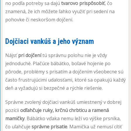
no podľa potreby sa dajú
tvarovo prispôsobiť
, čo
znamená, že ich môžete ľahko využiť pri sedení na
pohovke či neskoršom dojčení.
Dojčiaci vankúš a jeho význam
Nájsť
pri dojčení
tú správnu polohu nie je vždy
jednoduché. Plačúce bábätko, boľavé hojenie po
pôrode, problémy s prisatím a dojčením všeobecne sú
často frustrujúcimi udalosťami, ktoré sa opakujú každý
deň a vyžadujú si bezpečné a rýchle riešenie.
Správne zvolený dojčiaci vankúš umiestnený v dobrej
pozícii
odľahčuje ruky, krčnú chrbticu a ramená
mamičky
. Bábätko vďaka nemu leží vo výške prsníka,
čo uľahčuje
správne prisatie
. Mamička už nemusí cítiť