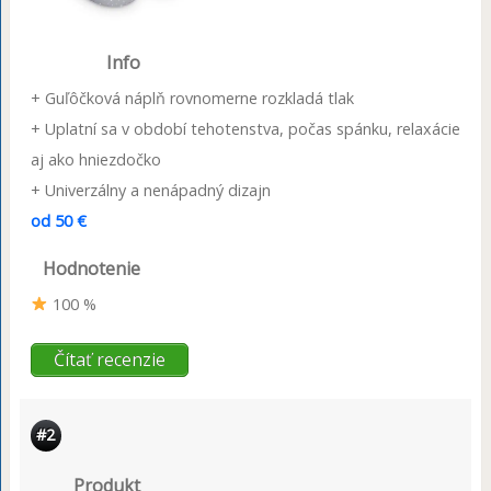
Info
+ Guľôčková náplň rovnomerne rozkladá tlak
+ Uplatní sa v období tehotenstva, počas spánku, relaxácie
aj ako hniezdočko
+ Univerzálny a nenápadný dizajn
od 50 €
Hodnotenie
100 %
Čítať recenzie
#2
Produkt