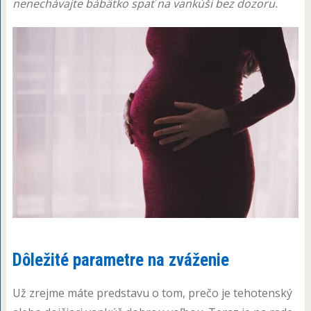
nenechávajte bábätko spať na vankúši bez dozoru.
Dôležité parametre na zváženie
Už zrejme máte predstavu o tom, prečo je tehotenský