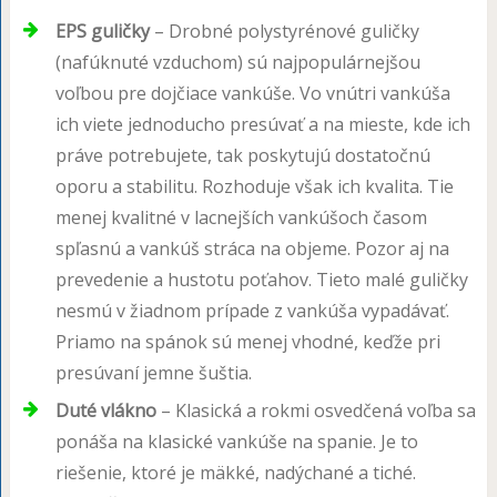
EPS guličky
– Drobné polystyrénové guličky
(nafúknuté vzduchom) sú najpopulárnejšou
voľbou pre dojčiace vankúše. Vo vnútri vankúša
ich viete jednoducho presúvať a na mieste, kde ich
práve potrebujete, tak poskytujú dostatočnú
oporu a stabilitu. Rozhoduje však ich kvalita. Tie
menej kvalitné v lacnejších vankúšoch časom
spľasnú a vankúš stráca na objeme. Pozor aj na
prevedenie a hustotu poťahov. Tieto malé guličky
nesmú v žiadnom prípade z vankúša vypadávať.
Priamo na spánok sú menej vhodné, keďže pri
presúvaní jemne šuštia.
Duté vlákno
– Klasická a rokmi osvedčená voľba sa
ponáša na klasické vankúše na spanie. Je to
riešenie, ktoré je mäkké, nadýchané a tiché.