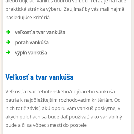
alebo dojčiaci vankúš dobrou voľbou. Teraz je na rade
praktická stránka výberu. Zaujímať by vás mali najmä
nasledujúce kritériá:
veľkosť a tvar vankúša
poťah vankúša
výplň vankúša
Veľkosť a tvar vankúša
Veľkosť a tvar tehotenského/dojčiaceho vankúša
patria k najdôležitejším rozhodovacím kritériám. Od
nich totiž závisí, akú oporu vám vankúš poskytne, v
akých polohách sa bude dať používať, ako variabilný
bude a či sa vôbec zmestí do postele.