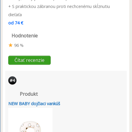
+ S praktickou zábranou proti nechcenému skĺznutiu
dieťaťa
od 74 €
Hodnotenie
96 %
Čítať recenzie
#4
Produkt
NEW BABY dojčiaci vankúš