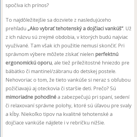
spočíva ich prínos?
To najdôležitejšie sa dozviete z nasledujúceho
prehľadu
„Ako vybrať tehotenský a dojčiaci vankúš“
. Už
z ich názvu sú zrejmé obdobia, v ktorých budú najviac
využívané. Tam však ich použitie nemusí skončiť. Pri
správnom výbere môžete získať nielen
perfektnú
ergonomickú oporu
, ale tiež príležitostné hniezdo pre
bábätko či mantinel/zábranu do detskej postele.
Nehovoriac o tom, že tieto vankúše si neraz s obľubou
požičiavajú aj oteckovia či staršie deti. Prečo? Sú
mimoriadne pohodlné
a zabezpečujú pri spaní, sedení
či relaxovaní správne polohy, ktoré sú úľavou pre svaly
a kĺby. Niekoľko tipov na kvalitné tehotenské a
dojčiace vankúše nájdete i v rebríčku nižšie.