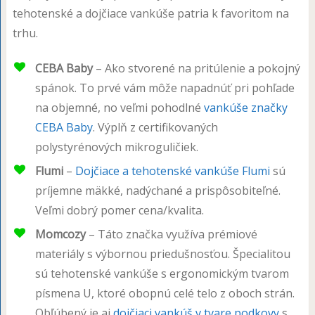
tehotenské a dojčiace vankúše patria k favoritom na
trhu.
CEBA Baby
– Ako stvorené na pritúlenie a pokojný
spánok. To prvé vám môže napadnúť pri pohľade
na objemné, no veľmi pohodlné
vankúše značky
CEBA Baby
. Výplň z certifikovaných
polystyrénových mikroguličiek.
Flumi
–
Dojčiace a tehotenské vankúše Flumi
sú
príjemne mäkké, nadýchané a prispôsobiteľné.
Veľmi dobrý pomer cena/kvalita.
Momcozy
– Táto značka využíva prémiové
materiály s výbornou priedušnosťou. Špecialitou
sú tehotenské vankúše s ergonomickým tvarom
písmena U, ktoré obopnú celé telo z oboch strán.
Obľúbený je aj
dojčiaci vankúš v tvare podkovy
s