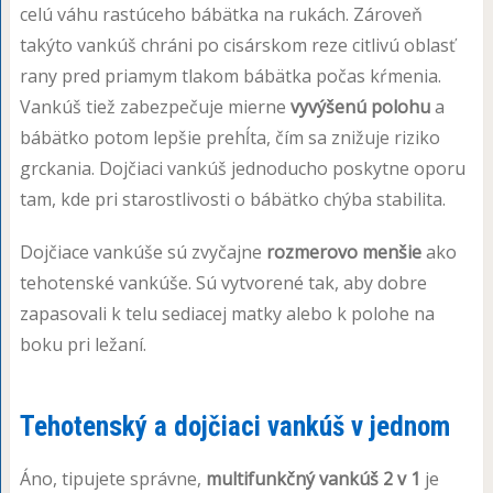
celú váhu rastúceho bábätka na rukách. Zároveň
takýto vankúš chráni po cisárskom reze citlivú oblasť
rany pred priamym tlakom bábätka počas kŕmenia.
Vankúš tiež zabezpečuje mierne
vyvýšenú polohu
a
bábätko potom lepšie prehĺta, čím sa znižuje riziko
grckania. Dojčiaci vankúš jednoducho poskytne oporu
tam, kde pri starostlivosti o bábätko chýba stabilita.
Dojčiace vankúše sú zvyčajne
rozmerovo menšie
ako
tehotenské vankúše. Sú vytvorené tak, aby dobre
zapasovali k telu sediacej matky alebo k polohe na
boku pri ležaní.
Tehotenský a dojčiaci vankúš v jednom
Áno, tipujete správne,
multifunkčný vankúš 2 v 1
je