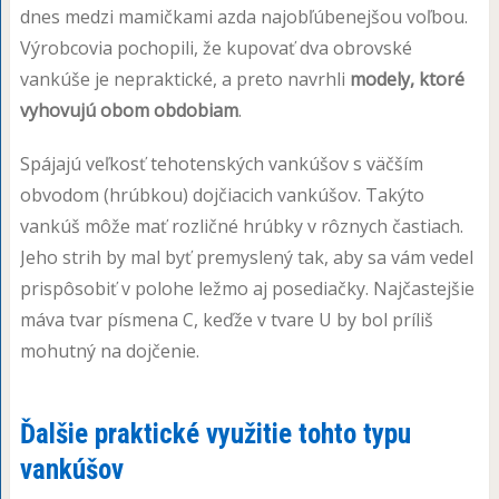
dnes medzi mamičkami azda najobľúbenejšou voľbou.
Výrobcovia pochopili, že kupovať dva obrovské
vankúše je nepraktické, a preto navrhli
modely, ktoré
vyhovujú obom obdobiam
.
Spájajú veľkosť tehotenských vankúšov s väčším
obvodom (hrúbkou) dojčiacich vankúšov. Takýto
vankúš môže mať rozličné hrúbky v rôznych častiach.
Jeho strih by mal byť premyslený tak, aby sa vám vedel
prispôsobiť v polohe ležmo aj posediačky. Najčastejšie
máva tvar písmena C, keďže v tvare U by bol príliš
mohutný na dojčenie.
Ďalšie praktické využitie tohto typu
vankúšov