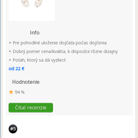
Info
+ Pre pohodlné uloženie dojčaťa počas dojčenia
+ Dobrý pomer cena/kvalita, k dispozícii rôzne dizajny
+ Poťah, ktorý sa dá vyzliecť
od 22 €
Hodnotenie
94 %
Čítať recenzie
#5