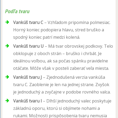
Podľa tvaru
Vankúš tvaru C
– Vzhľadom pripomína polmesiac.
Horný koniec podopiera hlavu, stred bruško a
spodný koniec patrí medzi kolená.
Vankúš tvaru U
– Má tvar obrovskej podkovy. Telo
obklopuje z oboch strán – bruško i chrbát. Je
ideálnou voľbou, ak sa počas spánku pravidelne
otáčate. Môže však v posteli zaberať veľa miesta.
Vankúš tvaru J
– Zjednodušená verzia vankúša
tvaru C. Zaoblenie je len na jednej strane. Zvyšok
je jednoduchý a zvyčajne v podobe rovného valca.
Vankúš tvaru I
– Dlhší jednoduchý valec poskytuje
základnú oporu, ktorú si objímete nohami a
rukami. Možnosti prispôsobenia tvaru nemusia