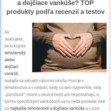
a dojčiace vankúše? TOP
produkty podľa recenzií a testov
Ak
uvažujete,
že si kúpite
tehotenský
alebo
dojčiaci
vankúš
,
nedajte sa odradiť názormi okolia. Hoci je v
tehotenstve a v období, kedy sú deti najmenšie, veľa
„pomôcok“, ktoré v skutočnosti ani nepomáhajú, o
týchto špecifických vankúšoch sa to nedá povedať. Aké
sú
najlepšie tehotenské a dojčiace vankúše
a v čom