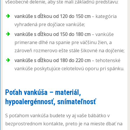
všeobecné delenie, aby ste mali základnú predstavu:
vankúše s dĺžkou od 120 do 150 cm
– kategória
vyhradená pre dojčiace vankúše;
vankúše s dĺžkou od 150 do 180 cm
– vankúše
primerane dlhé na spanie pre väčšinu žien, a
zároveň rozmerovo ešte stále šikovné na dojčenie;
vankúše s dĺžkou od 180 do 220 cm
– tehotenské
vankúše poskytujúce celotelovú oporu pri spánku.
Poťah vankúša – materiál,
hypoalergénnosť, snímateľnosť
S poťahom vankúša budete vy aj vaše bábätko v
bezprostrednom kontakte, preto je na mieste dbať na