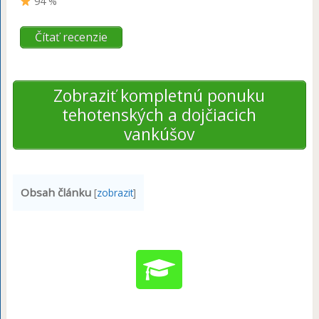
94 %
Čítať recenzie
Zobraziť kompletnú ponuku
tehotenských a dojčiacich
vankúšov
Obsah článku
[
zobrazit
]