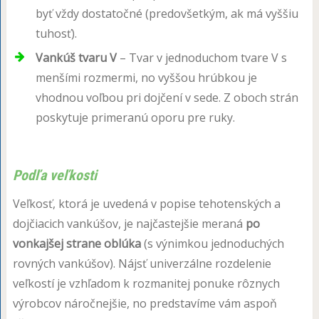
byť vždy dostatočné (predovšetkým, ak má vyššiu
tuhosť).
Vankúš tvaru V
– Tvar v jednoduchom tvare V s
menšími rozmermi, no vyššou hrúbkou je
vhodnou voľbou pri dojčení v sede. Z oboch strán
poskytuje primeranú oporu pre ruky.
Podľa veľkosti
Veľkosť, ktorá je uvedená v popise tehotenských a
dojčiacich vankúšov, je najčastejšie meraná
po
vonkajšej strane oblúka
(s výnimkou jednoduchých
rovných vankúšov). Nájsť univerzálne rozdelenie
veľkostí je vzhľadom k rozmanitej ponuke rôznych
výrobcov náročnejšie, no predstavíme vám aspoň