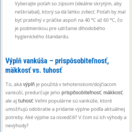
Vyberajte poťah so zipsom (ideálne skrytým, aby
neškriabal), ktorý sa dá ľahko zvliecť. Poťah by mal
byť prateľný v práčke aspoň na 40 °C až 60 °C, čo
je podmienkou pre udržanie dlhodobého
hygienického štandardu.
Výplň vankúša – prispôsobiteľnosť,
mäkkosť vs. tuhosť
To, aká
výplň
je použitá v tehotenskom/dojčiacom
vankúši, predurčuje jeho
prispôsobiteľnosť
,
mäkkosť
,
ale aj
tuhosť
. Veľmi populárne sú vankúše, ktoré
umožňujú odobratie a pridanie výplne podľa aktuálnej
potreby. Aké výplne sa osvedčili? V čom sú ich výhody a
nevýhody?