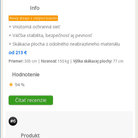
Info
Nový dizajn s oblými tvarmi
+ Vnútorná ochranná sieť
+ Väčšia stabilita, bezpečnosť aj pevnosť
+ Skákacia plocha z odolného neabrazívneho materiálu
od 213 €
Priemer:
305 cm |
Nosnosť:
150 kg |
Výška skákacej plochy:
77 cm
Hodnotenie
94 %
Čítať recenzie
#6
Produkt