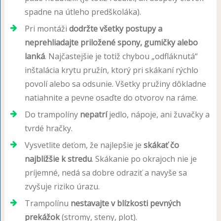
spadne na útleho predškoláka).
Pri montáži
dodržte všetky postupy a
neprehliadajte priložené spony, gumičky alebo
lanká
. Najčastejšie je totiž chybou „odfláknutá“
inštalácia krytu pružín, ktorý pri skákaní rýchlo
povolí alebo sa odsunie. Všetky pružiny dôkladne
natiahnite a pevne osaďte do otvorov na ráme.
Do trampolíny
nepatrí
jedlo, nápoje, ani žuvačky a
tvrdé hračky.
Vysvetlite deťom, že najlepšie je
skákať čo
najbližšie k stredu
. Skákanie po okrajoch nie je
príjemné, nedá sa dobre odraziť a navyše sa
zvyšuje riziko úrazu.
Trampolínu
nestavajte v blízkosti pevných
prekážok
(stromy, steny, plot).