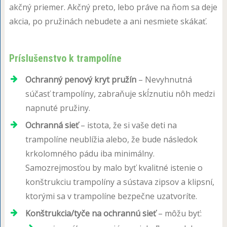
akčný priemer. Akčný preto, lebo práve na ňom sa deje
akcia, po pružinách nebudete a ani nesmiete skákať.
Príslušenstvo k trampolíne
Ochranný penový kryt pružín
– Nevyhnutná
súčasť trampolíny, zabraňuje skĺznutiu nôh medzi
napnuté pružiny.
Ochranná sieť
– istota, že si vaše deti na
trampolíne neublížia alebo, že bude následok
krkolomného pádu iba minimálny.
Samozrejmosťou by malo byť kvalitné istenie o
konštrukciu trampolíny a sústava zipsov a klipsní,
ktorými sa v trampolíne bezpečne uzatvoríte.
Konštrukcia/tyče na ochrannú sieť
– môžu byť: