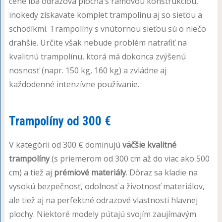
cene iba odrazová plocha s rámovou konštrukciou,
inokedy získavate komplet trampolínu aj so sieťou a
schodíkmi. Trampolíny s vnútornou sieťou sú o niečo
drahšie. Určite však nebude problém natrafiť na
kvalitnú trampolínu, ktorá má dokonca zvýšenú
nosnosť (napr. 150 kg, 160 kg) a zvládne aj
každodenné intenzívne používanie.
Trampolíny od 300 €
V kategórii od 300 € dominujú
väčšie kvalitné
trampolíny
(s priemerom od 300 cm až do viac ako 500
cm) a tiež aj
prémiové materiály
. Dôraz sa kladie na
vysokú bezpečnosť, odolnosť a životnosť materiálov,
ale tiež aj na perfektné odrazové vlastnosti hlavnej
plochy. Niektoré modely pútajú svojím zaujímavým