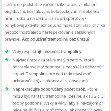
riziko, no podstatne väčšie riziko úrazu vzniká pri
bicyklovaní, korčuľovaní, kolobežkovaní či dokonca
hraní futbalu na ulici. Úraz sa pri športovej /
pohybovej aktivite jednoducho môže stať. Stačí chvíľka
nepozornosti alebo nerešpektovanie základných
pravidiel.
Ako používať trampolínu bez úrazu?
Vždy rešpektujte
nosnosť trampolíny
.
Najviac úrazov sa stáva malým deťom, ktoré
podcenia svoje schopnosti a nedokážu odhadnúť
dopad. Trampolína pre deti teda
musí mať
ochrannú sieť
, a dokonca aj zazipsovanú.
Neprekračujte odporúčaný počet osôb
, ktoré
môžu byť naraz v trampolíne. Ideálne, ak sú 2 či 3
osoby podobnej výšky a váhy, aby si navzájom pri
páde neublížili (je totiž rozdiel, ak dospelý človek