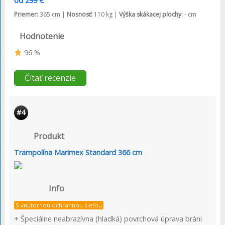
od 299 €
Priemer:
365 cm |
Nosnosť:
110 kg |
Výška skákacej plochy:
- cm
Hodnotenie
96 %
Čítať recenzie
#4
Produkt
Trampolína Marimex Standard 366 cm
Info
S vnútornou ochrannou sieťou
+ Špeciálne neabrazívna (hladká) povrchová úprava bráni