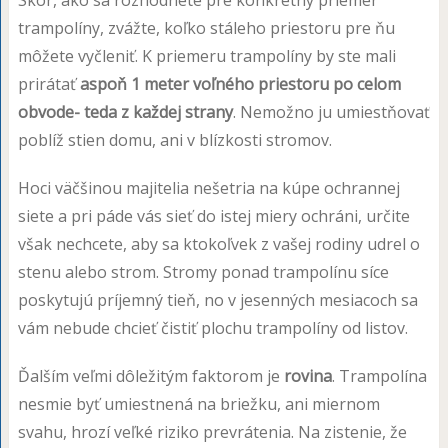
trampolíny, zvážte, koľko stáleho priestoru pre ňu
môžete vyčleniť. K priemeru trampolíny by ste mali
prirátať
aspoň 1 meter voľného priestoru po celom
obvode- teda z každej strany
. Nemožno ju umiestňovať
poblíž stien domu, ani v blízkosti stromov.
Hoci väčšinou majitelia nešetria na kúpe ochrannej
siete a pri páde vás sieť do istej miery ochráni, určite
však nechcete, aby sa ktokoľvek z vašej rodiny udrel o
stenu alebo strom. Stromy ponad trampolínu síce
poskytujú príjemný tieň, no v jesenných mesiacoch sa
vám nebude chcieť čistiť plochu trampolíny od listov.
Ďalším veľmi dôležitým faktorom je
rovina
. Trampolína
nesmie byť umiestnená na briežku, ani miernom
svahu, hrozí veľké riziko prevrátenia. Na zistenie, že