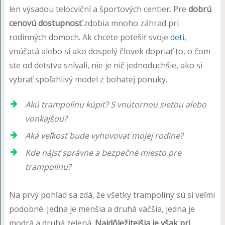
len výsadou telocviční a športových centier. Pre
dobrú
cenovú dostupnosť
zdobia mnoho záhrad pri
rodinných domoch. Ak chcete potešiť svoje
deti
,
vnúčatá alebo si ako dospelý človek dopriať to, o čom
ste od detstva snívali, nie je nič jednoduchšie, ako si
vybrať spoľahlivý model z bohatej ponuky.
Akú trampolínu kúpiť? S vnútornou sieťou alebo
vonkajšou?
Aká veľkosť bude vyhovovať mojej rodine?
Kde nájsť správne a bezpečné miesto pre
trampolínu?
Na prvý pohľad sa zdá, že všetky trampolíny sú si veľmi
podobné. Jedna je menšia a druhá väčšia, jedna je
modrá a druhá zelená.
Najdôležitejšia je však pri