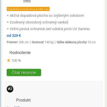
Info
Najlepšia trampolína podľa nás
+ Akčná dopadová plocha so zvýšeným odrazom
+ Zosilnený obvodový ochranný vankúš
+ Veľmi pevná ochranná sieť odolná proti UV žiareniu
od 329 €
Priemer:
305 cm |
Nosnosť:
140 kg |
Výška skákacej plochy:
76 cm
Hodnotenie
100 %
Čítať recenzie
#2
Produkt