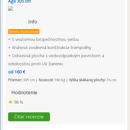
Aga 305 cm
Info
Skvelo hodnotená
+ S vnútornou bezpečnostnou sieťou
+ Kruhová zosilnená konštrukcia trampolíny
+ Odrazová plocha s vodoodpudivým povrchom a
odolnosťou proti UV žiareniu
od 160 €
Priemer:
305 cm |
Nosnosť:
180 kg |
Výška skákacej plochy:
76 cm
Hodnotenie
98 %
Čítať recenzie