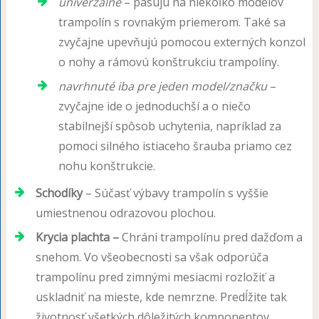
univerzálne
– pasujú na niekoľko modelov
trampolín s rovnakým priemerom. Také sa
zvyčajne upevňujú pomocou externých konzol
o nohy a rámovú konštrukciu trampolíny.
navrhnuté iba pre jeden model/značku
–
zvyčajne ide o jednoduchší a o niečo
stabilnejší spôsob uchytenia, napríklad za
pomoci silného istiaceho šrauba priamo cez
nohu konštrukcie.
Schodíky
– Súčasť výbavy trampolín s vyššie
umiestnenou odrazovou plochou.
Krycia plachta –
Chráni trampolínu pred dažďom a
snehom. Vo všeobecnosti sa však odporúča
trampolínu pred zimnými mesiacmi rozložiť a
uskladniť na mieste, kde nemrzne. Predĺžite tak
životnosť všetkých dôležitých komponentov.