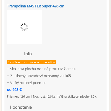
Trampolína MASTER Super 426 cm
Info
S väčšou odrazovou schopnosťou
+ Skákacia plocha odolná proti UV žiareniu
+ Zosilnený obvodový ochranný vankúš
+ Veľký rodinný priemer
od 623 €
Priemer:
426 cm |
Nosnosť:
126 kg |
Výška skákacej plochy:
89 cm
Hodnotenie