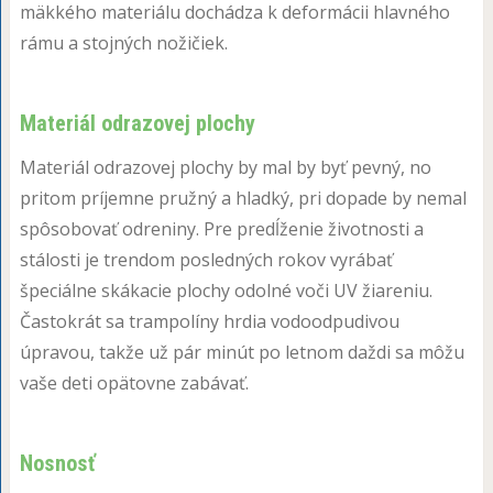
mäkkého materiálu dochádza k deformácii hlavného
rámu a stojných nožičiek.
Materiál odrazovej plochy
Materiál odrazovej plochy by mal by byť pevný, no
pritom príjemne pružný a hladký, pri dopade by nemal
spôsobovať odreniny. Pre predĺženie životnosti a
stálosti je trendom posledných rokov vyrábať
špeciálne skákacie plochy odolné voči UV žiareniu.
Častokrát sa trampolíny hrdia vodoodpudivou
úpravou, takže už pár minút po letnom daždi sa môžu
vaše deti opätovne zabávať.
Nosnosť