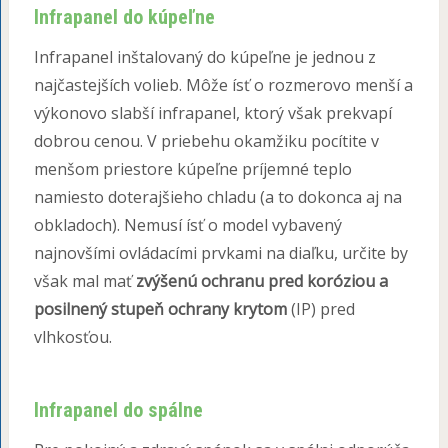
Infrapanel do kúpeľne
Infrapanel inštalovaný do kúpeľne je jednou z
najčastejších volieb. Môže ísť o rozmerovo menší a
výkonovo slabší infrapanel, ktorý však prekvapí
dobrou cenou. V priebehu okamžiku pocítite v
menšom priestore kúpeľne príjemné teplo
namiesto doterajšieho chladu (a to dokonca aj na
obkladoch). Nemusí ísť o model vybavený
najnovšími ovládacími prvkami na diaľku, určite by
však mal mať
zvýšenú ochranu pred koróziou a
posilnený stupeň ochrany
krytom
(IP) pred
vlhkosťou.
Infrapanel do spálne