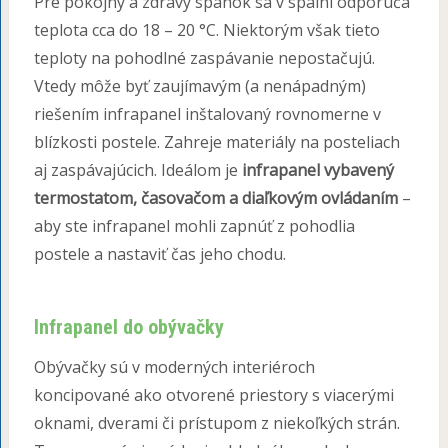
Pre pokojný a zdravý spánok sa v spálni odporúča
teplota cca do 18 – 20 °C. Niektorým však tieto
teploty na pohodlné zaspávanie nepostačujú.
Vtedy môže byť zaujímavým (a nenápadným)
riešením infrapanel inštalovaný rovnomerne v
blízkosti postele. Zahreje materiály na posteliach
aj zaspávajúcich. Ideálom je
infrapanel vybavený
termostatom, časovačom a diaľkovým ovládaním
–
aby ste infrapanel mohli zapnúť z pohodlia
postele a nastaviť čas jeho chodu.
Infrapanel do obývačky
Obývačky sú v moderných interiéroch
koncipované ako otvorené priestory s viacerými
oknami, dverami či prístupom z niekoľkých strán.