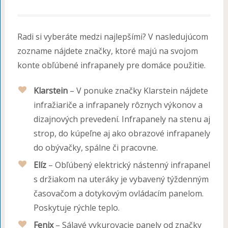
Radi si vyberáte medzi najlepšími? V nasledujúcom
zozname nájdete značky, ktoré majú na svojom
konte obľúbené infrapanely pre domáce použitie.
Klarstein
– V ponuke značky Klarstein nájdete
infražiariče a infrapanely rôznych výkonov a
dizajnových prevedení. Infrapanely na stenu aj
strop, do kúpeľne aj ako obrazové infrapanely
do obývačky, spálne či pracovne.
Elíz
– Obľúbený elektrický nástenný infrapanel
s držiakom na uteráky je vybavený týždenným
časovačom a dotykovým ovládacím panelom.
Poskytuje rýchle teplo.
Fenix
– Sálavé vykurovacie panely od značky