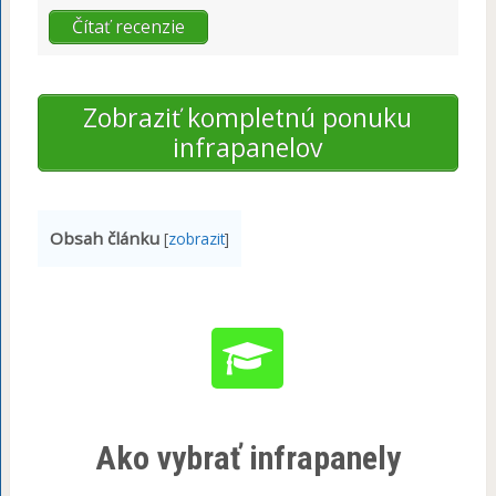
Čítať recenzie
Zobraziť kompletnú ponuku
infrapanelov
Obsah článku
[
zobrazit
]
Ako vybrať infrapanely