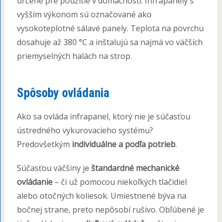
určené pre použitie v domácnosti. Infrapanely s
vyšším výkonom sú označované ako
vysokoteplotné sálavé panely. Teplota na povrchu
dosahuje až 380 °C a inštalujú sa najmä vo väčších
priemyselných halách na strop.
Spôsoby ovládania
Ako sa ovláda infrapanel, ktorý nie je súčasťou
ústredného vykurovacieho systému?
Predovšetkým
individuálne a podľa potrieb
.
Súčasťou väčšiny je
štandardné mechanické
ovládanie
– či už pomocou niekoľkých tlačidiel
alebo otočných koliesok. Umiestnené býva na
bočnej strane, preto nepôsobí rušivo. Obľúbené je