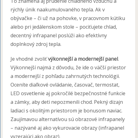
To znamená aj prúdenie chladného vzduchu a
rýchly únik naakumulovaného tepla. Ak v
obývačke – či už na pohovke, v pracovnom kútiku
alebo pri jedálenskom stole – pociťujete chlad,
decentný infrapanel poslúži ako efektívny
doplnkový zdroj tepla.
Je vhodné zvoliť
výkonnejší a modernejší panel
.
Výkonnejší najmä z dôvodu, že ide o väčší priestor
a modernejší z pohľadu zahrnutých technológii.
Oceníte diaľkové ovládanie, časovač, termostat,
LED osvetlenie aj pokročilé bezpečnostné funkcie
a zámky, aby deti nepozmenili chod. Pekný dizajn
ladiaci s okolitým priestorom je bonusom naviac.
Zaujímavou alternatívou sú obrazové infrapanely
– nazývané aj ako vykurovacie obrazy (infrapanel
vyzerajúci ako obraz).