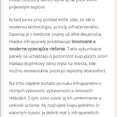
príjemným teplom.
Aj keď sa na prvý pohľad môže zdať, že ide o
modernú technológiu, princíp infračerveného
žiarenia je v medicíne známy už dlhé desaťročia.
Hladké infrapanely predstavujú
inovované a
moderne vyzerajúce riešenie
. Tieto vykurovacie
panely sa uchádzajú o pozornosť kupujúcich, ktorí
hľadajú doplnkový zdroj tepla na miesta, kde
možno momentálne pociťujú teplotný diskomfort.
Na trhu nájdete bohatú ponuku infrapanelov v
rôznych výkonoch, vybavenosti a cenových
reláciách. S tým úzko súvisí aj ich umiestnenie a
celkové určenie. Ak zvažujete kúpu jedného, či
viacerých kusov, je dobré mať o infrapaneloch