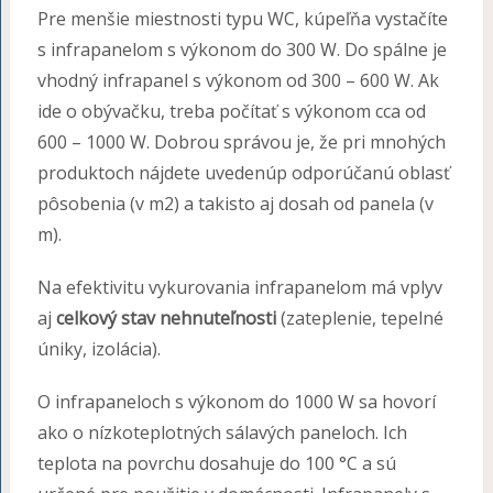
Pre menšie miestnosti typu WC, kúpeľňa vystačíte
s infrapanelom s výkonom do 300 W. Do spálne je
vhodný infrapanel s výkonom od 300 – 600 W. Ak
ide o obývačku, treba počítať s výkonom cca od
600 – 1000 W. Dobrou správou je, že pri mnohých
produktoch nájdete uvedenúp odporúčanú oblasť
pôsobenia (v m2) a takisto aj dosah od panela (v
m).
Na efektivitu vykurovania infrapanelom má vplyv
aj
celkový stav nehnuteľnosti
(zateplenie, tepelné
úniky, izolácia).
O infrapaneloch s výkonom do 1000 W sa hovorí
ako o nízkoteplotných sálavých paneloch. Ich
teplota na povrchu dosahuje do 100 °C a sú