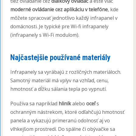
tiež ovládanie cez
diaľkový ovládač
a ešte viac
moderné ovládanie cez aplikáciu v telefóne
, kde
môžete spracovať jednotlivo každý infrapanel v
domácnosti. Je typické pre Wi-fi infrapanely
(infrapanely s Wi-Fi modulom).
Najčastejšie používané materiály
Infrapanely sa vyrábajú z rozličných materiáloch.
Samotný materiál má vplyv na vzhľad, cenu,
hmotnosť a dĺžku sálania tepla po vypnutí.
Používa sa napríklad
hliník
alebo
oceľ
s
ochranným nástrekom, ktoré odľahčujú hmotnosť
panela a vykazujú primeranú odolnosť aj vo
vlhkejšom prostredí. Do spálne či obývačke sa