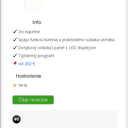
Info
Do kúpeľne
Spája funkciu kúrenia a praktického sušiaka uteráka
Dotykový ovládací panel s LED displejom
Týždenný program
od 202 €
Hodnotenie
94 %
Čítať recenzie
#6