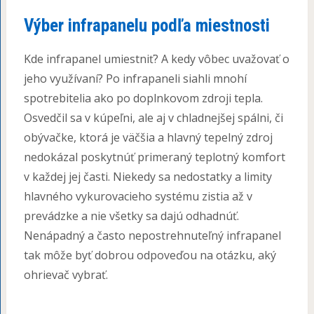
Výber infrapanelu podľa miestnosti
Kde infrapanel umiestniť? A kedy vôbec uvažovať o
jeho využívaní? Po infrapaneli siahli mnohí
spotrebitelia ako po doplnkovom zdroji tepla.
Osvedčil sa v kúpeľni, ale aj v chladnejšej spálni, či
obývačke, ktorá je väčšia a hlavný tepelný zdroj
nedokázal poskytnúť primeraný teplotný komfort
v každej jej časti. Niekedy sa nedostatky a limity
hlavného vykurovacieho systému zistia až v
prevádzke a nie všetky sa dajú odhadnúť.
Nenápadný a často nepostrehnuteľný infrapanel
tak môže byť dobrou odpoveďou na otázku, aký
ohrievač vybrať.