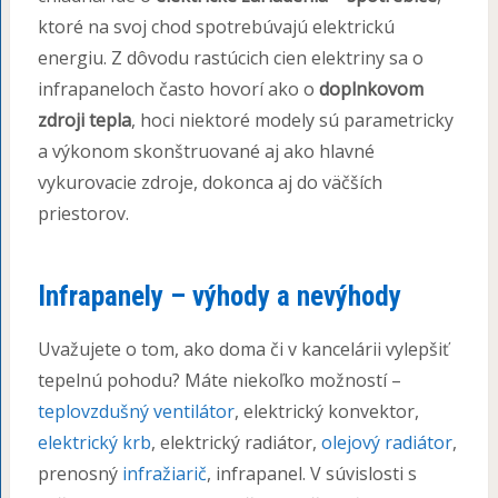
ktoré na svoj chod spotrebúvajú elektrickú
energiu. Z dôvodu rastúcich cien elektriny sa o
infrapaneloch často hovorí ako o
doplnkovom
zdroji tepla
, hoci niektoré modely sú parametricky
a výkonom skonštruované aj ako hlavné
vykurovacie zdroje, dokonca aj do väčších
priestorov.
Infrapanely – výhody a nevýhody
Uvažujete o tom, ako doma či v kancelárii vylepšiť
tepelnú pohodu? Máte niekoľko možností –
teplovzdušný ventilátor
, elektrický konvektor,
elektrický krb
, elektrický radiátor,
olejový radiátor
,
prenosný
infražiarič
, infrapanel. V súvislosti s