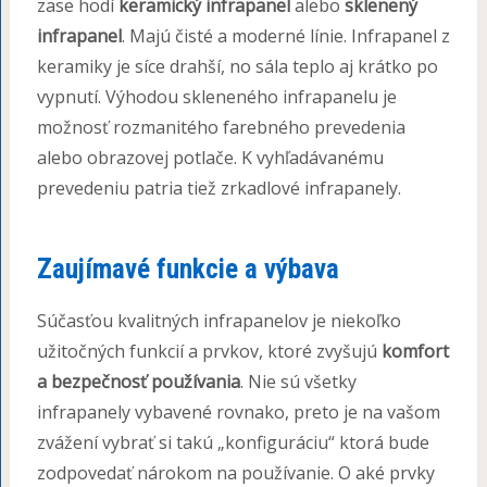
zase hodí
keramický infrapanel
alebo
sklenený
infrapanel
. Majú čisté a moderné línie. Infrapanel z
keramiky je síce drahší, no sála teplo aj krátko po
vypnutí. Výhodou skleneného infrapanelu je
možnosť rozmanitého farebného prevedenia
alebo obrazovej potlače. K vyhľadávanému
prevedeniu patria tiež zrkadlové infrapanely.
Zaujímavé funkcie a výbava
Súčasťou kvalitných infrapanelov je niekoľko
užitočných funkcií a prvkov, ktoré zvyšujú
komfort
a bezpečnosť používania
. Nie sú všetky
infrapanely vybavené rovnako, preto je na vašom
zvážení vybrať si takú „konfiguráciu“ ktorá bude
zodpovedať nárokom na používanie. O aké prvky