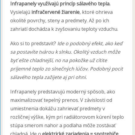
Infrapanely využívajú princíp sálavého tepla.
Vysielajú
infračervené žiarenie
, ktoré ohrieva
okolité povrchy, steny a predmety. Až po ich
zahriatí dochádza k zvyšovaniu teploty vzduchu.
Ako si to predstaviť?
Ide o podobný efekt, ako keď
sa postavíte tvárou k slnku. Okolitý vzduch môže
byť ešte chladnejší, no na pokožke už cítite
príjemné teplo zo slnečných lúčov. Podobný pocit
sálavého tepla zažijete aj pri ohni.
Infrapanely predstavujú moderný spôsob, ako
maximalizovať tepelný prenos. V závislosti od
umiestnenia dokážu zahrievať predmety v
rozličnej výške, kým pri radiátorovom kúrení teplo
stúpa smerom nahor a podlaha môže zostávať
chladná. Ide o
elektrické zariadenia = spotrebiče
,