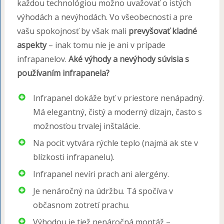
každou technológiou možno uvažovať o istých
výhodách a nevýhodách. Vo všeobecnosti a pre
vašu spokojnosť by však mali
prevyšovať kladné
aspekty
– inak tomu nie je ani v prípade
infrapanelov.
Aké výhody a nevýhody súvisia s
používaním infrapanela?
Infrapanel dokáže byť v priestore nenápadný.
Má elegantný, čistý a moderný dizajn, často s
možnosťou trvalej inštalácie.
Na pocit vytvára rýchle teplo (najmä ak ste v
blízkosti infrapanelu).
Infrapanel nevíri prach ani alergény.
Je nenáročný na údržbu. Tá spočíva v
občasnom zotretí prachu.
Výhodou je tiež nenáročná montáž –