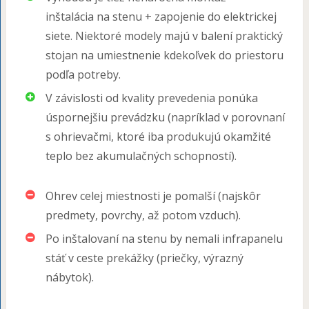
inštalácia na stenu + zapojenie do elektrickej
siete. Niektoré modely majú v balení praktický
stojan na umiestnenie kdekoľvek do priestoru
podľa potreby.
V závislosti od kvality prevedenia ponúka
úspornejšiu prevádzku (napríklad v porovnaní
s ohrievačmi, ktoré iba produkujú okamžité
teplo bez akumulačných schopností).
Ohrev celej miestnosti je pomalší (najskôr
predmety, povrchy, až potom vzduch).
Po inštalovaní na stenu by nemali infrapanelu
stáť v ceste prekážky (priečky, výrazný
nábytok).