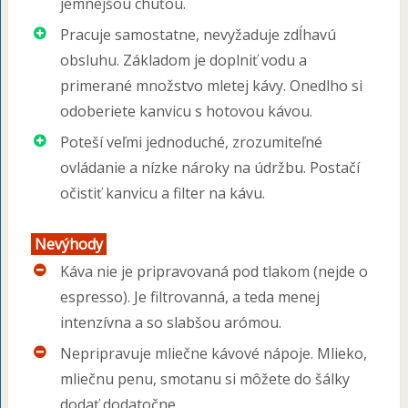
jemnejšou chuťou.
Pracuje samostatne, nevyžaduje zdĺhavú
obsluhu. Základom je doplniť vodu a
primerané množstvo mletej kávy. Onedlho si
odoberiete kanvicu s hotovou kávou.
Poteší veľmi jednoduché, zrozumiteľné
ovládanie a nízke nároky na údržbu. Postačí
očistiť kanvicu a filter na kávu.
Nevýhody
Káva nie je pripravovaná pod tlakom (nejde o
espresso). Je filtrovanná, a teda menej
intenzívna a so slabšou arómou.
Nepripravuje mliečne kávové nápoje. Mlieko,
mliečnu penu, smotanu si môžete do šálky
dodať dodatočne.