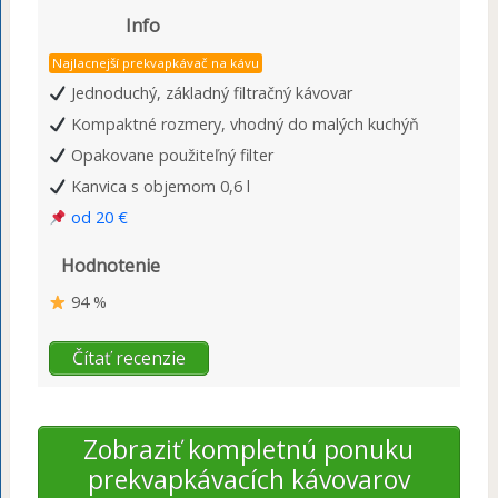
Info
Najlacnejší prekvapkávač na kávu
Jednoduchý, základný filtračný kávovar
Kompaktné rozmery, vhodný do malých kuchýň
Opakovane použiteľný filter
Kanvica s objemom 0,6 l
od 20 €
Hodnotenie
94 %
Čítať recenzie
Zobraziť kompletnú ponuku
prekvapkávacích kávovarov