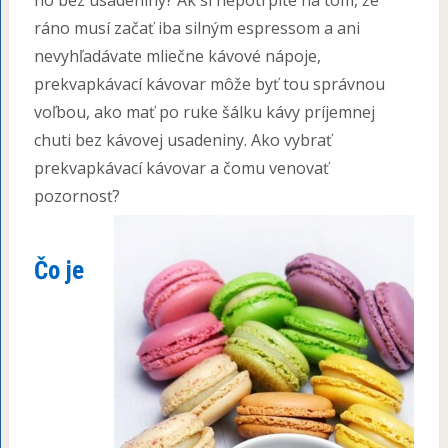
no bez usadeniny? Ak si nepotrpíte na tom, že
ráno musí začať iba silným espressom a ani
nevyhľadávate mliečne kávové nápoje,
prekvapkávací kávovar môže byť tou správnou
voľbou, ako mať po ruke šálku kávy príjemnej
chuti bez kávovej usadeniny. Ako vybrať
prekvapkávací kávovar a čomu venovať
pozornosť?
Čo je