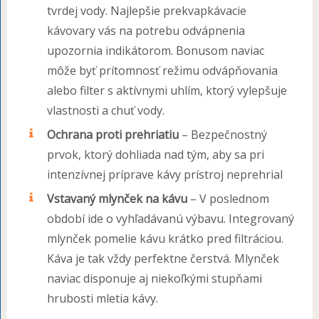
tvrdej vody. Najlepšie prekvapkávacie
kávovary vás na potrebu odvápnenia
upozornia indikátorom. Bonusom naviac
môže byť prítomnosť režimu odvápňovania
alebo filter s aktívnymi uhlím, ktorý vylepšuje
vlastnosti a chuť vody.
Ochrana proti prehriatiu
– Bezpečnostný
prvok, ktorý dohliada nad tým, aby sa pri
intenzívnej príprave kávy prístroj neprehrial
Vstavaný mlynček na kávu
– V poslednom
období ide o vyhľadávanú výbavu. Integrovaný
mlynček pomelie kávu krátko pred filtráciou.
Káva je tak vždy perfektne čerstvá. Mlynček
naviac disponuje aj niekoľkými stupňami
hrubosti mletia kávy.