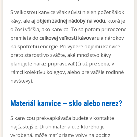
S veľkosťou kanvice však súvisí nielen počet šálok
kávy, ale aj
objem zadnej nádoby na vodu
, ktorá je
o čosi väčšia, ako kanvica. To sa potom prirodzene
premieta do
celkovej veľkosti kávovaru
a nárokov
na spotrebu energie. Pri výbere objemu kanvice
preto starostlivo zvážte, aké množstvo kávy
plánujete naraz pripravovať (či už pre seba, v
rámci kolektívu kolegov, alebo pre väčšie rodinné
návštevy).
Materiál kanvice – sklo alebo nerez?
S kanvicou prekvapkávača budete v kontakte
najčastejšie. Druh materiálu, z ktorého je
vyrobená, môže mať priamy vplyv na pocit z