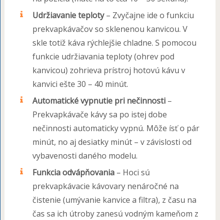
Udržiavanie teploty
– Zvyčajne ide o funkciu
prekvapkávačov so sklenenou kanvicou. V
skle totiž káva rýchlejšie chladne. S pomocou
funkcie udržiavania teploty (ohrev pod
kanvicou) zohrieva prístroj hotovú kávu v
kanvici ešte 30 – 40 minút.
Automatické vypnutie pri nečinnosti
–
Prekvapkávače kávy sa po istej dobe
nečinnosti automaticky vypnú. Môže ísť o pár
minút, no aj desiatky minút – v závislosti od
vybavenosti daného modelu.
Funkcia odvápňovania
– Hoci sú
prekvapkávacie kávovary nenáročné na
čistenie (umývanie kanvice a filtra), z času na
čas sa ich útroby zanesú vodným kameňom z