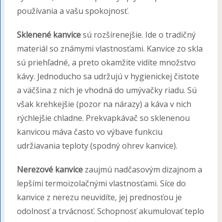
používania a vašu spokojnosť.
Sklenené kanvice
sú rozšírenejšie. Ide o tradičný
materiál so známymi vlastnosťami. Kanvice zo skla
sú priehľadné, a preto okamžite vidíte množstvo
kávy. Jednoducho sa udržujú v hygienickej čistote
a väčšina z nich je vhodná do umývačky riadu. Sú
však krehkejšie (pozor na nárazy) a káva v nich
rýchlejšie chladne. Prekvapkávač so sklenenou
kanvicou máva často vo výbave funkciu
udržiavania teploty (spodný ohrev kanvice).
Nerezové kanvice
zaujmú nadčasovým dizajnom a
lepšími termoizolačnými vlastnosťami. Síce do
kanvice z nerezu neuvidíte, jej prednosťou je
odolnosť a trvácnosť. Schopnosť akumulovať teplo