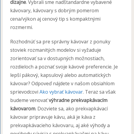
dizajne
. Vybrali sme nadštandardne vybavené
kávovary, kávovary s dobrým pomerom
cena/výkon aj cenový tip s kompaktnými
rozmermi.
Rozhodnúť sa pre správny kávovar z ponuky
stoviek rozmanitých modelov si vyžaduje
zorientovať sa v dostupných možnostiach,
rozdieloch a poznať svoje kávové preferencie. Je
lepší pákový, kapsulový alebo automatických
kávovar? Odpoveď nájdete v našom obsiahlom
sprievodcovi
Ako vybrať kávovar
. Teraz sa však
budeme venovať
výhradne prekvapkávacím
kávovarom
. Dozviete sa, ako prekvapkávací
kávovar pripravuje kávu, aká je káva z
prekvapkávacieho kávovaru, aj aké výhody a
nevýhody súvisia s prekvapkávačmi na kávu.