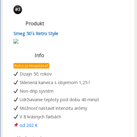
#3
Produkt
Smeg 50´s Retro Style
Info
Retro prekvapkávač
Dizajn 50. rokov
Sklenená kanvica s objemom 1,25 l
Non-drip systém
Udržiavanie teploty pod dobu 40 minút
Možnosť nastaviť intenzitu arómy
V 8 krásnych farbách
od 202 €