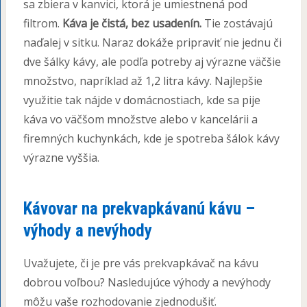
sa zbiera v kanvici, ktorá je umiestnená pod
filtrom.
Káva je čistá, bez usadenín.
Tie zostávajú
naďalej v sitku. Naraz dokáže pripraviť nie jednu či
dve šálky kávy, ale podľa potreby aj výrazne väčšie
množstvo, napríklad až 1,2 litra kávy. Najlepšie
využitie tak nájde v domácnostiach, kde sa pije
káva vo väčšom množstve alebo v kancelárii a
firemných kuchynkách, kde je spotreba šálok kávy
výrazne vyššia.
Kávovar na prekvapkávanú kávu –
výhody a nevýhody
Uvažujete, či je pre vás prekvapkávač na kávu
dobrou voľbou? Nasledujúce výhody a nevýhody
môžu vaše rozhodovanie zjednodušiť.