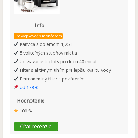
Info
Prekvapkávač s mlynčekom
Kanvica s objemom 1,25 l
5 voliteľných stupňov mletia
Udržiavanie teploty po dobu 40 minút
Filter s aktívnym uhlím pre lepšiu kvalitu vody
Permanentný filter s pozlátením
od 179 €
Hodnotenie
100 %
Čítať recenzie