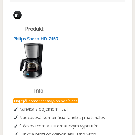
#1
Produkt
Philips Saeco HD 7459
Info
Najlepší pomer cena/výkon podľa nás
Kanvica s objemom 1,2 l
Nadčasová kombinácia farieb aj materiálov
S časovacom a automatickým vypnutím
Funkcia proti odkvapkávaniu Drip Stop