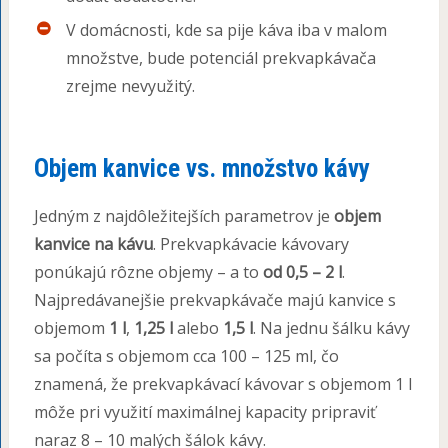
V domácnosti, kde sa pije káva iba v malom
množstve, bude potenciál prekvapkávača
zrejme nevyužitý.
Objem kanvice vs. množstvo kávy
Jedným z najdôležitejších parametrov je
objem
kanvice na kávu
. Prekvapkávacie kávovary
ponúkajú rôzne objemy – a to
od 0,5 – 2 l
.
Najpredávanejšie prekvapkávače majú kanvice s
objemom
1 l
,
1,25 l
alebo
1,5 l
. Na jednu šálku kávy
sa počíta s objemom cca 100 – 125 ml, čo
znamená, že prekvapkávací kávovar s objemom 1 l
môže pri využití maximálnej kapacity pripraviť
naraz 8 – 10 malých šálok kávy.