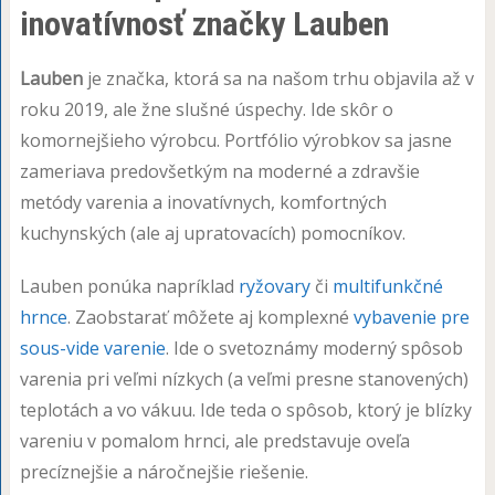
inovatívnosť značky Lauben
Lauben
je značka, ktorá sa na našom trhu objavila až v
roku 2019, ale žne slušné úspechy. Ide skôr o
komornejšieho výrobcu. Portfólio výrobkov sa jasne
zameriava predovšetkým na moderné a zdravšie
metódy varenia a inovatívnych, komfortných
kuchynských (ale aj upratovacích) pomocníkov.
Lauben ponúka napríklad
ryžovary
či
multifunkčné
hrnce
. Zaobstarať môžete aj komplexné
vybavenie pre
sous-vide varenie
. Ide o svetoznámy moderný spôsob
varenia pri veľmi nízkych (a veľmi presne stanovených)
teplotách a vo vákuu. Ide teda o spôsob, ktorý je blízky
vareniu v pomalom hrnci, ale predstavuje oveľa
precíznejšie a náročnejšie riešenie.