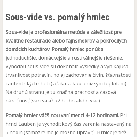
Sous-vide vs. pomalý hrniec
Sous-vide je profesionálna metóda a záležitosť pre
kvalitné reštaurácie alebo fajnšmekrov a pokročilých
domácich kuchárov. Pomalý hrniec ponúka
jednoduchšie, domáckejšie a rustikálnejšie riešenie
.
Výhodou sous-vide sú dokonalé výsledky a vynikajúca
trvanlivosť potravín, no aj zachovanie živín, šťavnatosti
i autentických chutí (vďaka vákuu a nízkym teplotám).
Na druhú stranu je tu značná pracnosť a časová
náročnosť (varí sa až 72 hodín alebo viac).
Pomalý hrniec väčšinou varí medzi 4-12 hodinami.
Pri
hrnci Lauben je východiskový čas varenia nastavený na
6 hodín (samozrejme je možné upraviť). Hrniec je tiež