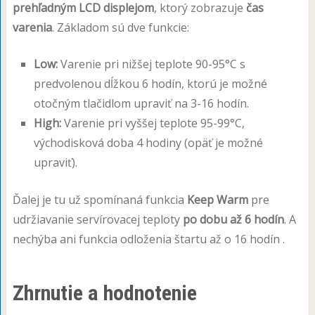
prehľadným LCD displejom
, ktorý zobrazuje
čas
varenia
. Základom sú dve funkcie:
Low:
Varenie pri nižšej teplote 90-95°C s
predvolenou dĺžkou 6 hodín, ktorú je možné
otočným tlačidlom upraviť na 3-16 hodín.
High:
Varenie pri vyššej teplote 95-99°C,
východisková doba 4 hodiny (opäť je možné
upraviť).
Ďalej je tu už spomínaná funkcia
Keep Warm
pre
udržiavanie servírovacej teploty
po dobu až 6 hodín
. A
nechýba ani funkcia odloženia štartu až o 16 hodín .
Zhrnutie a hodnotenie