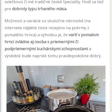
sviečkovú či iné tradičné české špeciality. Hodí sa tiež
pre
dobroty typu trhaného mäsa.
Možnosti a variácie sú skutočne obrovské (na
internete nájdete tisíce receptov na pokrmy z
pomalého hrnca) a výhodou je, že
variť v pomalom
hrnci zvládne aj osoba s priemernými či
podpriemernými kuchárskymi schopnosťami
a
výsledok bude napriek tomu pravdepodobne dobrý.