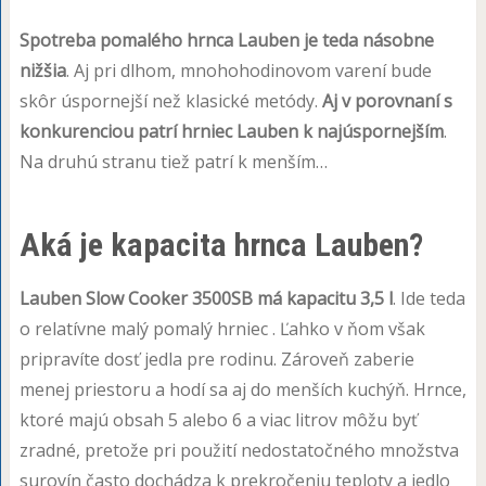
Spotreba pomalého hrnca Lauben je teda násobne
nižšia
. Aj pri dlhom, mnohohodinovom varení bude
skôr úspornejší než klasické metódy.
Aj v porovnaní s
konkurenciou patrí hrniec Lauben k najúspornejším
.
Na druhú stranu tiež patrí k menším…
Aká je kapacita hrnca Lauben?
Lauben Slow Cooker 3500SB má kapacitu 3,5 l
. Ide teda
o relatívne malý pomalý hrniec . Ľahko v ňom však
pripravíte dosť jedla pre rodinu. Zároveň zaberie
menej priestoru a hodí sa aj do menších kuchýň. Hrnce,
ktoré majú obsah 5 alebo 6 a viac litrov môžu byť
zradné, pretože pri použití nedostatočného množstva
surovín často dochádza k prekročeniu teploty a jedlo