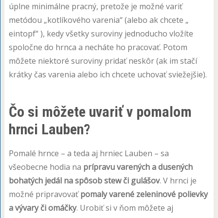
úplne minimálne pracný, pretože je možné variť
metódou „kotlíkového varenia“ (alebo ak chcete „
eintopf“ ), kedy všetky suroviny jednoducho vložíte
spoločne do hrnca a necháte ho pracovať. Potom
môžete niektoré suroviny pridať neskôr (ak im stačí
krátky čas varenia alebo ich chcete uchovať sviežejšie).
Čo si môžete uvariť v pomalom
hrnci Lauben?
Pomalé hrnce – a teda aj hrniec Lauben – sa
všeobecne hodia na
prípravu varených a dusených
bohatých jedál na spôsob stew či gulášov
. V hrnci je
možné pripravovať
pomaly varené zeleninové polievky
a vývary či omáčky
. Urobiť si v ňom môžete aj