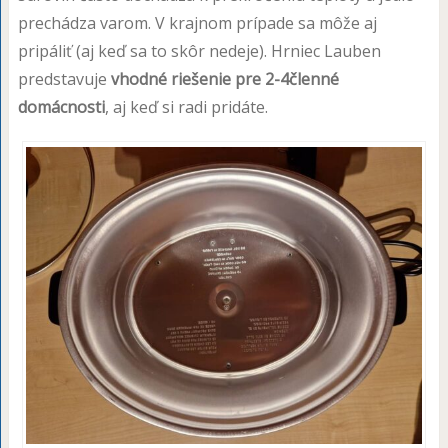
prechádza varom. V krajnom prípade sa môže aj
pripáliť (aj keď sa to skôr nedeje). Hrniec Lauben
predstavuje
vhodné riešenie pre 2-4členné
domácnosti
, aj keď si radi pridáte.