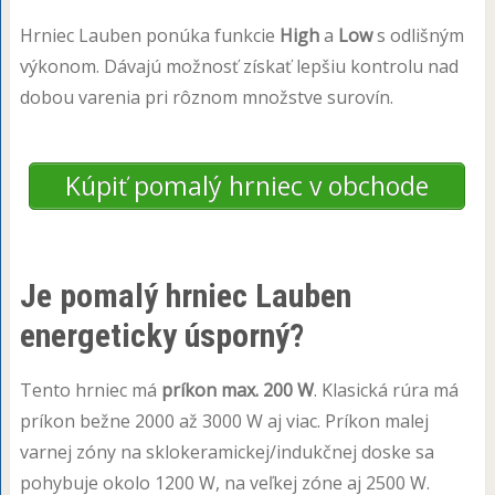
Hrniec Lauben ponúka funkcie
High
a
Low
s odlišným
výkonom. Dávajú možnosť získať lepšiu kontrolu nad
dobou varenia pri rôznom množstve surovín.
Kúpiť pomalý hrniec v obchode
Je pomalý hrniec Lauben
energeticky úsporný?
Tento hrniec má
príkon max. 200 W
. Klasická rúra má
príkon bežne 2000 až 3000 W aj viac. Príkon malej
varnej zóny na sklokeramickej/indukčnej doske sa
pohybuje okolo 1200 W, na veľkej zóne aj 2500 W.