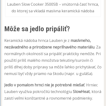
Lauben Slow Cooker 3500SB – vnútorná časť hrnca,
do ktorej sa vkladá masívna keramická nádoba
Môže sa jedlo pripáliť?
Keramická nádoba hrnca Lauben je z
masívneho,
nezávadného a prirodzene nepriľnavého materiálu
. Za
normálnych okolností sa pripáliť prakticky nemôže. Pri
použití príliš malého množstva tekutiny/surovín či
príliš dlhej doby prípravy sa môže ľahko prichytávať, čo
nemusí byť vždy priamo na škodu (napr. u guláša).
Jedlo v pomalom hrnci nie je potrebné miešať
. Hrniec
Lauben využíva pokročilú technológiu
SlowHeat
, ktorá
zaistí veľmi konštantné a rovnomerné podmienky.