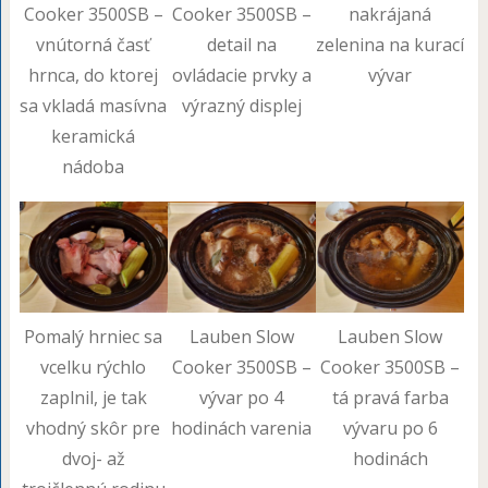
Cooker 3500SB –
Cooker 3500SB –
nakrájaná
vnútorná časť
detail na
zelenina na kurací
hrnca, do ktorej
ovládacie prvky a
vývar
sa vkladá masívna
výrazný displej
keramická
nádoba
Pomalý hrniec sa
Lauben Slow
Lauben Slow
vcelku rýchlo
Cooker 3500SB –
Cooker 3500SB –
zaplnil, je tak
vývar po 4
tá pravá farba
vhodný skôr pre
hodinách varenia
vývaru po 6
dvoj- až
hodinách