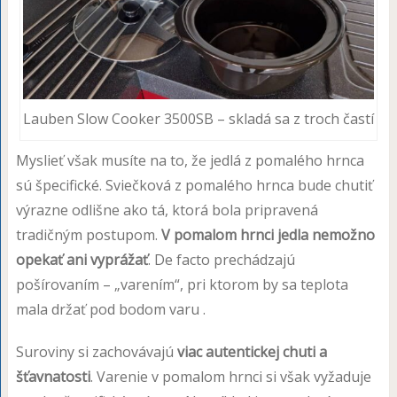
Lauben Slow Cooker 3500SB – skladá sa z troch častí
Myslieť však musíte na to, že jedlá z pomalého hrnca
sú špecifické. Sviečková z pomalého hrnca bude chutiť
výrazne odlišne ako tá, ktorá bola pripravená
tradičným postupom.
V pomalom hrnci jedla nemožno
opekať ani vyprážať
. De facto prechádzajú
pošírovaním – „varením“, pri ktorom by sa teplota
mala držať pod bodom varu .
Suroviny si zachovávajú
viac autentickej chuti a
šťavnatosti
. Varenie v pomalom hrnci si však vyžaduje