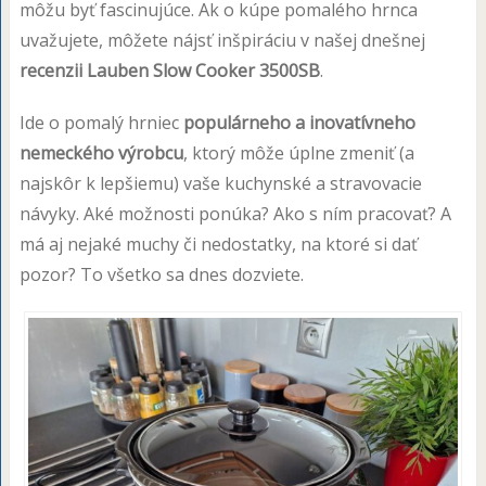
môžu byť fascinujúce. Ak o kúpe pomalého hrnca
uvažujete, môžete nájsť inšpiráciu v našej dnešnej
recenzii Lauben Slow Cooker 3500SB
.
Ide o pomalý hrniec
populárneho a inovatívneho
nemeckého výrobcu
, ktorý môže úplne zmeniť (a
najskôr k lepšiemu) vaše kuchynské a stravovacie
návyky. Aké možnosti ponúka? Ako s ním pracovať? A
má aj nejaké muchy či nedostatky, na ktoré si dať
pozor? To všetko sa dnes dozviete.