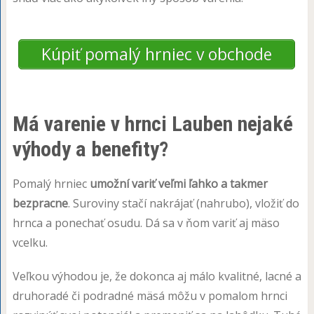
Kúpiť pomalý hrniec v obchode
Má varenie v hrnci Lauben nejaké
výhody a benefity?
Pomalý hrniec
umožní variť veľmi ľahko a takmer
bezpracne
. Suroviny stačí nakrájať (nahrubo), vložiť do
hrnca a ponechať osudu. Dá sa v ňom variť aj mäso
vcelku.
Veľkou výhodou je, že dokonca aj málo kvalitné, lacné a
druhoradé či podradné mäsá môžu v pomalom hrnci