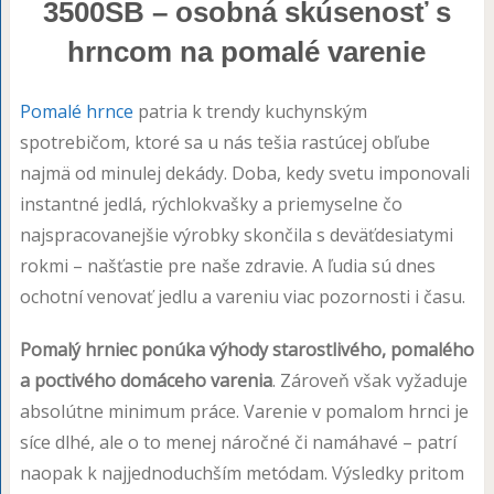
3500SB – osobná skúsenosť s
hrncom na pomalé varenie
Pomalé hrnce
patria k trendy kuchynským
spotrebičom, ktoré sa u nás tešia rastúcej obľube
najmä od minulej dekády. Doba, kedy svetu imponovali
instantné jedlá, rýchlokvašky a priemyselne čo
najspracovanejšie výrobky skončila s deväťdesiatymi
rokmi – našťastie pre naše zdravie. A ľudia sú dnes
ochotní venovať jedlu a vareniu viac pozornosti i času.
Pomalý hrniec ponúka výhody starostlivého, pomalého
a poctivého domáceho varenia
. Zároveň však vyžaduje
absolútne minimum práce. Varenie v pomalom hrnci je
síce dlhé, ale o to menej náročné či namáhavé – patrí
naopak k najjednoduchším metódam. Výsledky pritom