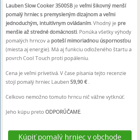
Lauben Slow Cooker 3500SB
je
veľmi šikovný menší
pomalý hrniec s premysleným dizajnom a veľmi
jednoduchým, intuitívnym ovládaním
. Vhodný je
pre
menšie až stredné domácnosti
. Ponúka všetky výhody
pomalých hrncov a
poteší mimoriadnou úspornosťou
(miesta aj energie). Má aj funkciu odloženého štartu a
povrch Cool Touch proti popáleniu.
Cena je veľmi prívetivá. V čase písania tejto recenzie
stojí pomalý hrniec Lauben
59,90 €
.
Celkovo nemožno tomuto hrncu nič vážne vytknúť.
Jeho kúpu preto
ODPORÚČAME
.
Kúpiť pomalý hrniec v obchode