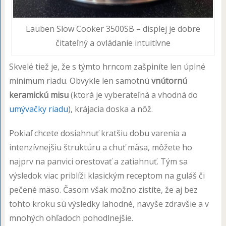
Lauben Slow Cooker 3500SB – displej je dobre
čitateľný a ovládanie intuitívne
Skvelé tiež je, že s týmto hrncom zašpiníte len úplné
minimum riadu. Obvykle len samotnú
vnútornú
keramickú misu
(ktorá je vyberateľná a vhodná do
umývačky riadu
), krájacia doska a nôž.
Pokiaľ chcete dosiahnuť kratšiu dobu varenia a
intenzívnejšiu štruktúru a chuť mäsa, môžete ho
najprv na panvici orestovať a zatiahnuť. Tým sa
výsledok viac priblíži klasickým receptom na guláš či
pečené mäso. Časom však možno zistíte, že aj bez
tohto kroku sú výsledky lahodné, navyše zdravšie a v
mnohých ohľadoch pohodlnejšie.