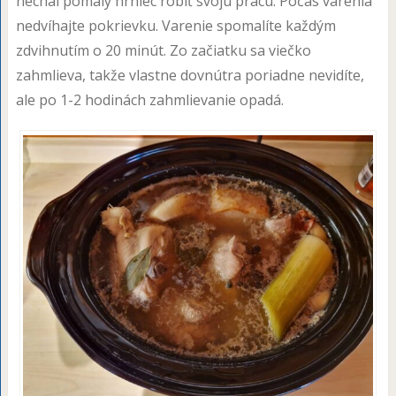
nechal pomalý hrniec robiť svoju prácu. Počas varenia
nedvíhajte pokrievku. Varenie spomalíte každým
zdvihnutím o 20 minút. Zo začiatku sa viečko
zahmlieva, takže vlastne dovnútra poriadne nevidíte,
ale po 1-2 hodinách zahmlievanie opadá.