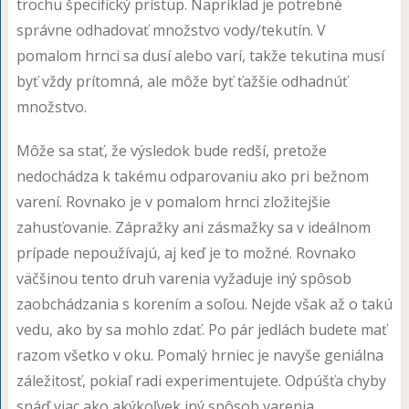
trochu špecifický prístup. Napríklad je potrebné
správne odhadovať množstvo vody/tekutín. V
pomalom hrnci sa dusí alebo varí, takže tekutina musí
byť vždy prítomná, ale môže byť ťažšie odhadnúť
množstvo.
Môže sa stať, že výsledok bude redší, pretože
nedochádza k takému odparovaniu ako pri bežnom
varení. Rovnako je v pomalom hrnci zložitejšie
zahusťovanie. Zápražky ani zásmažky sa v ideálnom
prípade nepoužívajú, aj keď je to možné. Rovnako
väčšinou tento druh varenia vyžaduje iný spôsob
zaobchádzania s korením a soľou. Nejde však až o takú
vedu, ako by sa mohlo zdať. Po pár jedlách budete mať
razom všetko v oku. Pomalý hrniec je navyše geniálna
záležitosť, pokiaľ radi experimentujete. Odpúšťa chyby
snáď viac ako akýkoľvek iný spôsob varenia.