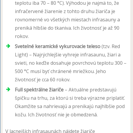
teplotu iba 70 – 80 °C). Výhodou je najmä to, že
infračervené žiarenie z tohto druhu žiariča je
rovnomerné vo všetkých miestach infrasauny a
preniká hlbšie do tkaniva. Ich životnosť je až 90
rokov.
Svetelné keramické vykurovacie teleso
(tzv. Red
Light) – Najrýchlejšie vyhreje infrasaunu, žiari a
svieti, no keďže dosahuje povrchovú teplotu 300 –
500 °C musí byť chránené mriežkou. Jeho
životnosť je cca 60 rokov.
Full spektrálne žiariče
– Aktuálne predstavujú
špičku na trhu, za ktorú si treba výrazne priplatiť.
Okamžite sa nahrievajú a prenikajú najhlbšie pod
kožu. Ich životnosť nie je obmedzená.
V lacnejších infrasaunách nájdete žiariče