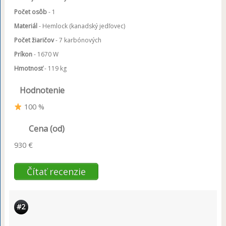
Počet osôb
- 1
Materiál
- Hemlock (kanadský jedľovec)
Počet žiaričov
- 7 karbónových
Príkon
- 1670 W
Hmotnosť
- 119 kg
Hodnotenie
100 %
Cena (od)
930 €
Čítať recenzie
#2