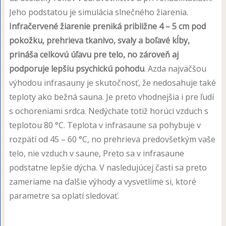
Jeho podstatou je simulácia slnečného žiarenia.
Infračervené žiarenie preniká približne 4 – 5 cm pod
pokožku, prehrieva tkanivo, svaly a boľavé kĺby,
prináša celkovú úľavu pre telo, no zároveň aj
podporuje lepšiu psychickú pohodu
. Azda najväčšou
výhodou infrasauny je skutočnosť, že nedosahuje také
teploty ako bežná sauna. Je preto vhodnejšia i pre ľudí
s ochoreniami srdca. Nedýchate totiž horúci vzduch s
teplotou 80 °C. Teplota v infrasaune sa pohybuje v
rozpätí od 45 – 60 °C, no prehrieva predovšetkým vaše
telo, nie vzduch v saune, Preto sa v infrasaune
podstatne lepšie dýcha. V nasledujúcej časti sa preto
zameriame na ďalšie výhody a vysvetlíme si, ktoré
parametre sa oplatí sledovať.