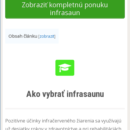
Zobraziť kompletnú ponuku
infrasaun
Obsah článku
[
zobrazit
]
Ako vybrať infrasaunu
Pozitívne účinky infračerveného žiarenia sa využívajú
už desiatky rokov v zdravotníctve a pri rehabilitáciách.