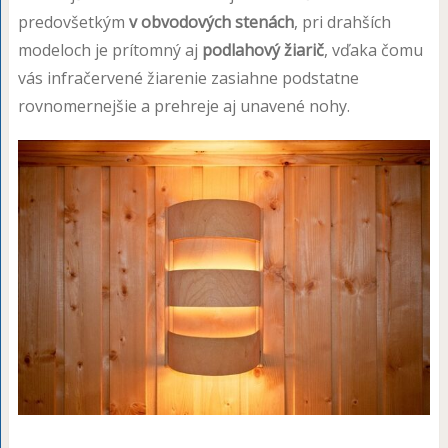
predovšetkým
v obvodových stenách
, pri drahších
modeloch je prítomný aj
podlahový žiarič
, vďaka čomu
vás infračervené žiarenie zasiahne podstatne
rovnomernejšie a prehreje aj unavené nohy.