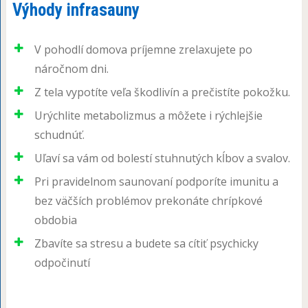
Výhody infrasauny
V pohodlí domova príjemne zrelaxujete po
náročnom dni.
Z tela vypotíte veľa škodlivín a prečistíte pokožku.
Urýchlite metabolizmus a môžete i rýchlejšie
schudnúť.
Uľaví sa vám od bolestí stuhnutých kĺbov a svalov.
Pri pravidelnom saunovaní podporíte imunitu a
bez väčších problémov prekonáte chrípkové
obdobia
Zbavíte sa stresu a budete sa cítiť psychicky
odpočinutí