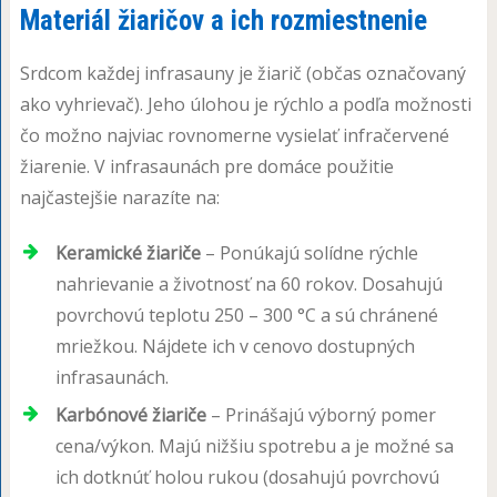
Materiál žiaričov a ich rozmiestnenie
Srdcom každej infrasauny je žiarič (občas označovaný
ako vyhrievač). Jeho úlohou je rýchlo a podľa možnosti
čo možno najviac rovnomerne vysielať infračervené
žiarenie. V infrasaunách pre domáce použitie
najčastejšie narazíte na:
Keramické žiariče
– Ponúkajú solídne rýchle
nahrievanie a životnosť na 60 rokov. Dosahujú
povrchovú teplotu 250 – 300 °C a sú chránené
mriežkou. Nájdete ich v cenovo dostupných
infrasaunách.
Karbónové žiariče
– Prinášajú výborný pomer
cena/výkon. Majú nižšiu spotrebu a je možné sa
ich dotknúť holou rukou (dosahujú povrchovú