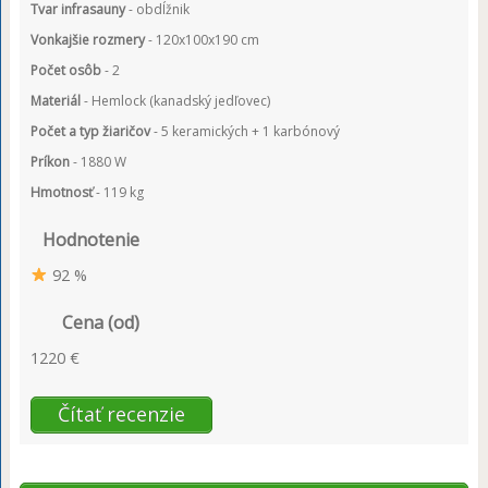
Tvar infrasauny
- obdĺžnik
Vonkajšie rozmery
- 120x100x190 cm
Počet osôb
- 2
Materiál
- Hemlock (kanadský jedľovec)
Počet a typ žiaričov
- 5 keramických + 1 karbónový
Príkon
- 1880 W
Hmotnosť
- 119 kg
Hodnotenie
92 %
Cena (od)
1220 €
Čítať recenzie