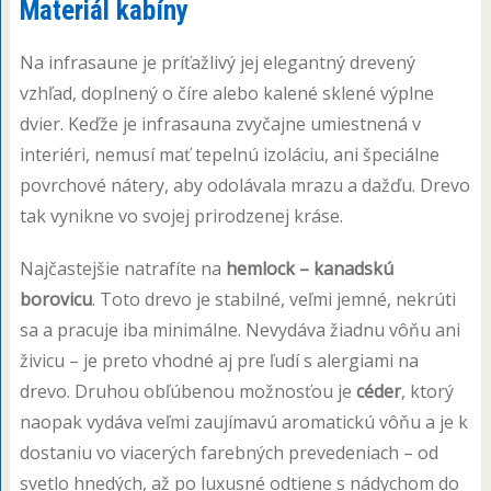
Materiál kabíny
Na infrasaune je príťažlivý jej elegantný drevený
vzhľad, doplnený o číre alebo kalené sklené výplne
dvier. Keďže je infrasauna zvyčajne umiestnená v
interiéri, nemusí mať tepelnú izoláciu, ani špeciálne
povrchové nátery, aby odolávala mrazu a dažďu. Drevo
tak vynikne vo svojej prirodzenej kráse.
Najčastejšie natrafíte na
hemlock – kanadskú
borovicu
. Toto drevo je stabilné, veľmi jemné, nekrúti
sa a pracuje iba minimálne. Nevydáva žiadnu vôňu ani
živicu – je preto vhodné aj pre ľudí s alergiami na
drevo. Druhou obľúbenou možnosťou je
céder
, ktorý
naopak vydáva veľmi zaujímavú aromatickú vôňu a je k
dostaniu vo viacerých farebných prevedeniach – od
svetlo hnedých, až po luxusné odtiene s nádychom do