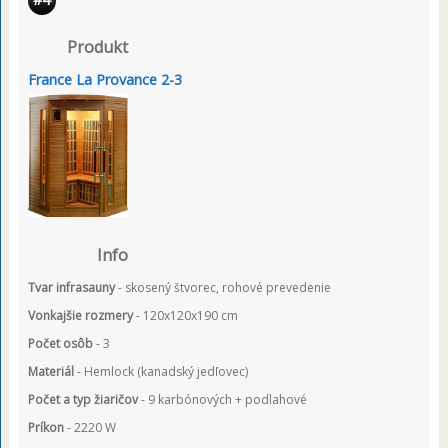
Produkt
France La Provance 2-3
Info
Tvar infrasauny
- skosený štvorec, rohové prevedenie
Vonkajšie rozmery
- 120x120x190 cm
Počet osôb
- 3
Materiál
- Hemlock (kanadský jedľovec)
Počet a typ žiaričov
- 9 karbónových + podlahové
Príkon
- 2220 W