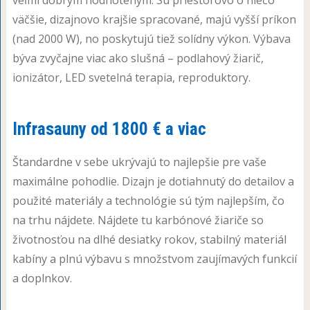
veľmi dobrým hodnoteným. Sú priestorovo o niečo
väčšie, dizajnovo krajšie spracované, majú vyšší príkon
(nad 2000 W), no poskytujú tiež solídny výkon. Výbava
býva zvyčajne viac ako slušná – podlahový žiarič,
ionizátor, LED svetelná terapia, reproduktory.
Infrasauny od 1800 € a viac
Štandardne v sebe ukrývajú to najlepšie pre vaše
maximálne pohodlie. Dizajn je dotiahnutý do detailov a
použité materiály a technológie sú tým najlepším, čo
na trhu nájdete. Nájdete tu karbónové žiariče so
životnosťou na dlhé desiatky rokov, stabilný materiál
kabíny a plnú výbavu s množstvom zaujímavých funkcií
a doplnkov.