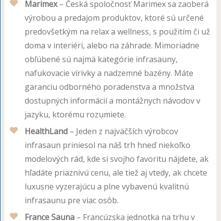
Marimex
– Česká spoločnosť Marimex sa zaoberá
výrobou a predajom produktov, ktoré sú určené
predovšetkým na relax a wellness, s použitím či už
doma v interiéri, alebo na záhrade. Mimoriadne
obľúbené sú najmä kategórie infrasauny,
nafukovacie vírivky a nadzemné bazény. Máte
garanciu odborného poradenstva a množstva
dostupných informácií a montážnych návodov v
jazyku, ktorému rozumiete.
HealthLand
– Jeden z najväčších výrobcov
infrasaun priniesol na náš trh hneď niekoľko
modelových rád, kde si svojho favoritu nájdete, ak
hľadáte priaznivú cenu, ale tiež aj vtedy, ak chcete
luxusne vyzerajúcu a plne vybavenú kvalitnú
infrasaunu pre viac osôb.
France Sauna
– Francúzska jednotka na trhu v