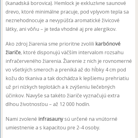
(kanadská borovica). Hemlock je exkluzívne saunové
drevo, ktoré minimálne pracuje, pod vplyvom tepla sa
neznehodnocuje a nevypúšťa aromatické živicové
látky, ani vôňu – je teda vhodné aj pre alergikov.
Ako zdroj žiarenia sme prioritne zvolili
karbónové
žiariče
, ktoré disponujú väčším intervalom rozsahu
infračerveného žiarenia. Žiarenie z nich je rovnomerné
vo všetkých smeroch a preniká až do hĺbky 4 cm pod
kožu do tkaniva a tak dochádza k lepšiemu prehriatiu
už pri nízkych teplotách a k zvýšeniu liečebných
účinkov. Navyše sa takéto žiariče vyznačujú extra
dlhou životnosťou – až 12 000 hodín.
Nami zvolené
infrasauny
sú určené na vnútorné
umiestnenie a s kapacitou pre 2-4 osoby.