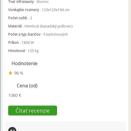
Tvar infrasauny
- štvorec
Vonkajšie rozmery
- 120x120x194 cm
Počet osôb
- 2
Materiál
- Hemlock (kanadský jedľovec)
Počet a typ žiaričov
- 5 karbónových
Príkon
- 1800 W
Hmotnosť
- 125 kg
Hodnotenie
98 %
Cena (od)
1080 €
Čítať recenzie
#4