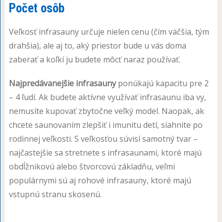
Počet osôb
Veľkosť infrasauny určuje nielen cenu (čím väčšia, tým
drahšia), ale aj to, aký priestor bude u vás doma
zaberať a koľkí ju budete môcť naraz používať.
Najpredávanejšie infrasauny
ponúkajú kapacitu pre 2
– 4 ľudí. Ak budete aktívne využívať infrasaunu iba vy,
nemusíte kupovať zbytočne veľký model. Naopak, ak
chcete saunovaním zlepšiť i imunitu detí, siahnite po
rodinnej veľkosti. S veľkosťou súvisí samotný tvar –
najčastejšie sa stretnete s infrasaunami, ktoré majú
obdĺžnikovú alebo štvorcovú základňu, veľmi
populárnymi sú aj rohové infrasauny, ktoré majú
vstupnú stranu skosenú.