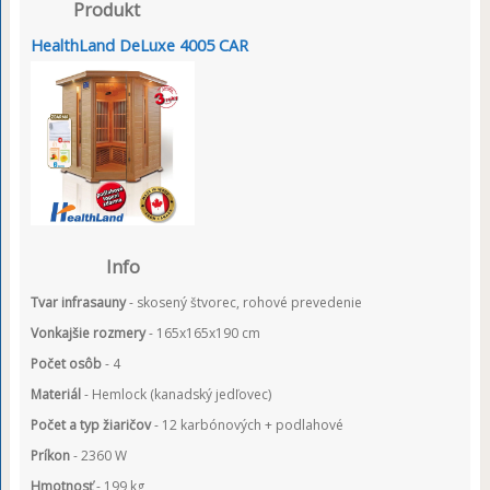
Produkt
HealthLand DeLuxe 4005 CAR
Info
Tvar infrasauny
- skosený štvorec, rohové prevedenie
Vonkajšie rozmery
- 165x165x190 cm
Počet osôb
- 4
Materiál
- Hemlock (kanadský jedľovec)
Počet a typ žiaričov
- 12 karbónových + podlahové
Príkon
- 2360 W
Hmotnosť
- 199 kg