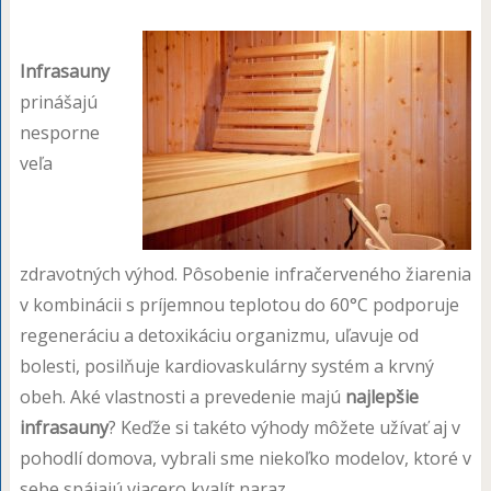
Infrasauny
prinášajú
nesporne
veľa
zdravotných výhod. Pôsobenie infračerveného žiarenia
v kombinácii s príjemnou teplotou do 60°C podporuje
regeneráciu a detoxikáciu organizmu, uľavuje od
bolesti, posilňuje kardiovaskulárny systém a krvný
obeh. Aké vlastnosti a prevedenie majú
najlepšie
infrasauny
? Keďže si takéto výhody môžete užívať aj v
pohodlí domova, vybrali sme niekoľko modelov, ktoré v
sebe spájajú viacero kvalít naraz.