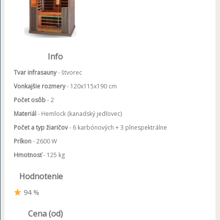
Info
Tvar infrasauny
- štvorec
Vonkajšie rozmery
- 120x115x190 cm
Počet osôb
- 2
Materiál
- Hemlock (kanadský jedľovec)
Počet a typ žiaričov
- 6 karbónových + 3 plnespektrálne
Príkon
- 2600 W
Hmotnosť
- 125 kg
Hodnotenie
94 %
Cena (od)