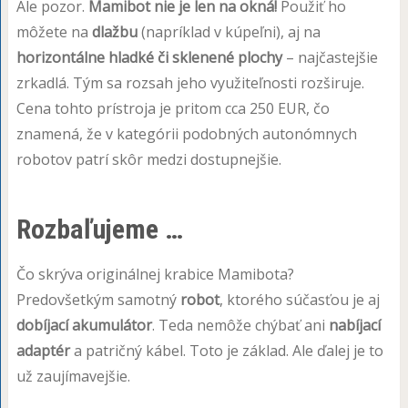
Ale pozor.
Mamibot nie je len na okná!
Použiť ho
môžete na
dlažbu
(napríklad v kúpeľni), aj na
horizontálne hladké či sklenené plochy
– najčastejšie
zrkadlá. Tým sa rozsah jeho využiteľnosti rozširuje.
Cena tohto prístroja je pritom cca 250 EUR, čo
znamená, že v kategórii podobných autonómnych
robotov patrí skôr medzi dostupnejšie.
Rozbaľujeme …
Čo skrýva originálnej krabice Mamibota?
Predovšetkým samotný
robot
, ktorého súčasťou je aj
dobíjací akumulátor
. Teda nemôže chýbať ani
nabíjací
adaptér
a patričný kábel. Toto je základ. Ale ďalej je to
už zaujímavejšie.