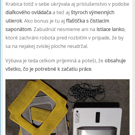
Krabica totiž v sebe ukrývala aj príslušenstvo v podobe
diaľkového ovládača
a tiež aj
štyroch výmenných
utierok
. Ako bonus je tu aj
fľaštička s čistiacim
saponátom
. Zabudnúť nesmieme ani na
istiace lanko
,
ktoré zachráni robota pred rozbitím v prípade, že by
sa na nejakej zvislej ploche neudržal.
Výbava je teda celkom príjemná a poteší, že
obsahuje
všetko, čo je potrebné k začatiu práce
.