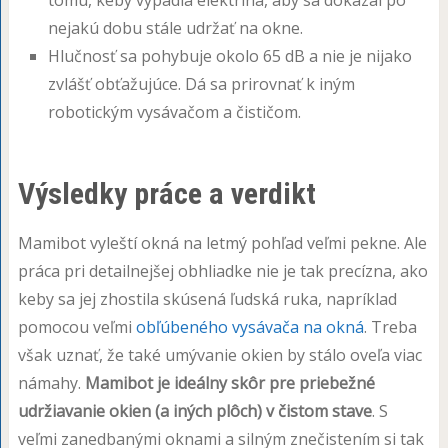
nejakú dobu stále udržať na okne.
Hlučnosť sa pohybuje okolo 65 dB a nie je nijako
zvlášť obťažujúce. Dá sa prirovnať k iným
robotickým vysávačom a čističom.
Výsledky práce a verdikt
Mamibot vyleští okná na letmý pohľad veľmi pekne. Ale
práca pri detailnejšej obhliadke nie je tak precízna, ako
keby sa jej zhostila skúsená ľudská ruka, napríklad
pomocou veľmi
obľúbeného vysávača na okná
. Treba
však uznať, že také umývanie okien by stálo oveľa viac
námahy.
Mamibot je ideálny skôr pre priebežné
udržiavanie okien (a iných plôch) v čistom stave
. S
veľmi zanedbanými oknami a silným znečistením si tak