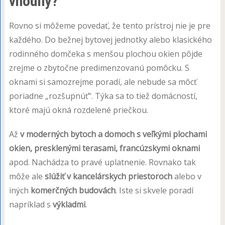
vhodný?
Rovno si môžeme povedať, že tento prístroj nie je pre
každého. Do bežnej bytovej jednotky alebo klasického
rodinného domčeka s menšou plochou okien pôjde
zrejme o zbytočne predimenzovanú pomôcku. S
oknami si samozrejme poradí, ale nebude sa môcť
poriadne „rozšupnúť“. Týka sa to tiež domácností,
ktoré majú okná rozdelené priečkou.
Až
v moderných bytoch a domoch s veľkými plochami
okien, presklenými terasami, francúzskymi oknami
apod. Nachádza to pravé uplatnenie. Rovnako tak
môže ale
slúžiť v kancelárskych priestoroch
alebo v
iných
komerčných budovách
. Iste si skvele poradí
napríklad s
výkladmi
.