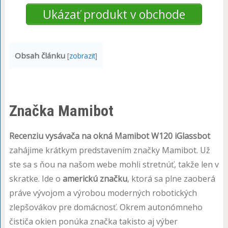
Ukázať produkt v obchode
Obsah článku
[
zobrazit
]
Značka Mamibot
Recenziu vysávača na okná Mamibot W120 iGlassbot
zahájime krátkym predstavením značky Mamibot. Už
ste sa s ňou na našom webe mohli stretnúť, takže len v
skratke. Ide o
americkú značku
, ktorá sa plne zaoberá
práve vývojom a výrobou moderných robotických
zlepšovákov pre domácnosť. Okrem autonómneho
čističa okien ponúka značka takisto aj výber