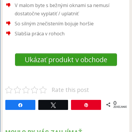
V malom byte s bežnými oknami sa nemusí
dostatočne vyplatiť / uplatniť
So silným znečistením bojuje horšie
Slabšia práca v rohoch
Ukázať produkt v obchode
Rate this post
0
Share
Tweet
Pin
ZDIEĽANIE