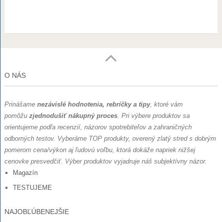
O NÁS
Prinášame
nezávislé hodnotenia, rebríčky a tipy
, ktoré vám
pomôžu
zjednodušiť nákupný proces
. Pri výbere produktov sa
orientujeme podľa recenzií, názorov spotrebiteľov a zahraničných
odborných testov.
Vyberáme TOP produkty, overený zlatý stred s dobrým
pomerom cena/výkon aj ľudovú voľbu, ktorá dokáže napriek nižšej
cenovke presvedčiť. Výber produktov vyjadruje náš subjektívny názor.
Magazín
TESTUJEME
NAJOBĽÚBENEJŠIE