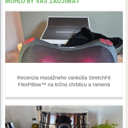
MOHLO BY VÁS ZAUJÍMAŤ
Recenzia masážneho vankúša StretchFit
FlexPillow™ na krčnú chrbticu a ramená