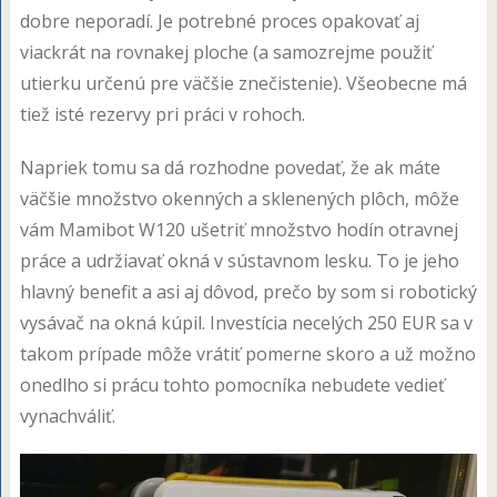
dobre neporadí. Je potrebné proces opakovať aj
viackrát na rovnakej ploche (a samozrejme použiť
utierku určenú pre väčšie znečistenie). Všeobecne má
tiež isté rezervy pri práci v rohoch.
Napriek tomu sa dá rozhodne povedať, že ak máte
väčšie množstvo okenných a sklenených plôch, môže
vám Mamibot W120 ušetriť množstvo hodín otravnej
práce a udržiavať okná v sústavnom lesku. To je jeho
hlavný benefit a asi aj dôvod, prečo by som si robotický
vysávač na okná kúpil. Investícia necelých 250 EUR sa v
takom prípade môže vrátiť pomerne skoro a už možno
onedlho si prácu tohto pomocníka nebudete vedieť
vynachváliť.