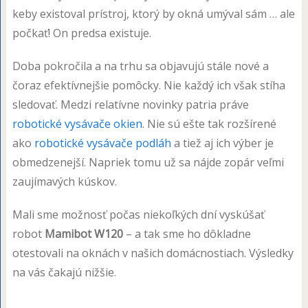
keby existoval prístroj, ktorý by okná umýval sám … ale
počkať! On predsa existuje.
Doba pokročila a na trhu sa objavujú stále nové a
čoraz efektívnejšie pomôcky. Nie každý ich však stíha
sledovať. Medzi relatívne novinky patria práve
robotické vysávače okien
. Nie sú ešte tak rozšírené
ako
robotické vysávače podláh
a tiež aj ich výber je
obmedzenejší. Napriek tomu už sa nájde zopár veľmi
zaujímavých kúskov.
Mali sme možnosť počas niekoľkých dní vyskúšať
robot
Mamibot W120
– a tak sme ho dôkladne
otestovali na oknách v našich domácnostiach. Výsledky
na vás čakajú nižšie.